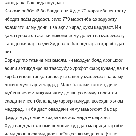
«хондан», бахшида шудааст.
Каломи раббонӣ ба бандагони Худо 70 маротиба аз тоату
ибодат паём додааст, вале 779 маротиба аз зарурату
аҳамияти илму дониш ва ақлу хирад ҳукм кардааст. Ин
ҳама гувоҳи он аст, ки мақоми илму дониш ва маърифату
саводнокӣ дар назди Худованд баландтар аз ҳар ибодат
аст.
Бори дигар таъкид менамоям, ки мардум бояд арзишҳои
асили эътиқодиро аз таассубу хурофот фарқ кунанд ва ин
кор ба инсон танҳо тавассути саводу маърифат ва илму
дониш муяссар мегардад. Маҳз ба ҳамин хотир, дини
мубини ислом мақоми илму донишро ҳамчун воситаи
саодати инсон баланд муқаррар намуда, возеҳан эълом
медорад, ки ба даст овардани илму маърифат ба ҳар
фарди мусулмон – хоҳ зан ва хоҳ мард – фарз аст.
Худованд дар каломи осмонии худ дар мавриди тарғиби
илму дониш фармудааст: «Онҳое, ки медонанд (яъне