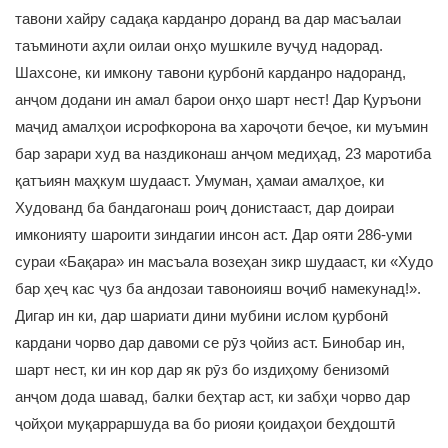
тавони хайру садақа карданро доранд ва дар масъалаи
таъминоти аҳли оилаи онҳо мушкиле вуҷуд надорад.
Шахсоне, ки имкону тавони қурбонӣ карданро надоранд,
анҷом додани ин амал барои онҳо шарт нест! Дар Қуръони
маҷид амалҳои исрофкорона ва хароҷоти беҷое, ки муъмин
бар зарари худ ва наздиконаш анҷом медиҳад, 23 маротиба
қатъиян маҳкум шудааст. Умуман, ҳамаи амалҳое, ки
Худованд ба бандагонаш роиҷ донистааст, дар доираи
имконияту шароити зиндагии инсон аст. Дар ояти 286-уми
сураи «Бақара» ин масъала возеҳан зикр шудааст, ки «Худо
бар ҳеҷ кас ҷуз ба андозаи тавоноияш воҷиб намекунад!».
Дигар ин ки, дар шариати дини мубини ислом қурбонӣ
кардани чорво дар давоми се рӯз ҷойиз аст. Бинобар ин,
шарт нест, ки ин кор дар як рӯз бо издиҳому бенизомӣ
анҷом дода шавад, балки беҳтар аст, ки забҳи чорво дар
ҷойҳои муқарраршуда ва бо риояи қоидаҳои беҳдоштӣ