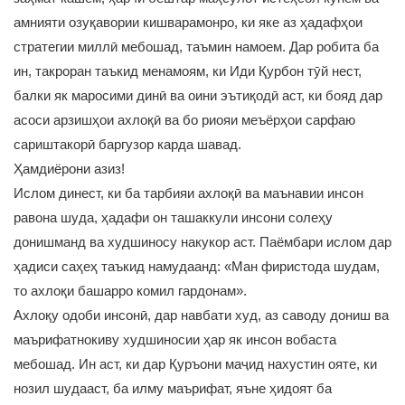
амнияти озуқавории кишварамонро, ки яке аз ҳадафҳои
стратегии миллӣ мебошад, таъмин намоем. Дар робита ба
ин, такроран таъкид менамоям, ки Иди Қурбон тӯй нест,
балки як маросими динӣ ва оини эътиқодӣ аст, ки бояд дар
асоси арзишҳои ахлоқӣ ва бо риояи меъёрҳои сарфаю
сариштакорӣ баргузор карда шавад.
Ҳамдиёрони азиз!
Ислом динест, ки ба тарбияи ахлоқӣ ва маънавии инсон
равона шуда, ҳадафи он ташаккули инсони солеҳу
донишманд ва худшиносу накукор аст. Паёмбари ислом дар
ҳадиси саҳеҳ таъкид намудаанд: «Ман фиристода шудам,
то ахлоқи башарро комил гардонам».
Ахлоқу одоби инсонӣ, дар навбати худ, аз саводу дониш ва
маърифатнокиву худшиносии ҳар як инсон вобаста
мебошад. Ин аст, ки дар Қуръони маҷид нахустин ояте, ки
нозил шудааст, ба илму маърифат, яъне ҳидоят ба