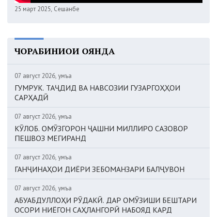
25 март 2025, Сешанбе
ЧОРАБИНИҲОИ ОЯНДА
07 август 2026, Ҷумъа
ГУМРУК. ТАҶДИД ВА НАВСОЗИИ ГУЗАРГОҲҲОИ
САРҲАДӢ
07 август 2026, Ҷумъа
КӮЛОБ. ОМӮЗГОРОН ҶАШНИ МИЛЛИРО САЗОВОР
ПЕШВОЗ МЕГИРАНД
07 август 2026, Ҷумъа
ГАНҶИНАҲОИ ДИЁРИ ЗЕБОМАНЗАРИ БАЛҶУВОН
07 август 2026, Ҷумъа
АБУАБДУЛЛОҲИ РӮДАКӢ. ДАР ОМӮЗИШИ БЕШТАРИ
ОСОРИ НИЁГОН САҲЛАНГОРӢ НАБОЯД КАРД