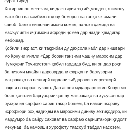
сурат гирад.
Хотирнишон месозам, ки дастгирии эҳтиёҷмандон, ятимону
маъюбон ва камбизоатҳову беморон на танҳо як амали
савоб, балки нишонаи имони комил, ахлоқи ҳамида ва
масъулияти иҷтимоии афроди ҷомеа дар назди ҳамдигар
мебошад.
Қобили зикр аст, ки тақрибан ду даҳсола қабл дар кишвари
мо Қонуни миллӣ «Дар бораи танзими ҷашну маросим дар
Ҷумҳурии Тоҷикистон» қабул гардида буд, ки он дар роҳи
ба низоми муайян даровардани фарҳанги баргузории
маъракаҳо ва пешгирӣ кардани зиёдаравию исрофкорӣ
нақши назаррас гузошт. Дар асоси муқаррароти ин Қонун мо
бояд ҳангоми баргузории ҷашну маъракаҳо ва хусусан дар
рӯзҳои ид сарфаю сариштакор бошем, ба намоишкориву
исрофкорӣ роҳ надиҳем ва маросими диниву эътиқодиро, ки
мардумро ба хайру саховат ва сарфаю сариштакорӣ ҳидоят
мекунад, ба намоиши хурофоту таассуб табдил насозем.