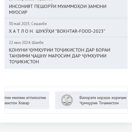
ИНСОНИЯТ ПЕШОРӮИ МУАММОҲОИ ЗАМОНИ
МУОСИР
30 май 2023, Сешанбе
Х А Т Л О Н. ШУКӮҲИ "BOKHTAR-FOOD-2023"
22 июн 2024, Шанбе
ҚОНУНИ ҶУМҲУРИИ ТОҶИКИСТОН ДАР БОРАИ
ТАНЗИМИ ҶАШНУ МАРОСИМ ДАР ҶУМҲУРИИ
ТОҶИКИСТОН
иллии иттилоотии
Вазорати корҳои хориҷии
н Ховар
Ҷумҳурии Тоҷикистон