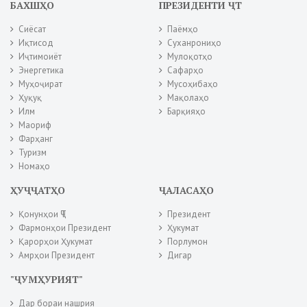
БАХШҲО
ПРЕЗИДЕНТИ ҶТ
Сиёсат
Паёмҳо
Иқтисод
Суханрониҳо
Иҷтимоиёт
Мулоқотҳо
Энергетика
Сафарҳо
Муҳоҷират
Мусоҳибаҳо
Ҳуқуқ
Мақолаҳо
Илм
Барқияҳо
Маориф
Фарҳанг
Туризм
Номаҳо
ҲУҶҶАТҲО
ҶАЛАСАҲО
Қонунҳои ҶТ
Президент
Фармонҳои Президент
Ҳукумат
Қарорҳои Ҳукумат
Порлумон
Амрҳои Президент
Дигар
"ҶУМҲУРИЯТ"
Дар бораи нашрия