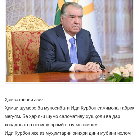
Ҳамватанони азиз!
Ҳамаи шуморо ба муносибати Иди Қурбон самимона табрик
мегӯям. Ба ҳар яки шумо саломативу хушҳолӣ ва дар
хонадонатон осоишу оромӣ орзу менамоям.
Иди Қурбон яке аз муҳимтарин оинҳои дини мубини ислом