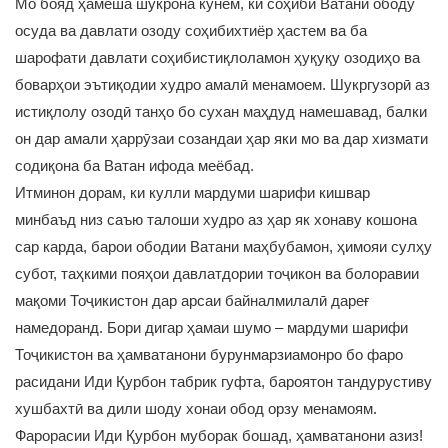
Мо бояд ҳамеша шукрона кунем, ки соҳиби Ватани ободу
осуда ва давлати озоду соҳибихтиёр ҳастем ва ба
шарофати давлати соҳибистиқлоламон ҳуқуқу озодиҳо ва
боварҳои эътиқодии худро амалӣ менамоем. Шукргузорӣ аз
истиқлолу озодӣ танҳо бо сухан маҳдуд намешавад, балки
он дар амали ҳаррӯзаи созандаи ҳар яки мо ва дар хизмати
содиқона ба Ватан ифода меёбад.
Итминон дорам, ки кулли мардуми шарифи кишвар
минбаъд низ саъю талоши худро аз ҳар як хонаву кошона
сар карда, барои ободии Ватани маҳбубамон, ҳимояи сулҳу
субот, таҳкими пояҳои давлатдории тоҷикон ва болоравии
мақоми Тоҷикистон дар арсаи байналмилалӣ дареғ
намедоранд. Бори дигар ҳамаи шумо – мардуми шарифи
Тоҷикистон ва ҳамватанони бурунмарзиамонро бо фаро
расидани Иди Қурбон табрик гуфта, бароятон тандурустиву
хушбахтӣ ва дили шоду хонаи обод орзу менамоям.
Фарорасии Иди Қурбон муборак бошад, ҳамватанони азиз!