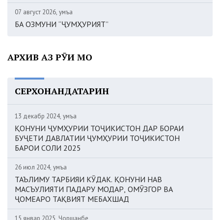
07 август 2026, Ҷумъа
БА ОЗМУНИ “ҶУМҲУРИЯТ”
АРХИВ АЗ РӮИ МОҲ
СЕРХОНАНДАТАРИН
13 декабр 2024, Ҷумъа
ҚОНУНИ ҶУМҲУРИИ ТОҶИКИСТОН ДАР БОРАИ
БУҶЕТИ ДАВЛАТИИ ҶУМҲУРИИ ТОҶИКИСТОН
БАРОИ СОЛИ 2025
26 июл 2024, Ҷумъа
ТАЪЛИМУ ТАРБИЯИ КӮДАК. ҚОНУНИ НАВ
МАСЪУЛИЯТИ ПАДАРУ МОДАР, ОМӮЗГОР ВА
ҶОМЕАРО ТАҚВИЯТ МЕБАХШАД
15 январ 2025, Чоршанбе