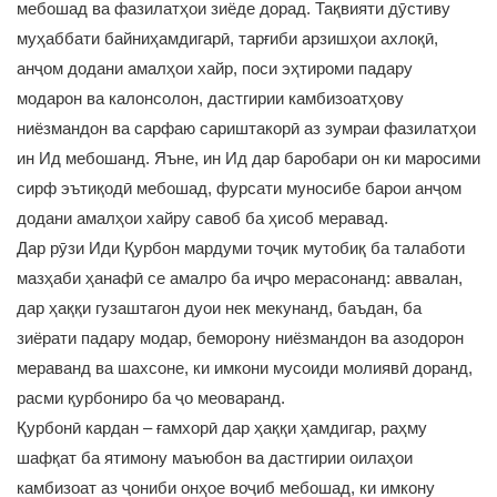
мебошад ва фазилатҳои зиёде дорад. Тақвияти дӯстиву
муҳаббати байниҳамдигарӣ, тарғиби арзишҳои ахлоқӣ,
анҷом додани амалҳои хайр, поси эҳтироми падару
модарон ва калонсолон, дастгирии камбизоатҳову
ниёзмандон ва сарфаю сариштакорӣ аз зумраи фазилатҳои
ин Ид мебошанд. Яъне, ин Ид дар баробари он ки маросими
сирф эътиқодӣ мебошад, фурсати муносибе барои анҷом
додани амалҳои хайру савоб ба ҳисоб меравад.
Дар рӯзи Иди Қурбон мардуми тоҷик мутобиқ ба талаботи
мазҳаби ҳанафӣ се амалро ба иҷро мерасонанд: аввалан,
дар ҳаққи гузаштагон дуои нек мекунанд, баъдан, ба
зиёрати падару модар, беморону ниёзмандон ва азодорон
мераванд ва шахсоне, ки имкони мусоиди молиявӣ доранд,
расми қурбониро ба ҷо меоваранд.
Қурбонӣ кардан – ғамхорӣ дар ҳаққи ҳамдигар, раҳму
шафқат ба ятимону маъюбон ва дастгирии оилаҳои
камбизоат аз ҷониби онҳое воҷиб мебошад, ки имкону