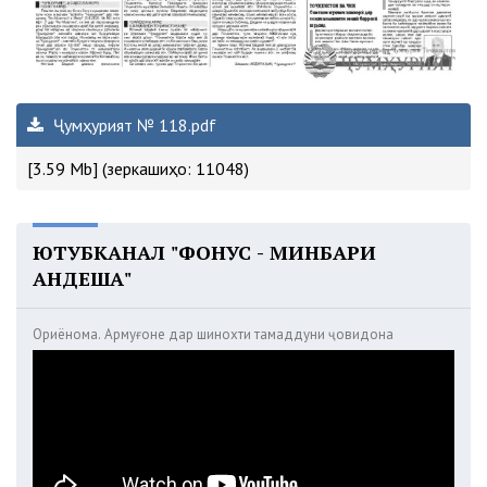
Ҷумҳурият № 118.pdf
[3.59 Mb] (зеркашиҳо: 11048)
ЮТУБКАНАЛ "ФОНУС - МИНБАРИ
АНДЕША"
Ориёнома. Армуғоне дар шинохти тамаддуни ҷовидона