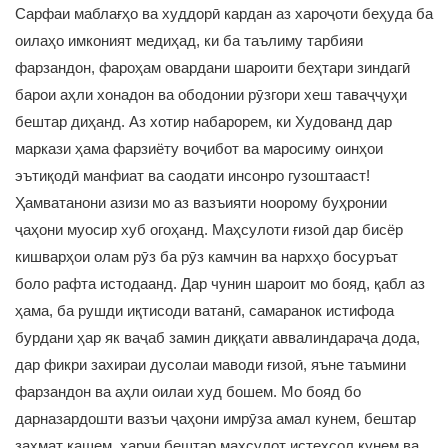
Сарфаи маблағҳо ва худдорӣ кардан аз хароҷоти беҳуда ба
оилаҳо имконият медиҳад, ки ба таълиму тарбияи
фарзандон, фароҳам овардани шароити беҳтари зиндагӣ
барои аҳли хонадон ва ободонии рӯзгори хеш таваҷҷуҳи
бештар диҳанд. Аз хотир набарорем, ки Худованд дар
маркази ҳама фарзиёту воҷибот ва маросиму оинҳои
эътиқодӣ манфиат ва саодати инсонро гузоштааст!
Ҳамватанони азизи мо аз вазъияти ноорому буҳронии
ҷаҳони муосир хуб огоҳанд. Маҳсулоти ғизоӣ дар бисёр
кишварҳои олам рӯз ба рӯз камчин ва нархҳо босуръат
боло рафта истодаанд. Дар чунин шароит мо бояд, қабл аз
ҳама, ба рушди иқтисоди ватанӣ, самаранок истифода
бурдани ҳар як ваҷаб замин диққати аввалиндараҷа дода,
дар фикри захираи дусолаи маводи ғизоӣ, яъне таъмини
фарзандон ва аҳли оилаи худ бошем. Мо бояд бо
дарназардошти вазъи ҷаҳони имрӯза амал кунем, бештар
заҳмат кашем, ҳарчи бештар маҳсулот истеҳсол кунем ва