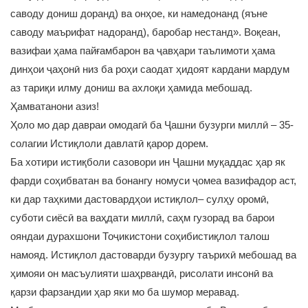
саводу дониш доранд) ва онҳое, ки намедонанд (яъне
саводу маърифат надоранд), баробар нестанд». Воқеан,
вазифаи ҳама пайғамбарон ва ҷавҳари таълимоти ҳама
динҳои ҷаҳонӣ низ ба роҳи саодат ҳидоят кардани мардум
аз тариқи илму дониш ва ахлоқи ҳамида мебошад.
Ҳамватанони азиз!
Ҳоло мо дар давраи омодагӣ ба Ҷашни бузурги миллӣ – 35-
солагии Истиқлоли давлатӣ қарор дорем.
Ба хотири истиқболи сазовори ин Ҷашни муқаддас ҳар як
фарди соҳибватан ва бонангу номуси ҷомеа вазифадор аст,
ки дар таҳкими дастовардҳои истиқлол– сулҳу оромӣ,
суботи сиёсӣ ва ваҳдати миллӣ, саҳм гузорад ва барои
ояндаи дурахшони Тоҷикистони соҳибистиқлол талош
намояд. Истиқлол дастоварди бузургу таърихӣ мебошад ва
ҳимояи он масъулияти шаҳрвандӣ, рисолати инсонӣ ва
қарзи фарзандии ҳар яки мо ба шумор меравад.