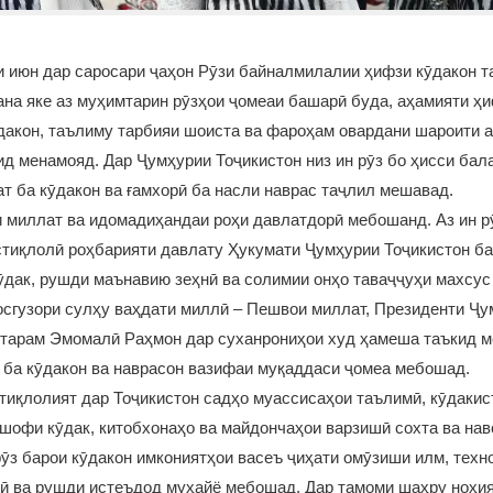
 июн дар саросари ҷаҳон Рӯзи байналмилалии ҳифзи кӯдакон т
ана яке аз муҳимтарин рӯзҳои ҷомеаи башарӣ буда, аҳамияти ҳи
дакон, таълиму тарбияи шоиста ва фароҳам овардани шароити 
ид менамояд. Дар Ҷумҳурии Тоҷикистон низ ин рӯз бо ҳисси бал
т ба кӯдакон ва ғамхорӣ ба насли наврас таҷлил мешавад.
 миллат ва идомадиҳандаи роҳи давлатдорӣ мебошанд. Аз ин рӯ
стиқлолӣ роҳбарияти давлату Ҳукумати Ҷумҳурии Тоҷикистон б
ӯдак, рушди маънавию зеҳнӣ ва солимии онҳо таваҷҷуҳи махсус
осгузори сулҳу ваҳдати миллӣ – Пешвои миллат, Президенти Ҷу
ҳтарам Эмомалӣ Раҳмон дар суханрониҳои худ ҳамеша таъкид м
 ба кӯдакон ва наврасон вазифаи муқаддаси ҷомеа мебошад.
тиқлолият дар Тоҷикистон садҳо муассисаҳои таълимӣ, кӯдакис
шофи кӯдак, китобхонаҳо ва майдончаҳои варзишӣ сохта ва нав
ӯз барои кӯдакон имкониятҳои васеъ ҷиҳати омӯзиши илм, техно
ҷӣ ва рушди истеъдод муҳайё мебошад. Дар тамоми шаҳру ноҳи