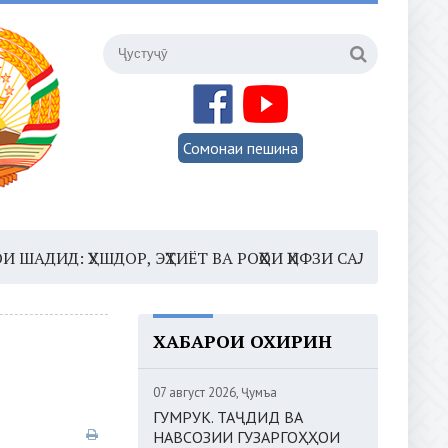
Сомонаи пешина
ҲУШДОР, ЭҲТИЁТ ВА РОҲҲОИ ҲИФЗИ САЛОМАТӢ
16:35 
ХАБАРҲОИ ОХИРИН
07 август 2026, Ҷумъа
ГУМРУК. ТАҶДИД ВА
НАВСОЗИИ ГУЗАРГОҲҲОИ