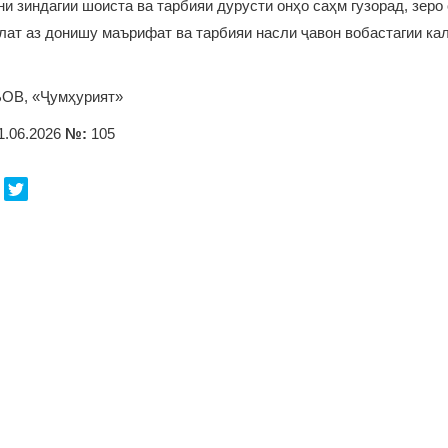
ни зиндагии шоиста ва тарбияи дурусти онҳо саҳм гузорад, зеро
ат аз донишу маърифат ва тарбияи насли ҷавон вобастагии кал
ОВ, «Ҷумҳурият»
1.06.2026
№:
105