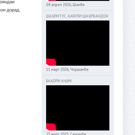
 ояндаи
04 апрел 2026, Шанбе
он дорад.
ШАҲРИТУС. ҚАБУЛИ ШАҲРВАНДОН
11 март 2026, Чоршанбе
БАҲОРИ АҶАМ
25 март 2025, Сешанбе