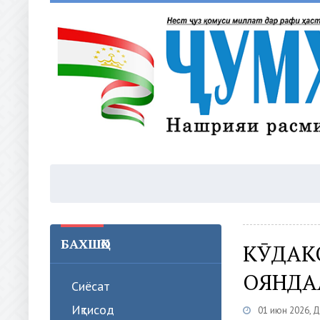
БАХШҲО
КӮДАК
ОЯНДА
Сиёсат
Иқтисод
01 июн 2026, 