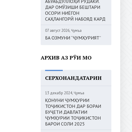
АБУАБДУЛЛОҲИ РӮДАКӢ.
ДАР ОМӮЗИШИ БЕШТАРИ
ОСОРИ НИЁГОН
САҲЛАНГОРӢ НАБОЯД КАРД
07 август 2026, Ҷумъа
БА ОЗМУНИ “ҶУМҲУРИЯТ”
АРХИВ АЗ РӮИ МОҲ
СЕРХОНАНДАТАРИН
13 декабр 2024, Ҷумъа
ҚОНУНИ ҶУМҲУРИИ
ТОҶИКИСТОН ДАР БОРАИ
БУҶЕТИ ДАВЛАТИИ
ҶУМҲУРИИ ТОҶИКИСТОН
БАРОИ СОЛИ 2025