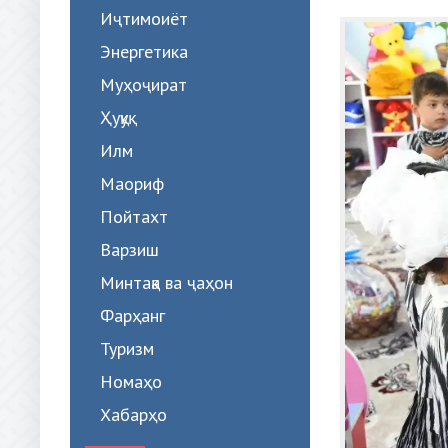
Иҷтимоиёт
Энергетика
Муҳоҷират
Ҳуқуқ
Илм
Маориф
Пойтахт
Варзиш
Минтақа ва ҷаҳон
Фарҳанг
Туризм
Номаҳо
Хабарҳо