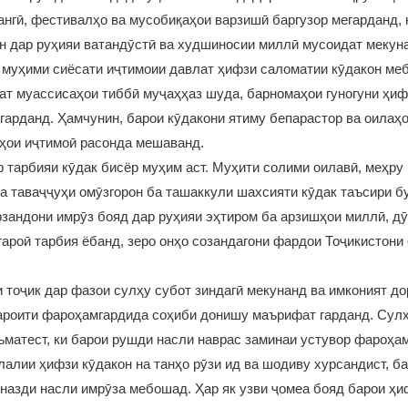
нгӣ, фестивалҳо ва мусобиқаҳои варзишӣ баргузор мегарданд, 
н дар руҳияи ватандӯстӣ ва худшиносии миллӣ мусоидат мекун
 муҳими сиёсати иҷтимоии давлат ҳифзи саломатии кӯдакон ме
ат муассисаҳои тиббӣ муҷаҳҳаз шуда, барномаҳои гуногуни ҳи
гарданд. Ҳамчунин, барои кӯдакони ятиму бепарастор ва оилаҳ
кҳои иҷтимоӣ расонда мешаванд.
 тарбияи кӯдак бисёр муҳим аст. Муҳити солими оилавӣ, меҳру
а таваҷҷуҳи омӯзгорон ба ташаккули шахсияти кӯдак таъсири б
зандони имрӯз бояд дар руҳияи эҳтиром ба арзишҳои миллӣ, д
гароӣ тарбия ёбанд, зеро онҳо созандагони фардои Тоҷикистони
 тоҷик дар фазои сулҳу субот зиндагӣ мекунанд ва имконият до
ароити фароҳамгардида соҳиби донишу маърифат гарданд. Сул
ъматест, ки барои рушди насли наврас заминаи устувор фароҳа
алии ҳифзи кӯдакон на танҳо рӯзи ид ва шодиву хурсандист, ба
назди насли имрӯза мебошад. Ҳар як узви ҷомеа бояд барои ҳи