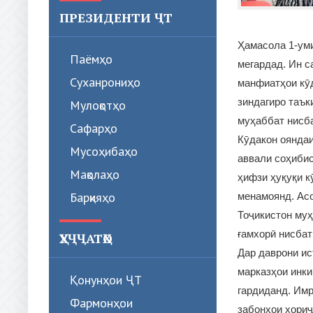
ПРЕЗИДЕНТИ ҶТ
Ҳамасола 1-уми
Паёмҳо
мегардад. Ин с
Суханрониҳо
манфиатҳои кӯ
зиндагиро таък
Мулоқотҳо
муҳаббат нисба
Сафарҳо
Кӯдакон ояндаи
Мусоҳибаҳо
аввали соҳиби
Мақолаҳо
ҳифзи ҳуқуқи к
Барқияҳо
менамоянд. Ас
Тоҷикистон му
ғамхорӣ нисбат
ҲУҶҶАТҲО
Дар даврони ис
марказҳои инки
Қонунҳои ҶТ
гардиданд. Имр
Фармонҳои
забонҳои хори