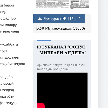
ки барои
анд.
Ҷумҳурият № 118.pdf
бошад. Бо
фзи модару
[3.59 Mb] (зеркашиҳо: 11050)
ои ниёзманд
 муҳаббати
ЮТУБКАНАЛ "ФОНУС
узург
- МИНБАРИ АНДЕША"
ӯст доштани
 соҳибистиқлол
Ориёнома. Армуғоне дар шинохти
тамаддуни ҷовидона
ранд бо
ҳу оромӣ
м меорад.
лки рӯзи
фзи ҳуқуқи