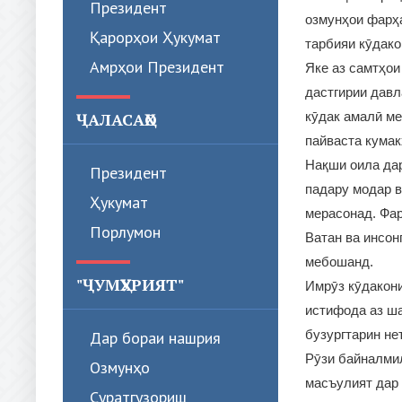
Президент
озмунҳои фарҳа
Қарорҳои Ҳукумат
тарбияи кӯдако
Амрҳои Президент
Яке аз самтҳои
дастгирии давл
кӯдак амалӣ ме
ҶАЛАСАҲО
пайваста кума
Нақши оила дар
Президент
падару модар в
Ҳукумат
мерасонад. Фар
Порлумон
Ватан ва инсон
мебошанд.
"ҶУМҲУРИЯТ"
Имрӯз кӯдакони
истифода аз ш
бузургтарин не
Дар бораи нашрия
Рӯзи байналмил
Озмунҳо
масъулият дар 
Суратгузориш