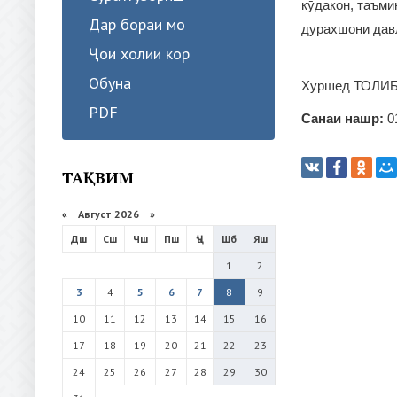
кӯдакон, таъми
Дар бораи мо
дурахшони давл
Ҷои холии кор
Обуна
Хуршед ТОЛИБ
PDF
Санаи нашр:
0
ТАҚВИМ
«
Август 2026 »
Дш
Сш
Чш
Пш
Ҷъ
Шб
Яш
1
2
3
4
5
6
7
8
9
10
11
12
13
14
15
16
17
18
19
20
21
22
23
24
25
26
27
28
29
30