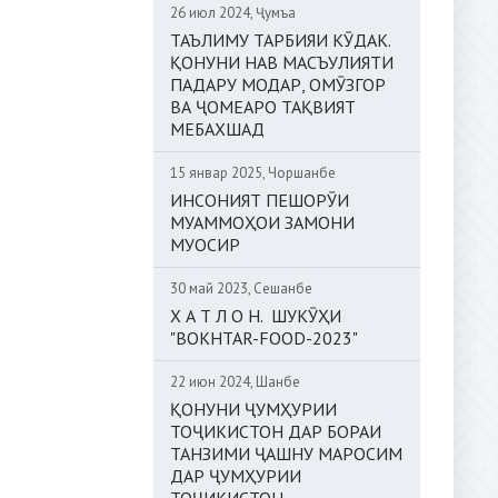
26 июл 2024, Ҷумъа
ТАЪЛИМУ ТАРБИЯИ КӮДАК.
ҚОНУНИ НАВ МАСЪУЛИЯТИ
ПАДАРУ МОДАР, ОМӮЗГОР
ВА ҶОМЕАРО ТАҚВИЯТ
МЕБАХШАД
15 январ 2025, Чоршанбе
ИНСОНИЯТ ПЕШОРӮИ
МУАММОҲОИ ЗАМОНИ
МУОСИР
30 май 2023, Сешанбе
Х А Т Л О Н. ШУКӮҲИ
"BOKHTAR-FOOD-2023"
22 июн 2024, Шанбе
ҚОНУНИ ҶУМҲУРИИ
ТОҶИКИСТОН ДАР БОРАИ
ТАНЗИМИ ҶАШНУ МАРОСИМ
ДАР ҶУМҲУРИИ
ТОҶИКИСТОН