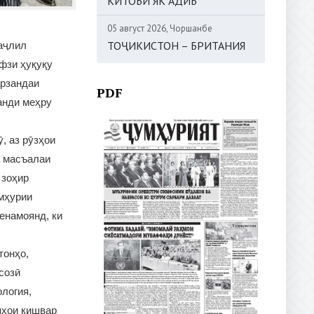
КИТОБИ ЯК АДИБ
05 август 2026, Чоршанбе
ТОҶИКИСТОН – БРИТАНИЯ
аҷлил
фзи ҳуқуқу
арзандаи
PDF
анди меҳру
, аз рӯзҳои
а масъалаи
 зоҳир
мҳурии
енамоянд, ки
тонҳо,
созӣ
логия,
яҳои кишвар