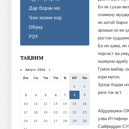
Бо як сухан ме
Дар бораи мо
олимону муҳаққ
Ҷои холии кор
ин китоб бархе
Обуна
арзиши он ки ҳ
PDF
ростои худшино
Бо ин ҳама, ин
порсист ва уме
ТАҚВИМ
ошиқони адабу 
Гумон мабар, к
«
Август 2026 »
кори муғон,
Дш
Сш
Чш
Пш
Ҷъ
Шб
Яш
Ҳазор бодаи но
1
2
раги ток аст.
3
4
5
6
7
8
9
10
11
12
13
14
15
16
Абдураҳмон О
17
18
19
20
21
22
23
узви Иттифоқи 
24
25
26
27
28
29
30
Сайфиддин СУ