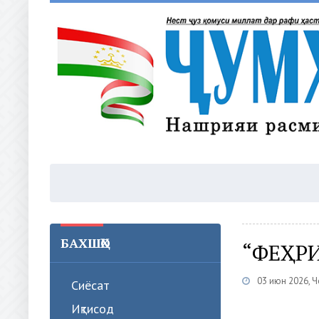
БАХШҲО
“ФЕҲР
03 июн 2026, 
Сиёсат
Иқтисод