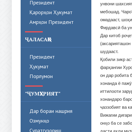
Президент
унвони шахсият
Қарорҳои Ҳукумат
мебошад. Чаро?
омадааст, шоҳи
Амрҳои Президент
Фирдавсӣ ба ун
Дар китоб роҷе
ҶАЛАСАҲО
(аксарияташон 
шудааст.
Президент
Қобили зикр ас
Ҳукумат
фарҳангии Хуро
Порлумон
он дар робита 
хонанда ё пажӯ
иттилооти зару
"ҶУМҲУРИЯТ"
хонандаро баро
ҷаззобият ва к
Дар бораи нашрия
Вижагии дигари 
Озмунҳо
онҳо ба се заб
Суратгузориш
дасти аҳли мут