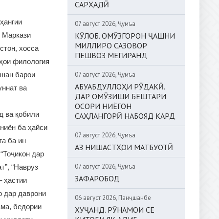
САРҲАДӢ
рҳангии
07 август 2026, Ҷумъа
и Маркази
КӮЛОБ. ОМӮЗГОРОН ҶАШНИ
МИЛЛИРО САЗОВОР
стон, хосса
ПЕШВОЗ МЕГИРАНД
мҳои филология
вшан барои
07 август 2026, Ҷумъа
АБУАБДУЛЛОҲИ РӮДАКӢ.
уннат ва
ДАР ОМӮЗИШИ БЕШТАРИ
ОСОРИ НИЁГОН
д ва қобили
САҲЛАНГОРӢ НАБОЯД КАРД
ониён ба ҳайси
07 август 2026, Ҷумъа
та ба ин
АЗ НИШАСТҲОИ МАТБУОТӢ
“Тоҷикон дар
07 август 2026, Ҷумъа
т”, “Наврӯз
ЗАФАРОБОД
– ҳастии
о дар даврони
06 август 2026, Панҷшанбе
ама, бедории
ХУҶАНД. РӮНАМОИ СЕ