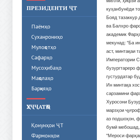
миллӣ, ҳифзи а
ПРЕЗИДЕНТИ ҶТ
куҳанбунёди то
Бояд тазаккур 
Паёмҳо
ва Балхро фаро
академик Фарҳо
Суханрониҳо
мекунад: “Ба и
Мулоқотҳо
аст, минтақаи 
Сафарҳо
Императории Со
Мусоҳибаҳо
бузургтареро ф
густурдатар бу
Мақолаҳо
Ин минтақа хос
Барқияҳо
сарзамини фарҳ
Хуросони Бузур
ҲУҶҶАТҲО
марзҳои ҷуғроф
аз подшоҳон, 
Қонунҳои ҶТ
бумӣ мебошад, 
Фармонҳои
“Мероси фарҳан