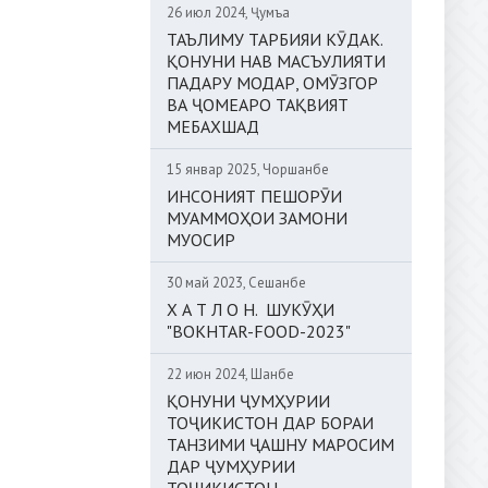
26 июл 2024, Ҷумъа
ТАЪЛИМУ ТАРБИЯИ КӮДАК.
ҚОНУНИ НАВ МАСЪУЛИЯТИ
ПАДАРУ МОДАР, ОМӮЗГОР
ВА ҶОМЕАРО ТАҚВИЯТ
МЕБАХШАД
15 январ 2025, Чоршанбе
ИНСОНИЯТ ПЕШОРӮИ
МУАММОҲОИ ЗАМОНИ
МУОСИР
30 май 2023, Сешанбе
Х А Т Л О Н. ШУКӮҲИ
"BOKHTAR-FOOD-2023"
22 июн 2024, Шанбе
ҚОНУНИ ҶУМҲУРИИ
ТОҶИКИСТОН ДАР БОРАИ
ТАНЗИМИ ҶАШНУ МАРОСИМ
ДАР ҶУМҲУРИИ
ТОҶИКИСТОН