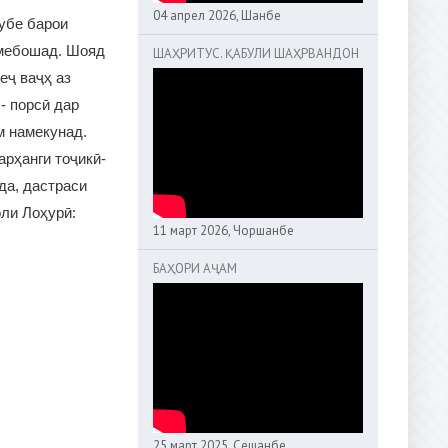
04 апрел 2026, Шанбе
хубе барои
 мебошад. Шояд
ШАҲРИТУС. ҚАБУЛИ ШАҲРВАНДОН
еҷ ваҷҳ аз
- порсӣ дар
м намекунад.
арҳанги тоҷикӣ-
да, дастраси
оли Лоҳурӣ:
11 март 2026, Чоршанбе
БАҲОРИ АҶАМ
25 март 2025, Сешанбе