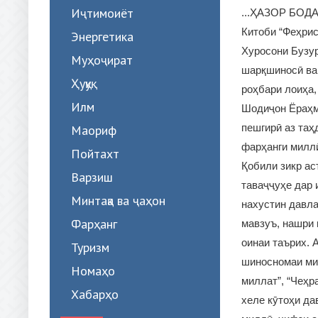
Иҷтимоиёт
...ҲАЗОР БОД
Китоби “Феҳрис
Энергетика
Хуросони Бузур
Муҳоҷират
шарқшиносӣ ва 
Ҳуқуқ
роҳбари лоиҳа
Илм
Шодиҷон Ёраҳм
пешгирӣ аз таҳ
Маориф
фарҳанги миллӣ
Пойтахт
Қобили зикр ас
Варзиш
таваҷҷуҳе дар 
Минтақа ва ҷаҳон
нахустин давла
Фарҳанг
мавзуъ, нашри 
оинаи таърих. 
Туризм
шиносномаи мил
Номаҳо
миллат”, “Чеҳр
Хабарҳо
хеле кӯтоҳи да