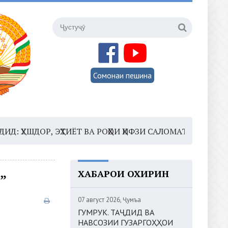
Сомонаи пешина
ОР, ЭҲТИЁТ ВА РОҲҲОИ ҲИФЗИ САЛОМАТӢ
16:35 –
ШО
ХАБАРҲОИ ОХИРИН
”
07 август 2026, Ҷумъа
ГУМРУК. ТАҶДИД ВА
НАВСОЗИИ ГУЗАРГОҲҲОИ