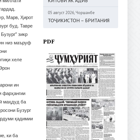
КИТОБИ ЯК АДИБ
и миллати
гардад.
05 август 2026, Чоршанбе
ур, Марв, Ҳирот
ТОҶИКИСТОН – БРИТАНИЯ
зург буд. Тавре
Бузург” зикр
PDF
мин низ маъруф
они
отиқи хеле
 Эрон
арони ин
и фарҳангии
сӣ маҳдуд ба
уросони Бузург
ардуми қадимии
е, ки ба