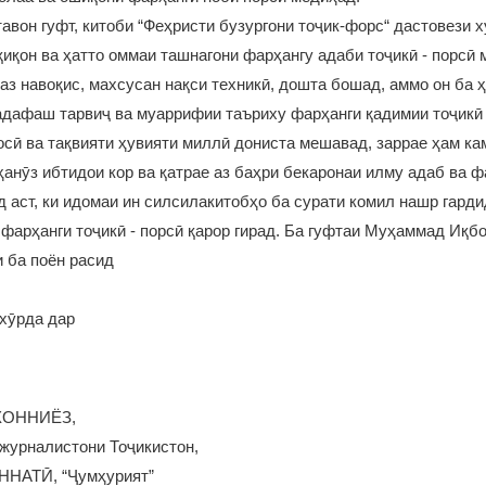
тавон гуфт, китоби “Феҳристи бузургони тоҷик-форс“ дастовези 
иқон ва ҳатто оммаи ташнагони фарҳангу адаби тоҷикӣ - порсӣ
 аз навоқис, махсусан нақси техникӣ, дошта бошад, аммо он ба ҳ
адафаш тарвиҷ ва муаррифии таъриху фарҳанги қадимии тоҷикӣ 
сӣ ва тақвияти ҳувияти миллӣ дониста мешавад, заррае ҳам ка
 ҳанӯз ибтидои кор ва қатрае аз баҳри бекаронаи илму адаб ва ф
д аст, ки идомаи ин силсилакитобҳо ба сурати комил нашр гарди
фарҳанги тоҷикӣ - порсӣ қарор гирад. Ба гуфтаи Муҳаммад Иқб
и ба поён расид
хӯрда дар
ХОННИЁЗ,
журналистони Тоҷикистон,
ННАТӢ, “Ҷумҳурият”