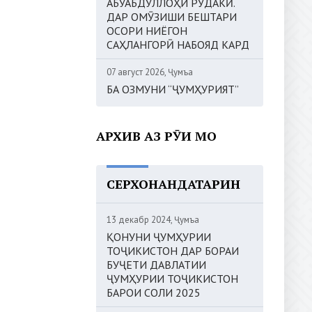
АБУАБДУЛЛОҲИ РӮДАКӢ.
ДАР ОМӮЗИШИ БЕШТАРИ
ОСОРИ НИЁГОН
САҲЛАНГОРӢ НАБОЯД КАРД
07 август 2026, Ҷумъа
БА ОЗМУНИ “ҶУМҲУРИЯТ”
АРХИВ АЗ РӮИ МОҲ
СЕРХОНАНДАТАРИН
13 декабр 2024, Ҷумъа
ҚОНУНИ ҶУМҲУРИИ
ТОҶИКИСТОН ДАР БОРАИ
БУҶЕТИ ДАВЛАТИИ
ҶУМҲУРИИ ТОҶИКИСТОН
БАРОИ СОЛИ 2025