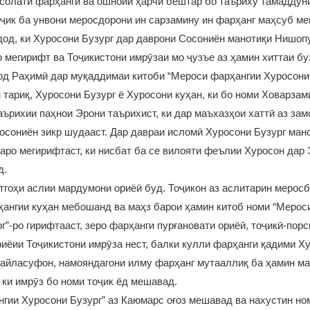
солати фарҳангӣ ва ошноии ҳарчи бештар бо таъриху тамаддун
ҷик ба унвони меросдорони ин сарзамину ин фарҳанг маҳсуб ме
дод, ки Хуросони Бузург дар даврони Сосониён манотиқи Нишоп
 мегирифт ва Тоҷикистони имрӯзаи мо ҷузъе аз ҳамин хиттаи бу
д Раҳимӣ дар муқаддимаи китоби “Мероси фарҳангии Хуросони 
н тариқ, Хуросони Бузург ё Хуросони куҳан, ки бо номи Ховарза
таърихии паҳнои Эрони таърихист, ки дар маъхазҳои хаттӣ аз зам
сониён зикр шудааст. Дар давраи исломӣ Хуросони Бузург ман
аро мегирифтаст, ки нисбат ба се вилояти феълии Хуросон дар
д.
тгоҳи аслии мардумони ориёӣ буд. Тоҷикон аз аслитарин меросб
ангии куҳан мебошанд ва маҳз барои ҳамин китоб номи “Мерос
г”-ро гирифтааст, зеро фарҳанги пурғановати ориёӣ, тоҷикӣ-пор
иёии Тоҷикистони имрӯза нест, балки кулли фарҳанги қадими Х
файласуфон, намояндагони илму фарҳанг мутааллиқ ба ҳамин м
ки имрӯз бо номи тоҷик ёд мешавад.
гии Хуросони Бузург” аз Каюмарс оғоз мешавад ва нахустин ном