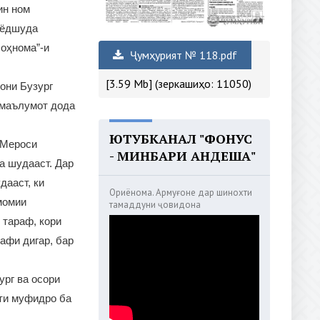
ин ном
и ёдшуда
Шоҳнома”-и
Ҷумҳурият № 118.pdf
[3.59 Mb] (зеркашиҳо: 11050)
они Бузург
 маълумот дода
ЮТУБКАНАЛ "ФОНУС
(“Мероси
- МИНБАРИ АНДЕША"
да шудааст. Дар
дааст, ки
Ориёнома. Армуғоне дар шинохти
момии
тамаддуни ҷовидона
 тараф, кори
афи дигар, бар
ург ва осори
оти муфидро ба