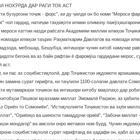
АИ НОХӮРДА ДАР РАГИ ТОК АСТ
ти бузургони тоҷик - форс”, ки ду ҷилди он бо номи “Мероси фа
г” чоп гардид, натиҷаи таҳқиқоти илмии олимону пажӯҳишгарон
мероси хаттии назди раёсати Академияи миллии илмҳои Тоҷики
, номзади илмҳои таърих Раҳматкарим Давлатов ва номзади ил
адзода, мебошад. Бешубҳа, интишори чунин китоб намунае ра
дидоти бегона ва аз байн рафтан ё фаромӯш гардидани мерос, с
 аст.
т, ки пас аз соҳибистиқлолӣ, дар Тоҷикистон иқдомоти арзишман
ин замина сурат гирифта, ки таҷлили 1100-солагии давлати Сом
ти мутамаркази тоҷикон ва интишори китобу мақолаҳо дар роби
китобҳои Пешвои муаззами миллат Эмомалӣ Раҳмон, аз қабили 
Аз Ориён то Сомониён”, “Истиқлолияти Тоҷикистон ва эҳёи милла
лат”, “Ориёиҳо ва шинохти тамаддуни ориёӣ”, “Забони миллат 
аҳои мондагор” ва амсоли онро метавон ном бурд. Чунин иқдомҳ
врони соҳибистиқлолӣ сурат гирифтанд ва ҳадафи он, қабл аз ҳ