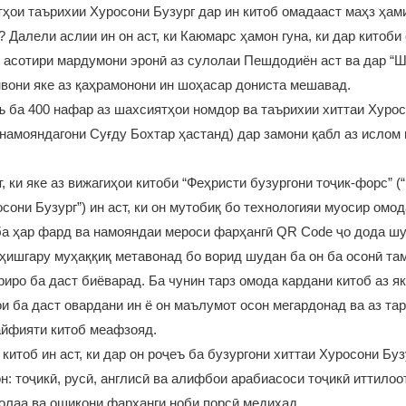
ҳои таърихии Хуросони Бузург дар ин китоб омадааст маҳз ҳам
 Далели аслии ин он аст, ки Каюмарс ҳамон гуна, ки дар китоб
 асотири мардумони эронӣ аз сулолаи Пешдодиён аст ва дар “
вони яке аз қаҳрамонони ин шоҳасар дониста мешавад.
ъ ба 400 нафар аз шахсиятҳои номдор ва таърихии хиттаи Хурос
намояндагони Суғду Бохтар ҳастанд) дар замони қабл аз ислом
т, ки яке аз вижагиҳои китоби “Феҳристи бузургони тоҷик-форс” 
сони Бузург”) ин аст, ки он мутобиқ бо технологияи муосир омо
ба ҳар фард ва намояндаи мероси фарҳангӣ QR Code ҷо дода шу
ҳишгару муҳаққиқ метавонад бо ворид шудан ба он ба осонӣ та
риро ба даст биёварад. Ба чунин тарз омода кардани китоб аз як
и ба даст овардани ин ё он маълумот осон мегардонад ва аз тар
айфияти китоб меафзояд.
китоб ин аст, ки дар он роҷеъ ба бузургони хиттаи Хуросони Буз
он: тоҷикӣ, русӣ, англисӣ ва алифбои арабиасоси тоҷикӣ иттило
олаа ва ошиқони фарҳанги ноби порсӣ медиҳад.