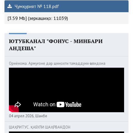
Ҷумҳурият № 118.pdf
[3.59 Mb] (зеркашиҳо: 11039)
ЮТУБКАНАЛ "ФОНУС - МИНБАРИ
АНДЕША"
Ориёнома. Армуғоне дар шинохти тамаддуни ҷовидона
04 апрел 2026, Шанбе
ШАҲРИТУС. ҚАБУЛИ ШАҲРВАНДОН