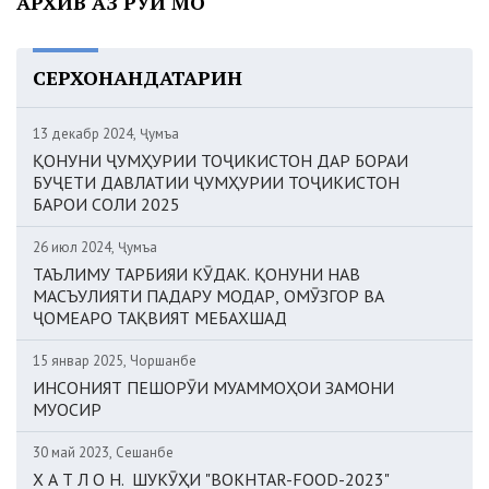
АРХИВ АЗ РӮИ МОҲ
СЕРХОНАНДАТАРИН
13 декабр 2024, Ҷумъа
ҚОНУНИ ҶУМҲУРИИ ТОҶИКИСТОН ДАР БОРАИ
БУҶЕТИ ДАВЛАТИИ ҶУМҲУРИИ ТОҶИКИСТОН
БАРОИ СОЛИ 2025
26 июл 2024, Ҷумъа
ТАЪЛИМУ ТАРБИЯИ КӮДАК. ҚОНУНИ НАВ
МАСЪУЛИЯТИ ПАДАРУ МОДАР, ОМӮЗГОР ВА
ҶОМЕАРО ТАҚВИЯТ МЕБАХШАД
15 январ 2025, Чоршанбе
ИНСОНИЯТ ПЕШОРӮИ МУАММОҲОИ ЗАМОНИ
МУОСИР
30 май 2023, Сешанбе
Х А Т Л О Н. ШУКӮҲИ "BOKHTAR-FOOD-2023"