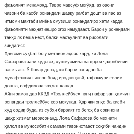
фаъолият менамояд. Тавре мавсуф мегӯяд, аз овони
ҷавонӣ ба касби ронандагӣ шавқу рағбат дошт ва пас аз
итмоми мактаби миёна омӯзиши ронандагиро хатм карда,
фаъолияти меҳнатиашро оғоз намудааст. Барои ӯ ронандагӣ
танҳо як пеша нест, балки масъулият ва рисолати
зиндагист.
Ҳангоми суҳбат бо ӯ метавон эҳсос кард, ки Лола
Сафарова зани худогоҳ, хушмуомила ва дорои ҷаҳонбинии
васеъ аст. Ӯ бовар дорад, ки барои расидан ба
муваффақият инсон бояд иродаи қавӣ, тафаккури солим
дошта, софдилона заҳмат кашад.
Айни замон дар ККВД «Троллейбус» панҷ нафар зан ҳамчун
ронандаи троллейбус кор мекунад. Ҳар яки онҳо ба касби
худ содиқ буда, аз субҳи барвақт то бегоҳ ба сокинони
шаҳр хизмат мерасонанд. Лола Сафарова бо меҳнати
ҳалол ва муносибати самимӣ тавонистааст соҳиби чандин