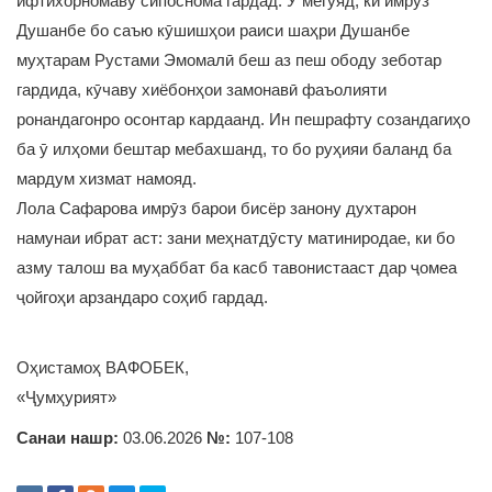
ифтихорномаву сипоснома гардад. Ӯ мегӯяд, ки имрӯз
Душанбе бо саъю кӯшишҳои раиси шаҳри Душанбе
муҳтарам Рустами Эмомалӣ беш аз пеш ободу зеботар
гардида, кӯчаву хиёбонҳои замонавӣ фаъолияти
ронандагонро осонтар кардаанд. Ин пешрафту созандагиҳо
ба ӯ илҳоми бештар мебахшанд, то бо руҳияи баланд ба
мардум хизмат намояд.
Лола Сафарова имрӯз барои бисёр занону духтарон
намунаи ибрат аст: зани меҳнатдӯсту матиниродае, ки бо
азму талош ва муҳаббат ба касб тавонистааст дар ҷомеа
ҷойгоҳи арзандаро соҳиб гардад.
Оҳистамоҳ ВАФОБЕК,
«Ҷумҳурият»
Санаи нашр:
03.06.2026
№:
107-108