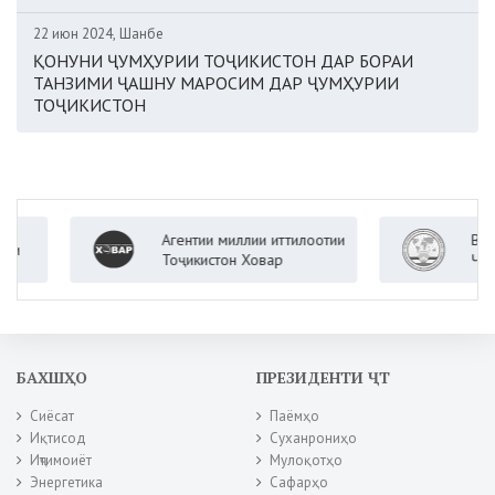
22 июн 2024, Шанбе
ҚОНУНИ ҶУМҲУРИИ ТОҶИКИСТОН ДАР БОРАИ
ТАНЗИМИ ҶАШНУ МАРОСИМ ДАР ҶУМҲУРИИ
ТОҶИКИСТОН
Агентии миллии иттилоотии
Вазорати 
Тоҷикистон Ховар
Ҷумҳурии 
БАХШҲО
ПРЕЗИДЕНТИ ҶТ
Сиёсат
Паёмҳо
Иқтисод
Суханрониҳо
Иҷтимоиёт
Мулоқотҳо
Энергетика
Сафарҳо