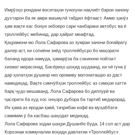
Имрӯзҳо рондани воситаҳои гуногуни нақлиёт барои занону
духтарон ба як амри маъмулӣ табдил ёфтааст. Аммо ҳанӯз
ҳам вақте кас бонуи зебоеро сари чанбараки автобус ва ё
троллейбус мебинад, дар ҳайрат меафтад.
Қаҳрамони мо Лола Сафарова аз зумраи занони боғайрату
далер аст, ки солиёни зиёд троллейбусро бо маҳорати
баланд идора намуда, ҳамарӯза ба сокинони пойтахт
хизмат мерасонад. Бисёриҳо шоҳид шудаанд, ки чӣ гуна ӯ
дар ҳолатҳои душвор низ оромиву матонаташро аз даст
намедиҳад. Вақте симчӯбҳои троллейбус аз симҳои хатти
барқ ҷудо мешаванд, Лола Сафарова бо дилпурӣ ва
ҷасорати ба худ хос онҳоро дубора ба тартиб медарорад.
Ин ҳама аз иродаи қавӣ, таҷрибаи кофӣ ва муҳаббати
самимии ӯ ба касбаш шаҳодат медиҳад.
Лола Сафарова зодаи шаҳри Душанбе буда, 14 сол аст дар
Корхонаи коммуналии воҳиди давлатии «Троллейбус»