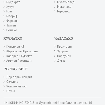
Муҳоҷират
Мусоҳибаҳо
Ҳуқуқ
Мақолаҳо
Илм
Барқияҳо
Маориф
Фарҳанг
Туризм
Номаҳо
ҲУҶҶАТҲО
ҶАЛАСАҲО
Қонунҳои ҶТ
Президент
Фармонҳои Президент
Ҳукумат
Қарорҳои Ҳукумат
Порлумон
Амрҳои Президент
Дигар
"ҶУМҲУРИЯТ"
Дар бораи нашрия
Озмунҳо
Ҷои холии кор
Обуна
НИШОНИИ МО: 734018, ш. Душанбе, хиёбони Саъдии Шерозӣ, 16