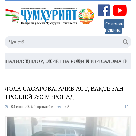
Сомонаи
пешина
Д: ҲУШДОР, ЭҲТИЁТ ВА РОҲҲОИ ҲИФЗИ САЛОМАТӢ
16:3
ЛОЛА САФАРОВА. АҶИБ АСТ, ВАҚТЕ ЗАН
ТРОЛЛЕЙБУС МЕРОНАД
03 июн 2026, Чоршанбе
79