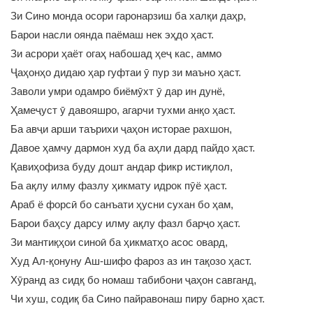
Зи Сино монда осори гаронарзиш ба халқи даҳр,
Барои насли оянда паёмаш нек эҳдо ҳаст.
Зи асрори ҳаёт огаҳ набошад ҳеҷ кас, аммо
Ҷаҳонҳо дидаю ҳар гуфтаи ӯ пур зи маъно ҳаст.
Заволи умри одамро биёмӯхт ӯ дар ин дунё,
Ҳамеҷуст ӯ давояшро, агарчи тухми анқо ҳаст.
Ба авҷи арши таърихи ҷаҳон исторае рахшон,
Давое ҳамчу дармон худ ба аҳли дард пайдо ҳаст.
Қавиҳофиза буду дошт андар фикр истиқлол,
Ба ақлу илму фазлу ҳикмату идрок пӯё ҳаст.
Араб ё форсӣ бо санъати ҳусни сухан бо ҳам,
Барои баҳсу дарсу илму ақлу фазл барҷо ҳаст.
Зи мантиқҳои синоӣ ба ҳикматҳо асос овард,
Худ Ал-қонуну Аш-шифо фароз аз ин тақозо ҳаст.
Хӯранд аз сидқ бо номаш табибони ҷаҳон савганд,
Чи хуш, содиқ ба Сино пайравонаш пиру барно ҳаст.