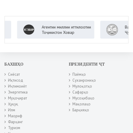
Агентии миллии иттилоотии
Вазорати
Тоҷикистон Ховар
Ҷумҳурии
БАХШҲО
ПРЕЗИДЕНТИ ҶТ
Сиёсат
Паёмҳо
Иқтисод
Суханрониҳо
Иҷтимоиёт
Мулоқотҳо
Энергетика
Сафарҳо
Муҳоҷират
Мусоҳибаҳо
Ҳуқуқ
Мақолаҳо
Илм
Барқияҳо
Маориф
Фарҳанг
Туризм