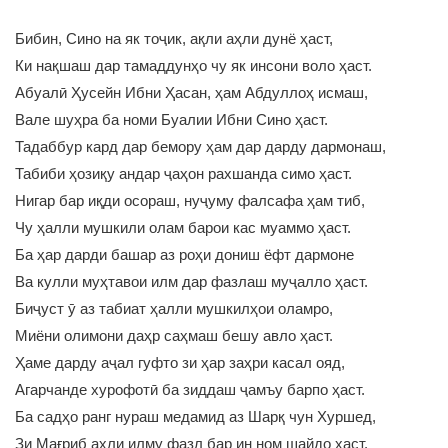
Бибин, Сино на як тоҷик, ақли аҳли дунё ҳаст,
Ки нақшаш дар тамаддунҳо чу як инсони воло ҳаст.
Абуалӣ Ҳусейн Ибни Ҳасан, ҳам Абдуллоҳ исмаш,
Вале шуҳра ба номи Буалии Ибни Сино ҳаст.
Тадаббур кард дар бемору ҳам дар дарду дармонаш,
Табиби ҳозиқу андар ҷаҳон рахшанда симо ҳаст.
Нигар бар иқди осораш, нуҷуму фалсафа ҳам тиб,
Чу ҳалли мушкили олам барои кас муаммо ҳаст.
Ба ҳар дарди башар аз роҳи дониш ёфт дармоне
Ва кулли муҳтавои илм дар фазлаш муҷалло ҳаст.
Биҷуст ӯ аз табиат ҳалли мушкилҳои оламро,
Миёни олимони даҳр саҳмаш бешу авло ҳаст.
Ҳаме дарду аҷал гуфто зи ҳар заҳри касал ояд,
Агарчанде хурофотӣ ба зиддаш ҷамъу барпо ҳаст.
Ба садҳо ранг нураш медамид аз Шарқ чун Хуршед,
Зи Мағриб аҳли илму фазл бар ин ном шайдо ҳаст.