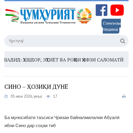
Сомонаи
пешина
ИД: ҲУШДОР, ЭҲТИЁТ ВА РОҲҲОИ ҲИФЗИ САЛОМАТӢ
16:3
СИНО – ҲОЗИҚИ ДУНЁ
05 июн 2026, Ҷумъа
17
Ба муносибати таъсиси Ҷоизаи байналмилалии Абуалӣ
ибни Сино дар соҳаи тиб