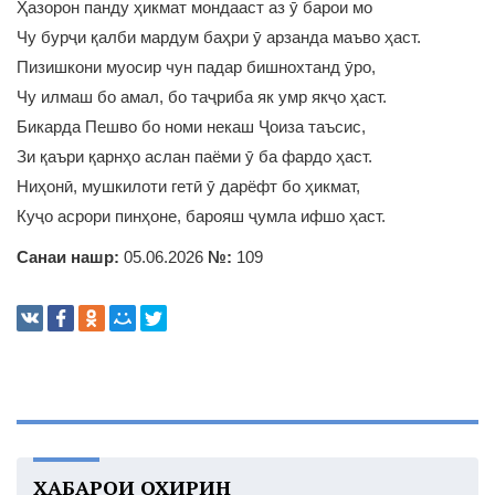
Ҳазорон панду ҳикмат мондааст аз ӯ барои мо
Чу бурҷи қалби мардум баҳри ӯ арзанда маъво ҳаст.
Пизишкони муосир чун падар бишнохтанд ӯро,
Чу илмаш бо амал, бо таҷриба як умр якҷо ҳаст.
Бикарда Пешво бо номи некаш Ҷоиза таъсис,
Зи қаъри қарнҳо аслан паёми ӯ ба фардо ҳаст.
Ниҳонӣ, мушкилоти гетӣ ӯ дарёфт бо ҳикмат,
Куҷо асрори пинҳоне, барояш ҷумла ифшо ҳаст.
Санаи нашр:
05.06.2026
№:
109
ХАБАРҲОИ ОХИРИН