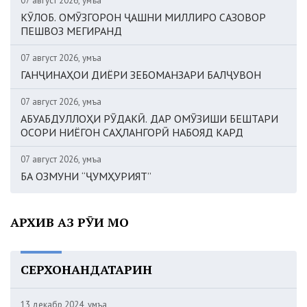
07 август 2026, Ҷумъа
КӮЛОБ. ОМӮЗГОРОН ҶАШНИ МИЛЛИРО САЗОВОР
ПЕШВОЗ МЕГИРАНД
07 август 2026, Ҷумъа
ГАНҶИНАҲОИ ДИЁРИ ЗЕБОМАНЗАРИ БАЛҶУВОН
07 август 2026, Ҷумъа
АБУАБДУЛЛОҲИ РӮДАКӢ. ДАР ОМӮЗИШИ БЕШТАРИ
ОСОРИ НИЁГОН САҲЛАНГОРӢ НАБОЯД КАРД
07 август 2026, Ҷумъа
БА ОЗМУНИ “ҶУМҲУРИЯТ”
АРХИВ АЗ РӮИ МОҲ
СЕРХОНАНДАТАРИН
13 декабр 2024, Ҷумъа