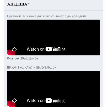
АНДЕША"
Ориёнома. Армуғоне дар шинохти тамаддуни ҷовидона
04 апрел 2026, Шанбе
ШАҲРИТУС. ҚАБУЛИ ШАҲРВАНДОН