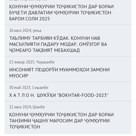
ҚОНУНИ ҶУМҲУРИИ ТОҶИКИСТОН ДАР БОРАИ
БУҶЕТИ ДАВЛАТИИ ҶУМҲУРИИ ТОҶИКИСТОН
БАРОИ СОЛИ 2025
26 июл 2024, Ҷумъа
ТАЪЛИМУ ТАРБИЯИ КӮДАК. ҚОНУНИ НАВ
МАСЪУЛИЯТИ ПАДАРУ МОДАР, ОМӮЗГОР ВА
ҶОМЕАРО ТАҚВИЯТ МЕБАХШАД
15 январ 2025, Чоршанбе
ИНСОНИЯТ ПЕШОРӮИ МУАММОҲОИ ЗАМОНИ
МУОСИР
30 май 2023, Сешанбе
Х А Т Л О Н. ШУКӮҲИ "BOKHTAR-FOOD-2023"
22 июн 2024, Шанбе
ҚОНУНИ ҶУМҲУРИИ ТОҶИКИСТОН ДАР БОРАИ
ТАНЗИМИ ҶАШНУ МАРОСИМ ДАР ҶУМҲУРИИ
ТОҶИКИСТОН