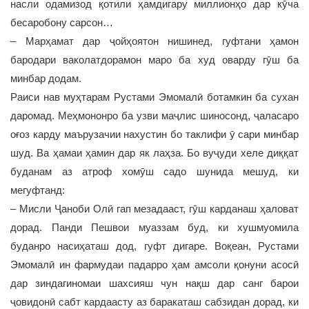
насли одамизод қотили ҳамдигару миллионҳо дар кӯча
бесаробону сарсон…
– Марҳамат дар ҷойҳоятон нишинед, гуфтани ҳамон
бародари ваколатдорамон маро ба худ оварду гӯш ба
минбар додам.
Раиси нав муҳтарам Рустами Эмомалӣ ботамкин ба сухан
даромад. Меҳмононро ба узви маҷлис шиносонд, ҷаласаро
оғоз карду маърузачии нахустин бо таклифи ӯ сари минбар
шуд. Ва ҳамаи ҳамин дар як лаҳза. Бо вуҷуди хеле диққат
буданам аз атроф хомӯш садо шунида мешуд, ки
мегуфтанд:
– Мисли Ҷаноби Олӣ гап мезадааст, гӯш карданаш ҳаловат
дорад. Панди Пешвои муаззам буд, ки хушмуомила
буданро насиҳаташ дод, гуфт дигаре. Воқеан, Рустами
Эмомалӣ ин фармудаи падарро ҳам амсоли қонуни асосӣ
дар зиндагиномаи шахсияш чун нақш дар санг барои
ҷовидонӣ сабт кардаасту аз баракаташ сабзидан дорад, ки