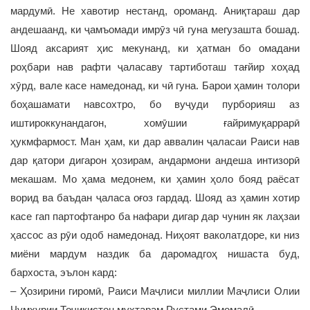
мардумӣ. Не хавотир нестанд, ороманд. Аниқтараш дар
андешаанд, ки ҷамъомади имрӯз чӣ гуна мегузашта бошад.
Шояд аксарият ҳис мекунанд, ки ҳатман бо омадани
роҳбари нав рафти ҷаласаву тартиботаш тағйир хоҳад
хӯрд, вале касе намедонад, ки чӣ гуна. Барои ҳамин толори
боҳашамати навсохтро, бо вуҷуди пурборияш аз
иштироккунандагон, хомӯшии ғайримуқаррарӣ
ҳукмфармост. Ман ҳам, ки дар аввалин ҷаласаи Раиси нав
дар қатори дигарон ҳозирам, андармони андеша интизорӣ
мекашам. Мо ҳама медонем, ки ҳамин ҳоло бояд раёсат
ворид ва баъдан ҷаласа оғоз гардад. Шояд аз ҳамин хотир
касе гап партофтанро ба нафари дигар дар чунин як лаҳзаи
ҳассос аз рӯи одоб намедонад. Ниҳоят ваколатдоре, ки низ
миёни мардум наздик ба даромадгоҳ нишаста буд,
бархоста, эълон кард:
– Ҳозирини гиромӣ, Раиси Маҷлиси миллии Маҷлиси Олии
Ҷумҳурии Тоҷикистон муҳтарам Рустами Эмомалӣ.