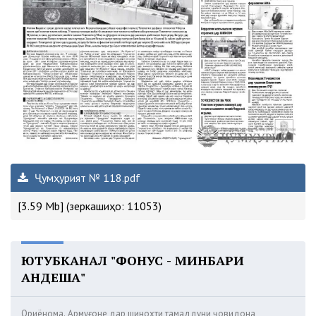
Ҷумҳурият № 118.pdf
[3.59 Mb] (зеркашиҳо: 11053)
ЮТУБКАНАЛ "ФОНУС - МИНБАРИ
АНДЕША"
Ориёнома. Армуғоне дар шинохти тамаддуни ҷовидона