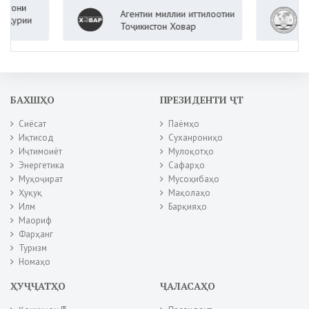
Агентии миллии иттилоотии
Вазор
и
Тоҷикистон Ховар
Ҷумҳу
БАХШҲО
ПРЕЗИДЕНТИ ҶТ
Сиёсат
Паёмҳо
Иқтисод
Суханрониҳо
Иҷтимоиёт
Мулоқотҳо
Энергетика
Сафарҳо
Муҳоҷират
Мусоҳибаҳо
Ҳуқуқ
Мақолаҳо
Илм
Барқияҳо
Маориф
Фарҳанг
Туризм
Номаҳо
ҲУҶҶАТҲО
ҶАЛАСАҲО