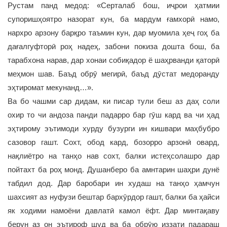
Рустам панд медод: «Серталаб бош, иҷрои ҳатмии
супоришҳоятро назорат кун, ба мардум ғамхорӣ намо,
нархро арзону барқро таъмин кун, дар муомила ҳеҷ гоҳ ба
дағалгуфторӣ роҳ надеҳ, забони покиза дошта бош, ба
тарабхона нарав, дар хонаи собиқадор ё шаҳрванди қаторӣ
меҳмон шав. Баъд обрӯ мегирӣ, баъд дӯстат медоранду
эҳтиромат мекунанд…».
Ва бо чашми сар дидам, ки писар тули беш аз даҳ соли
охир то чи андоза панди падарро бар гӯш кард ва чи ҳад
эҳтирому эътимоди хурду бузурги ин кишвари маҳбубро
сазовор гашт. Сохт, обод кард, бозорро арзонӣ овард,
нақлиётро на танҳо нав сохт, балки истеҳсолашро дар
пойтахт ба роҳ монд. Душанберо ба амнтарин шаҳри дунё
табдил дод. Дар баробари ин худаш на танҳо ҳамчун
шахсият аз нуфузи бештар бархӯрдор гашт, балки ба ҳайси
як ходими намоёни давлатӣ камол ёфт. Дар минтақаву
берун аз он эътироф шуд ва ба обрӯю иззати падараш