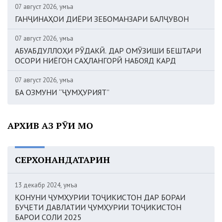
07 август 2026, Ҷумъа
ГАНҶИНАҲОИ ДИЁРИ ЗЕБОМАНЗАРИ БАЛҶУВОН
07 август 2026, Ҷумъа
АБУАБДУЛЛОҲИ РӮДАКӢ. ДАР ОМӮЗИШИ БЕШТАРИ
ОСОРИ НИЁГОН САҲЛАНГОРӢ НАБОЯД КАРД
07 август 2026, Ҷумъа
БА ОЗМУНИ “ҶУМҲУРИЯТ”
АРХИВ АЗ РӮИ МОҲ
СЕРХОНАНДАТАРИН
13 декабр 2024, Ҷумъа
ҚОНУНИ ҶУМҲУРИИ ТОҶИКИСТОН ДАР БОРАИ
БУҶЕТИ ДАВЛАТИИ ҶУМҲУРИИ ТОҶИКИСТОН
БАРОИ СОЛИ 2025