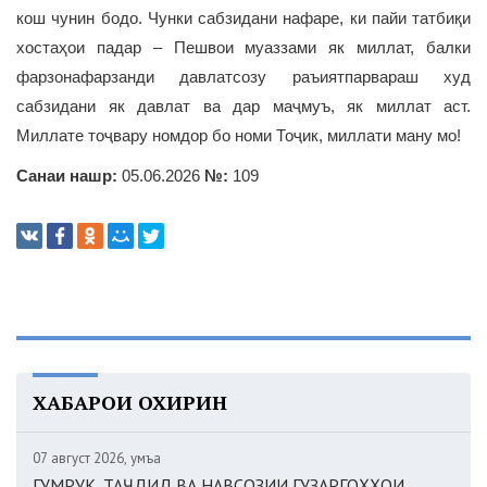
кош чунин бодо. Чунки сабзидани нафаре, ки пайи татбиқи
хостаҳои падар – Пешвои муаззами як миллат, балки
фарзонафарзанди давлатсозу раъиятпарвараш худ
сабзидани як давлат ва дар маҷмуъ, як миллат аст.
Миллате тоҷвару номдор бо номи Тоҷик, миллати ману мо!
Санаи нашр:
05.06.2026
№:
109
ХАБАРҲОИ ОХИРИН
07 август 2026, Ҷумъа
ГУМРУК. ТАҶДИД ВА НАВСОЗИИ ГУЗАРГОҲҲОИ