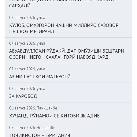
САРҲАДӢ
07 август 2026, Ҷумъа
КӮЛОБ. ОМӮЗГОРОН ҶАШНИ МИЛЛИРО САЗОВОР
ПЕШВОЗ МЕГИРАНД
07 август 2026, Ҷумъа
АБУАБДУЛЛОҲИ РӮДАКӢ. ДАР ОМӮЗИШИ БЕШТАРИ
ОСОРИ НИЁГОН САҲЛАНГОРӢ НАБОЯД КАРД
07 август 2026, Ҷумъа
АЗ НИШАСТҲОИ МАТБУОТӢ
07 август 2026, Ҷумъа
ЗАФАРОБОД
06 август 2026, Панҷшанбе
ХУҶАНД. РӮНАМОИ СЕ КИТОБИ ЯК АДИБ
05 август 2026, Чоршанбе
ТОҶИКИСТОН – БРИТАНИЯ