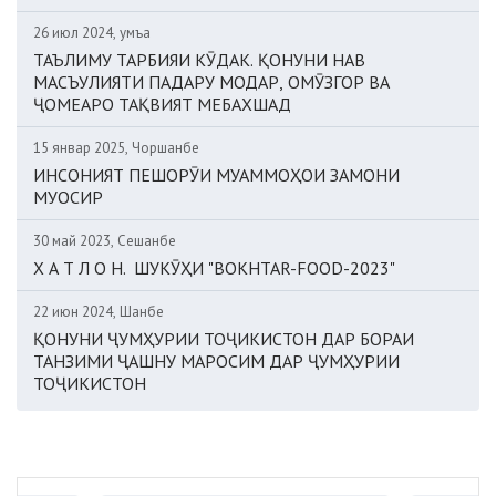
26 июл 2024, Ҷумъа
ТАЪЛИМУ ТАРБИЯИ КӮДАК. ҚОНУНИ НАВ
МАСЪУЛИЯТИ ПАДАРУ МОДАР, ОМӮЗГОР ВА
ҶОМЕАРО ТАҚВИЯТ МЕБАХШАД
15 январ 2025, Чоршанбе
ИНСОНИЯТ ПЕШОРӮИ МУАММОҲОИ ЗАМОНИ
МУОСИР
30 май 2023, Сешанбе
Х А Т Л О Н. ШУКӮҲИ "BOKHTAR-FOOD-2023"
22 июн 2024, Шанбе
ҚОНУНИ ҶУМҲУРИИ ТОҶИКИСТОН ДАР БОРАИ
ТАНЗИМИ ҶАШНУ МАРОСИМ ДАР ҶУМҲУРИИ
ТОҶИКИСТОН