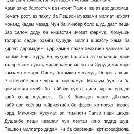
Ҳама аз ҷо бархостем ва ниҳоят Раиси нав аз дар даромад.
Қомати рост, аз паҳлу ба Пешвои муаззами миллат ниҳоят
монанд қадам мезад. Чун ба минбар боло шуд, даст пеши
бар салом доду ба нишастан иҷозат фармуд. Хомӯшии
толорро садои оҳанги Суруди миллӣ шикасту ҳама ба
қироат даромадем. Дар ҳамин лаҳза беихтиёр чашмам ба
чашми Раис хӯрд. Ба нуқтае болотар аз баландии дари
толор чашм дӯхта, мисли ҳамаи мо матни Суруди миллиро
замзама мекард. Орому ботамкин менамуд. Осори ташвиш
ё изтиробе дар чеҳрааш наменамуд. Маълум буд, ки ба
ҷамъомади имрӯз бо тайёрии пухта, дили пур ва иродаи
қавӣ ҳозир шудааст… Ба ӯ бодиққат чашм дӯхтаму
кабӯтари хаёлам ғайриихтиёр ба фазои хотираҳо парвоз
кард. Маҷлиси Ҳукумат ва таъиноти Раиси нави шаҳри
Душанбе пеши назарам чун лентаи кино падид шуд.
Пешвои миллатро дидам, ки ба фарзанди ифтихорафзояш