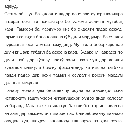
афзуд.
Серталаб шуд бо ҳидояти падар ва иҷрои супоришҳояшро
назорат сохт, ки пойтахтеро бо мақоми аслияш мутобиқ
кард. Ғамхорӣ ба мардумро низ бо ҳидояти падар афзуд,
гармии хонаҳои баландошёна гӯё дили мардумро ба ояндаи
пурсаодат боз гармтар намуданд. Мушкили бебарқиро дар
дили кишвар табдил ба афсона кард. Кӯдакону наврасон то
дили шаб дар кӯчаву паскӯчаҳои шаҳр чун дар ҳавлии
худашон машғули бозиву фароғатанд, ки низ аз татбиқи
панди падар дар роҳи таъмини осудагии воқеии мардум
далолат мекунад...
Падару модар ҳам беташвишу осуда аз айвонҳои хона
истироҳату гаштугузори ҷигаргӯшаҳои худро дида ҳаловат
мебаранд. Магар аз ин дида хушбахтии бештар мешавад ва
ин ҳам дар замоне, ки дигарон дастбагиребонанду панҷаҳо
олудаи хун, шаҳрҳо валангору кишварҳо аз ҳам рехта,