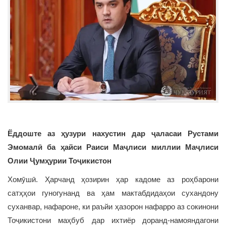
Ёддоште аз ҳузури нахустин дар ҷаласаи Рустами
Эмомалӣ ба ҳайси Раиси Маҷлиси миллии Маҷлиси
Олии Ҷумҳурии Тоҷикистон
Хомӯшӣ. Ҳарчанд ҳозирин ҳар кадоме аз роҳбарони
сатҳҳои гуногунанд ва ҳам мактабдидаҳои сухандону
суханвар, нафароне, ки раъйи ҳазорон нафарро аз сокинони
Тоҷикистони маҳбуб дар ихтиёр доранд-намояндагони