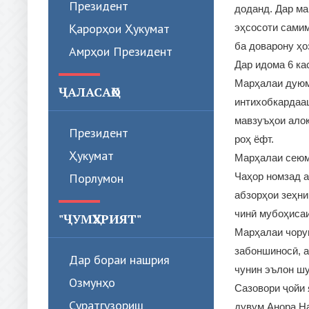
Президент
доданд. Дар ма
Қарорҳои Ҳукумат
эҳсосоти самим
ба доварону ҳ
Амрҳои Президент
Дар идома 6 ка
Марҳалаи дуюм
ҶАЛАСАҲО
интихобкардааш
мавзуъҳои алоқ
Президент
роҳ ёфт.
Ҳукумат
Марҳалаи сеюм 
Порлумон
Чаҳор номзад а
абзорҳои зеҳни
чинӣ мубоҳисаи
"ҶУМҲУРИЯТ"
Марҳалаи чорум
забоншиносӣ, а
Дар бораи нашрия
чунин эълон ш
Озмунҳо
Сазовори ҷойи 
Суратгузориш
дувум Анора Н