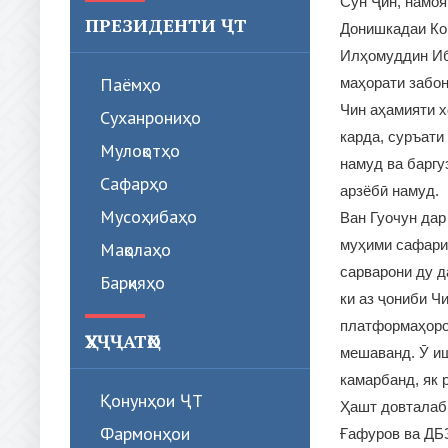
Сун Ҷин, намоя
ПРЕЗИДЕНТИ ҶТ
Донишкадаи Ко
Илҳомуддин Ибр
Паёмҳо
маҳорати забон
Чин аҳамияти х
Суханрониҳо
карда, суръати
Мулоқотҳо
намуд ва баргу
Сафарҳо
арзёбӣ намуд.
Мусоҳибаҳо
Ван Гуочун дар
муҳими сафари 
Мақолаҳо
сарварони ду д
Барқияҳо
ки аз ҷониби Ч
платформаҳоро
ҲУҶҶАТҲО
мешаванд. Ӯ иш
камарбанд, як 
Қонунҳои ҶТ
Ҳашт довталаб 
Фармонҳои
Ғафуров ва ДБ