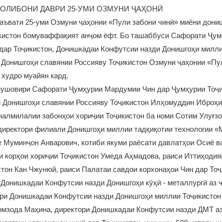
ОЛИБОНИ ДАВРИ 25-УМИ ОЗМУНИ ҶАҲОНӢ
аъвати 25-уми Озмуни ҷаҳонии «Пули забони чинӣ» миёни дони
кистон бомуваффақият анҷом ёфт. Бо ташаббуси Сафорати Ҷум
дар Тоҷикистон, Донишкадаи Конфутсии назди Донишгоҳи милли
 Донишгоҳи славянии Россияву Тоҷикистон Озмуни ҷаҳонии «Пу
 худро муайян кард.
мушовири Сафорати Ҷумҳурии Мардумии Чин дар Ҷумҳурии Тоҷи
и Донишгоҳи славянии Россияву Тоҷикистон Илҳомуддин Иброҳи
налмилалии забонҳои хориҷии Тоҷикистон ба номи Сотим Улуғз
 директори филиали Донишгоҳи миллии тадқиқотии технологии
 Муминҷон Анварович, котиби якуми раёсати давлатҳои Осиё в
 корҳои хориҷии Тоҷикистон Умеда Аҳмадова, раиси Иттиҳодия
тон Кан Чжунюй, раиси Палатаи савдои корхонаҳои Чин дар Тоҷ
 Донишкадаи Конфутсии назди Донишгоҳи кӯҳӣ - металлургӣ аз 
ори Донишкадаи Конфутсии назди Донишгоҳи миллии Тоҷикистон
омзода Маҳина, директори Донишкадаи Конфутсии назди ДМТ аз