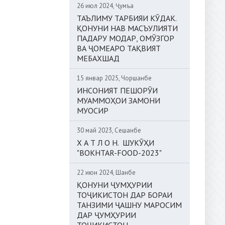
26 июл 2024, Ҷумъа
ТАЪЛИМУ ТАРБИЯИ КӮДАК.
ҚОНУНИ НАВ МАСЪУЛИЯТИ
ПАДАРУ МОДАР, ОМӮЗГОР
ВА ҶОМЕАРО ТАҚВИЯТ
МЕБАХШАД
15 январ 2025, Чоршанбе
ИНСОНИЯТ ПЕШОРӮИ
МУАММОҲОИ ЗАМОНИ
МУОСИР
30 май 2023, Сешанбе
Х А Т Л О Н. ШУКӮҲИ
"BOKHTAR-FOOD-2023"
22 июн 2024, Шанбе
ҚОНУНИ ҶУМҲУРИИ
ТОҶИКИСТОН ДАР БОРАИ
ТАНЗИМИ ҶАШНУ МАРОСИМ
ДАР ҶУМҲУРИИ
ТОҶИКИСТОН