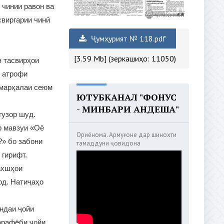
 чинии равон ва
свиргарии чинӣ
Ҷумҳурият № 118.pdf
[3.59 Mb] (зеркашиҳо: 11050)
 тасвирҳои
р атрофи
 марҳалаи сеюм
ЮТУБКАНАЛ "ФОНУС
- МИНБАРИ АНДЕША"
гузор шуд.
р мавзуи «Оё
Ориёнома. Армуғоне дар шинохти
?» бо забони
тамаддуни ҷовидона
 гирифт.
ахшҳои
од. Натиҷаҳо
ндаи ҷойи
арафёби ҷойи