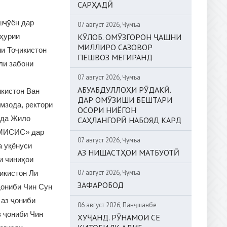
САРҲАДӢ
шҷӯён дар
07 август 2026, Ҷумъа
ҳурии
КӮЛОБ. ОМӮЗГОРОН ҶАШНИ
МИЛЛИРО САЗОВОР
и Тоҷикистон
ПЕШВОЗ МЕГИРАНД
ли забони
07 август 2026, Ҷумъа
АБУАБДУЛЛОҲИ РӮДАКӢ.
кистон Ван
ДАР ОМӮЗИШИ БЕШТАРИ
мзода, ректори
ОСОРИ НИЁГОН
ода Жило
САҲЛАНГОРӢ НАБОЯД КАРД
 «МИСИС» дар
07 август 2026, Ҷумъа
а уқёнуси
АЗ НИШАСТҲОИ МАТБУОТӢ
и чиниҳои
07 август 2026, Ҷумъа
икистон Ли
ЗАФАРОБОД
ҷониби Чин Сун
 аз ҷониби
06 август 2026, Панҷшанбе
 ҷониби Чин
ХУҶАНД. РӮНАМОИ СЕ