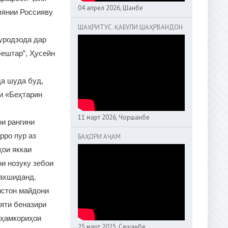
04 апрел 2026, Шанбе
вянии Россияву
ШАҲРИТУС. ҚАБУЛИ ШАҲРВАНДОН
уродзода дар
ештар”, Ҳусейн
да шуда буд,
и «Беҳтарин
11 март 2026, Чоршанбе
и рангини
рро пур аз
БАҲОРИ АҶАМ
ҳои яккаи
и нозуку зебои
бахшиданд.
истон майдони
ияти беназири
 ҳамкориҳои
25 март 2025, Сешанбе