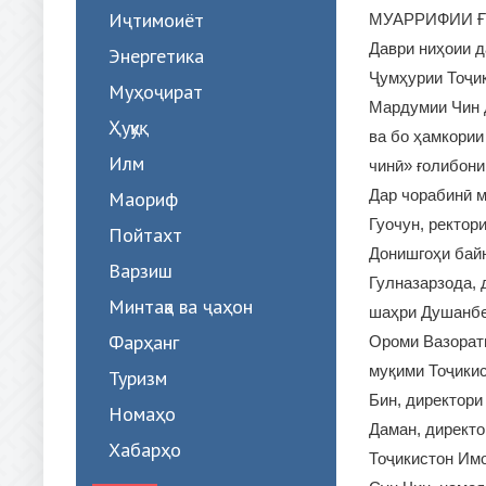
Иҷтимоиёт
МУАРРИФИИ Ғ
Даври ниҳоии д
Энергетика
Ҷумҳурии Тоҷи
Муҳоҷират
Мардумии Чин 
Ҳуқуқ
ва бо ҳамкории
Илм
чинӣ» ғолибони
Дар чорабинӣ 
Маориф
Гуочун, ректор
Пойтахт
Донишгоҳи бай
Варзиш
Гулназарзода,
Минтақа ва ҷаҳон
шаҳри Душанбе
Фарҳанг
Ороми Вазорати
муқими Тоҷикис
Туризм
Бин, директори
Номаҳо
Даман, директ
Хабарҳо
Тоҷикистон Им