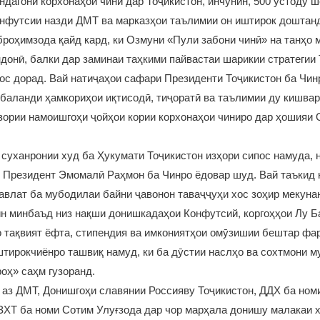
ндагони корхонаҳои чинӣ дар Тоҷикистон, инчунин, 500 устоду 
нфутсии назди ДМТ ва марказҳои таълимии он иштирок доштан
оҳимзода қайд кард, ки Озмуни «Пули забони чинӣ» на танҳо 
донӣ, балки дар заминаи таҳкими пайвастаи шарикии стратегии
ос дорад. Вай натиҷаҳои сафари Президенти Тоҷикистон ба Чи
 баланди ҳамкориҳои иқтисодӣ, тиҷоратӣ ва таълимии ду кишва
зории намоишгоҳи ҷойҳои кории корхонаҳои чиниро дар ҳошияи
 суханронии худ ба Ҳукумати Тоҷикистон изҳори сипос намуда, 
Президент Эмомалӣ Раҳмон ба Чинро ёдовар шуд. Вай таъкид к
авлат ба мубодилаи байни ҷавонон таваҷҷуҳи хос зоҳир мекуна
ин минбаъд низ нақши донишкадаҳои Конфутсий, коргоҳҳои Лу Ба
 тақвият ёфта, стипендия ва имкониятҳои омӯзишии бештар фа
тирокчиёнро ташвиқ намуд, ки ба дӯстии наслҳо ва сохтмони 
роҳ» саҳм гузоранд.
аз ДМТ, Донишгоҳи славянии Россияву Тоҷикистон, ДДХ ба ном
ЗХТ ба номи Сотим Улуғзода дар чор марҳала донишу малакаи