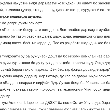
рҳалаи нахустин нақл дар мавзуи «Як ҷаҳон, як оила» бо забони
ӣ, намоиши ҳунар, стендап-шоу, қироати шеър, сурудхонӣ ва та
озирон пешниҳод шуданд.
с ба даври дуюм роҳ ёфт.
 «Пешрафти босуръат» ном дошт. Довталабон дар вақти муайян
онро ба таври равон ва дақиқ шарҳ дода, андешаҳои худро да
аманд васеъ баён мекарданд. Пас аз рақобати шадид, 4 кас ба
«Рақобати рӯ ба рӯ» унвон дошт ва бо низоми комилан нав бар
з рӯйи қуръакашӣ ба ду гурӯҳ дар рақобат тақсим шуд. Онҳо да
 сунъӣ барои таҳсили донишҷӯён бештар фоида доранд ё зарар
 ҷолиб анҷом доданд. Дар натиҷа, ду кас ба даври ниҳоӣ роҳхат
 «Ба даст овардани пирӯзӣ» буд. Ду кас бояд ба 20 савол аз б
дабиёт, санъат, таърих, ҷуғрофия ва технологияи Чин посух мед
уданд:
якум Аминҷон Шаропов аз ДБЗХТ ба номи Сотим Улуғзода, бара
аҷмуддинова аз Донишгоҳи славянии Россияву Тоҷикистон ва ш