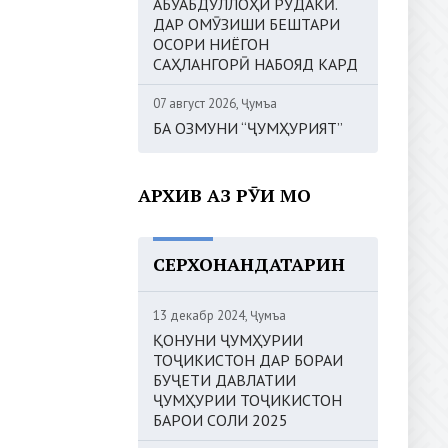
АБУАБДУЛЛОҲИ РӮДАКӢ.
ДАР ОМӮЗИШИ БЕШТАРИ
ОСОРИ НИЁГОН
САҲЛАНГОРӢ НАБОЯД КАРД
07 август 2026, Ҷумъа
БА ОЗМУНИ “ҶУМҲУРИЯТ”
АРХИВ АЗ РӮИ МОҲ
СЕРХОНАНДАТАРИН
13 декабр 2024, Ҷумъа
ҚОНУНИ ҶУМҲУРИИ
ТОҶИКИСТОН ДАР БОРАИ
БУҶЕТИ ДАВЛАТИИ
ҶУМҲУРИИ ТОҶИКИСТОН
БАРОИ СОЛИ 2025