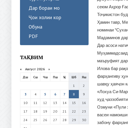
сеюм Аҳрор Ға
Дар бораи мо
Тоҷикистон буд
Ҷои холии кор
Ҳамин тавр, Ме
Обуна
номинаи “Суха
PDF
Мадаминов дар
Дар асоси нати
Муҳаммадсаид 
ТАҚВИМ
маъруфият дар 
Илова бар рақо
«
Август 2026 »
фарҳангиву ҳун
Дш
Сш
Чш
Пш
Ҷъ
Шб
Яш
шавқу ҳаяҷон к
1
2
«Лохуа Си-Марс
3
4
5
6
7
8
9
худ ҷаззобияти
10
11
12
13
14
15
16
Озмуни «Пули з
17
18
19
20
21
22
23
васеи намоиши 
24
25
26
27
28
29
30
забону фарҳанг