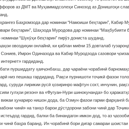
ффоров аз ДМТ ва Муҳаммадсолеҳи Синозод аз Донишгоҳи сла
анд.
ҳрангез Баҳромзода дар номинаи “Намоиши беҳтарин”, Кабир М
нвари беҳтарин”, Шаҳзода Муродова дар номинаи “Маҳбубияти б
 номинаи “Шукӯҳи беҳтарин” пирӯз дониста шуданд.
ҷаҳои овоздиҳии онлайнӣ, ки қаблан миёни 15 довталаб гузарон
Сониев, Имрон Одиназода ва Кабир Муродзода сазовори ҷоиза
интернет» гардиданд.
бати пуршиддату ҳаяҷонбахш, дар ҷараёни чорабинӣ барномаҳо
арӣ низ пешкаш гардиданд. Рақси пурнишоти тоҷикӣ фазои толо
ард, суруди лирикии русӣ ҳозиринро мафтун сохт, инчунин, рақс
ияи гулҳои резон» ва «Фугуан-Нури шинокунанда» бо ҳаракатҳо
 вижаи ҳунариро нишон дода, ба Озмун фазои гарми фарҳангӣ 
абони чинӣ» на танҳо барои дӯстдорони забони чинӣ дар Тоҷик
истеъдод гардид, балки ба бинандагон имкон дод, то аз ҷаззоб
и чинӣ баҳра баранд. Ин чорабинӣ бори дигар самараи шоистаи