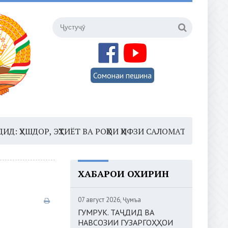
Сомонаи пешина
ОР, ЭҲТИЁТ ВА РОҲҲОИ ҲИФЗИ САЛОМАТӢ
16:35 –
ШОМ
ХАБАРҲОИ ОХИРИН
07 август 2026, Ҷумъа
ГУМРУК. ТАҶДИД ВА
НАВСОЗИИ ГУЗАРГОҲҲОИ