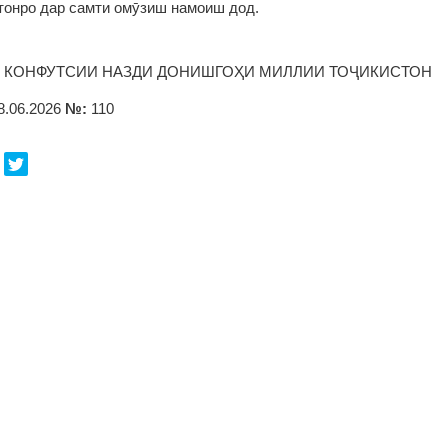
тонро дар самти омӯзиш намоиш дод.
 КОНФУТСИИ НАЗДИ ДОНИШГОҲИ МИЛЛИИ ТОҶИКИСТОН
8.06.2026
№:
110