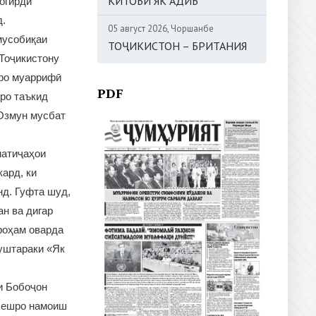
КИТОБИ ЯК АДИБ
шогирди
д.
05 август 2026, Чоршанбе
мусобиқаи
ТОҶИКИСТОН – БРИТАНИЯ
 Тоҷикистону
нро муаррифӣ
PDF
рро таъкид
 Озмун мусбат
натиҷаҳои
ард, ки
нд. Гуфта шуд,
н ва дигар
роҳам оварда
муштараки «Як
и Бобоҷон
 хешро намоиш