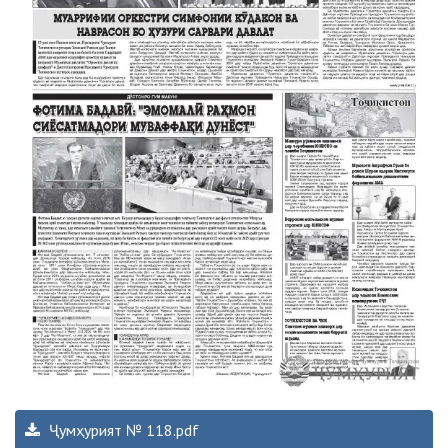
Ҷумҳурият № 118.pdf