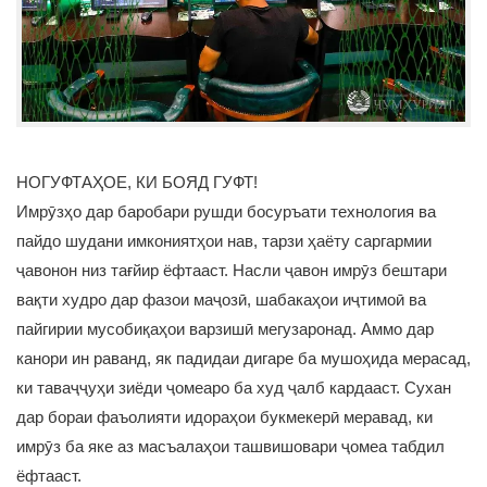
НОГУФТАҲОЕ, КИ БОЯД ГУФТ!
Имрӯзҳо дар баробари рушди босуръати технология ва
пайдо шудани имкониятҳои нав, тарзи ҳаёту саргармии
ҷавонон низ тағйир ёфтааст. Насли ҷавон имрӯз бештари
вақти худро дар фазои маҷозӣ, шабакаҳои иҷтимоӣ ва
пайгирии мусобиқаҳои варзишӣ мегузаронад. Аммо дар
канори ин раванд, як падидаи дигаре ба мушоҳида мерасад,
ки таваҷҷуҳи зиёди ҷомеаро ба худ ҷалб кардааст. Сухан
дар бораи фаъолияти идораҳои букмекерӣ меравад, ки
имрӯз ба яке аз масъалаҳои ташвишовари ҷомеа табдил
ёфтааст.