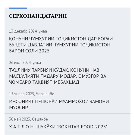
СЕРХОНАНДАТАРИН
13 декабр 2024, Ҷумъа
ҚОНУНИ ҶУМҲУРИИ ТОҶИКИСТОН ДАР БОРАИ
БУҶЕТИ ДАВЛАТИИ ҶУМҲУРИИ ТОҶИКИСТОН
БАРОИ СОЛИ 2025
26 июл 2024, Ҷумъа
ТАЪЛИМУ ТАРБИЯИ КӮДАК. ҚОНУНИ НАВ
МАСЪУЛИЯТИ ПАДАРУ МОДАР, ОМӮЗГОР ВА
ҶОМЕАРО ТАҚВИЯТ МЕБАХШАД
15 январ 2025, Чоршанбе
ИНСОНИЯТ ПЕШОРӮИ МУАММОҲОИ ЗАМОНИ
МУОСИР
30 май 2023, Сешанбе
Х А Т Л О Н. ШУКӮҲИ "BOKHTAR-FOOD-2023"