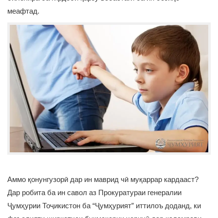
меафтад.
Аммо қонунгузорӣ дар ин маврид чӣ муқаррар кардааст?
Дар робита ба ин савол аз Прокуратураи генералии
Ҷумҳурии Тоҷикистон ба “Ҷумҳурият” иттилоъ доданд, ки