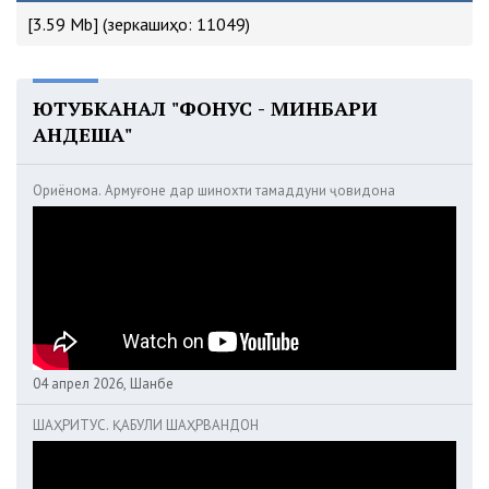
[3.59 Mb] (зеркашиҳо: 11049)
ЮТУБКАНАЛ "ФОНУС - МИНБАРИ
АНДЕША"
Ориёнома. Армуғоне дар шинохти тамаддуни ҷовидона
04 апрел 2026, Шанбе
ШАҲРИТУС. ҚАБУЛИ ШАҲРВАНДОН