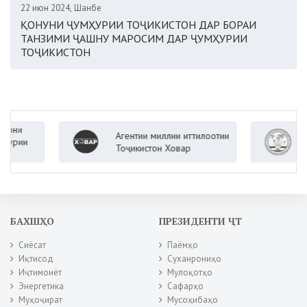
22 июн 2024, Шанбе
ҚОНУНИ ҶУМҲУРИИ ТОҶИКИСТОН ДАР БОРАИ
ТАНЗИМИ ҶАШНУ МАРОСИМ ДАР ҶУМҲУРИИ
ТОҶИКИСТОН
Агентии миллии иттилоотии
Вазорат
Тоҷикистон Ховар
Ҷумҳури
БАХШҲО
ПРЕЗИДЕНТИ ҶТ
Сиёсат
Паёмҳо
Иқтисод
Суханрониҳо
Иҷтимоиёт
Мулоқотҳо
Энергетика
Сафарҳо
Муҳоҷират
Мусоҳибаҳо