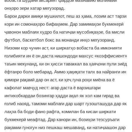
вобаста шудани аксарият фардои маънавию молиявии
онҳоро зери хатар мегузорад.
Барои дарки амиқи мушкилот, пеш аз ҳама, лозим аст тарзи
кори ин сомонаҳоро бифаҳмем. Дар замимаҳои букмекерӣ
ҷавонон маблағи худро ба натиҷаи мусобиқаҳое, ба мисли
футбол, баскетбол бокс ва монанди инҳо мегузоранд.
Низоми кор чунин аст, ки ширкатҳо вобаста ба имконияти
ғолибияти ин ё он даста нишондоди махсус «коэффисиент»
таъин мекунанд, ки он ҳисси таваккал ва ҳаяҷони пули зиёд
ёфтанро боло мебарад. Аммо ҳақиқати талх ва найранги ин
қимори рақамӣ дар он аст, ки ҳеҷ гуна роҳи миёна ва ё
кафолат мавҷуд нест: агар даста ё варзишгари
интихобкардаи бозингар ҳадди ақал як хол кам гирад ва
ғолиб наояд, тамоми маблағи дар шарт гузошташуда дар як
лаҳза ба боди фано рафта, комилан ба кисаи ширкати
букмекерӣ меафтад. Дар канори ин, бозиҳои тезсуръати
рақамии гуногун низ пешкаш мешаванд, ки натиҷаашон дар