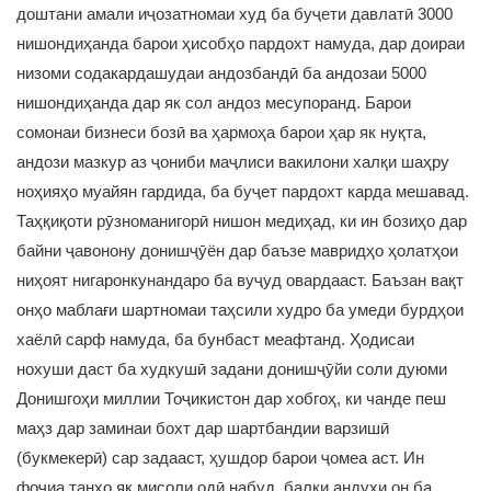
доштани амали иҷозатномаи худ ба буҷети давлатӣ 3000
нишондиҳанда барои ҳисобҳо пардохт намуда, дар доираи
низоми содакардашудаи андозбандӣ ба андозаи 5000
нишондиҳанда дар як сол андоз месупоранд. Барои
сомонаи бизнеси бозӣ ва ҳармоҳа барои ҳар як нуқта,
андози мазкур аз ҷониби маҷлиси вакилони халқи шаҳру
ноҳияҳо муайян гардида, ба буҷет пардохт карда мешавад.
Таҳқиқоти рӯзноманигорӣ нишон медиҳад, ки ин бозиҳо дар
байни ҷавонону донишҷӯён дар баъзе мавридҳо ҳолатҳои
ниҳоят нигаронкунандаро ба вуҷуд овардааст. Баъзан вақт
онҳо маблағи шартномаи таҳсили худро ба умеди бурдҳои
хаёлӣ сарф намуда, ба бунбаст меафтанд. Ҳодисаи
нохуши даст ба худкушӣ задани донишҷӯйи соли дуюми
Донишгоҳи миллии Тоҷикистон дар хобгоҳ, ки чанде пеш
маҳз дар заминаи бохт дар шартбандии варзишӣ
(букмекерӣ) сар задааст, ҳушдор барои ҷомеа аст. Ин
фоҷиа танҳо як мисоли одӣ набуд, балки андуҳи он ба