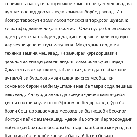
сонияҳо тавассути алгоритмҳои компютерӣ ҳал мешавад ва
пул метавонад дар як лаҳза комилан барбод равад. Ин
бозиҳо тавассути замимаҳои телефонӣ тарҳрезӣ шудаанд,
ки истифодаашон ниҳоят осон аст. Онҳо пулро ба рақамҳои
одии рӯйи экран табдил дода, ҳисси арзиши пули воқеиро
дар зеҳни ҷавонон гум мекунанд. Маҳз ҳамин содагии
техникӣ замина мешавад, ки занҷираи қарздоршавии
ҷавонон аз нигоҳи равонӣ ниҳоят маккорона сурат гирад.
Ҳама чиз аз як кунҷковӣ, таблиғоти ҷолиб дар шабакаҳои
иҷтимоӣ ва бурдҳои хурди аввалия оғоз меёбад, ки
сомонаҳо барои ҷалби муштарии нав ба таври сода пешкаш
мекунанд. Ин бурди аввал дар зеҳни ҷавони камтаҷриба
ҳисси сохтаи «пули осон ёфтан»-ро бедор карда, ӯро ба
бозии бештар ҳавасманд месозад ва ба гирдоби беохири
бохтҳои пайи ҳам мекашад. Ҷавон ба хотири баргардондани
маблағҳои бохтааш боз ҳам бештар шартбандӣ мекунад ва
билохира ба гирдоби қарзу вобастагӣ ба ин бозиҳо