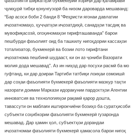
фаъолияти ширкатҳои букмекерии хориҷӣ дар қаламрави
ҷумҳурӣ тибқи қонунгузорӣ ба низом дароварда мешаванд:
“Бар асоси боби 2 банди 8 “Феҳристи ягонаи давлатии
иҷозатномаҳо, ҳуҷҷатҳои иҷозатдиҳӣ, санадҳои тасдиқ ва
мувофиқасозӣ, огоҳиномаҳои гирифташаванда” барои
пешбурди фаъолият оид ба ташкилу нигоҳдории кассаҳои
тотализатор, букмекерӣ ва бозии лото гирифтани
иҷозатнома пешбинӣ шудааст, ки он аз ҷониби Вазорати
молия дода мешавад”. Аз ин ниҳод дар посухи расмӣ ба мо
гуфтанд, ки дар доираи Тартиби татбиқи лоиҳаи озмоишӣ
дар соҳаи фаъолияти букмекерӣ фаъолияти мазкур таҳти
назорати доимии Маркази идоракунии пардохтҳои Агентии
инноватсия ва технологияҳои рақамӣ қарор дошта,
тавассути он маблағи иштирокчиёни бозиҳо ба суратҳисоби
субъекти соҳибкории фаъолияти букмекерӣ гузаронда
мешавад. Дар ҳамин ҳол, субъектҳои дорандаи
иҷозатномаи фаъолияти букмекерӣ ҳамасола барои нигоҳ