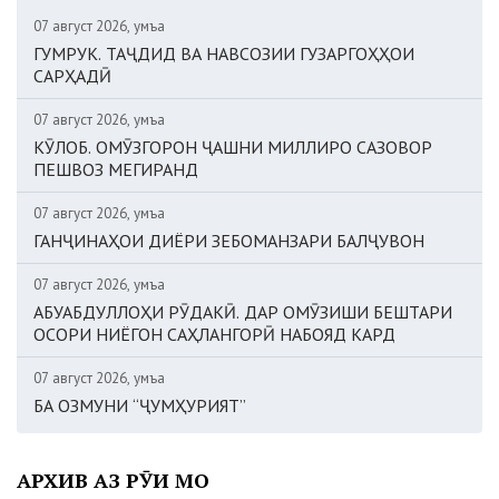
07 август 2026, Ҷумъа
ГУМРУК. ТАҶДИД ВА НАВСОЗИИ ГУЗАРГОҲҲОИ
САРҲАДӢ
07 август 2026, Ҷумъа
КӮЛОБ. ОМӮЗГОРОН ҶАШНИ МИЛЛИРО САЗОВОР
ПЕШВОЗ МЕГИРАНД
07 август 2026, Ҷумъа
ГАНҶИНАҲОИ ДИЁРИ ЗЕБОМАНЗАРИ БАЛҶУВОН
07 август 2026, Ҷумъа
АБУАБДУЛЛОҲИ РӮДАКӢ. ДАР ОМӮЗИШИ БЕШТАРИ
ОСОРИ НИЁГОН САҲЛАНГОРӢ НАБОЯД КАРД
07 август 2026, Ҷумъа
БА ОЗМУНИ “ҶУМҲУРИЯТ”
АРХИВ АЗ РӮИ МОҲ