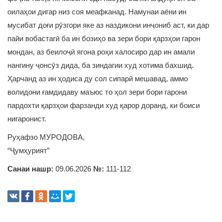
оилаҳои дигар низ соя меафканад. Намунаи аёни ин
мусибат доғи рӯзгори яке аз наздикони инҷониб аст, ки дар
пайи вобастагӣ ба ин бозиҳо ва зери бори қарзҳои гарон
мондан, аз беилоҷӣ ягона роҳи халосиро дар ин амали
нангину ҷонсӯз дида, ба зиндагии худ хотима бахшид.
Ҳарчанд аз ин ҳодиса ду сол сипарӣ мешавад, аммо
волидони ғамдидаву маъюс то ҳол зери бори гарони
пардохти қарзҳои фарзанди худ қарор доранд, ки боиси
нигаронист.
Руҳафзо МУРОДОВА,
“Ҷумҳурият”
Санаи нашр:
09.06.2026
№:
111-112