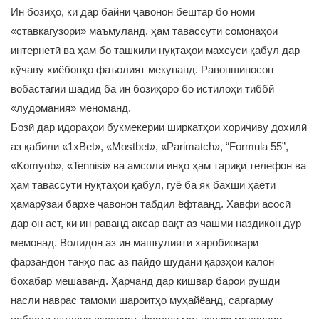
Ин бозиҳо, ки дар байни ҷавонон бештар бо номи
«ставкагузорӣ» маъмуланд, ҳам тавассути сомонаҳои
интернетӣ ва ҳам бо ташкили нуқтаҳои махсуси қабул дар
кӯчаву хиёбонҳо фаъолият мекунанд. Равоншиносон
вобастагии шадид ба ин бозиҳоро бо истилоҳи тиббӣ
«лудомания» меноманд.
Бозӣ дар идораҳои букмекерии ширкатҳои хориҷиву дохилӣ
аз қабили «1xBet», «Mostbet», «Parimatch», “Formula 55”,
«Komyob», «Tennisi» ва амсоли инҳо ҳам тариқи телефон ва
ҳам тавассути нуқтаҳои қабул, гӯё ба як бахши ҳаёти
ҳамарӯзаи бархе ҷавонон табдил ёфтаанд. Хавфи асосӣ
дар он аст, ки ин раванд аксар вақт аз чашми наздикон дур
мемонад. Волидон аз ин машғулияти харобиовари
фарзандон танҳо пас аз пайдо шудани қарзҳои калон
бохабар мешаванд. Ҳарчанд дар кишвар барои рушди
насли наврас тамоми шароитҳо муҳайёанд, саргарму