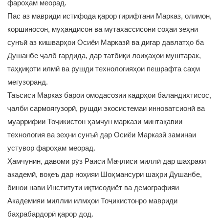
фароҳам меорад.
Пас аз мавриди истифода қарор гирифтани Марказ, олимон,
коршиносон, муҳандисон ва мутахассисони соҳаи зеҳни
сунъӣ аз кишварҳои Осиёи Марказӣ ва дигар давлатҳо ба
Душанбе ҷалб гардида, дар татбиқи лоиҳаҳои муштарак,
таҳқиқоти илмӣ ва рушди технологияҳои пешрафта саҳм
мегузоранд.
Таъсиси Марказ барои омодасозии кадрҳои баландихтисос,
ҷалби сармоягузорӣ, рушди экосистемаи инноватсионӣ ва
муаррифии Тоҷикистон ҳамчун маркази минтақавии
технология ва зеҳни сунъӣ дар Осиёи Марказӣ заминаи
устувор фароҳам меорад.
Ҳамчунин, давоми рӯз Раиси Маҷлиси миллӣ дар шаҳраки
академӣ, воқеъ дар ноҳияи Шоҳмансури шаҳри Душанбе,
бинои нави Институти иқтисодиёт ва демографияи
Академияи миллии илмҳои Тоҷикистонро мавриди
баҳрабардорӣ қарор дод.