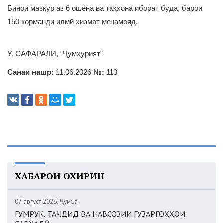
Бинои мазкур аз 6 ошёна ва таҳхона иборат буда, барои
150 корманди илмӣ хизмат менамояд.
У. САФАРАЛӢ, “Ҷумҳурият”
Санаи нашр:
11.06.2026
№:
113
ХАБАРҲОИ ОХИРИН
07 август 2026, Ҷумъа
ГУМРУК. ТАҶДИД ВА НАВСОЗИИ ГУЗАРГОҲҲОИ