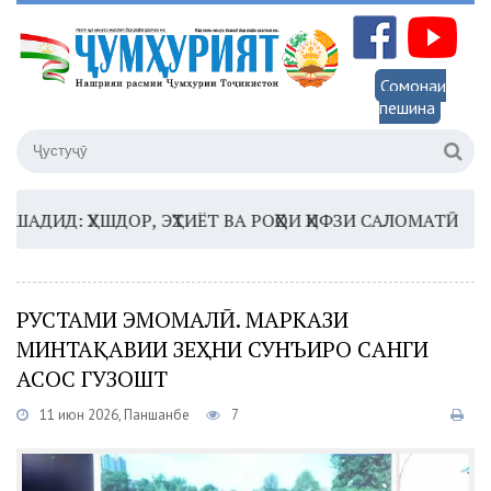
Сомонаи
пешина
Д: ҲУШДОР, ЭҲТИЁТ ВА РОҲҲОИ ҲИФЗИ САЛОМАТӢ
16:3
РУСТАМИ ЭМОМАЛӢ. МАРКАЗИ
МИНТАҚАВИИ ЗЕҲНИ СУНЪИРО САНГИ
АСОС ГУЗОШТ
11 июн 2026, Панҷшанбе
7