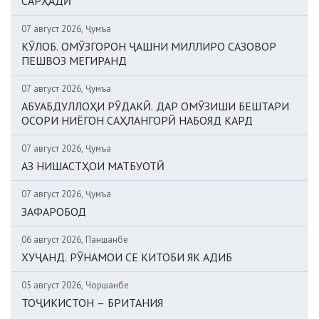
САРҲАДӢ
07 август 2026, Ҷумъа
КӮЛОБ. ОМӮЗГОРОН ҶАШНИ МИЛЛИРО САЗОВОР
ПЕШВОЗ МЕГИРАНД
07 август 2026, Ҷумъа
АБУАБДУЛЛОҲИ РӮДАКӢ. ДАР ОМӮЗИШИ БЕШТАРИ
ОСОРИ НИЁГОН САҲЛАНГОРӢ НАБОЯД КАРД
07 август 2026, Ҷумъа
АЗ НИШАСТҲОИ МАТБУОТӢ
07 август 2026, Ҷумъа
ЗАФАРОБОД
06 август 2026, Панҷшанбе
ХУҶАНД. РӮНАМОИ СЕ КИТОБИ ЯК АДИБ
05 август 2026, Чоршанбе
ТОҶИКИСТОН – БРИТАНИЯ