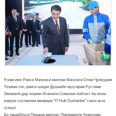
9-уми июн Раиси Маҷлиси миллии Маҷлиси Олии Ҷумҳурии
Тоҷикистон, раиси шаҳри Душанбе муҳтарам Рустами
Эмомалӣ дар ноҳияи Исмоили Сомонии пойтахт ба оғози
корҳои сохтмонии маҷмааи “IT-Hub Dushanbe” санги асос
гузошт.
Бо ташаббуси Пешвои миллат, Президенти Ҷумҳурии