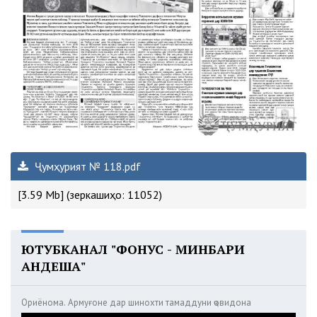
Ҷумҳурият № 118.pdf
[3.59 Mb] (зеркашиҳо: 11052)
ЮТУБКАНАЛ "ФОНУС - МИНБАРИ
АНДЕША"
Ориёнома. Армуғоне дар шинохти тамаддуни ҷовидона