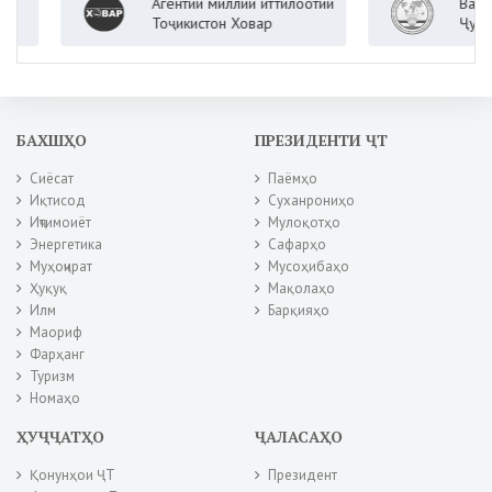
Агентии миллии иттилоотии
Вазорати к
Тоҷикистон Ховар
Ҷумҳурии 
БАХШҲО
ПРЕЗИДЕНТИ ҶТ
Сиёсат
Паёмҳо
Иқтисод
Суханрониҳо
Иҷтимоиёт
Мулоқотҳо
Энергетика
Сафарҳо
Муҳоҷират
Мусоҳибаҳо
Ҳуқуқ
Мақолаҳо
Илм
Барқияҳо
Маориф
Фарҳанг
Туризм
Номаҳо
ҲУҶҶАТҲО
ҶАЛАСАҲО
Қонунҳои ҶТ
Президент