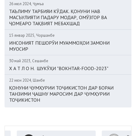
26 июл 2024, Ҷумъа
ТАЪЛИМУ ТАРБИЯИ КӮДАК. ҚОНУНИ НАВ
МАСЪУЛИЯТИ ПАДАРУ МОДАР, ОМӮЗГОР ВА
ҶОМЕАРО ТАҚВИЯТ МЕБАХШАД
15 январ 2025, Чоршанбе
ИНСОНИЯТ ПЕШОРӮИ МУАММОҲОИ ЗАМОНИ
МУОСИР
30 май 2023, Сешанбе
Х А Т Л О Н. ШУКӮҲИ "BOKHTAR-FOOD-2023"
22 июн 2024, Шанбе
ҚОНУНИ ҶУМҲУРИИ ТОҶИКИСТОН ДАР БОРАИ
ТАНЗИМИ ҶАШНУ МАРОСИМ ДАР ҶУМҲУРИИ
ТОҶИКИСТОН