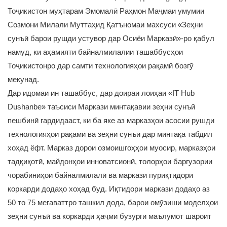
Тоҷикистон муҳтарам Эмомалӣ Раҳмон Маҷмаи умумии
Созмони Милали Муттаҳид Қатъномаи махсуси «Зеҳни
сунъӣ барои рушди устувор дар Осиёи Марказӣ»-ро қабул
намуд, ки аҳамияти байналмилалии ташаббусҳои
Тоҷикистонро дар самти технологияҳои рақамӣ бозгӯ
мекунад.
Дар идомаи ин ташаббус, дар доираи лоиҳаи «IT Hub
Dushanbe» таъсиси Маркази минтақавии зеҳни сунъӣ
пешбинӣ гардидааст, ки ба яке аз марказҳои асосии рушди
технологияҳои рақамӣ ва зеҳни сунъӣ дар минтақа табдил
хоҳад ёфт. Марказ дорои озмоишгоҳҳои муосир, марказҳои
тадқиқотӣ, майдонҳои инноватсионӣ, толорҳои баргузории
чорабиниҳои байналмилалӣ ва маркази пуриқтидори
коркарди додаҳо хоҳад буд. Иқтидори маркази додаҳо аз
50 то 75 мегаваттро ташкил дода, барои омӯзиши моделҳои
зеҳни сунъӣ ва коркарди ҳаҷми бузурги маълумот шароит