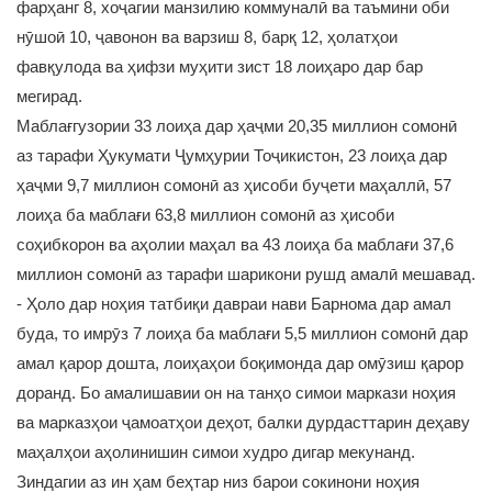
фарҳанг 8, хоҷагии манзилию коммуналӣ ва таъмини оби
нӯшоӣ 10, ҷавонон ва варзиш 8, барқ 12, ҳолатҳои
фавқулода ва ҳифзи муҳити зист 18 лоиҳаро дар бар
мегирад.
Маблағгузории 33 лоиҳа дар ҳаҷми 20,35 миллион сомонӣ
аз тарафи Ҳукумати Ҷумҳурии Тоҷикистон, 23 лоиҳа дар
ҳаҷми 9,7 миллион сомонӣ аз ҳисоби буҷети маҳаллӣ, 57
лоиҳа ба маблағи 63,8 миллион сомонӣ аз ҳисоби
соҳибкорон ва аҳолии маҳал ва 43 лоиҳа ба маблағи 37,6
миллион сомонӣ аз тарафи шарикони рушд амалӣ мешавад.
- Ҳоло дар ноҳия татбиқи давраи нави Барнома дар амал
буда, то имрӯз 7 лоиҳа ба маблағи 5,5 миллион сомонӣ дар
амал қарор дошта, лоиҳаҳои боқимонда дар омӯзиш қарор
доранд. Бо амалишавии он на танҳо симои маркази ноҳия
ва марказҳои ҷамоатҳои деҳот, балки дурдасттарин деҳаву
маҳалҳои аҳолинишин симои худро дигар мекунанд.
Зиндагии аз ин ҳам беҳтар низ барои сокинони ноҳия