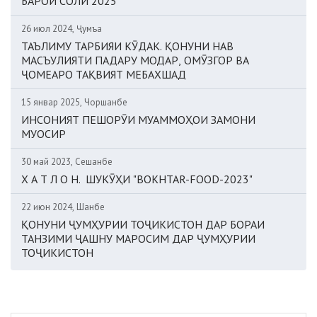
БАРОИ СОЛИ 2025
26 июл 2024, Ҷумъа
ТАЪЛИМУ ТАРБИЯИ КӮДАК. ҚОНУНИ НАВ
МАСЪУЛИЯТИ ПАДАРУ МОДАР, ОМӮЗГОР ВА
ҶОМЕАРО ТАҚВИЯТ МЕБАХШАД
15 январ 2025, Чоршанбе
ИНСОНИЯТ ПЕШОРӮИ МУАММОҲОИ ЗАМОНИ
МУОСИР
30 май 2023, Сешанбе
Х А Т Л О Н. ШУКӮҲИ "BOKHTAR-FOOD-2023"
22 июн 2024, Шанбе
ҚОНУНИ ҶУМҲУРИИ ТОҶИКИСТОН ДАР БОРАИ
ТАНЗИМИ ҶАШНУ МАРОСИМ ДАР ҶУМҲУРИИ
ТОҶИКИСТОН