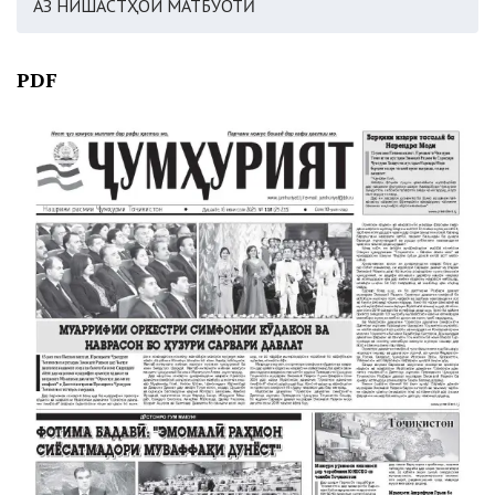
АЗ НИШАСТҲОИ МАТБУОТӢ
PDF