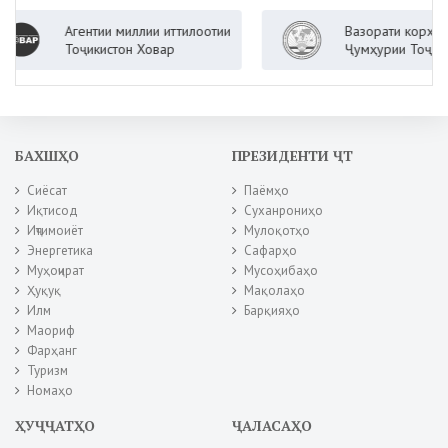
Агентии миллии иттилоотии
Вазорати корҳои хори
Тоҷикистон Ховар
Ҷумҳурии Тоҷикистон
БАХШҲО
ПРЕЗИДЕНТИ ҶТ
Сиёсат
Паёмҳо
Иқтисод
Суханрониҳо
Иҷтимоиёт
Мулоқотҳо
Энергетика
Сафарҳо
Муҳоҷират
Мусоҳибаҳо
Ҳуқуқ
Мақолаҳо
Илм
Барқияҳо
Маориф
Фарҳанг
Туризм
Номаҳо
ҲУҶҶАТҲО
ҶАЛАСАҲО