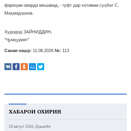
фароҳам оварда мешавад, - гуфт дар хотимаи суҳбат С.
Маҳмадҷонов.
Худодод ЗАЙНИДДИН,
“Ҷумҳурият”
Санаи нашр:
11.06.2026
№:
113
ХАБАРҲОИ ОХИРИН
10 август 2026, Душанбе