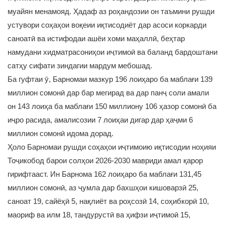
муайян менамояд. Ҳадаф аз роҳандозии он таъмини рушди
устувори соҳаҳои воқеии иқтисодиёт дар асоси коркарди
саноатӣ ва истифодаи ашёи хоми маҳаллӣ, беҳтар
намудани хидматрасониҳои иҷтимоӣ ва баланд бардоштани
сатҳу сифати зиндагии мардум мебошад.
Ба гуфтаи ӯ, Барномаи мазкур 196 лоиҳаро ба маблағи 139
миллион сомонӣ дар бар мегирад ва дар панҷ соли амали
он 143 лоиҳа ба маблағи 150 миллиону 106 ҳазор сомонӣ ба
иҷро расида, амалисозии 7 лоиҳаи дигар дар ҳаҷми 6
миллион сомонӣ идома дорад.
Ҳоло Барномаи рушди соҳаҳои иҷтимоию иқтисодии ноҳияи
Тоҷикобод барои солҳои 2026-2030 мавриди амал қарор
гирифтааст. Ин Барнома 162 лоиҳаро ба маблағи 131,45
миллион сомонӣ, аз ҷумла дар бахшҳои кишоварзӣ 25,
саноат 19, сайёҳӣ 5, нақлиёт ва роҳсозӣ 14, соҳибкорӣ 10,
маориф ва илм 18, тандурустӣ ва ҳифзи иҷтимоӣ 15,