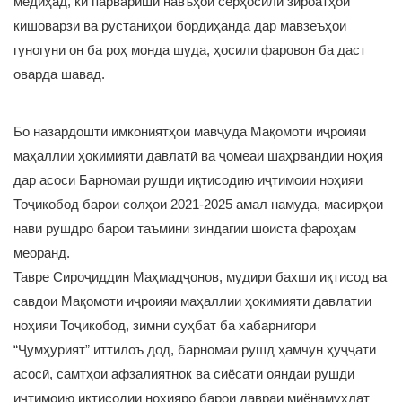
медиҳад, ки парвариши навъҳои серҳосили зироатҳои
кишоварзӣ ва рустаниҳои бордиҳанда дар мавзеъҳои
гуногуни он ба роҳ монда шуда, ҳосили фаровон ба даст
оварда шавад.
Бо назардошти имкониятҳои мавҷуда Мақомоти иҷроияи
маҳаллии ҳокимияти давлатӣ ва ҷомеаи шаҳрвандии ноҳия
дар асоси Барномаи рушди иқтисодию иҷтимоии ноҳияи
Тоҷикобод барои солҳои 2021-2025 амал намуда, масирҳои
нави рушдро барои таъмини зиндагии шоиста фароҳам
меоранд.
Тавре Сироҷиддин Маҳмадҷонов, мудири бахши иқтисод ва
савдои Мақомоти иҷроияи маҳаллии ҳокимияти давлатии
ноҳияи Тоҷикобод, зимни суҳбат ба хабарнигори
“Ҷумҳурият” иттилоъ дод, барномаи рушд ҳамчун ҳуҷҷати
асосӣ, самтҳои афзалиятнок ва сиёсати ояндаи рушди
иҷтимоию иқтисодии ноҳияро барои давраи миёнамуҳлат