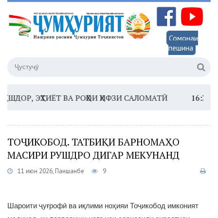
Сомонаи
пешина
Р, ЭҲТИЁТ ВА РОҲҲОИ ҲИФЗИ САЛОМАТӢ
16:35 –
ШОМ
ТОҶИКОБОД. ТАТБИҚИ БАРНОМАҲО
МАСИРИ РУШДРО ДИГАР МЕКУНАНД
11 июн 2026, Панҷшанбе
9
Шароити ҷуғрофӣ ва иқлими ноҳияи Тоҷикобод имконият