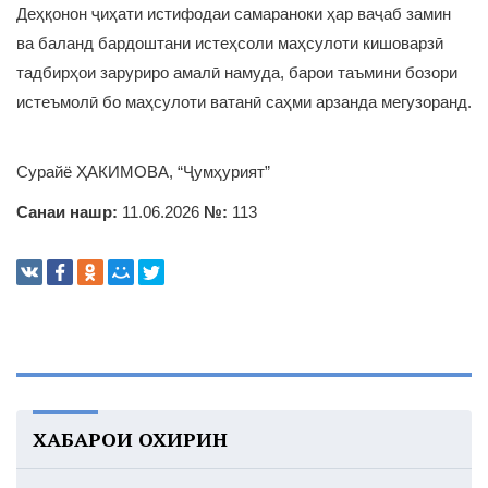
Деҳқонон ҷиҳати истифодаи самараноки ҳар ваҷаб замин
ва баланд бардоштани истеҳсоли маҳсулоти кишоварзӣ
тадбирҳои заруриро амалӣ намуда, барои таъмини бозори
истеъмолӣ бо маҳсулоти ватанӣ саҳми арзанда мегузоранд.
Сурайё ҲАКИМОВА, “Ҷумҳурият”
Санаи нашр:
11.06.2026
№:
113
ХАБАРҲОИ ОХИРИН