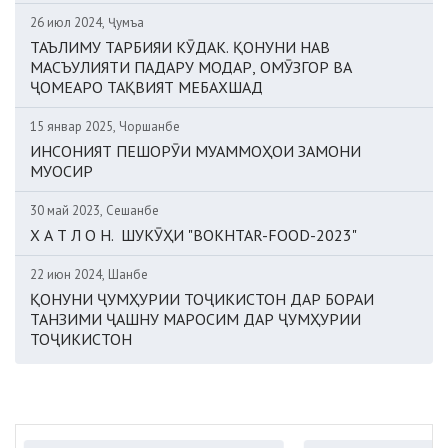
26 июл 2024, Ҷумъа
ТАЪЛИМУ ТАРБИЯИ КӮДАК. ҚОНУНИ НАВ
МАСЪУЛИЯТИ ПАДАРУ МОДАР, ОМӮЗГОР ВА
ҶОМЕАРО ТАҚВИЯТ МЕБАХШАД
15 январ 2025, Чоршанбе
ИНСОНИЯТ ПЕШОРӮИ МУАММОҲОИ ЗАМОНИ
МУОСИР
30 май 2023, Сешанбе
Х А Т Л О Н. ШУКӮҲИ "BOKHTAR-FOOD-2023"
22 июн 2024, Шанбе
ҚОНУНИ ҶУМҲУРИИ ТОҶИКИСТОН ДАР БОРАИ
ТАНЗИМИ ҶАШНУ МАРОСИМ ДАР ҶУМҲУРИИ
ТОҶИКИСТОН