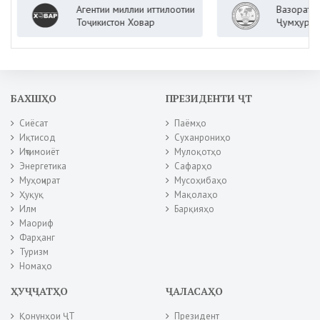
Агентии миллии иттилоотии
Вазорати корҳ
Тоҷикистон Ховар
Ҷумҳурии Тоҷи
БАХШҲО
ПРЕЗИДЕНТИ ҶТ
Сиёсат
Паёмҳо
Иқтисод
Суханрониҳо
Иҷтимоиёт
Мулоқотҳо
Энергетика
Сафарҳо
Муҳоҷират
Мусоҳибаҳо
Ҳуқуқ
Мақолаҳо
Илм
Барқияҳо
Маориф
Фарҳанг
Туризм
Номаҳо
ҲУҶҶАТҲО
ҶАЛАСАҲО
Қонунҳои ҶТ
Президент