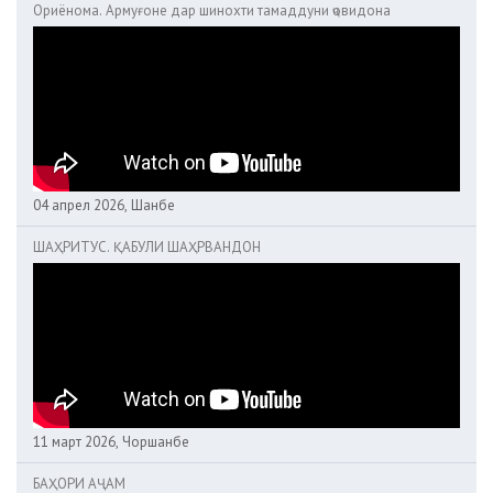
Ориёнома. Армуғоне дар шинохти тамаддуни ҷовидона
04 апрел 2026, Шанбе
ШАҲРИТУС. ҚАБУЛИ ШАҲРВАНДОН
11 март 2026, Чоршанбе
БАҲОРИ АҶАМ