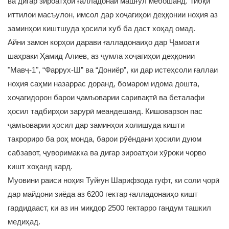
ва дигар зироатҳои ғалладонаӣ машғул мебошанд. Тибқи
иттилои масъулон, имсол дар хоҷагиҳои деҳқонии ноҳия аз
заминҳои киштшуда ҳосили хуб ба даст хоҳад омад.
Айни замон корҳои дарави ғалладонаиҳо дар Ҷамоати
шаҳраки Ҳамид Алиев, аз ҷумла хоҷагиҳои деҳқонии
"Мавҷ-1", “Фаррух-Ш” ва “Дониёр”, ки дар истеҳсоли ғаллаи
ноҳия саҳми назаррас доранд, бомаром идома дошта,
хоҷагидорон барои ҷамъоварии саривақтӣ ва беталафи
ҳосил тадбирҳои зарурӣ меандешанд. Кишоварзон пас
ҷамъоварии ҳосил дар заминҳои холишуда кишти
такрориро ба роҳ монда, барои рӯёндани ҳосили дуюм
сабзавот, ҷуворимакка ва дигар зироатҳои хӯроки чорво
кишт хоҳанд кард.
Муовини раиси ноҳия Туйғун Шарифзода гуфт, ки соли ҷорӣ
дар майдони зиёда аз 6200 гектар ғалладонаиҳо кишт
гардидааст, ки аз ин миқдор 2500 гектарро гандум ташкил
медиҳад.