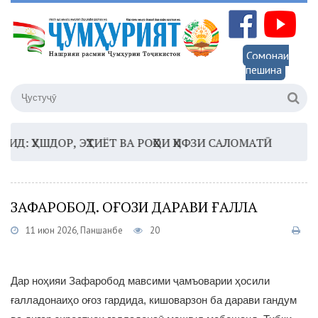
Сомонаи
пешина
 ҲУШДОР, ЭҲТИЁТ ВА РОҲҲОИ ҲИФЗИ САЛОМАТӢ
16:35 
ЗАФАРОБОД. ОҒОЗИ ДАРАВИ ҒАЛЛА
11 июн 2026, Панҷшанбе
20
Дар ноҳияи Зафаробод мавсими ҷамъоварии ҳосили
ғалладонаиҳо оғоз гардида, кишоварзон ба дарави гандум