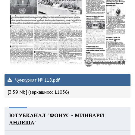
Ҷумҳурият № 118.pdf
[3.59 Mb] (зеркашиҳо: 11036)
ЮТУБКАНАЛ "ФОНУС - МИНБАРИ
АНДЕША"