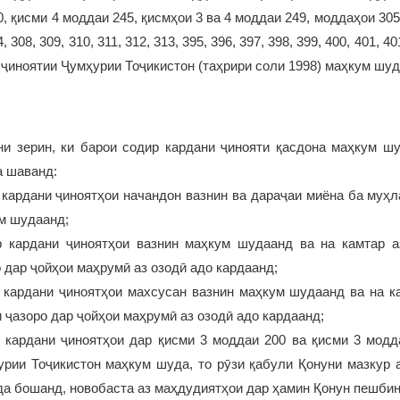
, қисми 4 моддаи 245, қисмҳои 3 ва 4 моддаи 249, моддаҳои 305,
, 308, 309, 310, 311, 312, 313, 395, 396, 397, 398, 399, 400, 401, 40
 ҷиноятии Ҷумҳурии Тоҷикистон (таҳрири соли 1998) маҳкум шуд
и зерин, ки барои содир кардани ҷинояти қасдона маҳкум шу
а шаванд:
 кардани ҷиноятҳои начандон вазнин ва дараҷаи миёна ба муҳл
м шудаанд;
р кардани ҷиноятҳои вазнин маҳкум шудаанд ва на камтар а
 дар ҷойҳои маҳрумӣ аз озодӣ адо кардаанд;
р кардани ҷиноятҳои махсусан вазнин маҳкум шудаанд ва на ка
 ҷазоро дар ҷойҳои маҳрумӣ аз озодӣ адо кардаанд;
р кардани ҷиноятҳои дар қисми 3 моддаи 200 ва қисми 3 модд
урии Тоҷикистон маҳкум шуда, то рӯзи қабули Қонуни мазкур а
да бошанд, новобаста аз маҳдудиятҳои дар ҳамин Қонун пешби