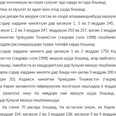
 дар колонияҳои ислоҳии сукунат адо карда истода бошанд;
 пеш аз муҳлат аз адои ҷазо озод шуда бошанд;
оҳои дигари ба маҳрум сохтан аз озодӣ алоқаманднабуда маҳку
 содир кардани ҷиноятҳои дар қисмҳои 1, 2 ва 3 моддаи 245, 
смҳои 1, 2 ва 3 моддаи 247, моддаҳои 253 ва 257, қисми 2 модда
иноятии Ҷумҳурии Тоҷикистон (таҳрири соли 1998) пешбини
моддии расонидашударо пурра талофӣ карда бошанд;
 содир кардани ҷинояти дар қисмҳои 1 ва 2 моддаи 1792 Ко
истон (таҳрири соли 1998) маҳкум шуда бошанд, агар маблағгуз
бошад, новобаста аз маҳдудиятҳои дар Қонуни мазкур пешбини
барои содир кардани ҷинояти дар банди «в» қисми 3 моддаи 200 в
аи 201 Кодекси ҷиноятии Ҷумҳурии Тоҷикистон (таҳри
а барои муомилоти ғайриқонунии воситаҳои нашъадор ё модда
 (аналоги) онҳо ба миқдори кам маҳкум шуда бошанд,
дар Қонуни мазкур пешбинишуда;
и ба синни 70 расида бошанд, ба истиснои онҳое, ки барои
моддаи 104, қисмҳои 2 ва 3 моддаи 138, қисмҳои 3 ва 4 моддаи