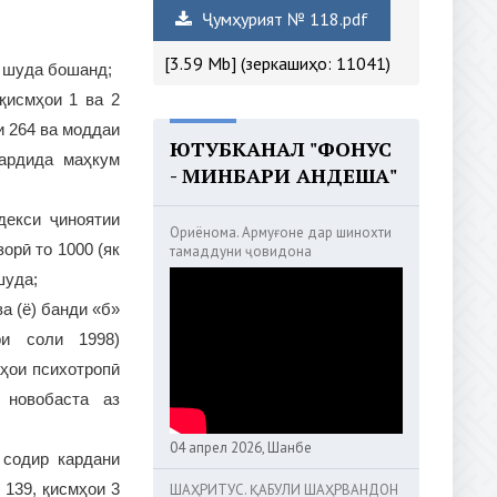
Ҷумҳурият № 118.pdf
[3.59 Mb] (зеркашиҳо: 11041)
м шуда бошанд;
қисмҳои 1 ва 2
и 264 ва моддаи
ЮТУБКАНАЛ "ФОНУС
гардида маҳкум
- МИНБАРИ АНДЕША"
декси ҷиноятии
Ориёнома. Армуғоне дар шинохти
орӣ то 1000 (як
тамаддуни ҷовидона
шуда;
а (ё) банди «б»
ри соли 1998)
ҳои психотропӣ
 новобаста аз
04 апрел 2026, Шанбе
 содир кардани
 139, қисмҳои 3
ШАҲРИТУС. ҚАБУЛИ ШАҲРВАНДОН