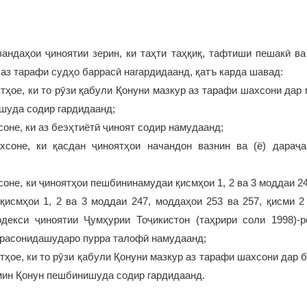
андаҳои ҷиноятии зерин, ки таҳти таҳқиқ, тафтиши пешакӣ ва
 аз тарафи судҳо баррасӣ нагардидаанд, қатъ карда шавад:
ятҳое, ки то рӯзи қабули Қонуни мазкур аз тарафи шахсони дар
шуда содир гардидаанд;
соне, ки аз беэҳтиётӣ ҷиноят содир намудаанд;
хсоне, ки қасдан ҷиноятҳои начандон вазнин ва (ё) дараҷ
соне, ки ҷиноятҳои пешбининамудаи қисмҳои 1, 2 ва 3 моддаи 24
 қисмҳои 1, 2 ва 3 моддаи 247, моддаҳои 253 ва 257, қисми 2
декси ҷиноятии Ҷумҳурии Тоҷикистон (таҳрири соли 1998)-р
 расонидашударо пурра талофӣ намудаанд;
ятҳое, ки то рӯзи қабули Қонуни мазкур аз тарафи шахсони дар ба
мин Қонун пешбинишуда содир гардидаанд.