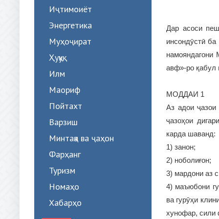
Иҷтимоиёт
Энергетика
Дар асоси пеш
Муҳоҷират
инсондӯстӣ ба
намояндагони 
Ҳуқуқ
авф»-ро қабул
Илм
Маориф
МОДДАИ 1
Пойтахт
Аз адои ҷазои
Варзиш
ҷазоҳои дигар
карда шаванд:
Минтақа ва ҷаҳон
1) занон;
Фарҳанг
2) ноболиғон;
Туризм
3) мардони аз с
Номаҳо
4) маъюбони гу
ва гурӯҳи кли
Хабарҳо
хунофар, сили 