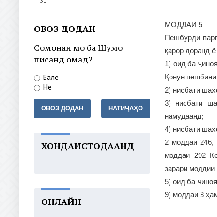
31
МОДДАИ 5
ОВОЗ ДОДАН
Пешбурди парв
Сомонаи мо ба Шумо
қарор доранд ё
писанд омад?
1) оид ба ҷино
Бале
Қонун пешбини
Не
2) нисбати шах
3) нисбати ша
ОВОЗ ДОДАН
НАТИҶАҲО
намудаанд;
4) нисбати шах
2 моддаи 246,
ХОНДАИСТОДААНД
моддаи 292 Ко
зарари моддии
5) оид ба ҷино
9) моддаи 3 ҳа
ОНЛАЙН