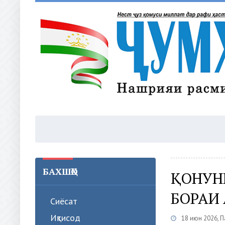
БАХШҲО
ҚОНУН
БОРАИ
Сиёсат
Иқтисод
18 июн 2026, 