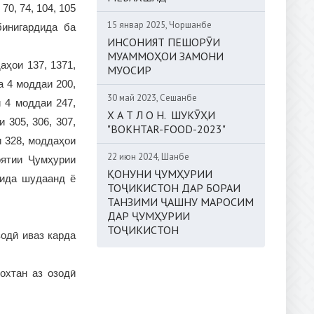
70, 74, 104, 105
15 январ 2025, Чоршанбе
бинигардида ба
ИНСОНИЯТ ПЕШОРӮИ
МУАММОҲОИ ЗАМОНИ
аҳои 137, 1371,
МУОСИР
ва 4 моддаи 200,
30 май 2023, Сешанбе
 4 моддаи 247,
Х А Т Л О Н. ШУКӮҲИ
 305, 306, 307,
"BOKHTAR-FOOD-2023"
и 328, моддаҳои
22 июн 2024, Шанбе
ноятии Ҷумҳурии
ҚОНУНИ ҶУМҲУРИИ
шида шудаанд ё
ТОҶИКИСТОН ДАР БОРАИ
ТАНЗИМИ ҶАШНУ МАРОСИМ
ДАР ҶУМҲУРИИ
ТОҶИКИСТОН
зодӣ иваз карда
охтан аз озодӣ