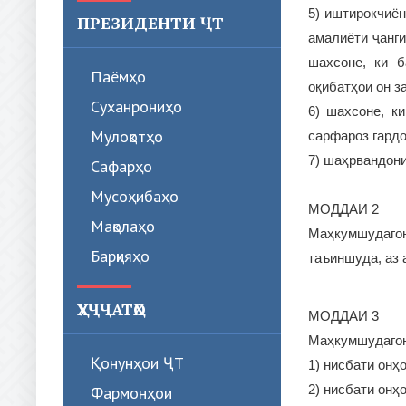
5) иштирокчиё
ПРЕЗИДЕНТИ ҶТ
амалиёти ҷангӣ
шахсоне, ки б
Паёмҳо
оқибатҳои он з
Суханрониҳо
6) шахсоне, к
Мулоқотҳо
сарфароз гард
7) шаҳрвандони
Сафарҳо
Мусоҳибаҳо
МОДДАИ 2
Мақолаҳо
Маҳкумшудагон
Барқияҳо
таъиншуда, аз 
ҲУҶҶАТҲО
МОДДАИ 3
Маҳкумшудагони
Қонунҳои ҶТ
1) нисбати онҳ
2) нисбати онҳ
Фармонҳои