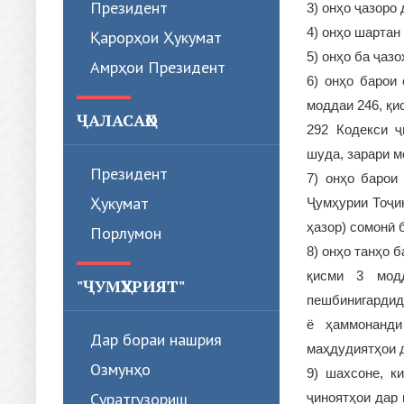
Президент
3) онҳо ҷазоро
4) онҳо шартан
Қарорҳои Ҳукумат
5) онҳо ба ҷаз
Амрҳои Президент
6) онҳо барои
моддаи 246, қи
ҶАЛАСАҲО
292 Кодекси ҷ
шуда, зарари 
Президент
7) онҳо барои
Ҳукумат
Ҷумҳурии Тоҷик
ҳазор) сомонӣ 
Порлумон
8) онҳо танҳо 
қисми 3 модд
"ҶУМҲУРИЯТ"
пешбинигардид
ё ҳаммонанди
Дар бораи нашрия
маҳдудиятҳои 
Озмунҳо
9) шахсоне, к
Суратгузориш
ҷиноятҳои дар 