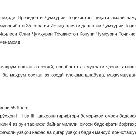
ниҳоди Президенти Ҷумҳурии Тоҷикистон, ҷиҳати амалӣ нам
 муносибати 35-солагии Истиқлолияти давлатии Ҷумҳурии Тоҷи
Маҷлиси Олии Ҷумҳурии Тоҷикистон Қонуни Ҷумҳурии Тоҷикис
 менамояд.
 маҳрум сохтан аз озодӣ, новобаста аз муҳлати ҷазои таъинш
и ба маҳрум сохтан аз озодӣ алоқаманднабуда, маҳкумшудаг
инни 55 боло;
рӯҳҳои I, II ва III, шахсони гирифтори бемориҳои омоси бадси
никии 4 аз рӯи таснифи байналмилалӣ, омоси бадсифати бофтаҳ
фаъоли узвҳои нафас ва дигар узвҳои бадан мансуб донисташу