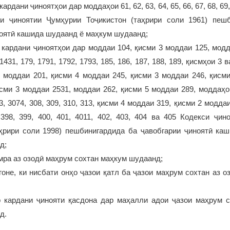
кардани ҷиноятҳои дар моддаҳои 61, 62, 63, 64, 65, 66, 67, 68, 69, 
и ҷиноятии Ҷумҳурии Тоҷикистон (таҳрири соли 1961) пеш
ноятӣ кашида шудаанд ё маҳкум шудаанд;
 кардани ҷиноятҳои дар моддаи 104, қисми 3 моддаи 125, модд
 1431, 179, 1791, 1792, 1793, 185, 186, 187, 188, 189, қисмҳои 3 
4 моддаи 201, қисми 4 моддаи 245, қисми 3 моддаи 246, қисми
сми 3 моддаи 2531, моддаи 262, қисми 5 моддаи 289, моддаҳои
73, 3074, 308, 309, 310, 313, қисми 4 моддаи 319, қисми 2 модда
 398, 399, 400, 401, 4011, 402, 403, 404 ва 405 Кодекси ҷи
аҳрири соли 1998) пешбинигардида ба ҷавобгарии ҷиноятӣ ка
д;
умра аз озодӣ маҳрум сохтан маҳкум шудаанд;
оне, ки нисбати онҳо ҷазои қатл ба ҷазои маҳрум сохтан аз о
р кардани ҷинояти қасдона дар маҳалли адои ҷазои маҳрум с
д.