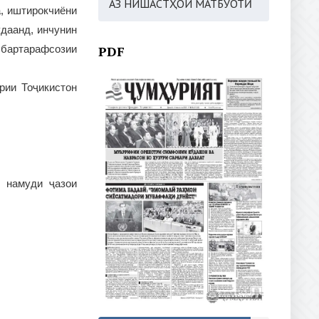
АЗ НИШАСТҲОИ МАТБУОТӢ
, иштирокчиёни
удаанд, инчунин
 бартарафсозии
PDF
рии Тоҷикистон
з намуди ҷазои