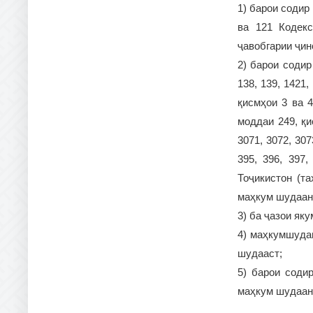
1) барои содир 
ва 121 Кодекс
ҷавобгарии ҷи
2) барои содир
138, 139, 1421,
қисмҳои 3 ва 
моддаи 249, қи
3071, 3072, 30
395, 396, 397,
Тоҷикистон (т
маҳкум шудаан
3) ба ҷазои як
4) маҳкумшудаг
шудааст;
5) барои соди
маҳкум шудаан