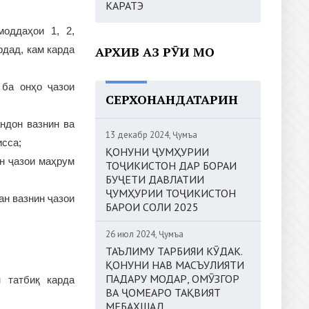
КАРАТЭ
моддаҳои 1, 2,
АРХИВ АЗ РӮИ МОҲ
ардад, кам карда
 ба онҳо ҷазои
СЕРХОНАНДАТАРИН
ндон вазнин ва
13 декабр 2024, Ҷумъа
исса;
ҚОНУНИ ҶУМҲУРИИ
ин ҷазои маҳрум
ТОҶИКИСТОН ДАР БОРАИ
БУҶЕТИ ДАВЛАТИИ
ҶУМҲУРИИ ТОҶИКИСТОН
ан вазнин ҷазои
БАРОИ СОЛИ 2025
26 июл 2024, Ҷумъа
ТАЪЛИМУ ТАРБИЯИ КӮДАК.
ҚОНУНИ НАВ МАСЪУЛИЯТИ
ПАДАРУ МОДАР, ОМӮЗГОР
 татбиқ карда
ВА ҶОМЕАРО ТАҚВИЯТ
МЕБАХШАД