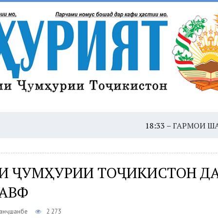
18:33 –
ГАРМОИ ШАДИД: ҲУШ
И ҶУМҲУРИИ ТОҶИКИСТОН Д
 АВФ
Панҷшанбе
2 273