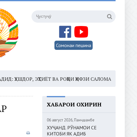
Сомонаи пешина
ДОР, ЭҲТИЁТ ВА РОҲҲОИ ҲИФЗИ САЛОМАТӢ
16:35 –
ШО
ХАБАРҲОИ ОХИРИН
АР
06 август 2026, Панҷшанбе
ХУҶАНД. РӮНАМОИ СЕ
КИТОБИ ЯК АДИБ