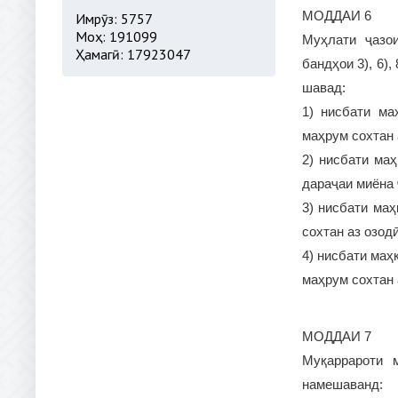
МОДДАИ 6
Имрӯз: 5757
Моҳ: 191099
Муҳлати ҷазои
Ҳамагӣ: 17923047
бандҳои 3), 6),
шавад:
1) нисбати ма
маҳрум сохтан 
2) нисбати ма
дараҷаи миёна 
3) нисбати маҳ
сохтан аз озодӣ
4) нисбати маҳ
маҳрум сохтан 
МОДДАИ 7
Муқаррароти 
намешаванд: