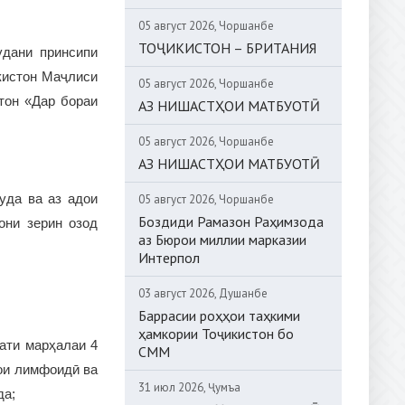
05 август 2026, Чоршанбе
ТОҶИКИСТОН – БРИТАНИЯ
удани принсипи
кистон Маҷлиси
05 август 2026, Чоршанбе
тон «Дар бораи
АЗ НИШАСТҲОИ МАТБУОТӢ
05 август 2026, Чоршанбе
АЗ НИШАСТҲОИ МАТБУОТӢ
уда ва аз адои
05 август 2026, Чоршанбе
Боздиди Рамазон Раҳимзода
они зерин озод
аз Бюрои миллии марказии
Интерпол
03 август 2026, Душанбе
Баррасии роҳҳои таҳкими
ҳамкории Тоҷикистон бо
фати марҳалаи 4
СММ
ои лимфоидӣ ва
31 июл 2026, Ҷумъа
да;