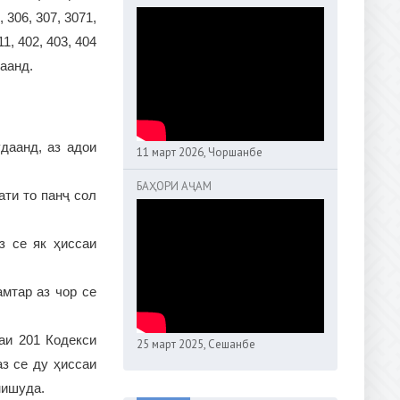
 306, 307, 3071,
11, 402, 403, 404
аанд.
даанд, аз адои
11 март 2026, Чоршанбе
БАҲОРИ АҶАМ
ати то панҷ сол
з се як ҳиссаи
мтар аз чор се
аи 201 Кодекси
25 март 2025, Сешанбе
з се ду ҳиссаи
нишуда.