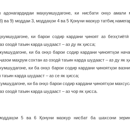
 адонагардидаи маҳкумшудагоне, ки нисбати онҳо амали 
 8) ва 9) моддаи 3, моддаҳои 4 ва 5 Қонуни мазкур татбиқ намег
ҳкумшудагоне, ки барои содир кардани ҷиноят аз беэҳтиётӣ
аз озодӣ таъин карда шудааст – аз ду як ҳисса;
ҳкумшудагоне, ки ба онҳо барои содир кардани ҷиноятҳои нача
ҷазои маҳрум сохтан аз озодӣ таъин карда шудааст – аз ду як ҳ
кумшудагоне, ки ба онҳо барои содир кардани ҷиноятҳои вазн
 таъин карда шудааст – аз се як ҳисса;
кумшудагоне, ки ба онҳо барои содир кардани ҷиноятҳои махсус
аз озодӣ таъин карда шудааст – аз чор як ҳисса.
моддаҳои 5 ва 6 Қонуни мазкур нисбат ба шахсони зерин