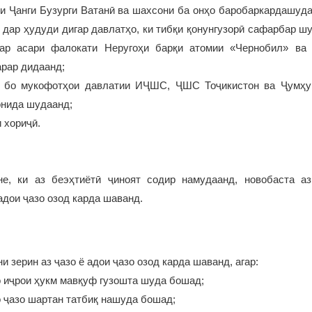
ни Ҷанги Бузурги Ватанӣ ва шахсони ба онҳо баробаркардашуда
 дар ҳудуди дигар давлатҳо, ки тибқи қонунгузорӣ сафарбар ш
ар асари фалокати Неругоҳи барқи атомии «Чернобил» ва
арар дидаанд;
и бо мукофотҳои давлатии ИҶШС, ҶШС Тоҷикистон ва Ҷумҳу
онида шудаанд;
 хориҷӣ.
е, ки аз беэҳтиётӣ ҷиноят содир намудаанд, новобаста а
адои ҷазо озод карда шаванд.
 зерин аз ҷазо ё адои ҷазо озод карда шаванд, агар:
о иҷрои ҳукм мавқуф гузошта шуда бошад;
о ҷазо шартан татбиқ нашуда бошад;