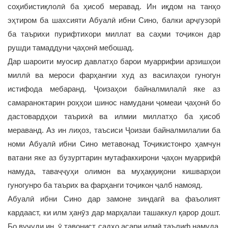
соҳибистиқлолӣ ба ҳисоб меравад. Ин иқдом на танҳо
эҳтиром ба шахсияти Абуалӣ ибни Сино, балки арҷгузорӣ
ба таърихи пурифтихори миллат ва саҳми тоҷикон дар
рушди тамаддуни ҷаҳонӣ мебошад.
Дар шароити муосир давлатҳо барои муаррифии арзишҳои
миллӣ ва мероси фарҳангии худ аз василаҳои гуногун
истифода мебаранд. Ҷоизаҳои байналмилалӣ яке аз
самараноктарин роҳҳои шинос намудани ҷомеаи ҷаҳонӣ бо
дастовардҳои таърихӣ ва илмии миллатҳо ба ҳисоб
мераванд. Аз ин лиҳоз, таъсиси Ҷоизаи байналмилалии ба
номи Абуалӣ ибни Сино метавонад Тоҷикистонро ҳамчун
ватани яке аз бузургтарин мутафаккирони ҷаҳон муаррифӣ
намуда, таваҷҷуҳи олимон ва муҳаққиқони кишварҳои
гуногунро ба таърих ва фарҳанги тоҷикон ҷалб намояд.
Абуалӣ ибни Сино дар замоне зиндагӣ ва фаъолият
кардааст, ки илм ҳанӯз дар марҳалаи ташаккул қарор дошт.
Бо вуҷуди ин, ӯ тавонист садҳо асари илмӣ таълиф намуда,