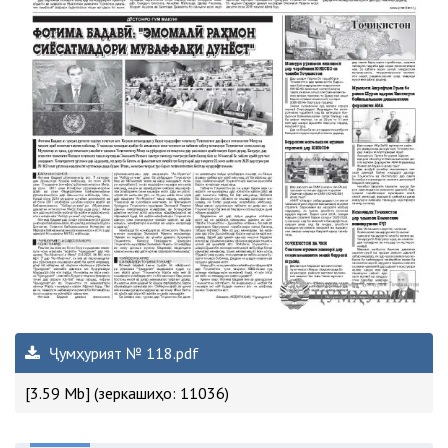
Ҷумҳурият № 118.pdf
[3.59 Mb] (зеркашиҳо: 11036)