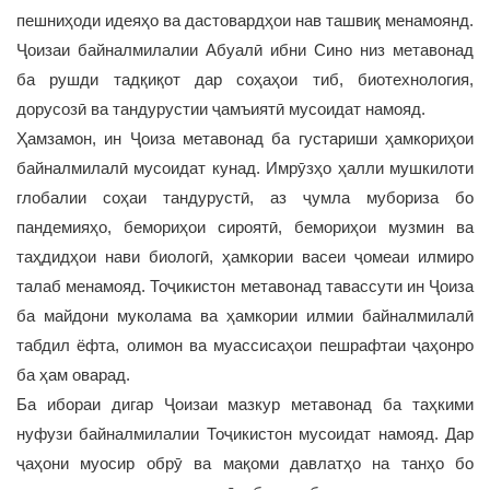
пешниҳоди идеяҳо ва дастовардҳои нав ташвиқ менамоянд.
Ҷоизаи байналмилалии Абуалӣ ибни Сино низ метавонад
ба рушди тадқиқот дар соҳаҳои тиб, биотехнология,
дорусозӣ ва тандурустии ҷамъиятӣ мусоидат намояд.
Ҳамзамон, ин Ҷоиза метавонад ба густариши ҳамкориҳои
байналмилалӣ мусоидат кунад. Имрӯзҳо ҳалли мушкилоти
глобалии соҳаи тандурустӣ, аз ҷумла мубориза бо
пандемияҳо, бемориҳои сироятӣ, бемориҳои музмин ва
таҳдидҳои нави биологӣ, ҳамкории васеи ҷомеаи илмиро
талаб менамояд. Тоҷикистон метавонад тавассути ин Ҷоиза
ба майдони муколама ва ҳамкории илмии байналмилалӣ
табдил ёфта, олимон ва муассисаҳои пешрафтаи ҷаҳонро
ба ҳам оварад.
Ба ибораи дигар Ҷоизаи мазкур метавонад ба таҳкими
нуфузи байналмилалии Тоҷикистон мусоидат намояд. Дар
ҷаҳони муосир обрӯ ва мақоми давлатҳо на танҳо бо