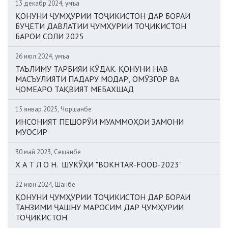
13 декабр 2024, Ҷумъа
ҚОНУНИ ҶУМҲУРИИ ТОҶИКИСТОН ДАР БОРАИ
БУҶЕТИ ДАВЛАТИИ ҶУМҲУРИИ ТОҶИКИСТОН
БАРОИ СОЛИ 2025
26 июл 2024, Ҷумъа
ТАЪЛИМУ ТАРБИЯИ КӮДАК. ҚОНУНИ НАВ
МАСЪУЛИЯТИ ПАДАРУ МОДАР, ОМӮЗГОР ВА
ҶОМЕАРО ТАҚВИЯТ МЕБАХШАД
15 январ 2025, Чоршанбе
ИНСОНИЯТ ПЕШОРӮИ МУАММОҲОИ ЗАМОНИ
МУОСИР
30 май 2023, Сешанбе
Х А Т Л О Н. ШУКӮҲИ "BOKHTAR-FOOD-2023"
22 июн 2024, Шанбе
ҚОНУНИ ҶУМҲУРИИ ТОҶИКИСТОН ДАР БОРАИ
ТАНЗИМИ ҶАШНУ МАРОСИМ ДАР ҶУМҲУРИИ
ТОҶИКИСТОН