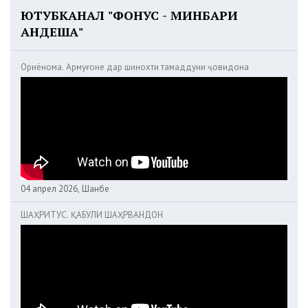
ЮТУБКАНАЛ "ФОНУС - МИНБАРИ
АНДЕША"
Ориёнома. Армуғоне дар шинохти тамаддуни ҷовидона
04 апрел 2026, Шанбе
ШАҲРИТУС. ҚАБУЛИ ШАҲРВАНДОН