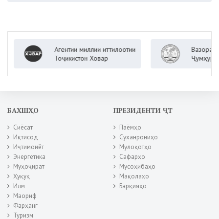
Агентии миллии иттилоотии
Вазорати корҳ
Тоҷикистон Ховар
Ҷумҳурии Тоҷи
БАХШҲО
ПРЕЗИДЕНТИ ҶТ
Сиёсат
Паёмҳо
Иқтисод
Суханрониҳо
Иҷтимоиёт
Мулоқотҳо
Энергетика
Сафарҳо
Муҳоҷират
Мусоҳибаҳо
Ҳуқуқ
Мақолаҳо
Илм
Барқияҳо
Маориф
Фарҳанг
Туризм