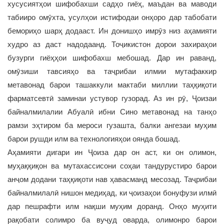
хусусиятҳои шифобахши садҳо гиёҳ, маъдан ва маводи
табииро омӯхта, усулҳои истифодаи онҳоро дар табобати
бемориҳо шарҳ додааст. Ин донишҳо имрӯз низ аҳамияти
худро аз даст надодаанд. Тоҷикистон дорои захираҳои
бузурги гиёҳҳои шифобахш мебошад. Дар ин раванд,
омӯзиши тавсияҳо ва таҷрибаи илмии мутафаккир
метавонад барои ташаккули мактаби миллии таҳқиқоти
фарматсевтӣ заминаи устувор гузорад. Аз ин рӯ, Ҷоизаи
байналмилалии Абуалӣ ибни Сино метавонад на танҳо
рамзи эҳтиром ба мероси гузашта, балки ангезаи муҳим
барои рушди илм ва технологияҳои оянда бошад.
Аҳамияти дигари ин Ҷоиза дар он аст, ки он олимон,
муҳаққиқон ва мутахассисони соҳаи тандурустиро барои
анҷом додани таҳқиқоти нав ҳавасманд месозад. Таҷрибаи
байналмилалӣ нишон медиҳад, ки ҷоизаҳои бонуфузи илмӣ
дар пешрафти илм нақши муҳим доранд. Онҳо муҳити
рақобати солимро ба вуҷуд оварда, олимонро барои