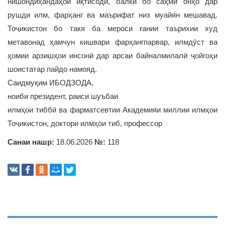
нишондиҳандаҳои иқтисодӣ, балки бо саҳми онҳо дар
рушди илм, фарҳанг ва маърифат низ муайян мешавад.
Тоҷикистон бо такя ба мероси ғании таърихии худ
метавонад ҳамчун кишвари фарҳангпарвар, илмдӯст ва
ҳомии арзишҳои инсонӣ дар арсаи байналмилалӣ ҷойгоҳи
шоистатар пайдо намояд.
Саидмуқим ИБОДЗОДА,
ноиби президент, раиси шуъбаи
илмҳои тиббӣ ва фарматсевтии Академияи миллии илмҳои
Тоҷикистон, доктори илмҳои тиб, профессор
Санаи нашр:
18.06.2026
№:
118