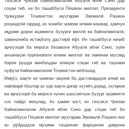
Таъсиси Ҷоизаи байналмилалии Абуалӣ ибни Сино дар
соҳаи тиб, ки бо ташаббуси Пешвои миллат, Президенти
Ҷумҳурии Тоҷикистон муҳтарам Эмомалӣ Раҳмон
роҳандозӣ гардид, аз ҷониби ҷомеаи илмии кишвар, ҳамчун
иқдоми дорои аҳамияти бузурги миллӣ ва байналмилалӣ,
ҳамаҷониба истиқболу дастгирӣ ёфт. Ин ташаббуси наҷиб
арҷгузорӣ ба мероси безаволи Абуалӣ ибни Сино, эҳёи
анъанаҳои пурғановати илмии миллат ва заминаи мусоид
барои рушди минбаъдаи илмҳои соҳаи тиб ва таҳкими
нуфузи байналмилалии Тоҷикистон мебошад.
Имрӯз, вақте ки ҷомеаи ҷаҳонӣ ба дастовардҳои илмӣ ва
навоварӣ бештар аз ҳар вақти дигар эҳтиёҷ дорад, эҳтиром
ва арҷгузорӣ ба мероси чунин шахсиятҳои бузург аҳамияти
хос пайдо мекунад. Аз ҳамин ҷост, ки таъсиси Ҷоизаи
байналмилалии Абуалӣ ибни Сино дар соҳаи тиб бо
ташаббуси Пешвои миллат муҳтарам Эмомалӣ Раҳмон яке
аз рӯйдодҳои муҳими таърихию фарҳангии даврони