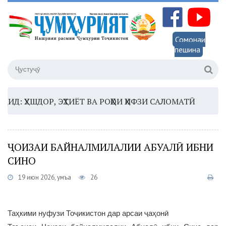
Сомонаи
пешина
ҲУШДОР, ЭҲТИЁТ ВА РОҲҲОИ ҲИФЗИ САЛОМАТӢ
16:35 
ҶОИЗАИ БАЙНАЛМИЛАЛИИ АБУАЛӢ ИБНИ
СИНО
19 июн 2026, Ҷумъа
26
Таҳкими нуфузи Тоҷикистон дар арсаи ҷаҳонӣ