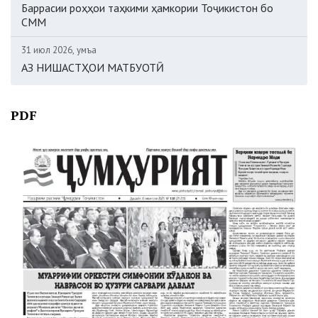
Баррасии роҳҳои таҳкими ҳамкории Тоҷикистон бо
СММ
31 июл 2026, Ҷумъа
АЗ НИШАСТҲОИ МАТБУОТӢ
PDF