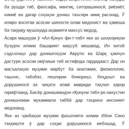
ба рушди тиб, фалсафа, мантиқ, ситорашиносӣ, риёзиёт,
кимиё ва дигар соҳаҳои дониш таъсири амиқ расонад. Ӯ
илмро воситаи асосии шинохти олам медонист ва ҳамеша
ба таҳқиқу мушоҳида аҳамияти махсус медод.
Асари машҳури ӯ «Ал-Қонун фи-т-тиб» яке аз шоҳкориҳои
бузурги илмии башарият маҳсуб мешавад. Ин китоб
садсолаҳо дар донишгоҳҳои Аврупо ва Шарқ ҳамчун
дастури асосии омӯзиши тиб истифода гардидааст. Дар он
масъалаҳои муҳими марбут ба анатомия, физиология,
ташхис, табобат, пешгирии бемориҳо, беҳдошт ва
дорушиносӣ аз ҷиҳати илмӣ мавриди таҳлил қарор
гирифтаанд. Бисёр донишмандон «Қонуни тиб»-ро нахустин
донишномаи мукаммали тиббӣ дар таърихи инсоният
медонанд.
Яке аз ҷанбаҳои муҳими фаъолияти илмии Ибни Сино
таҳқиқоти ӯ дар соҳаи дорушиносӣ мебошад. Ӯ