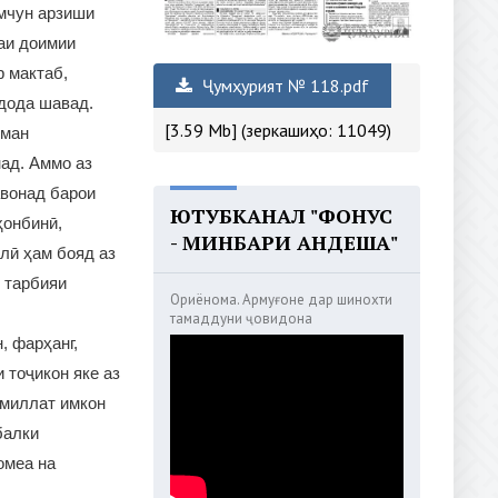
мчун арзиши
аи доимии
р мактаб,
Ҷумҳурият № 118.pdf
 дода шавад.
[3.59 Mb] (зеркашиҳо: 11049)
иман
над. Аммо аз
авонад барои
ЮТУБКАНАЛ "ФОНУС
ҳонбинӣ,
- МИНБАРИ АНДЕША"
лӣ ҳам бояд аз
 тарбияи
Ориёнома. Армуғоне дар шинохти
тамаддуни ҷовидона
, фарҳанг,
 тоҷикон яке аз
 миллат имкон
балки
омеа на