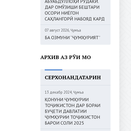
АБУАБДУЛЛОҲИ РӮДАКӢ.
ДАР ОМӮЗИШИ БЕШТАРИ
ОСОРИ НИЁГОН
САҲЛАНГОРӢ НАБОЯД КАРД
07 август 2026, Ҷумъа
БА ОЗМУНИ “ҶУМҲУРИЯТ”
АРХИВ АЗ РӮИ МОҲ
СЕРХОНАНДАТАРИН
13 декабр 2024, Ҷумъа
ҚОНУНИ ҶУМҲУРИИ
ТОҶИКИСТОН ДАР БОРАИ
БУҶЕТИ ДАВЛАТИИ
ҶУМҲУРИИ ТОҶИКИСТОН
БАРОИ СОЛИ 2025