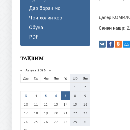
Дар бораи мо
Ҷои холии кор
Далер КОМИЛОВ
Обуна
Санаи нашр:
2
PDF
ТАҚВИМ
«
Август 2026 »
Дш
Сш
Чш
Пш
Ҷъ
Шб
Яш
1
2
3
4
5
6
7
8
9
10
11
12
13
14
15
16
17
18
19
20
21
22
23
24
25
26
27
28
29
30