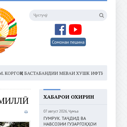
Сомонаи пешина
ҲИ БАСТАБАНДИИ МЕВАИ ХУШК ИФТИТОҲ МЕГАРДАД
16
ХАБАРҲОИ ОХИРИН
 МИЛЛӢ
07 август 2026, Ҷумъа
ГУМРУК. ТАҶДИД ВА
НАВСОЗИИ ГУЗАРГОҲҲОИ