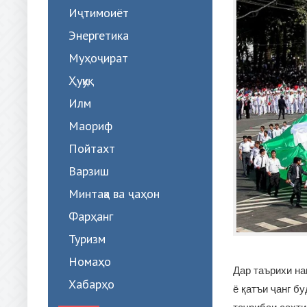
Иҷтимоиёт
Энергетика
Муҳоҷират
Ҳуқуқ
Илм
Маориф
Пойтахт
Варзиш
Минтақа ва ҷаҳон
Фарҳанг
Туризм
Номаҳо
Дар таърихи на
Хабарҳо
ё қатъи ҷанг б