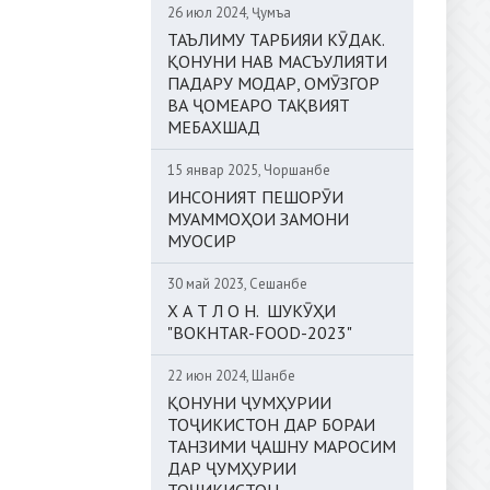
26 июл 2024, Ҷумъа
ТАЪЛИМУ ТАРБИЯИ КӮДАК.
ҚОНУНИ НАВ МАСЪУЛИЯТИ
ПАДАРУ МОДАР, ОМӮЗГОР
ВА ҶОМЕАРО ТАҚВИЯТ
МЕБАХШАД
15 январ 2025, Чоршанбе
ИНСОНИЯТ ПЕШОРӮИ
МУАММОҲОИ ЗАМОНИ
МУОСИР
30 май 2023, Сешанбе
Х А Т Л О Н. ШУКӮҲИ
"BOKHTAR-FOOD-2023"
22 июн 2024, Шанбе
ҚОНУНИ ҶУМҲУРИИ
ТОҶИКИСТОН ДАР БОРАИ
ТАНЗИМИ ҶАШНУ МАРОСИМ
ДАР ҶУМҲУРИИ
ТОҶИКИСТОН