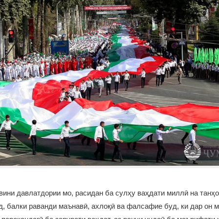
вини давлатдории мо, расидан ба сулҳу ваҳдати миллӣ на танҳо
уд, балки раванди маънавӣ, ахлоқӣ ва фалсафие буд, ки дар он 