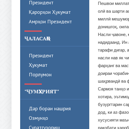
Президент
Пешвои миллат
Қарорҳои Ҳукумат
олӣ ва шарти а
миллӣ мешумора
Амрҳои Президент
донишгоҳ, оила
Насли ҷавоне, 
ҶАЛАСАҲО
надидаанд. Ин 
тарафи дигар, 
Президент
насли нав як ч
Ҳукумат
фарҳанг ва мас
доираи чорабин
Порлумон
шаҳрвандӣ ва ф
Сармоя танҳо и
"ҶУМҲУРИЯТ"
хотира, эътимо
бузургтарин са
Дар бораи нашрия
дод, ки аз фаз
Озмунҳо
хусусияти маън
Суратгузориш
рақобати хароб