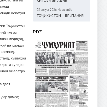
КИТОБИ ЯК АДИБ
ҳамбастагӣ ва
номаи
05 август 2026, Чоршанбе
санади бебаҳои
ТОҶИКИСТОН – БРИТАНИЯ
рии Тоҷикистон
PDF
ллӣ яке аз
ишон медиҳад,
рихӣ ва хиради
бисозанд.
станд, қувваҳои
окироти сулҳро
ешвои миллатро
а даст
 дар ҷомеа;