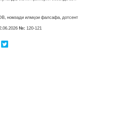
, номзади илмҳои фалсафа, дотсент
2.06.2026
№:
120-121