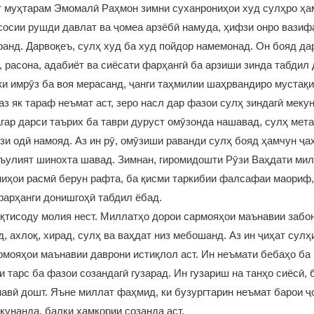
 муҳтарам Эмомалӣ Раҳмон зимни суханрониҳои худ сулҳро ҳа
сосии рушди давлат ва ҷомеа арзёбӣ намуда, ҳифзи онро вазиф
нд. Дарвоқеъ, сулҳ худ ба худ пойдор намемонад. Он бояд да
, расона, адабиёт ва сиёсати фарҳангӣ ба арзиши зинда табдил
ки имрӯз ба воя мерасанд, ҷанги таҳмилии шаҳрвандиро мустақ
аз як тараф неъмат аст, зеро насл дар фазои сулҳ зиндагӣ меку
агар дарси таърих ба таври дуруст омӯзонда нашавад, сулҳ мет
изи одӣ намояд. Аз ин рӯ, омӯзиши раванди сулҳ бояд ҳамчун ҷа
ъулият шинохта шавад. Зимнан, гиромидошти Рӯзи Ваҳдати мил
иҳои расмӣ берун рафта, ба қисми таркибии фалсафаи маориф,
арҳанги донишгоҳӣ табдил ёбад.
қтисоду молия нест. Миллатҳо дорои сармояҳои маънавии забон
д, ахлоқ, хирад, сулҳ ва ваҳдат низ мебошанд. Аз ин ҷиҳат сулҳи
рмояҳои маънавии даврони истиқлол аст. Ин неъмати бебаҳо ба
ои тарс ба фазои созандагӣ гузарад. Ин гузариш на танҳо сиёсӣ, 
авӣ дошт. Яъне миллат фаҳмид, ки бузургтарин неъмат барои ҷ
кунанда, балки ҳамкории созанда аст.