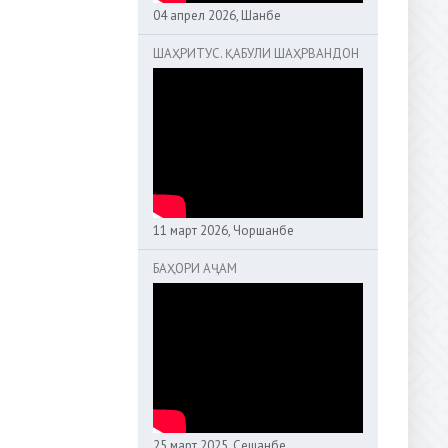
04 апрел 2026, Шанбе
ШАҲРИТУС. ҚАБУЛИ ШАҲРВАНДОН
11 март 2026, Чоршанбе
БАҲОРИ АҶАМ
25 март 2025, Сешанбе