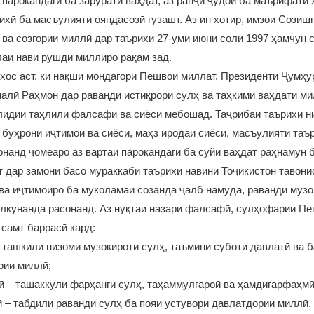
 парокандагӣ ба зарурати ваҳдат, аз ранҷи ҷудоӣ ба маърифати 
ихӣ ба масъулияти ояндасозӣ гузашт. Аз ин хотир, имзои Созиш
 ва созгории миллӣ дар таърихи 27-уми июни соли 1997 ҳамчун 
аи нави рушди миллиро рақам зад.
хос аст, ки нақши мондагори Пешвои миллат, Президенти Ҷумҳу
лӣ Раҳмон дар раванди истиқрори сулҳ ва таҳкими ваҳдати ми
лидии таҳлили фалсафӣ ва сиёсӣ мебошад. Таҷрибаи таърихӣ н
 буҳрони иҷтимоӣ ва сиёсӣ, маҳз иродаи сиёсӣ, масъулияти таъ
онанд ҷомеаро аз вартаи парокандагӣ ба сӯйи ваҳдат раҳнамун 
 дар замони басо мураккаби таърихи навини Тоҷикистон тавони
 ва иҷтимоиро ба муколамаи созанда ҷалб намуда, раванди муз
алкунанда расонанд. Аз нуқтаи назари фалсафӣ, сулҳофарии П
 самт баррасӣ кард:
– ташкили низоми музокироти сулҳ, таъмини суботи давлатӣ ва б
рии миллӣ;
ӣ – ташаккули фарҳанги сулҳ, таҳаммулгароӣ ва ҳамдигарфаҳмӣ
ӣ – табдили раванди сулҳ ба пояи устувори давлатдории миллӣ.