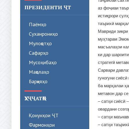
таҷрибаи сахти
ПРЕЗИДЕНТИ ҶТ
аз фоҷиаи таър
истиқрори сулҳ
Паёмҳо
таърихӣ марҳал
Мавриди зикри 
Суханрониҳо
муҳтарам Эмома
Мулоқотҳо
масъалаҳои ка
Сафарҳо
ки дар шароити
Мусоҳибаҳо
стратегӣ метав
Сарвари давлат
Мақолаҳо
гуногуни сиёсӣ
Барқияҳо
ба марҳалаи ҳ
метавон дар се
ҲУҶҶАТҲО
– сатҳи сиёсӣ 
овардани созго
Қонунҳои ҶТ
– сатҳи маънав
Фармонҳои
– сатҳи таърих