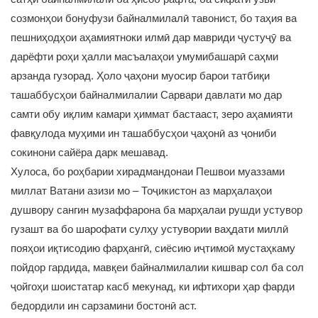
созмонҳои бонуфузи байналмилалӣ тавонист, бо таҳия ва
пешниҳодҳои аҳамиятноки илмӣ дар мавриди ҷустуҷӯ ва
дарёфти роҳи ҳалли масъалаҳои умумибашарӣ саҳми
арзанда гузорад. Ҳоло ҷаҳони муосир барои татбиқи
ташаббусҳои байналмилалии Сарвари давлати мо дар
самти обу иқлим камари ҳиммат бастааст, зеро аҳамияти
фавқулода муҳими ин ташаббусҳои ҷаҳонӣ аз ҷониби
сокинони сайёра дарк мешавад.
Хулоса, бо роҳбарии хирадмандонаи Пешвои муаззами
миллат Ватани азизи мо – Тоҷикистон аз марҳалаҳои
душвору сангин музаффарона ба марҳалаи рушди устувор
гузашт ва бо шарофати сулҳу устувории ваҳдати миллӣ
пояҳои иқтисодию фарҳангӣ, сиёсию иҷтимоӣ мустаҳкаму
пойдор гардида, мавқеи байналмилалии кишвар сол ба сол
ҷойгоҳи шоистатар касб мекунад, ки ифтихори ҳар фарди
бедордили ин сарзамини бостонӣ аст.