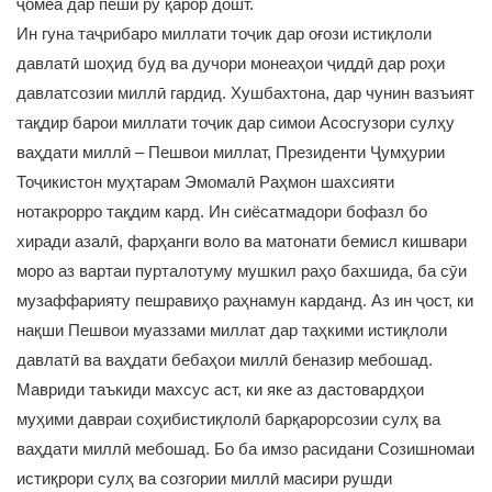
ҷомеа дар пеши рӯ қарор дошт.
Ин гуна таҷрибаро миллати тоҷик дар оғози истиқлоли
давлатӣ шоҳид буд ва дучори монеаҳои ҷиддӣ дар роҳи
давлатсозии миллӣ гардид. Хушбахтона, дар чунин вазъият
тақдир барои миллати тоҷик дар симои Асосгузори сулҳу
ваҳдати миллӣ – Пешвои миллат, Президенти Ҷумҳурии
Тоҷикистон муҳтарам Эмомалӣ Раҳмон шахсияти
нотакрорро тақдим кард. Ин сиёсатмадори бофазл бо
хиради азалӣ, фарҳанги воло ва матонати бемисл кишвари
моро аз вартаи пурталотуму мушкил раҳо бахшида, ба сӯи
музаффарияту пешравиҳо раҳнамун карданд. Аз ин ҷост, ки
нақши Пешвои муаззами миллат дар таҳкими истиқлоли
давлатӣ ва ваҳдати бебаҳои миллӣ беназир мебошад.
Мавриди таъкиди махсус аст, ки яке аз дастовардҳои
муҳими давраи соҳибистиқлолӣ барқарорсозии сулҳ ва
ваҳдати миллӣ мебошад. Бо ба имзо расидани Созишномаи
истиқрори сулҳ ва созгории миллӣ масири рушди