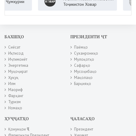
мҳурии
Тоҷикистон Ховар
БАХШҲО
ПРЕЗИДЕНТИ ҶТ
Сиёсат
Паёмҳо
Иқтисод
Суханрониҳо
Иҷтимоиёт
Мулоқотҳо
Энергетика
Сафарҳо
Муҳоҷират
Мусоҳибаҳо
Ҳуқуқ
Мақолаҳо
Илм
Барқияҳо
Маориф
Фарҳанг
Туризм
Номаҳо
ҲУҶҶАТҲО
ҶАЛАСАҲО
Қонунҳои ҶТ
Президент
Фармонҳои Президент
Ҳукумат