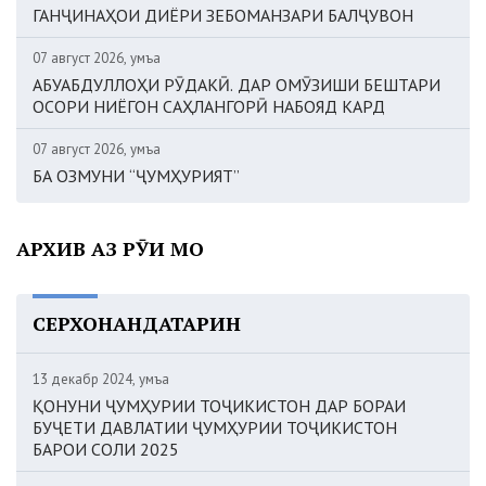
ГАНҶИНАҲОИ ДИЁРИ ЗЕБОМАНЗАРИ БАЛҶУВОН
07 август 2026, Ҷумъа
АБУАБДУЛЛОҲИ РӮДАКӢ. ДАР ОМӮЗИШИ БЕШТАРИ
ОСОРИ НИЁГОН САҲЛАНГОРӢ НАБОЯД КАРД
07 август 2026, Ҷумъа
БА ОЗМУНИ “ҶУМҲУРИЯТ”
АРХИВ АЗ РӮИ МОҲ
СЕРХОНАНДАТАРИН
13 декабр 2024, Ҷумъа
ҚОНУНИ ҶУМҲУРИИ ТОҶИКИСТОН ДАР БОРАИ
БУҶЕТИ ДАВЛАТИИ ҶУМҲУРИИ ТОҶИКИСТОН
БАРОИ СОЛИ 2025