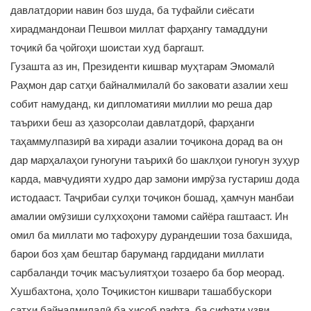
давлатдории навин боз шуда, ба туфайли сиёсати
хирадмандонаи Пешвои миллат фарҳангу тамаддуни
тоҷикӣ ба ҷойгоҳи шоистаи худ баргашт.
Гузашта аз ин, Президенти кишвар муҳтарам Эмомалӣ
Раҳмон дар сатҳи байналмилалӣ бо заковати азалии хеш
собит намуданд, ки дипломатияи миллии мо реша дар
таърихи беш аз ҳазорсолаи давлатдорӣ, фарҳанги
таҳаммулпазирӣ ва хиради азалии тоҷикона дорад ва он
дар марҳалаҳои гуногуни таърихӣ бо шаклҳои гуногун зуҳур
карда, мавҷудияти худро дар замони имрӯза густариш дода
истодааст. Таҷрибаи сулҳи тоҷикон бошад, ҳамчун манбаи
амалии омӯзиши сулҳхоҳони тамоми сайёра гаштааст. Ин
омил ба миллати мо тафохуру дурандешии тоза бахшида,
барои боз ҳам бештар баруманд гардидани миллати
сарбаланди тоҷик масъулиятҳои тозаеро ба бор меорад.
Хушбахтона, ҳоло Тоҷикистон кишвари ташаббускори
сатҳи байналмилалӣ ба ҳисоб рафта, ба сифати узви