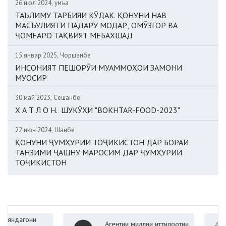
26 июл 2024, Ҷумъа
ТАЪЛИМУ ТАРБИЯИ КӮДАК. ҚОНУНИ НАВ
МАСЪУЛИЯТИ ПАДАРУ МОДАР, ОМӮЗГОР ВА
ҶОМЕАРО ТАҚВИЯТ МЕБАХШАД
15 январ 2025, Чоршанбе
ИНСОНИЯТ ПЕШОРӮИ МУАММОҲОИ ЗАМОНИ
МУОСИР
30 май 2023, Сешанбе
Х А Т Л О Н. ШУКӮҲИ "BOKHTAR-FOOD-2023"
22 июн 2024, Шанбе
ҚОНУНИ ҶУМҲУРИИ ТОҶИКИСТОН ДАР БОРАИ
ТАНЗИМИ ҶАШНУ МАРОСИМ ДАР ҶУМҲУРИИ
ТОҶИКИСТОН
агони
Агентии миллии иттилоотии