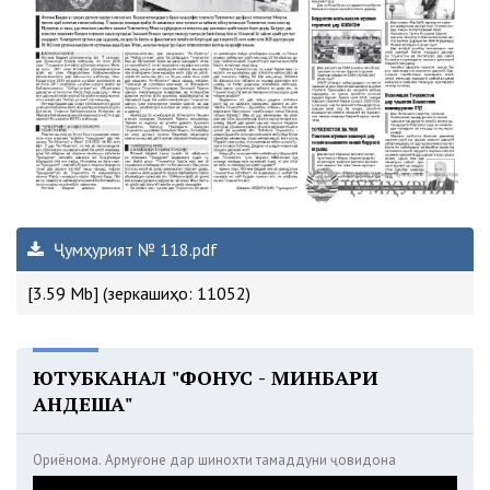
Ҷумҳурият № 118.pdf
[3.59 Mb] (зеркашиҳо: 11052)
ЮТУБКАНАЛ "ФОНУС - МИНБАРИ
АНДЕША"
Ориёнома. Армуғоне дар шинохти тамаддуни ҷовидона