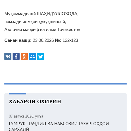
Муҳаммадвалӣ ШАҲИДУЛЛОЗОДА,
номзади илмҳои ҳуқуқшиносӣ,
Аълочии маориф ва илми Тоҷикистон
Санаи нашр:
23.06.2026
№:
122-123
ХАБАРҲОИ ОХИРИН
07 август 2026, Ҷумъа
ГУМРУК. ТАҶДИД ВА НАВСОЗИИ ГУЗАРГОҲҲОИ
САРҲАДӢ