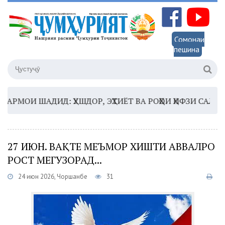
Сомонаи
пешина
МОИ ШАДИД: ҲУШДОР, ЭҲТИЁТ ВА РОҲҲОИ ҲИФЗИ САЛОМАТӢ
27 ИЮН. ВАҚТЕ МЕЪМОР ХИШТИ АВВАЛРО
РОСТ МЕГУЗОРАД...
24 июн 2026, Чоршанбе
31