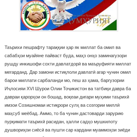
Таърихи пешрафту тараққии ҳар як миллат ба омил ва
сабабҳои муайяне пайваст буда, маҳз онҳо заминагузори
рушду инкишофи сохти давлатдорӣ ва маъруфияти миллат
мегарданд. Дар замони истиқлоли давлатӣ агар чунин омил
барои миллати сарбаланди мо, пеш аз ҳама, баргузории
Иҷлосияи ХVI Шурои Олии Тоҷикистон ва татбиқи давра ба
давраи қарорҳои он бошад, воқеаи дигари муҳими таърихӣ
имзои Созишномаи истиқрори сулҳ ва созгории миллӣ
маҳсуб меёбад. Аммо, то ба чунин дастоварди зарурию
пурқимати таърихӣ расидан, ҳалли садҳо мушкилоту
душвориҳои сиёсӣ ва пушти сар кардани муаммоҳои зиёди