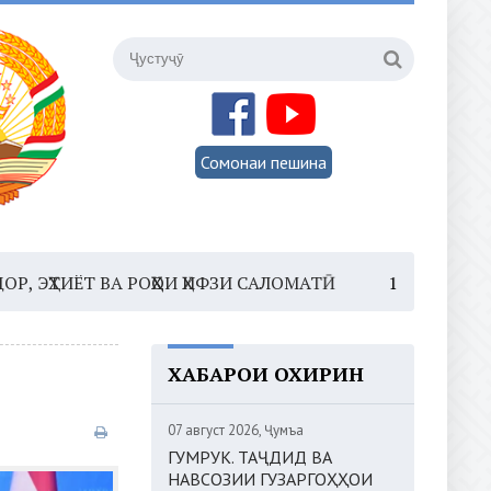
Сомонаи пешина
Т ВА РОҲҲОИ ҲИФЗИ САЛОМАТӢ
16:35 –
ШОМИ ШАНБЕ
ХАБАРҲОИ ОХИРИН
07 август 2026, Ҷумъа
ГУМРУК. ТАҶДИД ВА
НАВСОЗИИ ГУЗАРГОҲҲОИ