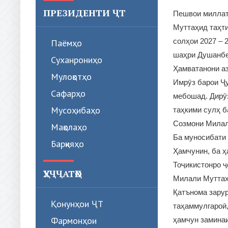
ПРЕЗИДЕНТИ ҶТ
Пешвои миллат
Муттаҳид таҳти
солҳои 2027 – 
Паёмҳо
шаҳри Душанбе
Суханрониҳо
Ҳамватанони аз
Мулоқотҳо
Имрӯз барои Ҷу
Сафарҳо
мебошад. Дирӯ
Мусоҳибаҳо
таҳкими сулҳ б
Созмони Милал
Мақолаҳо
Ба муносибати 
Барқияҳо
Ҳамчунин, ба ҳ
Тоҷикистонро 
ҲУҶҶАТҲО
Милали Муттаҳ
Қатънома зарур
Қонунҳои ҶТ
таҳаммулгароӣ,
Фармонҳои
ҳамчун заминаи