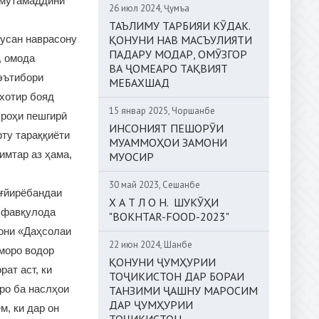
 мутамаддини
26 июл 2024, Ҷумъа
ТАЪЛИМУ ТАРБИЯИ КӮДАК.
усан наврасону
ҚОНУНИ НАВ МАСЪУЛИЯТИ
ПАДАРУ МОДАР, ОМӮЗГОР
, омода
ВА ҶОМЕАРО ТАҚВИЯТ
 эътибори
МЕБАХШАД
 хотир бояд
15 январ 2025, Чоршанбе
 роҳи пешгирӣ
ИНСОНИЯТ ПЕШОРӮИ
ту тараққиёти
МУАММОҲОИ ЗАМОНИ
имтар аз ҳама,
МУОСИР
30 май 2023, Сешанбе
ағйирёбандаи
Х А Т Л О Н. ШУКӮҲИ
и фавқулода
"BOKHTAR-FOOD-2023"
они «Даҳсолаи
22 июн 2024, Шанбе
 моро водор
ҚОНУНИ ҶУМҲУРИИ
ат аст, ки
ТОҶИКИСТОН ДАР БОРАИ
ро ба наслҳои
ТАНЗИМИ ҶАШНУ МАРОСИМ
ДАР ҶУМҲУРИИ
м, ки дар он
ТОҶИКИСТОН