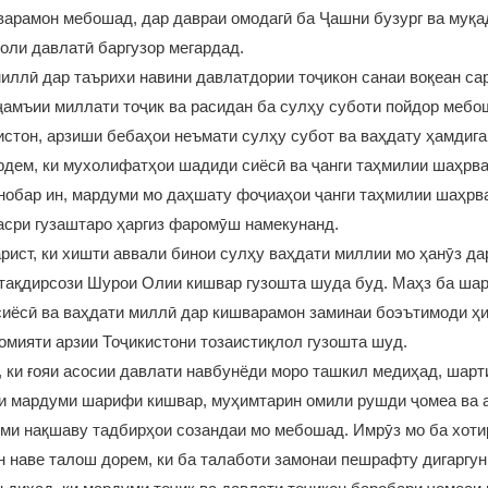
арамон мебошад, дар давраи омодагӣ ба Ҷашни бузург ва муқа
оли давлатӣ баргузор мегардад.
иллӣ дар таърихи навини давлатдории тоҷикон санаи воқеан с
амъии миллати тоҷик ва расидан ба сулҳу суботи пойдор мебо
истон, арзиши бебаҳои неъмати сулҳу субот ва ваҳдату ҳамдиг
рдем, ки мухолифатҳои шадиди сиёсӣ ва ҷанги таҳмилии шаҳрва
нобар ин, мардуми мо даҳшату фоҷиаҳои ҷанги таҳмилии шаҳрв
асри гузаштаро ҳаргиз фаромӯш намекунанд.
рист, ки хишти аввали бинои сулҳу ваҳдати миллии мо ҳанӯз да
 тақдирсози Шурои Олии кишвар гузошта шуда буд. Маҳз ба ша
сиёсӣ ва ваҳдати миллӣ дар кишварамон заминаи боэътимоди ҳ
омияти арзии Тоҷикистони тозаистиқлол гузошта шуд.
 ки ғояи асосии давлати навбунёди моро ташкил медиҳад, шарт
и мардуми шарифи кишвар, муҳимтарин омили рушди ҷомеа ва 
ми нақшаву тадбирҳои созандаи мо мебошад. Имрӯз мо ба хоти
 наве талош дорем, ки ба талаботи замонаи пешрафту дигаргун