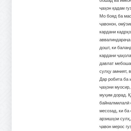
бошад ва имкон
ҷаҳон қадам гу
Мо бояд ба ма
ҷавонон, омӯзи
кардани кадрҳо
аввалиндараҷа 
дошт, ки бала
кардани ҷаҳола
давлат мебошад
сулҳу амният, 
Дар робита ба 
ҷаҳони муосир
муҳим дорад. 
байналмилалӣ о
месозад, ки ба
арзишҳои сулҳ,
ҷавон мерос гу