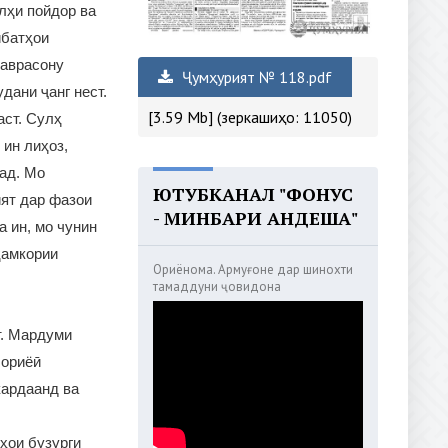
лҳи пойдор ва
ибатҳои
наврасону
Ҷумҳурият № 118.pdf
дани ҷанг нест.
[3.59 Mb] (зеркашиҳо: 11050)
аст. Сулҳ
 ин лиҳоз,
ад. Мо
ЮТУБКАНАЛ "ФОНУС
ият дар фазои
- МИНБАРИ АНДЕША"
 ин, мо чунин
ҳамкории
Ориёнома. Армуғоне дар шинохти
тамаддуни ҷовидона
т. Мардуми
 ориёӣ
кардаанд ва
ҳои бузурги