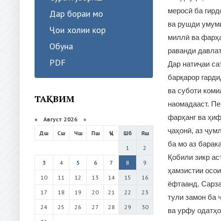
меросӣ ба гирд
Дар бораи мо
ва рушди умум
Ҷои холии кор
миллӣ ва фарҳа
Обуна
раванди давлат
PDF
Дар натиҷаи са
барқарор гарди
ва суботи коми
ТАҚВИМ
наомадааст. Пе
фарҳанг ва ҳиф
«
Август 2026 »
ҷаҳонӣ, аз ҷум
Дш
Сш
Чш
Пш
Ҷъ
Шб
Яш
ба мо аз барак
1
2
Қобили зикр ас
3
4
5
6
7
8
9
ҳамзистии осои
10
11
12
13
14
15
16
ёфтаанд. Сарза
17
18
19
20
21
22
23
тули замон ба 
24
25
26
27
28
29
30
ва урфу одатҳо