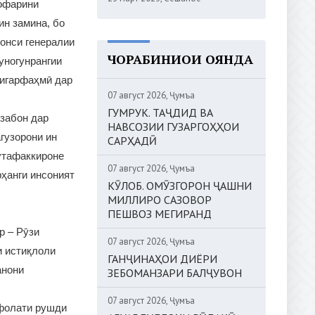
ҳофарини
ин замина, бо
онси генералии
ЧОРАБИНИҲОИ ОЯНДА
уногунрангии
дигарфаҳмӣ дар
07 август 2026, Ҷумъа
ГУМРУК. ТАҶДИД ВА
изабон дар
НАВСОЗИИ ГУЗАРГОҲҲОИ
гузорони ин
САРҲАДӢ
утафаккироне
07 август 2026, Ҷумъа
ҳанги инсоният
КӮЛОБ. ОМӮЗГОРОН ҶАШНИ
МИЛЛИРО САЗОВОР
ПЕШВОЗ МЕГИРАНД
р – Рӯзи
07 август 2026, Ҷумъа
и истиқлоли
ГАНҶИНАҲОИ ДИЁРИ
анони
ЗЕБОМАНЗАРИ БАЛҶУВОН
07 август 2026, Ҷумъа
афолати рушди