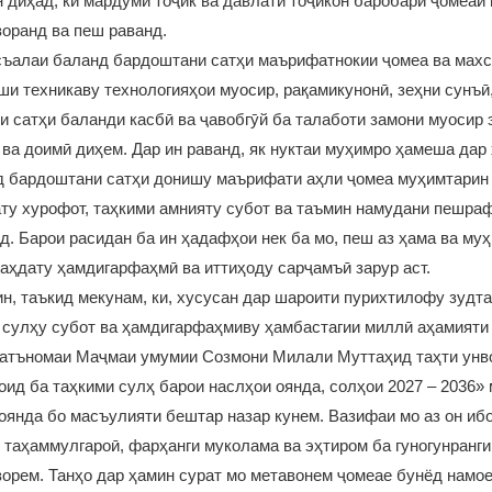
 диҳад, ки мардуми тоҷик ва давлати тоҷикон баробари ҷомеаи
зоранд ва пеш раванд.
съалаи баланд бардоштани сатҳи маърифатнокии ҷомеа ва махс
ши техникаву технологияҳои муосир, рақамикунонӣ, зеҳни сунъӣ
и сатҳи баланди касбӣ ва ҷавобгӯй ба талаботи замони муосир
ва доимӣ диҳем. Дар ин раванд, як нуктаи муҳимро ҳамеша дар
нд бардоштани сатҳи донишу маърифати аҳли ҷомеа муҳимтарин
ту хурофот, таҳкими амнияту субот ва таъмин намудани пешраф
. Барои расидан ба ин ҳадафҳои нек ба мо, пеш аз ҳама ва муҳ
ваҳдату ҳамдигарфаҳмӣ ва иттиҳоду сарҷамъӣ зарур аст.
ин, таъкид мекунам, ки, хусусан дар шароити пурихтилофу зудт
, сулҳу субот ва ҳамдигарфаҳмиву ҳамбастагии миллӣ аҳамият
Қатъномаи Маҷмаи умумии Созмони Милали Муттаҳид таҳти унв
ид ба таҳкими сулҳ барои наслҳои оянда, солҳои 2027 – 2036»
 оянда бо масъулияти бештар назар кунем. Вазифаи мо аз он ибор
 таҳаммулгароӣ, фарҳанги муколама ва эҳтиром ба гуногунранги
зорем. Танҳо дар ҳамин сурат мо метавонем ҷомеае бунёд намое