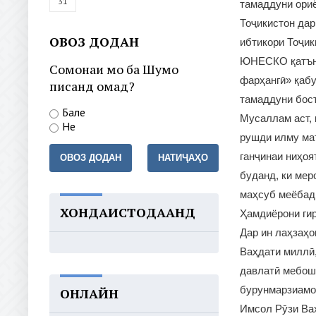
31
тамаддуни ори
Тоҷикистон дар
ОВОЗ ДОДАН
ибтикори Тоҷик
ЮНЕСКО қатъно
Сомонаи мо ба Шумо
фарҳангӣ» қабу
писанд омад?
тамаддуни бост
Бале
Мусаллам аст, 
Не
рушди илму маъ
ганҷинаи ниҳо
ОВОЗ ДОДАН
НАТИҶАҲО
буданд, ки мер
маҳсуб меёбад
ХОНДАИСТОДААНД
Ҳамдиёрони ги
Дар ин лаҳзаҳо
Ваҳдати миллӣ,
давлатӣ мебош
бурунмарзиамон
ОНЛАЙН
Имсол Рӯзи Ваҳ