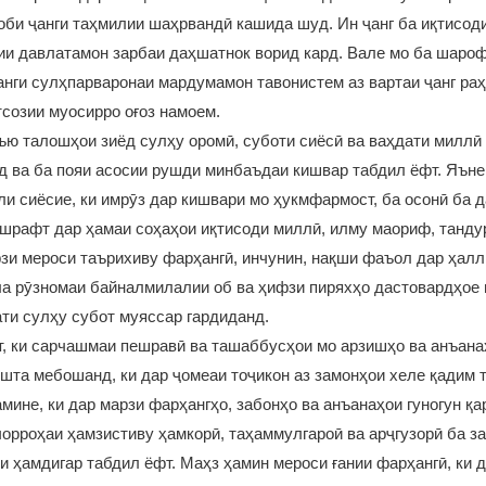
оби ҷанги таҳмилии шаҳрвандӣ кашида шуд. Ин ҷанг ба иқтисод
ии давлатамон зарбаи даҳшатнок ворид кард. Вале мо ба шаро
нги сулҳпарваронаи мардумамон тавонистем аз вартаи ҷанг раҳ
созии муосирро оғоз намоем.
ъю талошҳои зиёд сулҳу оромӣ, суботи сиёсӣ ва ваҳдати миллӣ
д ва ба пояи асосии рушди минбаъдаи кишвар табдил ёфт. Яъне
ли сиёсие, ки имрӯз дар кишвари мо ҳукмфармост, ба осонӣ ба д
шрафт дар ҳамаи соҳаҳои иқтисоди миллӣ, илму маориф, танду
зи мероси таърихиву фарҳангӣ, инчунин, нақши фаъол дар ҳал
ла рӯзномаи байналмилалии об ва ҳифзи пиряхҳо дастовардҳое
ати сулҳу субот муяссар гардиданд.
т, ки сарчашмаи пешравӣ ва ташаббусҳои мо арзишҳо ва анъана
шта мебошанд, ки дар ҷомеаи тоҷикон аз замонҳои хеле қадим 
мине, ки дар марзи фарҳангҳо, забонҳо ва анъанаҳои гуногун қа
чорроҳаи ҳамзистиву ҳамкорӣ, таҳаммулгароӣ ва арҷгузорӣ ба з
и ҳамдигар табдил ёфт. Маҳз ҳамин мероси ғании фарҳангӣ, ки 