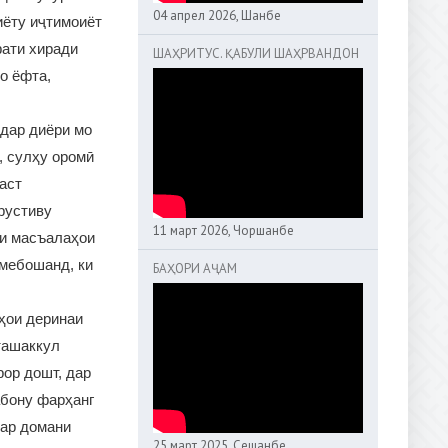
04 апрел 2026, Шанбе
иёту иҷтимоиёт
фати хиради
ШАҲРИТУС. ҚАБУЛИ ШАҲРВАНДОН
о ёфта,
 дар диёри мо
, сулҳу оромӣ
аст
рустиву
11 март 2026, Чоршанбе
ли масъалаҳои
 мебошанд, ки
БАҲОРИ АҶАМ
ҳои деринаи
ташаккул
рор дошт, дар
абону фарҳанг
дар домани
25 март 2025, Сешанбе