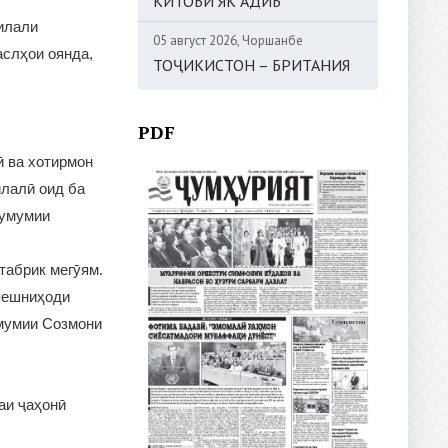
КИТОБИ ЯК АДИБ
илали
05 август 2026, Чоршанбе
аслҳои оянда,
ТОҶИКИСТОН – БРИТАНИЯ
PDF
ӣ ва хотирмон
илалӣ оид ба
 умумии
табрик мегӯям.
 пешниҳоди
умумии Созмони
аи ҷаҳонӣ