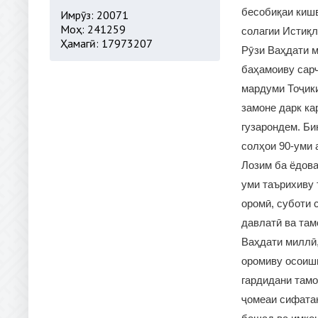
бесобиқаи кишв
Имрӯз: 20071
Моҳ: 241259
солагии Истиқл
Ҳамагӣ: 17973207
Рӯзи Ваҳдати м
баҳамоиву сарҷ
мардуми Тоҷик
замоне дарк ка
гузарондем. Би
солҳои 90-уми 
Лозим ба ёдова
уми таърихиву
оромӣ, суботи 
давлатӣ ва там
Ваҳдати миллӣ,
оромиву осоиш
гардидани тамо
ҷомеаи сифатан