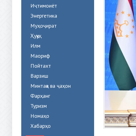
Иҷтимоиёт
Энергетика
Муҳоҷират
Ҳуқуқ
Илм
Маориф
Пойтахт
Варзиш
Минтақа ва ҷаҳон
Фарҳанг
Туризм
Номаҳо
Хабарҳо