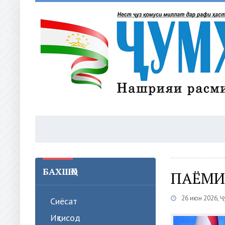
БАХШҲО
ПАЁМИ
26 июн 2026, 
Сиёсат
Иқтисод