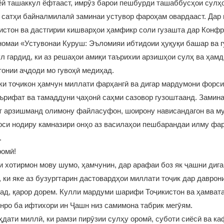
ёӣ ташаккул ёфтааст, имрӯз барои пешбурди ташаббусҳои сул
 сатҳи байналмилалӣ заминаи устувор фароҳам овардааст. Дар 
истон ва дастгирии кишварҳои ҳамфикр соли гузашта дар Конфр
маи «Устувонаи Куруш: Эъломияи ибтидоии ҳуқуқи башар ва г
л гардид, ки аз решаҳои амиқи таърихии арзишҳои сулҳ ва ҳам
онии аҷдоди мо гувоҳӣ медиҳад.
ки тоҷикон ҳамчун миллати фарҳангӣ ва дигар мардумони форс
рифат ва тамаддуни ҷаҳонӣ саҳми сазовор гузоштаанд. Замина
ят арзишманд олимону файласуфон, шоирону нависандагон ва м
оси нодиру камназири онҳо аз василаҳои пешбарандаи илму фар
.
ромӣ!
и хотирмон мову шумо, ҳамчунин, дар арафаи боз як ҷашни дига
 ки яке аз бузургтарин дастовардҳои миллати тоҷик дар даврон
ад, қарор дорем. Кулли мардуми шарифи Тоҷикистон ва ҳамват
ро ба ифтихори ин Ҷашн низ самимона табрик мегӯям.
дати миллӣ, ки рамзи пирӯзии сулҳу оромӣ, суботи сиёсӣ ва к