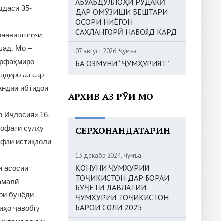
АБУАБДУЛЛОҲИ РӮДАКӢ.
ддаси 35-
ДАР ОМӮЗИШИ БЕШТАРИ
ОСОРИ НИЁГОН
САҲЛАНГОРӢ НАБОЯД КАРД
арнавиштсози
шад. Мо –
07 август 2026, Ҷумъа
арфаҳмиро
БА ОЗМУНИ “ҶУМҲУРИЯТ”
ндиро аз сар
андии ибтидои
АРХИВ АЗ РӮИ МОҲ
р Иҷлосияи 16-
рофати сулҳу
СЕРХОНАНДАТАРИН
ифзи истиқлоли
13 декабр 2024, Ҷумъа
ҚОНУНИ ҶУМҲУРИИ
и асосии
ТОҶИКИСТОН ДАР БОРАИ
амалӣ
БУҶЕТИ ДАВЛАТИИ
ри бунёди
ҶУМҲУРИИ ТОҶИКИСТОН
БАРОИ СОЛИ 2025
иҳо ҷавобгӯ