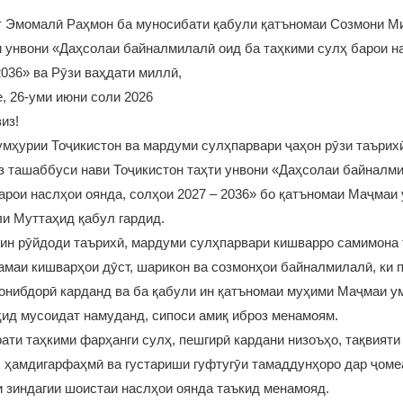
 Эмомалӣ Раҳмон ба муносибати қабули қатъномаи Созмони М
 унвони «Даҳсолаи байналмилалӣ оид ба таҳкими сулҳ барои н
2036» ва Рӯзи ваҳдати миллӣ,
, 26-уми июни соли 2026
из!
мҳурии Тоҷикистон ва мардуми сулҳпарвари ҷаҳон рӯзи таърих
з ташаббуси нави Тоҷикистон таҳти унвони «Даҳсолаи байналм
арои наслҳои оянда, солҳои 2027 – 2036» бо қатъномаи Маҷмаи
и Муттаҳид қабул гардид.
ин рӯйдоди таърихӣ, мардуми сулҳпарвари кишварро самимона 
амаи кишварҳои дӯст, шарикон ва созмонҳои байналмилалӣ, ки
ҷонибдорӣ карданд ва ба қабули ин қатъномаи муҳими Маҷмаи 
ид мусоидат намуданд, сипоси амиқ иброз менамоям.
ати таҳкими фарҳанги сулҳ, пешгирӣ кардани низоъҳо, тақвияти
 ҳамдигарфаҳмӣ ва густариши гуфтугӯи тамаддунҳоро дар ҷоме
 зиндагии шоистаи наслҳои оянда таъкид менамояд.