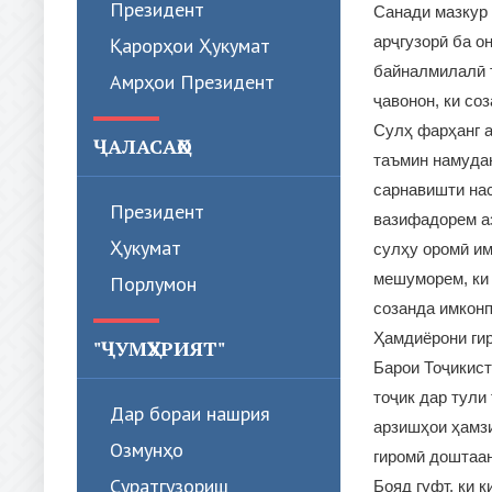
Президент
Санади мазкур 
арҷгузорӣ ба о
Қарорҳои Ҳукумат
байналмилалӣ т
Амрҳои Президент
ҷавонон, ки со
Сулҳ фарҳанг а
ҶАЛАСАҲО
таъмин намудан
сарнавишти нас
Президент
вазифадорем аз
Ҳукумат
сулҳу оромӣ им
мешуморем, ки 
Порлумон
созанда имконп
Ҳамдиёрони ги
"ҶУМҲУРИЯТ"
Барои Тоҷикист
тоҷик дар тули
Дар бораи нашрия
арзишҳои ҳамзи
Озмунҳо
гиромӣ доштаа
Суратгузориш
Бояд гуфт, ки 