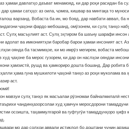
аз ҳамаи давлатҳо даъват менамояд, ки дар роҳи расидан ба су
н дар ҳамаи сатҳҳо: аз оила, ҷомеа, кишвар ва минтақа то мунос
алош варзанд. Вобаста ба ин, мо бояд, дар навбати аввал, ба 
зандагони ҷаҳони фардо мебошанд, омӯзонем, ки сулҳ танҳо набу
ст. Сулҳ масъулият аст. Сулҳ эҳтиром ба шаъну шарафи инсон 
и адолат ва имкониятҳои баробар барои ҳамаи инсоният аст. Аз
лҳои оянда ба тасмимҳое, ки мо имрӯз мегирем, вобаста мебош
 худ ҷаҳоне ба мерос гузорем, ки дар он наслҳои ояндаи инсон
кони ҳамзистӣ, рушд ва ҳамкориро дошта бошанд. Дар робита ба
ҳалли ҳама гуна мушкилоти ҷаҳонӣ танҳо аз роҳи муколама ва 
азир аст.
ромӣ!
он мавзуи сулҳ танҳо як масъалаи рӯзномаи байналмилалӣ нес
 таърихи чандинҳазорсолаи худ ҳамчун меросдорони тамаддуни
стии осоишта, таҳаммулгароӣ ва гуфтугӯи тамаддунҳоро ҳифз 
нд.
кишвари мо дар солҳои аввали истиқлол бо доштани чунин арзиш