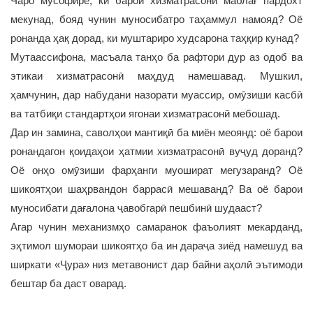
Чаро мусофире, ки барои хизматрасонӣ маблағ пардохт
мекунад, бояд чунин муносибатро таҳаммул намояд? Оё
ронанда ҳақ дорад, ки муштариро худсарона таҳқир кунад?
Мутаассифона, масъала танҳо ба рафтори дур аз одоб ва
этикаи хизматрасонӣ маҳдуд намешавад. Мушкил,
ҳамчунин, дар набудани назорати муассир, омӯзиши касбӣ
ва татбиқи стандартҳои ягонаи хизматрасонӣ мебошад.
Дар ин замина, саволҳои мантиқӣ ба миён меоянд: оё барои
ронандагон қоидаҳои ҳатмии хизматрасонӣ вуҷуд доранд?
Оё онҳо омӯзиши фарҳанги муошират мегузаранд? Оё
шикоятҳои шаҳрвандон баррасӣ мешаванд? Ва оё барои
муносибати дағалона ҷавобгарӣ пешбинӣ шудааст?
Агар чунин механизмҳо самаранок фаъолият мекарданд,
эҳтимол шумораи шикоятҳо ба ин дараҷа зиёд намешуд ва
ширкати «Ҷура» низ метавонист дар байни аҳолӣ эътимоди
бештар ба даст оварад.