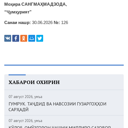
Моҳира САНГМАҲМАДЗОДА,
“Ҷумҳурият”
Санаи нашр:
30.06.2026
№:
126
ХАБАРҲОИ ОХИРИН
07 август 2026, Ҷумъа
ГУМРУК. ТАҶДИД ВА НАВСОЗИИ ГУЗАРГОҲҲОИ
САРҲАДӢ
07 август 2026, Ҷумъа
КӮЛОБ. ОМӮЗГОРОН ҶАШНИ МИЛЛИРО САЗОВОР