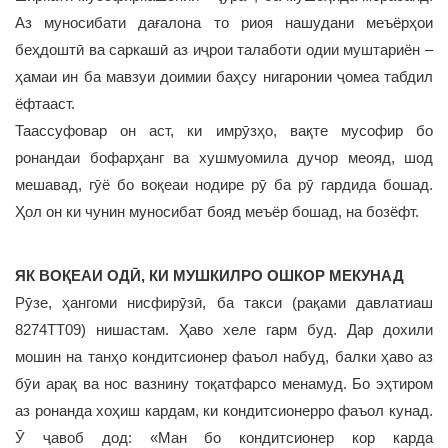
Аз муносибати дағалона то риоя нашудани меъёрҳои
беҳдоштӣ ва саркашӣ аз иҷрои талаботи одии муштариён –
ҳамаи ин ба мавзуи доимии баҳсу нигаронии ҷомеа табдил
ёфтааст.
Таассуфовар он аст, ки имрӯзҳо, вақте мусофир бо
ронандаи бофарҳанг ва хушмуомила дучор меояд, шод
мешавад, гӯё бо воқеаи нодире рӯ ба рӯ гардида бошад.
Ҳол он ки чунин муносибат бояд меъёр бошад, на бозёфт.
ЯК ВОҚЕАИ ОДӢ, КИ МУШКИЛРО ОШКОР МЕКУНАД
Рӯзе, ҳангоми нисфирӯзӣ, ба такси (рақами давлатиаш
8274ТТ09) нишастам. Ҳаво хеле гарм буд. Дар дохили
мошин на танҳо кондитсионер фаъол набуд, балки ҳаво аз
бӯи арақ ва нос вазнину тоқатфарсо менамуд. Бо эҳтиром
аз ронанда хоҳиш кардам, ки кондитсионерро фаъол кунад.
Ӯ ҷавоб дод: «Ман бо кондитсионер кор карда