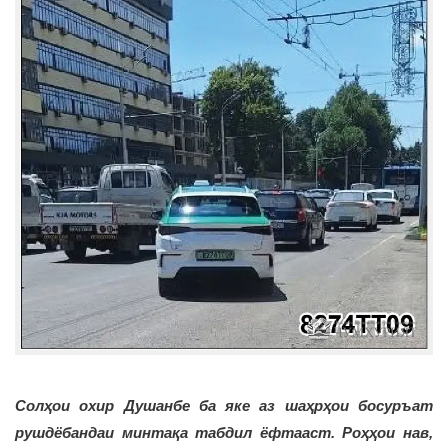
Солҳои охир Душанбе ба яке аз шаҳрҳои босуръат
рушдёбандаи минтақа табдил ёфтааст. Роҳҳои нав,