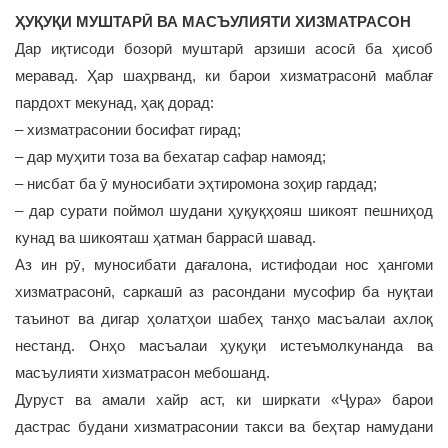
ҲУҚУҚИ МУШТАРӢ ВА МАСЪУЛИЯТИ ХИЗМАТРАСОН
Дар иқтисоди бозорӣ муштарӣ арзиши асосӣ ба ҳисоб
меравад. Ҳар шаҳрванд, ки барои хизматрасонӣ маблағ
пардохт мекунад, ҳақ дорад:
– хизматрасонии босифат гирад;
– дар муҳити тоза ва бехатар сафар намояд;
– нисбат ба ӯ муносибати эҳтиромона зоҳир гардад;
– дар сурати поймол шудани ҳуқуқҳояш шикоят пешниҳод
кунад ва шикояташ ҳатман баррасӣ шавад.
Аз ин рӯ, муносибати дағалона, истифодаи нос ҳангоми
хизматрасонӣ, саркашӣ аз расондани мусофир ба нуқтаи
таъинот ва дигар ҳолатҳои шабеҳ танҳо масъалаи ахлоқ
нестанд. Онҳо масъалаи ҳуқуқи истеъмолкунанда ва
масъулияти хизматрасон мебошанд.
Дуруст ва амали хайр аст, ки ширкати «Ҷура» барои
дастрас будани хизматрасонии такси ва беҳтар намудани