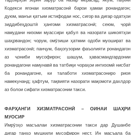
Кодекси ягонаи хизматрасонӣ барои ҳамаи ронандагон;
дуюм, манъи қатъии истифодаи нос, сигор ва дигар одатҳои
зиддибеҳдоштӣ ҳангоми хизматрасонӣ; сеюм, ҷорӣ
намудани низоми муассири қабул ва назорати шикоятҳои
шаҳрвандон; чорум, омӯзиши ҳатмии одоби муошират ва
хизматрасонӣ; панҷум, баҳогузории фаъолияти ронандагон
аз ҷониби мусофирон; шашум, ҳавасмандгардонии
ронандагони намунавӣ ва татбиқи чораҳои интизомӣ нисбат
ба ронандагоне, ки талаботи хизматрасониро риоя
намекунанд; ҳафтум, тақвияти назорати мақомоти дахлдор
аз болои сифати хизматрасонии такси.
ФАРҲАНГИ ХИЗМАТРАСОНӢ – ОИНАИ ШАҲРИ
МУОСИР
Имрӯзҳо масъалаи хизматрасонии такси дар Душанбе
дигар танҳо мушкили мусофирон нест. Ин масъала ба