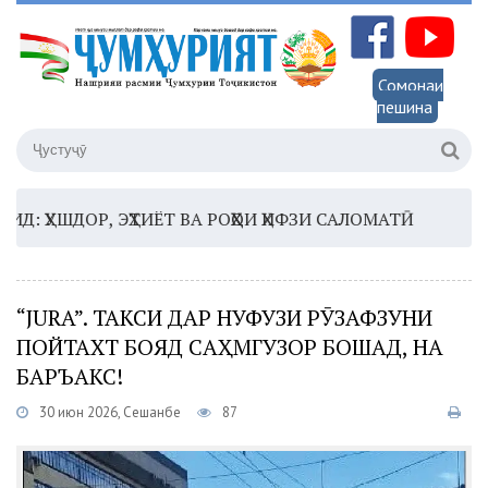
Сомонаи
пешина
ШДОР, ЭҲТИЁТ ВА РОҲҲОИ ҲИФЗИ САЛОМАТӢ
16:35 –
Ш
“JURA”. ТАКСИ ДАР НУФУЗИ РӮЗАФЗУНИ
ПОЙТАХТ БОЯД САҲМГУЗОР БОШАД, НА
БАРЪАКС!
30 июн 2026, Сешанбе
87