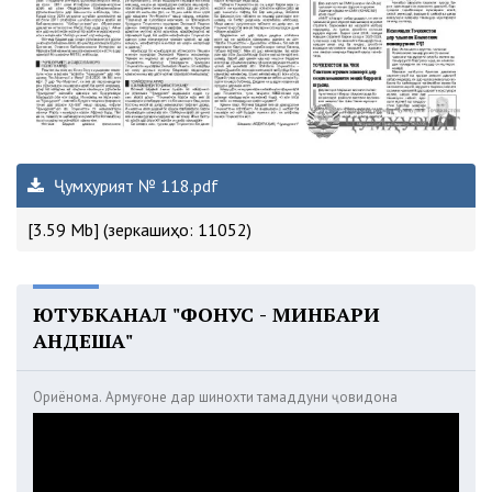
Ҷумҳурият № 118.pdf
[3.59 Mb] (зеркашиҳо: 11052)
ЮТУБКАНАЛ "ФОНУС - МИНБАРИ
АНДЕША"
Ориёнома. Армуғоне дар шинохти тамаддуни ҷовидона