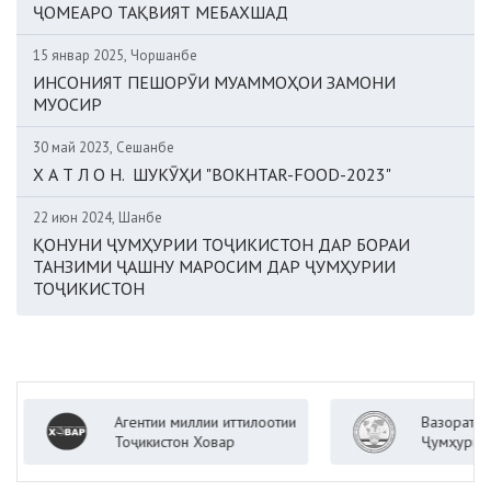
ҶОМЕАРО ТАҚВИЯТ МЕБАХШАД
15 январ 2025, Чоршанбе
ИНСОНИЯТ ПЕШОРӮИ МУАММОҲОИ ЗАМОНИ
МУОСИР
30 май 2023, Сешанбе
Х А Т Л О Н. ШУКӮҲИ "BOKHTAR-FOOD-2023"
22 июн 2024, Шанбе
ҚОНУНИ ҶУМҲУРИИ ТОҶИКИСТОН ДАР БОРАИ
ТАНЗИМИ ҶАШНУ МАРОСИМ ДАР ҶУМҲУРИИ
ТОҶИКИСТОН
Агентии миллии иттилоотии
Вазорати корҳои 
Тоҷикистон Ховар
Ҷумҳурии Тоҷикис