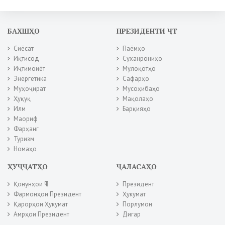
БАХШҲО
ПРЕЗИДЕНТИ ҶТ
Сиёсат
Паёмҳо
Иқтисод
Суханрониҳо
Иҷтимоиёт
Мулоқотҳо
Энергетика
Сафарҳо
Муҳоҷират
Мусоҳибаҳо
Ҳуқуқ
Мақолаҳо
Илм
Барқияҳо
Маориф
Фарҳанг
Туризм
Номаҳо
ҲУҶҶАТҲО
ҶАЛАСАҲО
Қонунҳои ҶТ
Президент
Фармонҳои Президент
Ҳукумат
Қарорҳои Ҳукумат
Порлумон
Амрҳои Президент
Дигар