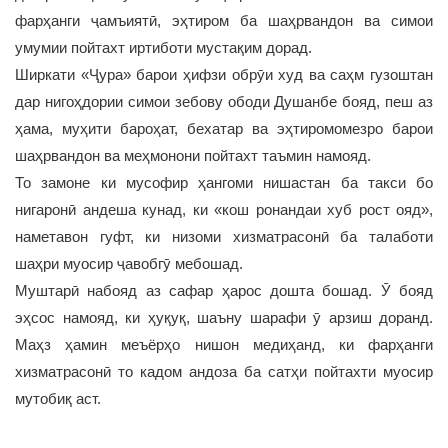
фарҳанги ҷамъиятӣ, эҳтиром ба шаҳрвандон ва симои
умумии пойтахт иртиботи мустақим дорад.
Ширкати «Ҷура» барои ҳифзи обрӯи худ ва саҳм гузоштан
дар нигоҳдории симои зебову ободи Душанбе бояд, пеш аз
ҳама, муҳити бароҳат, бехатар ва эҳтиромомезро барои
шаҳрвандон ва меҳмонони пойтахт таъмин намояд.
То замоне ки мусофир ҳангоми нишастан ба такси бо
нигаронӣ андеша кунад, ки «кош ронандаи хуб рост ояд»,
наметавон гуфт, ки низоми хизматрасонӣ ба талаботи
шаҳри муосир ҷавобгӯ мебошад.
Муштарӣ набояд аз сафар ҳарос дошта бошад. Ӯ бояд
эҳсос намояд, ки ҳуқуқ, шаъну шарафи ӯ арзиш доранд.
Маҳз ҳамин меъёрҳо нишон медиҳанд, ки фарҳанги
хизматрасонӣ то кадом андоза ба сатҳи пойтахти муосир
мутобиқ аст.