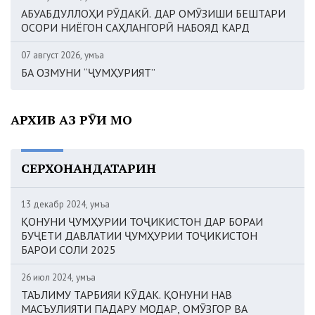
АБУАБДУЛЛОҲИ РӮДАКӢ. ДАР ОМӮЗИШИ БЕШТАРИ
ОСОРИ НИЁГОН САҲЛАНГОРӢ НАБОЯД КАРД
07 август 2026, Ҷумъа
БА ОЗМУНИ “ҶУМҲУРИЯТ”
АРХИВ АЗ РӮИ МОҲ
СЕРХОНАНДАТАРИН
13 декабр 2024, Ҷумъа
ҚОНУНИ ҶУМҲУРИИ ТОҶИКИСТОН ДАР БОРАИ
БУҶЕТИ ДАВЛАТИИ ҶУМҲУРИИ ТОҶИКИСТОН
БАРОИ СОЛИ 2025
26 июл 2024, Ҷумъа
ТАЪЛИМУ ТАРБИЯИ КӮДАК. ҚОНУНИ НАВ
МАСЪУЛИЯТИ ПАДАРУ МОДАР, ОМӮЗГОР ВА