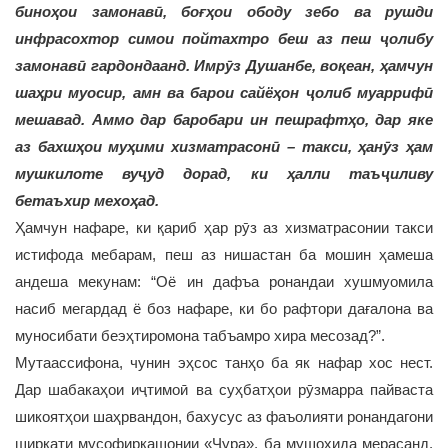
биноҳои замонавӣ, боғҳои ободу зебо ва рушди
инфрасохтор симои пойтахтро беш аз пеш ҷолибу
замонавӣ гардондаанд. Имрӯз Душанбе, воқеан, ҳамчун
шаҳри муосир, амн ва барои сайёҳон ҷолиб муаррифӣ
мешавад. Аммо дар баробари ин пешрафтҳо, дар яке
аз бахшҳои муҳими хизматрасонӣ – такси, ҳанӯз ҳам
мушкилоте вуҷуд дорад, ки ҳалли таъҷиливу
бетаъхир мехоҳад.
Ҳамчун нафаре, ки қариб ҳар рӯз аз хизматрасонии такси
истифода мебарам, пеш аз нишастан ба мошин ҳамеша
андеша мекунам: “Оё ин дафъа ронандаи хушмуомила
насиб мегардад ё боз нафаре, ки бо рафтори дағалона ва
муносибати беэҳтиромона табъамро хира месозад?”.
Мутаассифона, чунин эҳсос танҳо ба як нафар хос нест.
Дар шабакаҳои иҷтимоӣ ва суҳбатҳои рӯзмарра пайваста
шикоятҳои шаҳрвандон, бахусус аз фаъолияти ронандагони
ширкати мусофиркашонии «Ҷура», ба мушоҳида мерасанд.