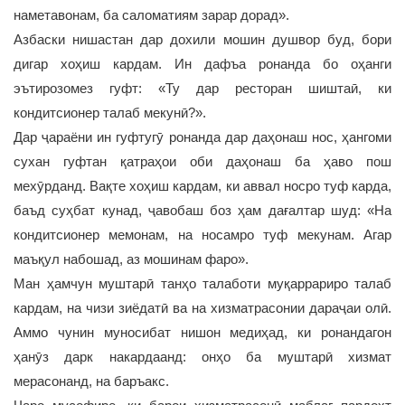
наметавонам, ба саломатиям зарар дорад».
Азбаски нишастан дар дохили мошин душвор буд, бори
дигар хоҳиш кардам. Ин дафъа ронанда бо оҳанги
эътирозомез гуфт: «Ту дар ресторан шиштаӣ, ки
кондитсионер талаб мекунӣ?».
Дар ҷараёни ин гуфтугӯ ронанда дар даҳонаш нос, ҳангоми
сухан гуфтан қатраҳои оби даҳонаш ба ҳаво пош
мехӯрданд. Вақте хоҳиш кардам, ки аввал носро туф карда,
баъд суҳбат кунад, ҷавобаш боз ҳам дағалтар шуд: «На
кондитсионер мемонам, на носамро туф мекунам. Агар
маъқул набошад, аз мошинам фаро».
Ман ҳамчун муштарӣ танҳо талаботи муқаррариро талаб
кардам, на чизи зиёдатӣ ва на хизматрасонии дараҷаи олӣ.
Аммо чунин муносибат нишон медиҳад, ки ронандагон
ҳанӯз дарк накардаанд: онҳо ба муштарӣ хизмат
мерасонанд, на баръакс.