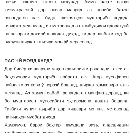
вазъи нақлиёт талош мекунад. Аммо вақте сатҳи
хизматрасонӣ дар аксар маврид аз ҷониби баъзе
ронандагон паст буда, шикоятҳои муштариён нодида
гирифта мешаванд, ин метавонад аз камбудиҳои идоракунӣ
ва назорати дохилӣ шаҳодат диҳад, ки дар навбати худ ба
нуфузи ширкат таъсири манфӣ мерасонад.
ПАС ЧӢ БОЯД КАРД?
Дар бисёр кишварҳои ҷаҳон фаъолияти ронандаи такси аз
баҳогузории муштариён вобаста аст. Агар мусофирон
пайваста аз кори ӯ норозӣ бошанд, ширкат ҳамкориро қатъ
мекунад. Аз ҳамин сабаб, ронандагон манфиатдоранд, ки
бо муштариён муносибати эҳтиромона дошта бошанд.
Татбиқи чунин таҷриба дар кишвари мо низ метавонад
натиҷаҳои мусбат диҳад.
Ҳамзамон, барои беҳтар намудани вазъ, андешидани
тадбирҳои зерин зарур ба назар мерасад: якум, таҳияи