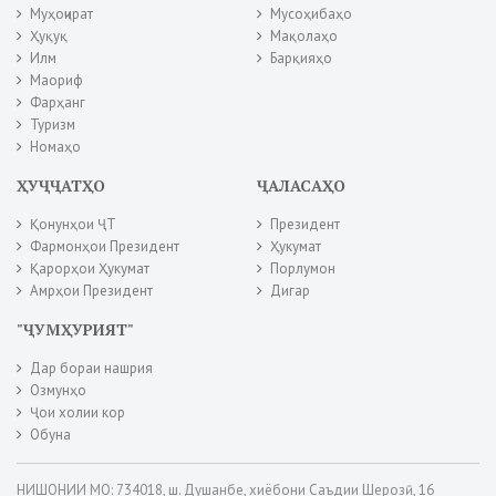
Муҳоҷират
Мусоҳибаҳо
Ҳуқуқ
Мақолаҳо
Илм
Барқияҳо
Маориф
Фарҳанг
Туризм
Номаҳо
ҲУҶҶАТҲО
ҶАЛАСАҲО
Қонунҳои ҶТ
Президент
Фармонҳои Президент
Ҳукумат
Қарорҳои Ҳукумат
Порлумон
Амрҳои Президент
Дигар
"ҶУМҲУРИЯТ"
Дар бораи нашрия
Озмунҳо
Ҷои холии кор
Обуна
НИШОНИИ МО: 734018, ш. Душанбе, хиёбони Саъдии Шерозӣ, 16