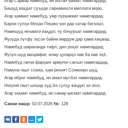
Агар Сарвар намебуд, ин Ватан ҷаннат намегардид.
Бишуд ваҳдат суъуде сарнавишти миллати моро,
Агар ҳиммат намебуд, умр пурҳикмат намегардид.
Барои сулҳи Меҳан Пешво ҷон дар хатар бигзошт,
Намешуд неъмати ваҳдат, чу боҷуръат намегардид.
Фузуда лутфу эҳсон байни мардум дар ҳама кишвар,
Намебуд шираханди тифл, дил роҳат намегардид.
Фузун шуд маърифат, илму ҳунарҳо нав ба нав эҳё,
Намебуд ганҷи фарҳанг армуғон санъат намегардид.
Намуна гашт созиш, ҳам ризоят Созмонро шуд,
Агар ибрат намебуд, ин амал мусбат намегардид.
Ниҳонӣ гашт шоҳид худ ба сулҳу ваҳдат аз оғоз,
Агар заҳмат намебуд, ин самар қисмат намегардид.
Санаи нашр:
02.07.2026
№:
128