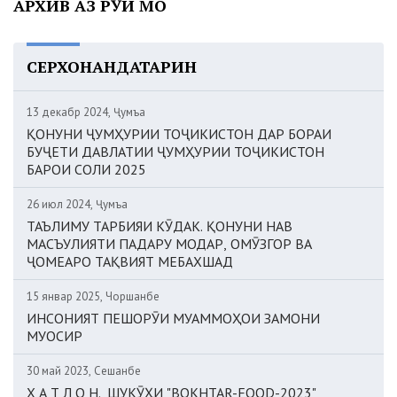
АРХИВ АЗ РӮИ МОҲ
СЕРХОНАНДАТАРИН
13 декабр 2024, Ҷумъа
ҚОНУНИ ҶУМҲУРИИ ТОҶИКИСТОН ДАР БОРАИ
БУҶЕТИ ДАВЛАТИИ ҶУМҲУРИИ ТОҶИКИСТОН
БАРОИ СОЛИ 2025
26 июл 2024, Ҷумъа
ТАЪЛИМУ ТАРБИЯИ КӮДАК. ҚОНУНИ НАВ
МАСЪУЛИЯТИ ПАДАРУ МОДАР, ОМӮЗГОР ВА
ҶОМЕАРО ТАҚВИЯТ МЕБАХШАД
15 январ 2025, Чоршанбе
ИНСОНИЯТ ПЕШОРӮИ МУАММОҲОИ ЗАМОНИ
МУОСИР
30 май 2023, Сешанбе
Х А Т Л О Н. ШУКӮҲИ "BOKHTAR-FOOD-2023"