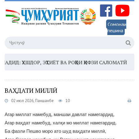
Сомонаи
пешина
ИД: ҲУШДОР, ЭҲТИЁТ ВА РОҲҲОИ ҲИФЗИ САЛОМАТӢ
16:3
ВАҲДАТИ МИЛЛӢ
02 июл 2026, Панҷшанбе
10
Агар миллат намебуд, маншаи давлат намегардид,
Агар ваҳдат намебуд, халқи мо миллат намегардид.
Ба фазли Пешво моро ато шуд ваҳдати миллӣ,