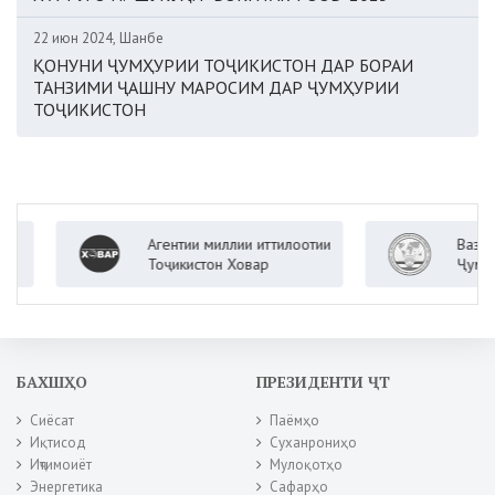
22 июн 2024, Шанбе
ҚОНУНИ ҶУМҲУРИИ ТОҶИКИСТОН ДАР БОРАИ
ТАНЗИМИ ҶАШНУ МАРОСИМ ДАР ҶУМҲУРИИ
ТОҶИКИСТОН
Агентии миллии иттилоотии
Вазорати 
Тоҷикистон Ховар
Ҷумҳурии 
БАХШҲО
ПРЕЗИДЕНТИ ҶТ
Сиёсат
Паёмҳо
Иқтисод
Суханрониҳо
Иҷтимоиёт
Мулоқотҳо
Энергетика
Сафарҳо