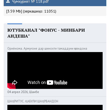
Ҷумҳурият № 118.pdf
[3.59 Mb] (зеркашиҳо: 11051)
ЮТУБКАНАЛ "ФОНУС - МИНБАРИ
АНДЕША"
Ориёнома. Армуғоне дар шинохти тамаддуни ҷовидона
04 апрел 2026, Шанбе
ШАҲРИТУС. ҚАБУЛИ ШАҲРВАНДОН