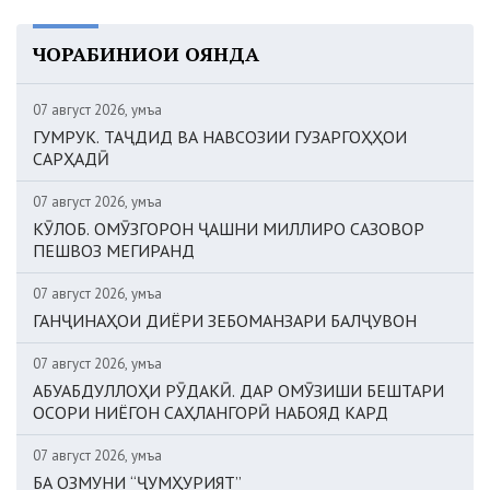
ЧОРАБИНИҲОИ ОЯНДА
07 август 2026, Ҷумъа
ГУМРУК. ТАҶДИД ВА НАВСОЗИИ ГУЗАРГОҲҲОИ
САРҲАДӢ
07 август 2026, Ҷумъа
КӮЛОБ. ОМӮЗГОРОН ҶАШНИ МИЛЛИРО САЗОВОР
ПЕШВОЗ МЕГИРАНД
07 август 2026, Ҷумъа
ГАНҶИНАҲОИ ДИЁРИ ЗЕБОМАНЗАРИ БАЛҶУВОН
07 август 2026, Ҷумъа
АБУАБДУЛЛОҲИ РӮДАКӢ. ДАР ОМӮЗИШИ БЕШТАРИ
ОСОРИ НИЁГОН САҲЛАНГОРӢ НАБОЯД КАРД
07 август 2026, Ҷумъа
БА ОЗМУНИ “ҶУМҲУРИЯТ”