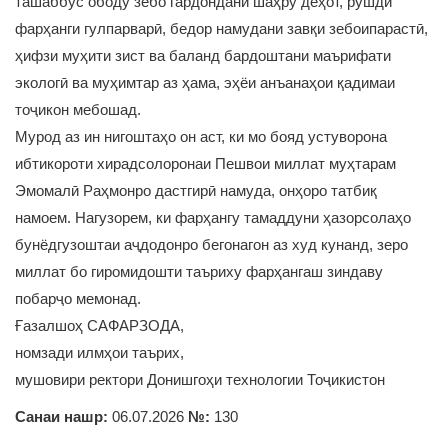
ташаббус ободу зебо гардондани шаҳру деҳот, рушди
фарҳанги гулпарварӣ, бедор намудани завқи зебоипарастӣ,
ҳифзи муҳити зист ва баланд бардоштани маърифати
экологӣ ва муҳимтар аз ҳама, эҳёи анъанаҳои қадимаи
тоҷикон мебошад.
Мурод аз ин нигоштаҳо он аст, ки мо бояд устуворона
ибтикороти хирадсолоронаи Пешвои миллат муҳтарам
Эмомалӣ Раҳмонро дастгирӣ намуда, онҳоро татбиқ
намоем. Нагузорем, ки фарҳангу тамаддуни ҳазорсолаҳо
бунёдгузоштаи аҷдодонро бегонагон аз худ кунанд, зеро
миллат бо гиромидошти таъриху фарҳангаш зиндаву
побарҷо мемонад.
Ғазалшоҳ САФАРЗОДА,
номзади илмҳои таърих,
мушовири ректори Донишгоҳи технологии Тоҷикистон
Санаи нашр:
06.07.2026
№:
130