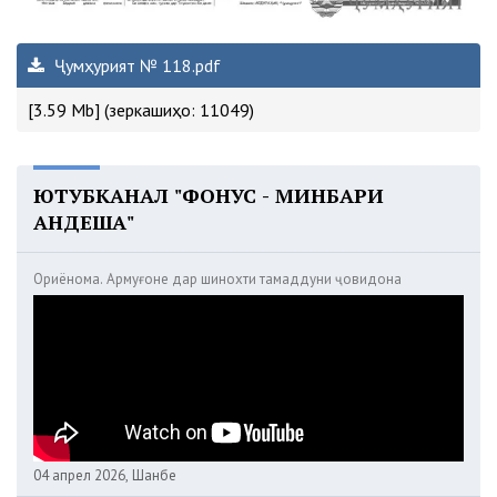
Ҷумҳурият № 118.pdf
[3.59 Mb] (зеркашиҳо: 11049)
ЮТУБКАНАЛ "ФОНУС - МИНБАРИ
АНДЕША"
Ориёнома. Армуғоне дар шинохти тамаддуни ҷовидона
04 апрел 2026, Шанбе