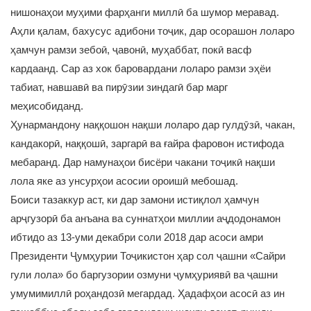
нишонаҳои муҳими фарҳанги миллӣ ба шумор меравад.
Аҳли қалам, бахусус адибони тоҷик, дар осорашон лоларо
ҳамчун рамзи зебоӣ, ҷавонӣ, муҳаббат, покӣ васф
кардаанд. Сар аз хок баровардани лоларо рамзи эҳёи
табиат, навшавӣ ва пирӯзии зиндагӣ бар марг
меҳисобиданд.
Ҳунармандону наққошон нақши лоларо дар гулдӯзӣ, чакан,
кандакорӣ, наққошӣ, заргарӣ ва ғайра фаровон истифода
мебаранд. Дар намунаҳои бисёри чакани тоҷикӣ нақши
лола яке аз унсурҳои асосии ороишӣ мебошад.
Боиси тазаккур аст, ки дар замони истиқлол ҳамчун
арҷгузорӣ ба анъана ва суннатҳои миллии аҷдодонамон
ибтидо аз 13-уми декабри соли 2018 дар асоси амри
Президенти Ҷумҳурии Тоҷикистон ҳар сол ҷашни «Сайри
гули лола» бо баргузории озмуни ҷумҳуриявӣ ва ҷашни
умумимиллӣ роҳандозӣ мегардад. Ҳадафҳои асосӣ аз ин