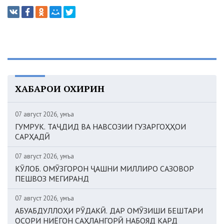
ХАБАРҲОИ ОХИРИН
07 август 2026, Ҷумъа
ГУМРУК. ТАҶДИД ВА НАВСОЗИИ ГУЗАРГОҲҲОИ
САРҲАДӢ
07 август 2026, Ҷумъа
КӮЛОБ. ОМӮЗГОРОН ҶАШНИ МИЛЛИРО САЗОВОР
ПЕШВОЗ МЕГИРАНД
07 август 2026, Ҷумъа
АБУАБДУЛЛОҲИ РӮДАКӢ. ДАР ОМӮЗИШИ БЕШТАРИ
ОСОРИ НИЁГОН САҲЛАНГОРӢ НАБОЯД КАРД