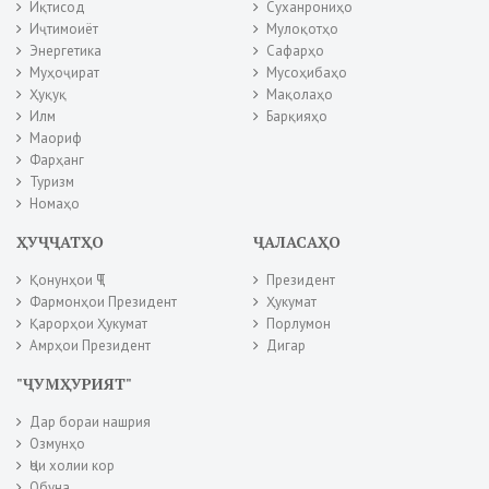
Иқтисод
Суханрониҳо
Иҷтимоиёт
Мулоқотҳо
Энергетика
Сафарҳо
Муҳоҷират
Мусоҳибаҳо
Ҳуқуқ
Мақолаҳо
Илм
Барқияҳо
Маориф
Фарҳанг
Туризм
Номаҳо
ҲУҶҶАТҲО
ҶАЛАСАҲО
Қонунҳои ҶТ
Президент
Фармонҳои Президент
Ҳукумат
Қарорҳои Ҳукумат
Порлумон
Амрҳои Президент
Дигар
"ҶУМҲУРИЯТ"
Дар бораи нашрия
Озмунҳо
Ҷои холии кор
Обуна