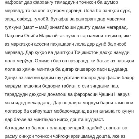
нафосат дар фарҳангу тамаддуни тоҷикон ба шумор
меравад, то ба ҳол эҳтиром доранд. Лола бо рангҳои сурх,
зард, сафед, гулобӣ, бунафш ва рангоранг дар мавсими
гулкунӣ (март – май) зинатбахши дашту даман мегардад.
Паҳноии Осиёи Марказӣ, аз ҷумла сарзамини тоҷикон, яке
аз марказҳои асосии паҳншавии лола дар дунё ба ҳисоб
меравад. Дар кӯҳҳо ва даштҳои Тоҷикистон даҳҳо намуди
лола мерӯяд. Олимон бар он назаранд, ки баъзе аз навъҳои
лола аз ҳамин минтақа ба дигар кишварҳо паҳн шудаанд.
Ҳанӯз аз замони қадим шукуфтани лоларо дар фасли баҳор
мардум нишонаи бедории табиат, оғози зиндагии нав,
тараддуди деҳқони донапош ва фарорасии Ҷашни Наврӯз
маънидод мекарданд. Дар он давра мардум барои тамошои
лолазор ба сайругашт мебаромаданд ва ин анъана то кунун
дар баъзе аз минтақаҳо нигоҳ дошта шудааст.
Аз қадим то ба ҳол лола дар зиндагӣ, адабиёт, санъат ва
расму оинҳои тоҷикон ҷойгоҳи арзишманд дошта, яке аз