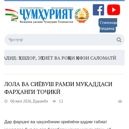
Сомонаи
пешина
: ҲУШДОР, ЭҲТИЁТ ВА РОҲҲОИ ҲИФЗИ САЛОМАТӢ
16:35
ЛОЛА ВА СИЁВУШ РАМЗИ МУҚАДДАСИ
ФАРҲАНГИ ТОҶИКӢ
06 июл 2026, Душанбе
12
Дар фарҳанг ва ҷаҳонбинии ориёиёни қадим табиат