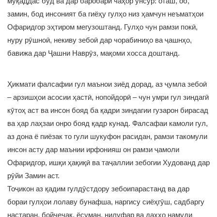
муқаддас буд ва дар баробари чаҳор унсур: оташ, об,
замин, бод инсоният ба гиёҳу гулҳо низ ҳамчун неъматҳои
Офаридгор эҳтиром мегузоштанд. Гулҳо чун рамзи покӣ,
нуру рӯшноӣ, некиву зебоӣ дар чорабиниҳо ва ҷашнҳо,
бавижа дар Ҷашни Наврӯз, мақоми хосса доштанд.
Ҳикмати фалсафии гул маънои зиёд дорад, аз ҷумла зебоӣ
– арзишҳои асосии ҳастӣ, нопойдорӣ – чун умри гул зиндагӣ
кӯтоҳ аст ва инсон бояд ба қадри зиндагии гузарон бирасад
ва ҳар лаҳзаи онро бояд қадр кунад. Фалсафаи камоли гул,
аз дона ё пиёзак то гули шукуфон расидан, рамзи такомули
инсон асту дар маънии ирфонияш он рамзи ҷамоли
Офаридгор, ишқи ҳақиқӣ ва таҷаллии зебогии Худованд дар
рӯйи Замин аст.
Тоҷикон аз қадим гулдӯстдору зебоипарастанд ва дар
бораи гулҳои лолаву бунафша, наргису сиёҳгӯш, садбаргу
настаран, бойчечак, ёсуман, нилуфар ва даҳҳо намуди