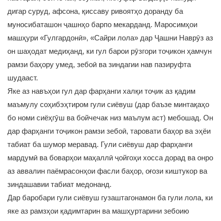
дигар суруд, афсона, қиссаву ривоятҳо доранду ба
муносибаташон ҷашнҳо барпо мекарданд. Маросимҳои
машҳури «Гулгардонӣ», «Сайри лола» дар Ҷашни Наврӯз аз
он шаҳодат медиҳанд, ки гул барои рӯзгори тоҷикон ҳамчун
рамзи баҳору умед, зебоӣ ва зиндагии нав пазируфта
шудааст.
Яке аз навъҳои гул дар фарҳанги халқи тоҷик аз қадим
маъмулу соҳибэҳтиром гули сиёвуш (дар баъзе минтақаҳо
бо номи сиёҳгӯш ва бойчечак низ маълум аст) мебошад. Он
дар фарҳанги тоҷикон рамзи зебоӣ, таровати баҳор ва эҳёи
табиат ба шумор меравад. Гули сиёвуш дар фарҳанги
мардумӣ ва боварҳои маҳаллӣ ҷойгоҳи хосса дорад ва онро
аз аввалин паёмрасонҳои фасли баҳор, оғози киштукор ва
зиндашавии табиат медонанд.
Дар баробари гули сиёвуш гузаштагонамон ба гули лола, ки
яке аз рамзҳои қадимтарин ва машҳуртарини зебоию