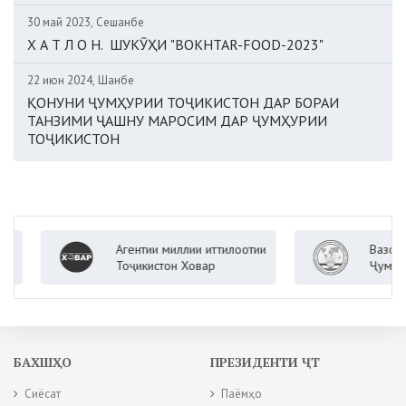
30 май 2023, Сешанбе
Х А Т Л О Н. ШУКӮҲИ "BOKHTAR-FOOD-2023"
22 июн 2024, Шанбе
ҚОНУНИ ҶУМҲУРИИ ТОҶИКИСТОН ДАР БОРАИ
ТАНЗИМИ ҶАШНУ МАРОСИМ ДАР ҶУМҲУРИИ
ТОҶИКИСТОН
Агентии миллии иттилоотии
Вазорати ко
Тоҷикистон Ховар
Ҷумҳурии То
БАХШҲО
ПРЕЗИДЕНТИ ҶТ
Сиёсат
Паёмҳо