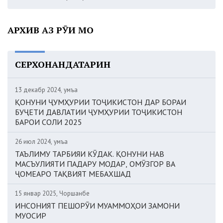
АРХИВ АЗ РӮИ МОҲ
СЕРХОНАНДАТАРИН
13 декабр 2024, Ҷумъа
ҚОНУНИ ҶУМҲУРИИ ТОҶИКИСТОН ДАР БОРАИ
БУҶЕТИ ДАВЛАТИИ ҶУМҲУРИИ ТОҶИКИСТОН
БАРОИ СОЛИ 2025
26 июл 2024, Ҷумъа
ТАЪЛИМУ ТАРБИЯИ КӮДАК. ҚОНУНИ НАВ
МАСЪУЛИЯТИ ПАДАРУ МОДАР, ОМӮЗГОР ВА
ҶОМЕАРО ТАҚВИЯТ МЕБАХШАД
15 январ 2025, Чоршанбе
ИНСОНИЯТ ПЕШОРӮИ МУАММОҲОИ ЗАМОНИ
МУОСИР