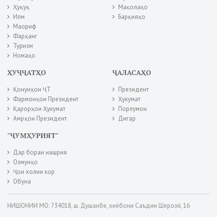
Ҳуқуқ
Мақолаҳо
Илм
Барқияҳо
Маориф
Фарҳанг
Туризм
Номаҳо
ҲУҶҶАТҲО
ҶАЛАСАҲО
Қонунҳои ҶТ
Президент
Фармонҳои Президент
Ҳукумат
Қарорҳои Ҳукумат
Порлумон
Амрҳои Президент
Дигар
"ҶУМҲУРИЯТ"
Дар бораи нашрия
Озмунҳо
Ҷои холии кор
Обуна
НИШОНИИ МО: 734018, ш. Душанбе, хиёбони Саъдии Шерозӣ, 16