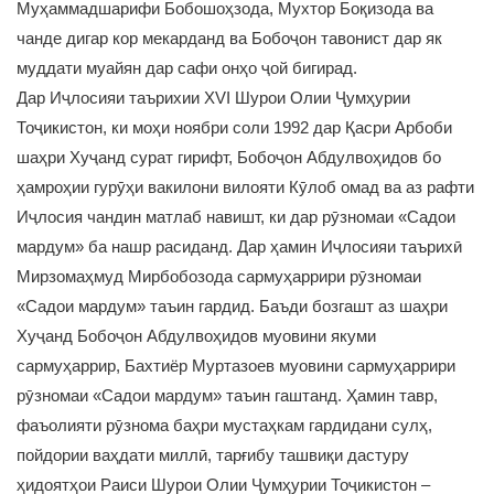
Муҳаммадшарифи Бобошоҳзода, Мухтор Боқизода ва
чанде дигар кор мекарданд ва Бобоҷон тавонист дар як
муддати муайян дар сафи онҳо ҷой бигирад.
Дар Иҷлосияи таърихии ХVI Шурои Олии Ҷумҳурии
Тоҷикистон, ки моҳи ноябри соли 1992 дар Қасри Арбоби
шаҳри Хуҷанд сурат гирифт, Бобоҷон Абдулвоҳидов бо
ҳамроҳии гурӯҳи вакилони вилояти Кӯлоб омад ва аз рафти
Иҷлосия чандин матлаб навишт, ки дар рӯзномаи «Садои
мардум» ба нашр расиданд. Дар ҳамин Иҷлосияи таърихӣ
Мирзомаҳмуд Мирбобозода сармуҳаррири рӯзномаи
«Садои мардум» таъин гардид. Баъди бозгашт аз шаҳри
Хуҷанд Бобоҷон Абдулвоҳидов муовини якуми
сармуҳаррир, Бахтиёр Муртазоев муовини сармуҳаррири
рӯзномаи «Садои мардум» таъин гаштанд. Ҳамин тавр,
фаъолияти рӯзнома баҳри мустаҳкам гардидани сулҳ,
пойдории ваҳдати миллӣ, тарғибу ташвиқи дастуру
ҳидоятҳои Раиси Шурои Олии Ҷумҳурии Тоҷикистон –