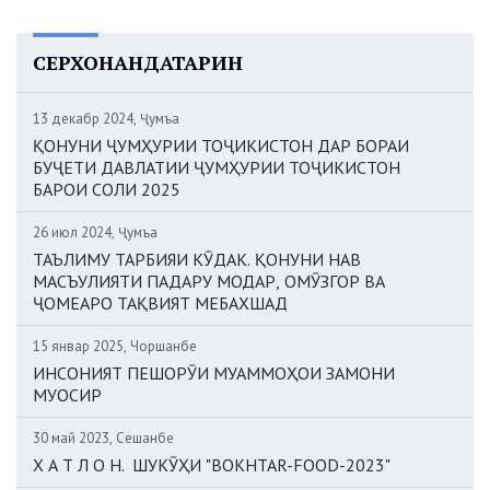
СЕРХОНАНДАТАРИН
13 декабр 2024, Ҷумъа
ҚОНУНИ ҶУМҲУРИИ ТОҶИКИСТОН ДАР БОРАИ
БУҶЕТИ ДАВЛАТИИ ҶУМҲУРИИ ТОҶИКИСТОН
БАРОИ СОЛИ 2025
26 июл 2024, Ҷумъа
ТАЪЛИМУ ТАРБИЯИ КӮДАК. ҚОНУНИ НАВ
МАСЪУЛИЯТИ ПАДАРУ МОДАР, ОМӮЗГОР ВА
ҶОМЕАРО ТАҚВИЯТ МЕБАХШАД
15 январ 2025, Чоршанбе
ИНСОНИЯТ ПЕШОРӮИ МУАММОҲОИ ЗАМОНИ
МУОСИР
30 май 2023, Сешанбе
Х А Т Л О Н. ШУКӮҲИ "BOKHTAR-FOOD-2023"