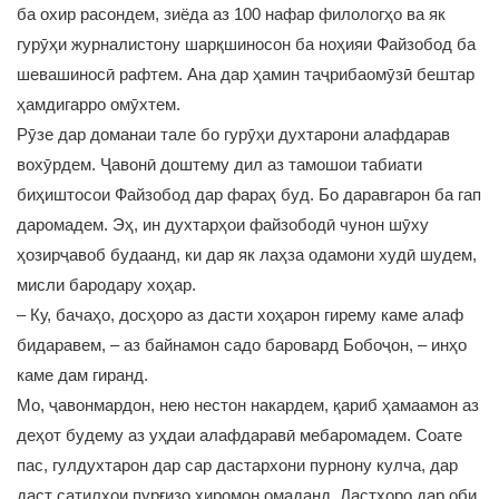
ба охир расондем, зиёда аз 100 нафар филологҳо ва як
гурӯҳи журналистону шарқшиносон ба ноҳияи Файзобод ба
шевашиносӣ рафтем. Ана дар ҳамин таҷрибаомӯзӣ бештар
ҳамдигарро омӯхтем.
Рӯзе дар доманаи тале бо гурӯҳи духтарони алафдарав
вохӯрдем. Ҷавонӣ доштему дил аз тамошои табиати
биҳиштосои Файзобод дар фараҳ буд. Бо даравгарон ба гап
даромадем. Эҳ, ин духтарҳои файзободӣ чунон шӯху
ҳозирҷавоб будаанд, ки дар як лаҳза одамони худӣ шудем,
мисли бародару хоҳар.
– Ку, бачаҳо, досҳоро аз дасти хоҳарон гирему каме алаф
бидаравем, – аз байнамон садо баровард Бобоҷон, – инҳо
каме дам гиранд.
Мо, ҷавонмардон, нею нестон накардем, қариб ҳамаамон аз
деҳот будему аз уҳдаи алафдаравӣ мебаромадем. Соате
пас, гулдухтарон дар сар дастархони пурнону кулча, дар
даст сатилҳои пурғизо хиромон омаданд. Дастҳоро дар оби