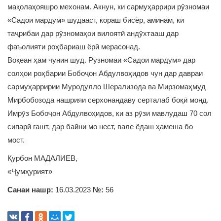
мақолаҳояшро мехонам. Акнун, ки сармуҳаррири рӯзномаи
«Садои мардум» шудааст, кораш бисёр, аминам, ки
таҷрибаи дар рӯзномаҳои вилоятӣ андӯхтааш дар
фаъолияти роҳбариаш ёрӣ мерасонад.
Воқеан ҳам чунин шуд. Рӯзномаи «Садои мардум» дар
солҳои роҳбарии Бобоҷон Абдулвоҳидов чун дар давраи
сармуҳарририи Муродулло Шерализода ва Мирзомаҳмуд
Мирбобозода нашрияи серхонандаву серталаб боқӣ монд.
Имрӯз Бобоҷон Абдулвоҳидов, ки аз рӯзи мавлудаш 70 сол
сипарӣ гашт, дар байни мо нест, вале ёдаш ҳамеша бо
мост.
Қурбон МАДАЛИЕВ,
«Ҷумҳурият»
Санаи нашр:
16.03.2023
№:
56