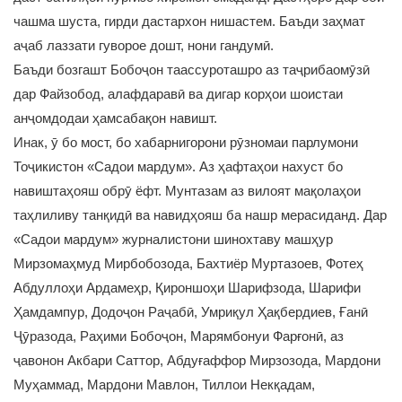
чашма шуста, гирди дастархон нишастем. Баъди заҳмат
аҷаб лаззати гуворое дошт, нони гандумӣ.
Баъди бозгашт Бобоҷон таассуроташро аз таҷрибаомӯзӣ
дар Файзобод, алафдаравӣ ва дигар корҳои шоистаи
анҷомдодаи ҳамсабақон навишт.
Инак, ӯ бо мост, бо хабарнигорони рӯзномаи парлумони
Тоҷикистон «Садои мардум». Аз ҳафтаҳои нахуст бо
навиштаҳояш обрӯ ёфт. Мунтазам аз вилоят мақолаҳои
таҳлиливу танқидӣ ва навидҳояш ба нашр мерасиданд. Дар
«Садои мардум» журналистони шинохтаву машҳур
Мирзомаҳмуд Мирбобозода, Бахтиёр Муртазоев, Фотеҳ
Абдуллоҳи Ардамеҳр, Қироншоҳи Шарифзода, Шарифи
Ҳамдампур, Додоҷон Раҷабӣ, Умриқул Ҳақбердиев, Ғанӣ
Ҷӯразода, Раҳими Бобоҷон, Марямбонуи Фарғонӣ, аз
ҷавонон Акбари Саттор, Абдуғаффор Мирзозода, Мардони
Муҳаммад, Мардони Мавлон, Тиллои Некқадам,