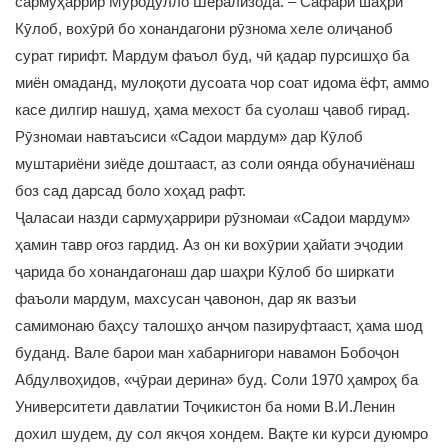
сармуҳаррир Муродулло Шерализода. – Сафари шаҳри
Кӯлоб, вохӯрӣ бо хонандагони рӯзнома хеле олиҷаноб
сурат гирифт. Мардум фаъол буд, чӣ қадар пурсишҳо ба
миён омаданд, мулоқоти дусоата чор соат идома ёфт, аммо
касе дилгир нашуд, ҳама мехост ба суолаш ҷавоб гирад.
Рӯзномаи навтаъсиси «Садои мардум» дар Кӯлоб
муштариёни зиёде доштааст, аз соли оянда обуначиёнаш
боз сад дарсад боло хоҳад рафт.
Ҷаласаи назди сармуҳаррири рӯзномаи «Садои мардум»
ҳамин тавр оғоз гардид. Аз он ки вохӯрии ҳайати эҷодии
ҷарида бо хонандагонаш дар шаҳри Кӯлоб бо ширкати
фаъоли мардум, махсусан ҷавонон, дар як вазъи
самимонаю баҳсу талошҳо анҷом пазируфтааст, ҳама шод
буданд. Вале барои ман хабарнигори навамон Бобоҷон
Абдулвоҳидов, «ҷӯраи дерина» буд. Соли 1970 ҳамроҳ ба
Университети давлатии Тоҷикистон ба номи В.И.Ленин
дохил шудем, ду сол якҷоя хондем. Вақте ки курси дуюмро