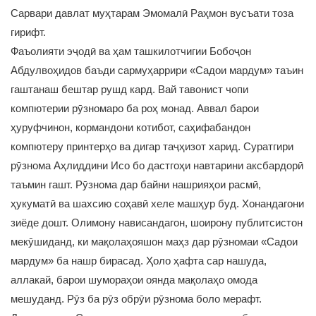
Сарвари давлат муҳтарам Эмомалӣ Раҳмон вусъати тоза
гирифт.
Фаъолияти эҷодӣ ва ҳам ташкилотчигии Бобоҷон
Абдулвоҳидов баъди сармуҳаррири «Садои мардум» таъин
гаштанаш бештар рушд кард. Вай тавонист чопи
компютерии рӯзномаро ба роҳ монад. Аввал барои
ҳуруфчинон, кормандони котибот, саҳифабандон
компютеру принтерҳо ва дигар таҷҳизот харид. Суратгири
рӯзнома Аҳлиддини Исо бо дастгоҳи навтарини аксбардорӣ
таъмин гашт. Рӯзнома дар байни нашрияҳои расмӣ,
ҳукуматӣ ва шахсию соҳавӣ хеле машҳур буд. Хонандагони
зиёде дошт. Олимону нависандагон, шоирону публитсистон
мекӯшиданд, ки мақолаҳояшон маҳз дар рӯзномаи «Садои
мардум» ба нашр бирасад. Ҳоло ҳафта сар нашуда,
аллакай, барои шумораҳои оянда мақолаҳо омода
мешуданд. Рӯз ба рӯз обрӯи рӯзнома боло мерафт.