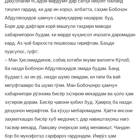
Даҳсолагии «Садои мардум» дар сатҳи ниҳоят баланд
таҷлил гардид, ки дар ин корҳо, албатта, саҳми Бобоҷон
Абдулвоҳидов ҳамчун сармуҳаррир назаррас буд.
Боре дар дафтари корӣ машғули таҳрири маводи
хабарнигорон будам, ки марде куҳансол иҷозати даромадан
кард. Аз ҷой бархоста пешвозаш гирифтам. Баъди
пурсупос, гуфт:
– Ман Ҳисомиддинов, собиқ котиби якуми вилояти Кӯлоб,
ба назди Бобоҷон Абдулвоҳидов омада будам. Банд
будааст, аз ин рӯ, назди шумо омадам, ки гапи ба вай
мегуфтаамро ба шумо гӯям. Ман Бобоҷонро ҳамчун
хабарнигори рӯзнома бисёр эҳтиром мекардам ва ҳоло ҳам
эҳтиром дорам. Бисёр ҷавони қобил буд. Ҳамроҳ ба назди
деҳқонон мерафтем. Ба кӯҳҳо мебаромадем. Ҳаёти инсони
заҳматкашро бисёр хуб медонист, дар навиштаҳояш нағз
тасвир мекард. Лавҳаву очеркҳои зиёд менавишт. Чандин
бор бо мукофотҳо сарфароз гардондем. Имрӯз ҳам