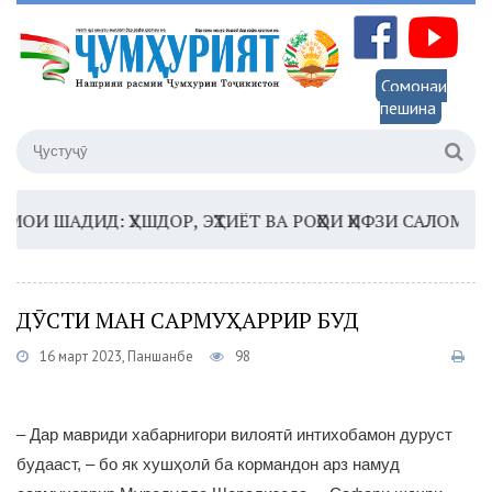
Сомонаи
пешина
ШАДИД: ҲУШДОР, ЭҲТИЁТ ВА РОҲҲОИ ҲИФЗИ САЛОМАТӢ
16
ДӮСТИ МАН САРМУҲАРРИР БУД
16 март 2023, Панҷшанбе
98
– Дар мавриди хабарнигори вилоятӣ интихобамон дуруст
будааст, – бо як хушҳолӣ ба кормандон арз намуд