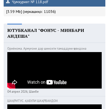
Ҷумҳурият № 118.pdf
[3.59 Mb] (зеркашиҳо: 11036)
ЮТУБКАНАЛ "ФОНУС - МИНБАРИ
АНДЕША"
Ориёнома. Армуғоне дар шинохти тамаддуни ҷовидона
04 апрел 2026, Шанбе
ШАҲРИТУС. ҚАБУЛИ ШАҲРВАНДОН