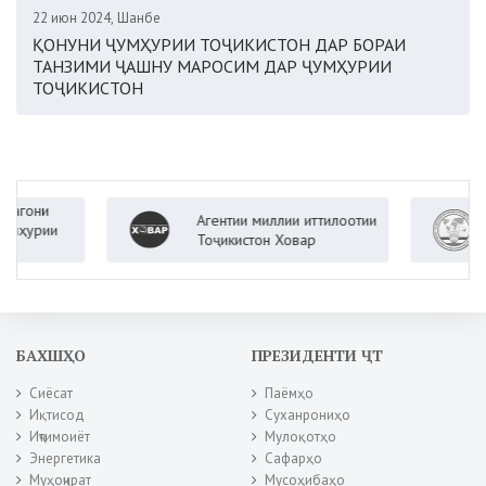
22 июн 2024, Шанбе
ҚОНУНИ ҶУМҲУРИИ ТОҶИКИСТОН ДАР БОРАИ
ТАНЗИМИ ҶАШНУ МАРОСИМ ДАР ҶУМҲУРИИ
ТОҶИКИСТОН
и
Агентии миллии иттилоотии
Вазо
ии
Тоҷикистон Ховар
Ҷумҳ
БАХШҲО
ПРЕЗИДЕНТИ ҶТ
Сиёсат
Паёмҳо
Иқтисод
Суханрониҳо
Иҷтимоиёт
Мулоқотҳо
Энергетика
Сафарҳо
Муҳоҷират
Мусоҳибаҳо