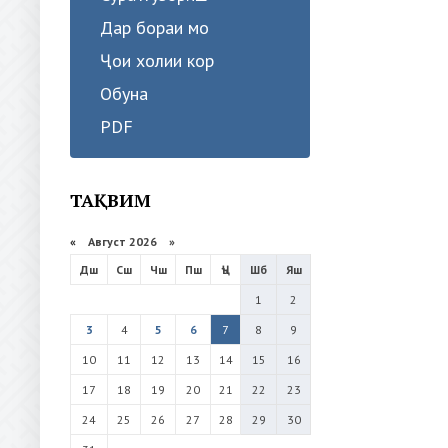
Дар бораи мо
Ҷои холии кор
Обуна
PDF
ТАҚВИМ
«
Август 2026 »
Дш
Сш
Чш
Пш
Ҷъ
Шб
Яш
1
2
3
4
5
6
7
8
9
10
11
12
13
14
15
16
17
18
19
20
21
22
23
24
25
26
27
28
29
30