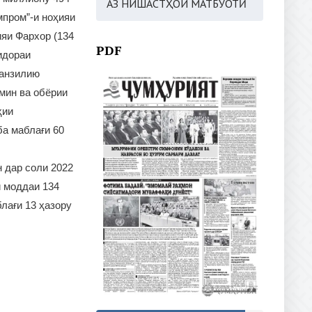
АЗ НИШАСТҲОИ МАТБУОТӢ
мпром”-и ноҳияи
ияи Фархор (134
PDF
идораи
манзилию
мин ва обёрии
ҳии
а маблағи 60
 дар соли 2022
и моддаи 134
лағи 13 ҳазору