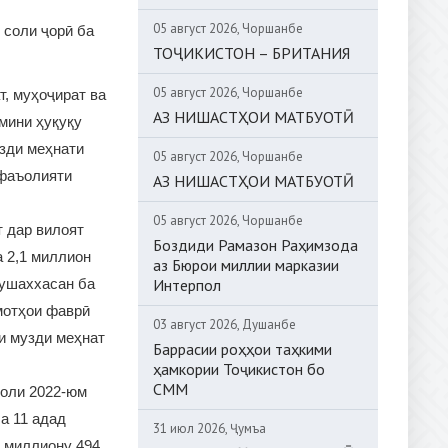
05 август 2026, Чоршанбе
 соли ҷорӣ ба
ТОҶИКИСТОН – БРИТАНИЯ
05 август 2026, Чоршанбе
т, муҳоҷират ва
АЗ НИШАСТҲОИ МАТБУОТӢ
ъмини ҳуқуқу
зди меҳнати
05 август 2026, Чоршанбе
 фаъолияти
АЗ НИШАСТҲОИ МАТБУОТӢ
05 август 2026, Чоршанбе
т дар вилоят
Боздиди Рамазон Раҳимзода
а 2,1 миллион
аз Бюрои миллии марказии
мушаххасан ба
Интерпол
мотҳои фаврӣ
03 август 2026, Душанбе
и музди меҳнат
Баррасии роҳҳои таҳкими
ҳамкории Тоҷикистон бо
СММ
соли 2022-юм
а 11 адад
31 июл 2026, Ҷумъа
3 миллиону 494