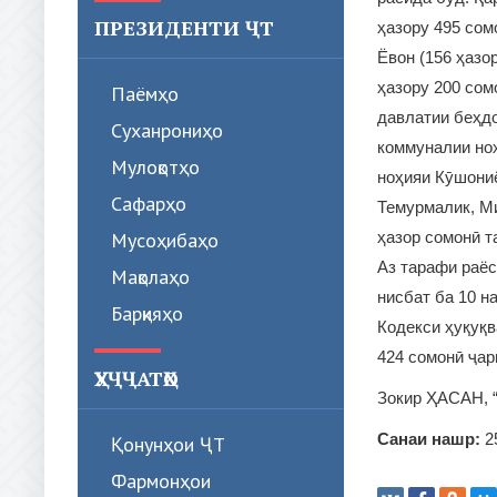
ПРЕЗИДЕНТИ ҶТ
ҳазору 495 сом
Ёвон (156 ҳазо
ҳазору 200 сом
Паёмҳо
давлатии беҳдо
Суханрониҳо
коммуналии ноҳ
Мулоқотҳо
ноҳияи Кӯшониё
Сафарҳо
Темурмалик, М
Мусоҳибаҳо
ҳазор сомонӣ т
Аз тарафи раёс
Мақолаҳо
нисбат ба 10 н
Барқияҳо
Кодекси ҳуқуқв
424 сомонӣ ҷар
ҲУҶҶАТҲО
Зокир ҲАСАН, 
Санаи нашр:
2
Қонунҳои ҶТ
Фармонҳои