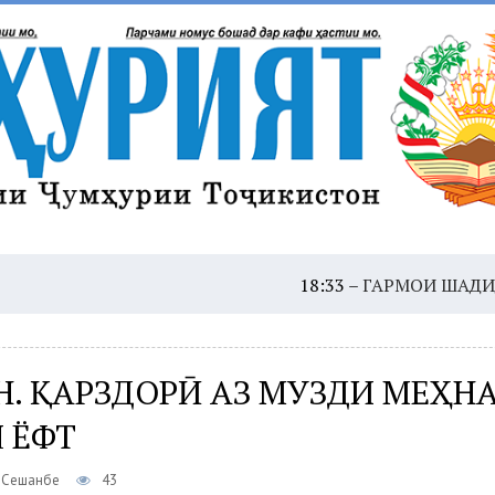
18:33 –
ГАРМОИ ШАДИД: ҲУШДОР
Н. ҚАРЗДОРӢ АЗ МУЗДИ МЕҲН
 ЁФТ
, Сешанбе
43