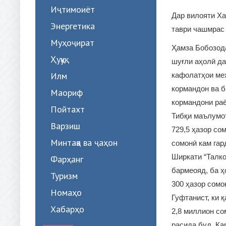
Иҷтимоиёт
Дар вилояти Ха
Энергетика
таври чашмрас 
Муҳоҷират
Ҳамза Бобозода
Ҳуқуқ
шуғли аҳолӣ да
Илм
кафолатҳои меҳ
кормандон ва 
Маориф
кормандони ра
Пойтахт
Тибқи маълумот
Варзиш
729,5 ҳазор со
Минтақа ва ҷаҳон
сомонӣ кам гар
Ширкати “Талко
Фарҳанг
бармеояд, ба ҳ
Туризм
300 ҳазор сомо
Номаҳо
Гуфтанист, ки 
Хабарҳо
2,8 миллион со
расида буд. Қа