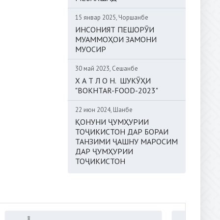
15 январ 2025, Чоршанбе
ИНСОНИЯТ ПЕШОРӮИ
МУАММОҲОИ ЗАМОНИ
МУОСИР
30 май 2023, Сешанбе
Х А Т Л О Н. ШУКӮҲИ
"BOKHTAR-FOOD-2023"
22 июн 2024, Шанбе
ҚОНУНИ ҶУМҲУРИИ
ТОҶИКИСТОН ДАР БОРАИ
ТАНЗИМИ ҶАШНУ МАРОСИМ
ДАР ҶУМҲУРИИ
ТОҶИКИСТОН