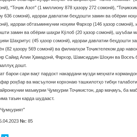
онӣ), “Тоҷик Азот” (1 миллиону 878 ҳазору 272 сомонӣ), “Тоҷикхи
ру 636 сомонӣ), идораи давлатии беҳдошти замин ва обёрии ноҳ
онӣ), идораи обтаъминкунии ноҳияи Фархор (146 ҳазор сомонӣ), 
шти замин ва обёрии шаҳри Кӯлоб (20 ҳазор сомонӣ), шуъбаи 
ияи Шаҳритус (45 ҳазор сомонӣ), идораи давлатии беҳдошти за
н (82 ҳазору 569 сомонӣ) ва филиалҳои Тоҷиктелеком дар наво
ир Сайид Алии Ҳамадонӣ, Фархор, Шамсиддин Шоҳин ва Восеъ б
ааллуқ дошт.
ат барои сари вақт пардохт накардани музди меҳнати кормандон
афар роҳбар ва масъулони корхонаю ташкилотҳо тибқи талабот
айронкунии маъмурии Ҷумҳурии Тоҷикистон, дар маҷмуъ, ба маб
има таъин карда шудааст.
“Ҷумҳурият”
5.04.2023
№:
85