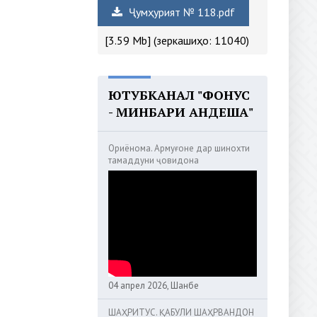
Ҷумҳурият № 118.pdf
[3.59 Mb] (зеркашиҳо: 11040)
ЮТУБКАНАЛ "ФОНУС
- МИНБАРИ АНДЕША"
Ориёнома. Армуғоне дар шинохти
тамаддуни ҷовидона
04 апрел 2026, Шанбе
ШАҲРИТУС. ҚАБУЛИ ШАҲРВАНДОН