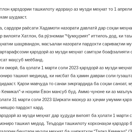
тлон қарздории ташкилоту идораҳо аз музди меҳнат то 1 апрели
кам шудааст.
, сардори раёсати Хадамоти назорати давлатӣ дар соҳаи меҳна
р вилояти Хатлон, ба рӯзномаи “Ҷумҳурият” иттилоъ дод, ки та
натии шаҳрвандон, масъалаи назорати пардохти саривақтии му
бартарафсозии қарздорӣ аз музди меҳнат самтҳои боафзалияти
ёсат маҳсуб меёбанд.
и оморӣ, ба ҳолати 1 марти соли 2023 қарздорӣ аз музди меҳна
мониро ташкил медиҳад, ки нисбат ба ҳамин давраи соли гузашт
дидааст. Қарзи мавҷуда то санаи зикргардида ба соҳаи саноат, 
 Кемикал”-и ноҳияи Ёвон мансуб буд. Аммо чуноне ки аз маълу
олати 31 марти соли 2023 Ширкати мазкур аз ҳаҷми умумии қарз
нияшро пардохт кард.
қарздорӣ аз музди меҳнат дар ҳудуди вилоят ба ҳолати 1 марти 
мониро ташкил медод. Теъдоди ташкилоту корхонаҳои қарздор б
рздории бештари музди меҳнат ба ширкатҳои “Талко Кемикал” (