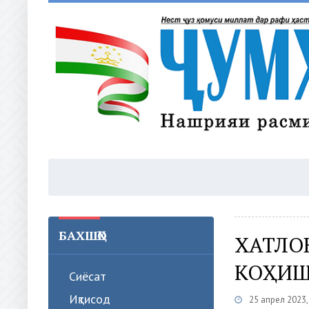
БАХШҲО
ХАТЛО
КОҲИШ
Сиёсат
Иқтисод
25 апрел 2023