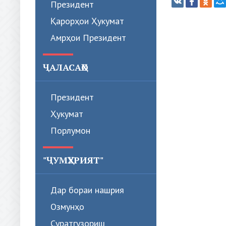
Президент
Қарорҳои Ҳукумат
Амрҳои Президент
ҶАЛАСАҲО
Президент
Ҳукумат
Порлумон
"ҶУМҲУРИЯТ"
Дар бораи нашрия
Озмунҳо
Суратгузориш