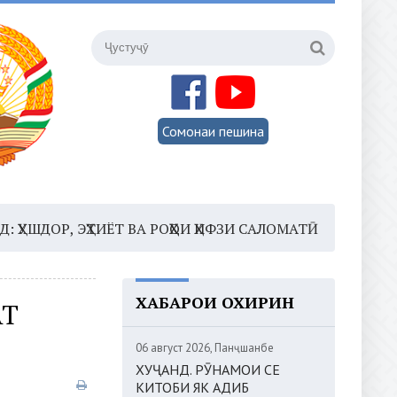
Сомонаи пешина
, ЭҲТИЁТ ВА РОҲҲОИ ҲИФЗИ САЛОМАТӢ
16:35 –
ШОМИ
ХАБАРҲОИ ОХИРИН
АТ
06 август 2026, Панҷшанбе
ХУҶАНД. РӮНАМОИ СЕ
КИТОБИ ЯК АДИБ