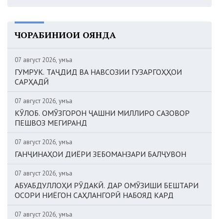
ЧОРАБИНИҲОИ ОЯНДА
07 август 2026, Ҷумъа
ГУМРУК. ТАҶДИД ВА НАВСОЗИИ ГУЗАРГОҲҲОИ
САРҲАДӢ
07 август 2026, Ҷумъа
КӮЛОБ. ОМӮЗГОРОН ҶАШНИ МИЛЛИРО САЗОВОР
ПЕШВОЗ МЕГИРАНД
07 август 2026, Ҷумъа
ГАНҶИНАҲОИ ДИЁРИ ЗЕБОМАНЗАРИ БАЛҶУВОН
07 август 2026, Ҷумъа
АБУАБДУЛЛОҲИ РӮДАКӢ. ДАР ОМӮЗИШИ БЕШТАРИ
ОСОРИ НИЁГОН САҲЛАНГОРӢ НАБОЯД КАРД
07 август 2026, Ҷумъа