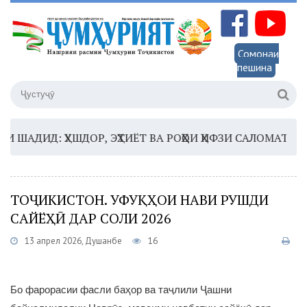
Сомонаи
пешина
АДИД: ҲУШДОР, ЭҲТИЁТ ВА РОҲҲОИ ҲИФЗИ САЛОМАТӢ
16:
ТОҶИКИСТОН. УФУҚҲОИ НАВИ РУШДИ
САЙЁҲӢ ДАР СОЛИ 2026
13 апрел 2026, Душанбе
16
Бо фарорасии фасли баҳор ва таҷлили Ҷашни