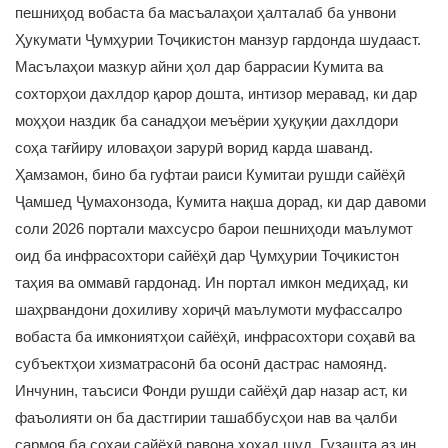
пешниҳод вобаста ба масъалаҳои ҳалталаб ба унвони
Ҳукумати Ҷумҳурии Тоҷикистон манзур гардонда шудааст.
Масълаҳои мазкур айни ҳол дар баррасии Кумита ва
сохторҳои дахлдор қарор дошта, интизор меравад, ки дар
моҳҳои наздик ба санадҳои меъёрии ҳуқуқии дахлдори
соҳа тағйиру иловаҳои зарурӣ ворид карда шаванд.
Ҳамзамон, бино ба гуфтаи раиси Кумитаи рушди сайёҳӣ
Ҷамшед Ҷумахонзода, Кумита нақша дорад, ки дар давоми
соли 2026 портали махсусро барои пешниҳоди маълумот
оид ба инфрасохтори сайёҳӣ дар Ҷумҳурии Тоҷикистон
таҳия ва оммавӣ гардонад. Ин портал имкон медиҳад, ки
шаҳрвандони дохиливу хориҷӣ маълумоти муфассалро
вобаста ба имкониятҳои сайёҳӣ, инфрасохтори соҳавӣ ва
субъектҳои хизматрасонӣ ба осонӣ дастрас намоянд.
Инчунин, таъсиси Фонди рушди сайёҳӣ дар назар аст, ки
фаъолияти он ба дастгирии ташаббусҳои нав ва ҷалби
сармоя ба соҳаи сайёҳӣ равона хоҳад шуд. Гузашта аз ин,