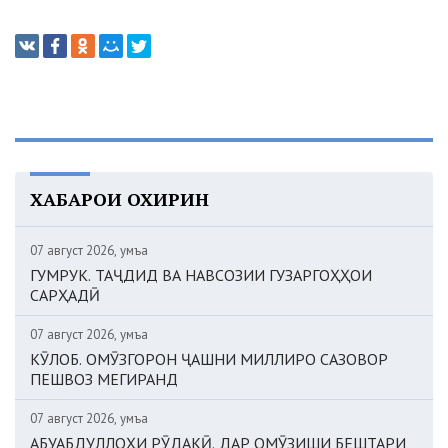
ХАБАРҲОИ ОХИРИН
07 август 2026, Ҷумъа
ГУМРУК. ТАҶДИД ВА НАВСОЗИИ ГУЗАРГОҲҲОИ
САРҲАДӢ
07 август 2026, Ҷумъа
КӮЛОБ. ОМӮЗГОРОН ҶАШНИ МИЛЛИРО САЗОВОР
ПЕШВОЗ МЕГИРАНД
07 август 2026, Ҷумъа
АБУАБДУЛЛОҲИ РӮДАКӢ. ДАР ОМӮЗИШИ БЕШТАРИ