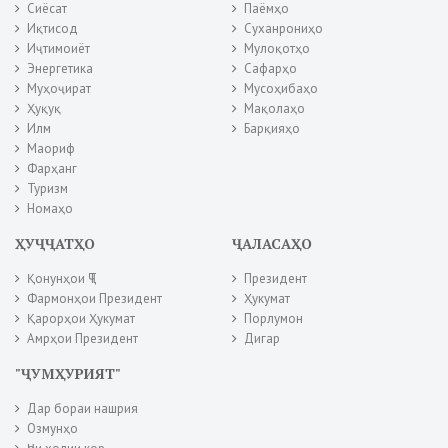
Сиёсат
Паёмҳо
Иқтисод
Суханрониҳо
Иҷтимоиёт
Мулоқотҳо
Энергетика
Сафарҳо
Муҳоҷират
Мусоҳибаҳо
Ҳуқуқ
Мақолаҳо
Илм
Барқияҳо
Маориф
Фарҳанг
Туризм
Номаҳо
ҲУҶҶАТҲО
ҶАЛАСАҲО
Қонунҳои ҶТ
Президент
Фармонҳои Президент
Ҳукумат
Қарорҳои Ҳукумат
Порлумон
Амрҳои Президент
Дигар
"ҶУМҲУРИЯТ"
Дар бораи нашрия
Озмунҳо