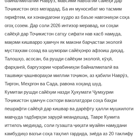
байналмилалии Наврӯз, мавсими навбатии сайёҳӣ дар
Тоҷикистон оғоз мегардад. Ба ин муносибат мо тасмим
гирифтем, ки хонандагони худро аз баъзе навгониҳои соҳа
огоҳ созем. Дар соли 2026 интизор меравад, ки соҳаи
сайёҳӣ дар Тоҷикистон сатҳу сифати нав касб намуда,
мақоми кишварро ҳамчун як макони барҷастаи экологӣ
мустаҳкам созад ва шумораи сайёҳонро афзоиш диҳад.
Талошҳо, асосан, ба рушди сайёҳии экологӣ, кӯҳӣ,
фарҳангӣ, баргузории чорабиниҳои байналмилалӣ ва
ташвиқи ҷашнвораҳои миллии тоҷикон, аз қабили Наврӯз,
Тиргон, Меҳргон ва Сада, равона хоҳанд шуд.
Кумитаи рушди сайёҳии назди Ҳукумати Ҷумҳурии
Тоҷикистон ҳамчун сохтори ваколатдори соҳа баҳри
пешрафти сайёҳӣ дар кишвар ва дарёфту ҳалли мушкилоти
мавҷуда тадбирҳои зарурӣ меандешад. Тавре Кумита
иттилоъ медиҳад, соли гузашта ҷиҳати муайян намудани
камбудиҳо вазъи соҳа таҳлил гардида, зиёда аз 20 таклифу