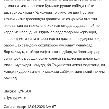
ҳамаи хизматрасониҳои Кумитаи рушди сайёҳӣ тибқи
дастури Ҳукумати Ҷумҳурии Тоҷикистон дар Портали
ягонаи хизматрасониҳои давлатӣ, ки аз ҷониби Агентии
инноватсия ва технологияҳои нав омода шудааст, ҷойгир
карда мешаванд. Ин иқдом ба содагардонии коргузорӣ,
шаффофияти хизматрасониҳо ва дастрас гардидани онҳо
барои шаҳрвандону соҳибкорон мусоидат менамояд.
Дар маҷмуъ, татбиқи сифатноки тадбирҳои болозикр дар
соли ҷорӣ ба рушди соҳаи сайёҳӣ ва афзоиши даромади
миллӣ мусоидат намуда, ба Тоҷикистон имкон медиҳанд, ки
мавқеи худро ҳамчун як маркази сайёҳии минтақавӣ таҳким
бахшад.
Шаҳноз ҚУРБОН,
«Ҷумҳурият»
Санаи нашр:
13.04.2026
№:
67