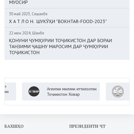
МУОСИР
30 май 2023, Сешанбе
Х А Т Л О Н. ШУКӮҲИ "BOKHTAR-FOOD-2023"
22 июн 2024, Шанбе
ҚОНУНИ ҶУМҲУРИИ ТОҶИКИСТОН ДАР БОРАИ
ТАНЗИМИ ҶАШНУ МАРОСИМ ДАР ҶУМҲУРИИ
ТОҶИКИСТОН
Агентии миллии иттилоотии
Вазора
Тоҷикистон Ховар
Ҷумҳур
БАХШҲО
ПРЕЗИДЕНТИ ҶТ