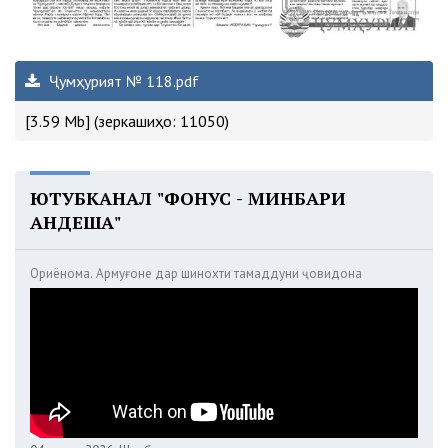
Ҷумҳурият № 118.pdf
[3.59 Mb] (зеркашиҳо: 11050)
ЮТУБКАНАЛ "ФОНУС - МИНБАРИ
АНДЕША"
Ориёнома. Армуғоне дар шинохти тамаддуни ҷовидона