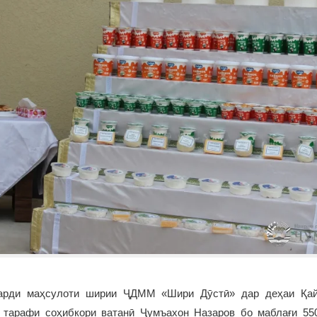
карди маҳсулоти ширии ҶДММ «Шири Дӯстӣ» дар деҳаи Қай
 тарафи соҳибкори ватанӣ Ҷумъахон Назаров бо маблағи 55