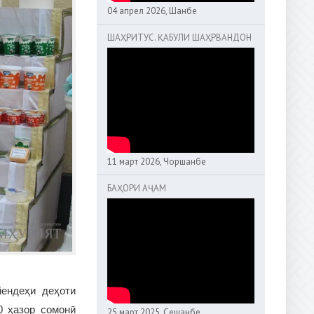
04 апрел 2026, Шанбе
ШАҲРИТУС. ҚАБУЛИ ШАҲРВАНДОН
11 март 2026, Чоршанбе
БАҲОРИ АҶАМ
ендеҳи деҳоти
0 ҳазор сомонӣ
25 март 2025, Сешанбе