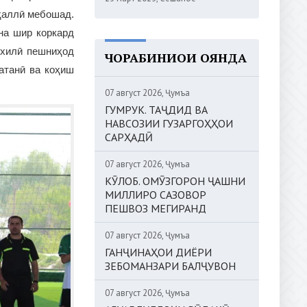
ҳаллӣ мебошад.
на шир коркард
охилӣ пешниҳод
ЧОРАБИНИҲОИ ОЯНДА
атанӣ ва коҳиш
07 август 2026, Ҷумъа
ГУМРУК. ТАҶДИД ВА
НАВСОЗИИ ГУЗАРГОҲҲОИ
САРҲАДӢ
07 август 2026, Ҷумъа
КӮЛОБ. ОМӮЗГОРОН ҶАШНИ
МИЛЛИРО САЗОВОР
ПЕШВОЗ МЕГИРАНД
07 август 2026, Ҷумъа
ГАНҶИНАҲОИ ДИЁРИ
ЗЕБОМАНЗАРИ БАЛҶУВОН
07 август 2026, Ҷумъа