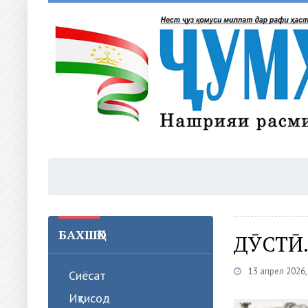
БАХШҲО
ДӮСТӢ.
13 апрел 2026
Сиёсат
Иқтисод