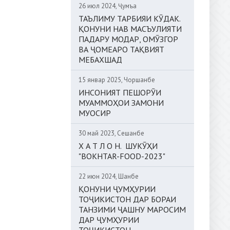
26 июл 2024, Ҷумъа
ТАЪЛИМУ ТАРБИЯИ КӮДАК.
ҚОНУНИ НАВ МАСЪУЛИЯТИ
ПАДАРУ МОДАР, ОМӮЗГОР
ВА ҶОМЕАРО ТАҚВИЯТ
МЕБАХШАД
15 январ 2025, Чоршанбе
ИНСОНИЯТ ПЕШОРӮИ
МУАММОҲОИ ЗАМОНИ
МУОСИР
30 май 2023, Сешанбе
Х А Т Л О Н. ШУКӮҲИ
"BOKHTAR-FOOD-2023"
22 июн 2024, Шанбе
ҚОНУНИ ҶУМҲУРИИ
ТОҶИКИСТОН ДАР БОРАИ
ТАНЗИМИ ҶАШНУ МАРОСИМ
ДАР ҶУМҲУРИИ
ТОҶИКИСТОН