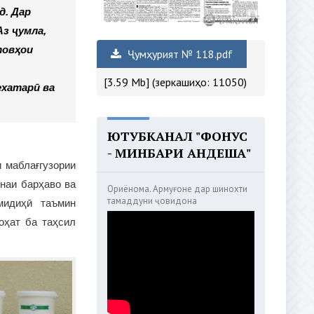
д. Дар
з ҷумла,
товҳои
Ҷумҳурият № 118.pdf
[3.59 Mb] (зеркашиҳо: 11050)
ехатарӣ ва
ЮТУБКАНАЛ "ФОНУС
- МИНБАРИ АНДЕША"
 маблағгузории
наи барҳаво ва
Ориёнома. Армуғоне дар шинохти
тамаддуни ҷовидона
мидиҳӣ таъмин
оҳат ба таҳсил