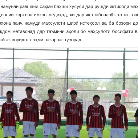
, намунаи равшани саҳми бахши хусусӣ дар рушди иқтисоди ма
ҳсолии корхона имкон медиҳад, ки дар як шабонарӯз то як тон
рхона панҷ намуди маҳсулоти ширӣ истеҳсол ва ба бозори д
иқдом метавонад дар таъмини аҳолӣ бо маҳсулоти босифати в
гӣ аз воридот саҳми назаррас гузорад.