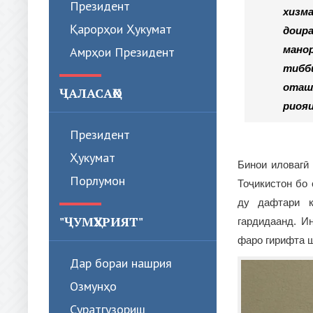
Президент
хизма
Қарорҳои Ҳукумат
доира
манор
Амрҳои Президент
тиббӣ
оташ
ҶАЛАСАҲО
риояи
Президент
Ҳукумат
Бинои иловагӣ
Порлумон
Тоҷикистон бо
ду дафтари к
"ҶУМҲУРИЯТ"
гардидаанд. И
фаро гирифта 
Дар бораи нашрия
Озмунҳо
Суратгузориш