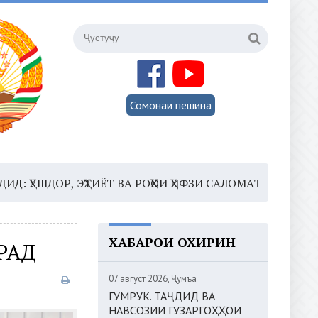
Сомонаи пешина
 ЭҲТИЁТ ВА РОҲҲОИ ҲИФЗИ САЛОМАТӢ
16:35 –
ШОМИ
ХАБАРҲОИ ОХИРИН
РАД
07 август 2026, Ҷумъа
ГУМРУК. ТАҶДИД ВА
НАВСОЗИИ ГУЗАРГОҲҲОИ