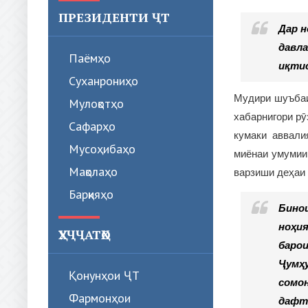
ПРЕЗИДЕНТИ ҶТ
Дар н
давла
Паёмҳо
иқтис
Суханрониҳо
Мудири шуъбаи
Мулоқотҳо
хабарнигори рӯ
Сафарҳо
кумаки аввали
Мусоҳибаҳо
миёнаи умумии
Мақолаҳо
варзиши деҳаи 
Барқияҳо
Бинои
ноҳия
ҲУҶҶАТҲО
барои
Ҷумҳу
Қонунҳои ҶТ
сомон
Фармонҳои
дафта