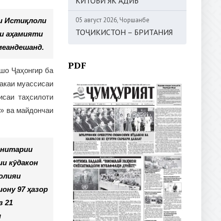
КИТОБИ ЯК АДИБ
05 август 2026, Чоршанбе
ии Истиқлоли
ТОҶИКИСТОН – БРИТАНИЯ
ои аҳамияти
меандешанд.
PDF
шо Ҷаҳонгир ба
бакаи муассисаи
исаи таҳсилоти
» ва майдончаи
анитарии
ии кӯдакон
олияи
ону 97 ҳазор
з 21
и