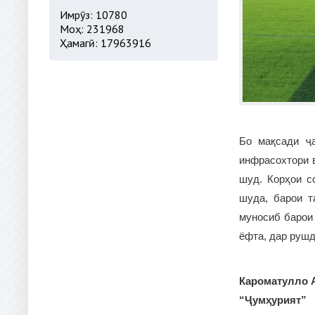
Имрӯз: 10780
Моҳ: 231968
Ҳамагӣ: 17963916
Бо мақсади ҷа
инфрасохтори 
шуд. Корҳои с
шуда, барои т
муносиб барои
ёфта, дар рушд
Кароматулло 
“Ҷумҳурият”