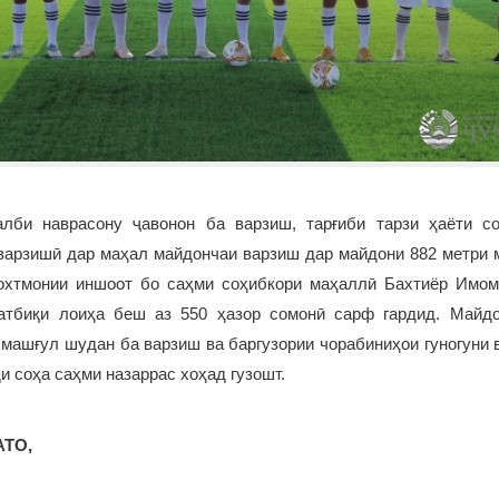
лби наврасону ҷавонон ба варзиш, тарғиби тарзи ҳаёти 
варзишӣ дар маҳал майдончаи варзиш дар майдони 882 метри 
охтмонии иншоот бо саҳми соҳибкори маҳаллӣ Бахтиёр Имо
атбиқи лоиҳа беш аз 550 ҳазор сомонӣ сарф гардид. Майд
 машғул шудан ба варзиш ва баргузории чорабиниҳои гуногуни 
и соҳа саҳми назаррас хоҳад гузошт.
АТО,