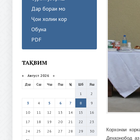
Дар бораи мо
Ҷои холии кор
Обуна
PDF
ТАҚВИМ
«
Август 2026 »
Дш
Сш
Чш
Пш
Ҷъ
Шб
Яш
1
2
3
4
5
6
7
8
9
10
11
12
13
14
15
16
17
18
19
20
21
22
23
Корхонаи кор
24
25
26
27
28
29
30
Деҳқонобод аз