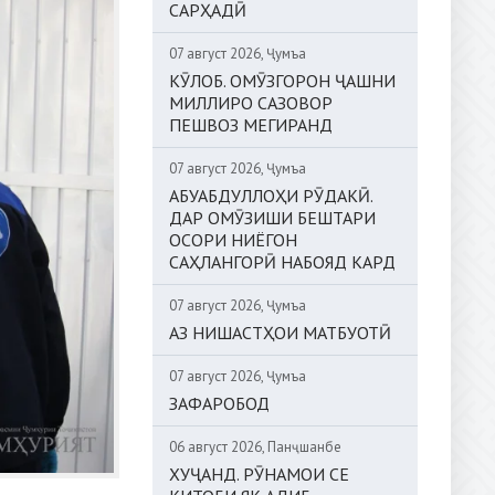
САРҲАДӢ
07 август 2026, Ҷумъа
КӮЛОБ. ОМӮЗГОРОН ҶАШНИ
МИЛЛИРО САЗОВОР
ПЕШВОЗ МЕГИРАНД
07 август 2026, Ҷумъа
АБУАБДУЛЛОҲИ РӮДАКӢ.
ДАР ОМӮЗИШИ БЕШТАРИ
ОСОРИ НИЁГОН
САҲЛАНГОРӢ НАБОЯД КАРД
07 август 2026, Ҷумъа
АЗ НИШАСТҲОИ МАТБУОТӢ
07 август 2026, Ҷумъа
ЗАФАРОБОД
06 август 2026, Панҷшанбе
ХУҶАНД. РӮНАМОИ СЕ