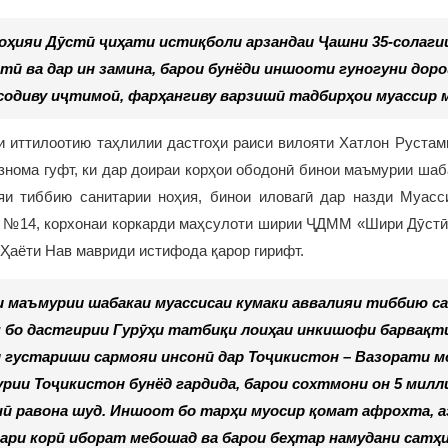
оҳияи Дӯстӣ ҷиҳати истиқболи арзандаи Ҷашни 35-солаг
тӣ ва дар ин замина, барои бунёди иншооти гуногуни дор
одиву иҷтимоӣ, фарҳангиву варзишӣ тадбирҳои муассир 
 иттилоотию таҳлилии дастгоҳи раиси вилояти Хатлон Рустам
знома гуфт, ки дар доираи корҳои ободонӣ бинои маъмурии ша
яи тиббию санитарии ноҳия, бинои иловагӣ дар назди Муасс
 №14, корхонаи коркарди маҳсулоти ширии ҶДММ «Шири Дӯстӣ
Ҳаёти Нав мавриди истифода қарор гирифт.
 маъмурии шабакаи муассисаи кумаки аввалияи тиббию с
 бо дастгирии Гурӯҳи татбиқи лоиҳаи инкишофи барвақт
 густариши сармояи инсонӣ дар Тоҷикистон – Вазорати м
рии Тоҷикистон бунёд гардида, барои сохтмони он 5 милли
ӣ равона шуд. Иншоот бо тарҳи муосир қомат афрохта, а
ри корӣ иборат мебошад ва барои беҳтар намудани сатҳ