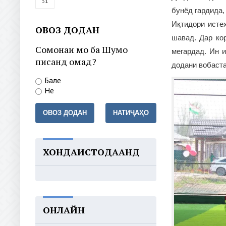
31
бунёд гардида
Иқтидори исте
ОВОЗ ДОДАН
шавад. Дар ко
Сомонаи мо ба Шумо
мегардад. Ин 
писанд омад?
додани вобаста
Бале
Не
ОВОЗ ДОДАН
НАТИҶАҲО
ХОНДАИСТОДААНД
ОНЛАЙН