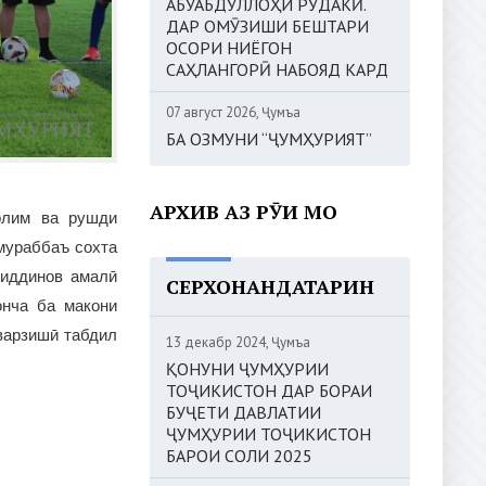
АБУАБДУЛЛОҲИ РӮДАКӢ.
ДАР ОМӮЗИШИ БЕШТАРИ
ОСОРИ НИЁГОН
САҲЛАНГОРӢ НАБОЯД КАРД
07 август 2026, Ҷумъа
БА ОЗМУНИ “ҶУМҲУРИЯТ”
АРХИВ АЗ РӮИ МОҲ
солим ва рушди
мураббаъ сохта
миддинов амалӣ
СЕРХОНАНДАТАРИН
онча ба макони
варзишӣ табдил
13 декабр 2024, Ҷумъа
ҚОНУНИ ҶУМҲУРИИ
ТОҶИКИСТОН ДАР БОРАИ
БУҶЕТИ ДАВЛАТИИ
ҶУМҲУРИИ ТОҶИКИСТОН
БАРОИ СОЛИ 2025