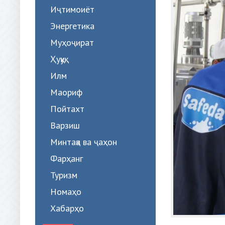
Иҷтимоиёт
Энергетика
Муҳоҷират
Ҳуқуқ
Илм
Маориф
Пойтахт
Варзиш
Минтақа ва ҷаҳон
Фарҳанг
Туризм
Номаҳо
Хабарҳо