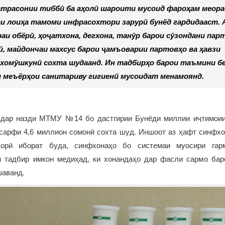
трасонии тиббӣ ба аҳолӣ шароити мусоид фароҳам меора
и лоиҳа тамоми инфрасохтори зарурӣ бунёд гардидааст. А
аи обёрӣ, ҳоҷатхона, дегхона, танӯр барои сӯзондани пар
, майдончаи махсус барои ҷамъоварии партовҳо ва ҳавзи
хомӯшкунӣ сохта шудаанд. Ин тадбирҳо барои таъмини б
 меъёрҳои санитариву гигиенӣ мусоидат менамоянд.
 дар назди МТМУ №14 бо дастгирии Бунёди миллии иҷтимоии
 сарфи 4,6 миллион сомонӣ сохта шуд. Иншоот аз ҳафт синфхо
орӣ иборат буда, синфхонаҳо бо системаи муосири гар
н тадбир имкон медиҳад, ки хонандаҳо дар фасли сармо бар
шаванд.