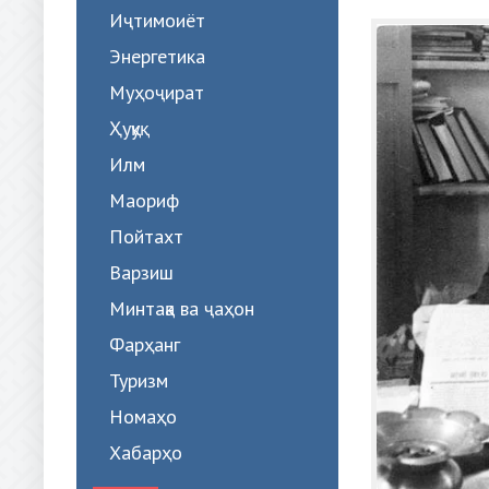
Иҷтимоиёт
Энергетика
Муҳоҷират
Ҳуқуқ
Илм
Маориф
Пойтахт
Варзиш
Минтақа ва ҷаҳон
Фарҳанг
Туризм
Номаҳо
Хабарҳо