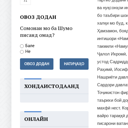
31
ва нуқсонҳои и
бо таъбири шои
ОВОЗ ДОДАН
халқи мо буд, 
Сомонаи мо ба Шумо
Ҳамзамон, бояд
писанд омад?
интишори «Наму
Бале
такмили «Намун
Не
Ҷалол Икромӣ, 
устод Садридд
ОВОЗ ДОДАН
НАТИҶАҲО
Раҳимӣ, Иосиф 
Нашриёти давла
Сардори давла
ХОНДАИСТОДААНД
Тоҷикистон фир
таърихи бой до
махфӣ нест. Ко
вайро тараққӣ 
ОНЛАЙН
писарони ватан