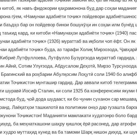
н китоб, як навъ фидокории қаҳрамонона буд дар соҳаи маданият
рона гӯем, «Намунаи адабиёти тоҷик» пойдевори адабиётшинос
ки баъдҳо бар он пойдевор бинои бошукӯҳи ин соҳаи илм бунёд 
 таъкид кард, ки китоби «Намунаҳои адабиёти тоҷик» (1940) пас
наи адабиёти тоҷик» (1926) мураттаб ва иқболи чоп ёфт. Он як
аи адабиёти тоҷик» буда, аз тарафи Холиқ Мирзозода, Ҷавҳар
Кибриё Лутфуллоева, Лутфулло Бузургзода мураттаб гардида, 
ин Айнӣ, Сотим Улуғзода, Абдусалом Деҳотӣ, Мирзо Турсунзод
Брагинский ва роҳбарии Абулқосим Лоҳутӣ соли 1940 бо алифб
тии Тоҷикистон мунташир гардид. Дар аввали китоб телеграмм
ти шуравӣ Иосиф Сталин, ки соли 1925 ба конференсияи якуми
истода буд, ҷой дода шудааст, ки бо чунин суханон сар мешава
ранд. Лаёқатҳои ташкилотӣ ва политикии онҳо дар гузашта баро
ркунони Тоҷикистон! Маданияти мамлакати худатонро боло бард
диҳед, ба меҳнаткашони шаҳру қишлоқ ёрӣ расонед, дар атрофи
и худро муттаҳид кунед ва ба тамоми Шарқ нишон диҳед, ки шу