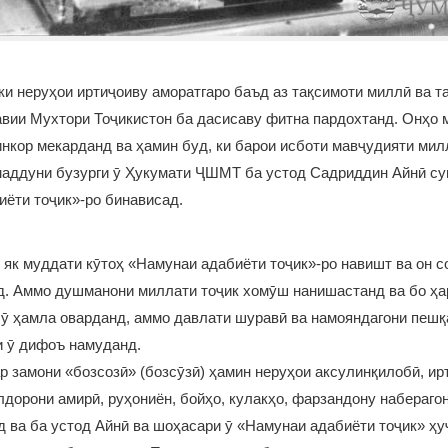
ки неруҳои иртиҷоиву аморатгаро баъд аз тақсимоти миллӣ ва 
вии Мухтори Тоҷикистон ба дасисаву фитна пардохтанд. Онҳо 
инкор мекарданд ва ҳамин буд, ки барои исботи мавҷудияти мил
маддуни бузурги ӯ Ҳукумати ҶШМТ ба устод Садриддин Айнӣ су
ёти тоҷик»-ро бинависад.
 як муддати кӯтоҳ «Намунаи адабиёти тоҷик»-ро навишт ва он с
. Аммо душманони миллати тоҷик хомӯш нанишастанд ва бо ҳар
 ӯ ҳамла оварданд, аммо давлати шуравӣ ва намояндагони пешқ
и ӯ дифоъ намуданд.
р замони «бозсозӣ» (бозсӯзӣ) ҳамин неруҳои аксулинқилобӣ, ир
лдорони амирӣ, руҳониён, бойҳо, кулакҳо, фарзандону наберагон
 ва ба устод Айнӣ ва шоҳасари ӯ «Намунаи адабиёти тоҷик» ҳу