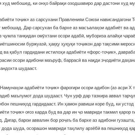
 худ мебошед, ки онҳо байрақи озодшавиро дар дастони худ му
биёти тоҷик» аз сарсухани Правленияи Союзи нависандагони Т
 мебошад. Дар сарсухан ба бархе аз масъалаҳои адабиёт ва а
аз ҷумла танқидан омӯхтани осори адабӣ, мубориза алайҳи ҷара
иётшиносии буржуазӣ, ҳаққу ҳуқуқи тоҷикон дар тақсими мерос
д ва қабул гардидани истилоҳи адабиёти «форс-тоҷик», давраб
расии осори адибони маъруф, баррасӣ ва нақди эҷодиёти даҳан
 андохта шудааст.
Намунаҳои адабиёти тоҷик» фарогири осори адибон (аз асри Х т
 адиб маълумот дода шудааст. Чун урф дар тазкира аввал тарҷу
ибон пешниҳод гардидааст. Ин ҳамон равиши коре буд, ки устод
ёти тоҷик» оғоз карда буд ва дар ин ҷо мавриди такмил қарор г
д. Дигар, барои аввалин бор роҷеъ ба бархе аз адибони гузашта
дода шуда, осорашон мавриди таҳлилу арзёбӣ ва пешниҳод қар