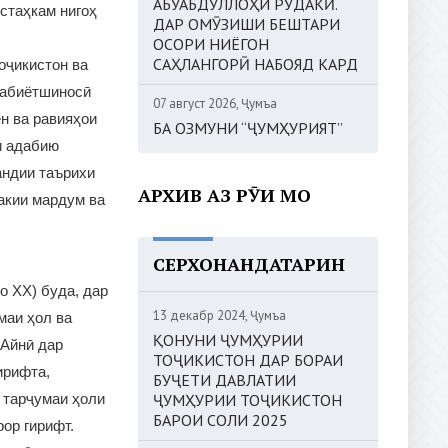
АБУАБДУЛЛОҲИ РӮДАКӢ.
стаҳкам нигоҳ
ДАР ОМӮЗИШИ БЕШТАРИ
ОСОРИ НИЁГОН
САҲЛАНГОРӢ НАБОЯД КАРД
оҷикистон ва
дабиётшиносӣ
07 август 2026, Ҷумъа
ён ва равияҳои
БА ОЗМУНИ “ҶУМҲУРИЯТ”
и адабию
андии таърихи
АРХИВ АЗ РӮИ МОҲ
акии мардум ва
СЕРХОНАНДАТАРИН
о ХХ) буда, дар
13 декабр 2024, Ҷумъа
маи ҳол ва
ҚОНУНИ ҶУМҲУРИИ
 Айнӣ дар
ТОҶИКИСТОН ДАР БОРАИ
ирифта,
БУҶЕТИ ДАВЛАТИИ
ҶУМҲУРИИ ТОҶИКИСТОН
, тарҷумаи ҳоли
БАРОИ СОЛИ 2025
ор гирифт.