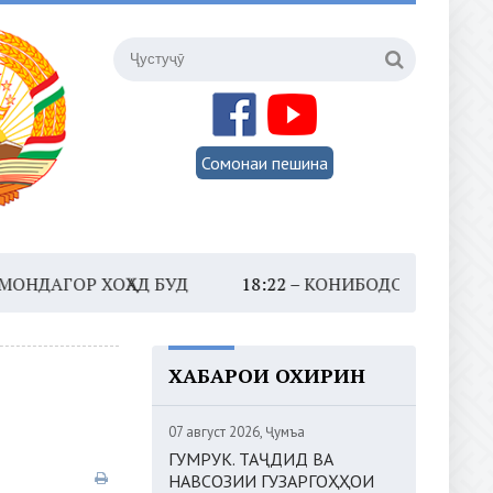
Сомонаи пешина
 ХОҲАД БУД
18:22 –
КОНИБОДОМ. КОРГОҲИ БАСТАБ
ХАБАРҲОИ ОХИРИН
07 август 2026, Ҷумъа
ГУМРУК. ТАҶДИД ВА
НАВСОЗИИ ГУЗАРГОҲҲОИ