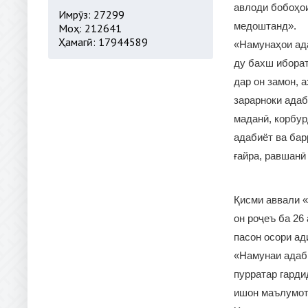
авлоди бобоҳои
Имрӯз: 27299
медоштанд».
Моҳ: 212641
Ҳамагӣ: 17944589
«Намунаҳои ада
ду бахш иборат
дар он замон, 
зарарноки адаб
маданӣ, корбур
адабиёт ва бар
ғайра, равшанӣ
Қисми аввали «
он роҷеъ ба 26
пасон осори ад
«Намунаи адаби
пурратар гарди
ишон маълумот 