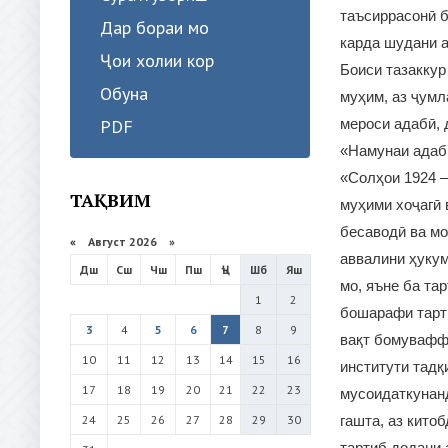
таъсиррасонӣ б
Дар бораи мо
карда шудани а
Ҷои холии кор
Боиси тазаккур
Обуна
муҳим, аз ҷумл
PDF
мероси адабӣ, 
«Намунаи адаби
«Солҳои 1924 –
ТАҚВИМ
муҳими хоҷагӣ 
бесаводӣ ва мо
«
Август 2026 »
аввалини ҳукум
Дш
Сш
Чш
Пш
Ҷъ
Шб
Яш
мо, яъне ба та
1
2
бошарафи тарт
3
4
5
6
7
8
9
вақт бомуваффа
10
11
12
13
14
15
16
институти тадқ
17
18
19
20
21
22
23
мусоидаткунанд
24
25
26
27
28
29
30
гашта, аз кито
тартиб додани 