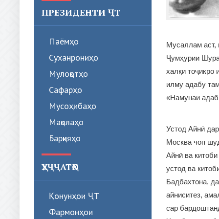
ПРЕЗИДЕНТИ ҶТ
Паёмҳо
Мусаллам аст, 
Суханрониҳо
Ҷумҳурии Шура
халқи тоҷикро 
Мулоқотҳо
илму адабу та
Сафарҳо
«Намунаи адаби
Мусоҳибаҳо
Мақолаҳо
Устод Айнӣ дар
Барқияҳо
Москва чоп шуд
Айнӣ ва китоби
ҲУҶҶАТҲО
устод ва китоб
Бадбахтона, да
Қонунҳои ҶТ
айниситез, ама
сар бардоштанд
Фармонҳои