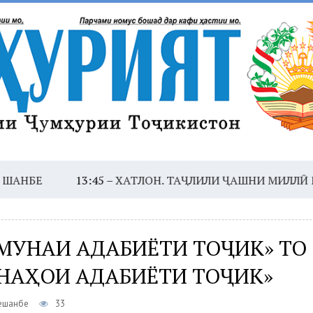
3:45 –
ХАТЛОН. ТАҶЛИЛИ ҶАШНИ МИЛЛӢ МОНДАГОР
АМУНАИ АДАБИЁТИ ТОҶИК» ТО
НАҲОИ АДАБИЁТИ ТОҶИК»
Сешанбе
33