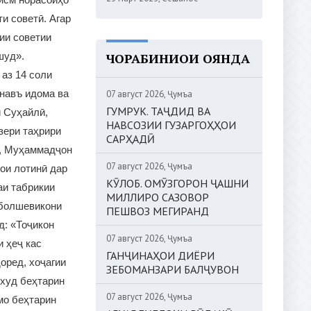
и советӣ. Агар
ии советии
ЧОРАБИНИҲОИ ОЯНДА
шуд».
 аз 14 соли
 навъ идома ва
07 август 2026, Ҷумъа
ГУМРУК. ТАҶДИД ВА
ӣ Суҳайлӣ,
НАВСОЗИИ ГУЗАРГОҲҲОИ
зери таҳрири
САРҲАДӢ
а, Муҳаммадҷон
07 август 2026, Ҷумъа
ои лотинӣ дар
КӮЛОБ. ОМӮЗГОРОН ҶАШНИ
аи табрикии
МИЛЛИРО САЗОВОР
 болшевикони
ПЕШВОЗ МЕГИРАНД
д: «Тоҷикон
07 август 2026, Ҷумъа
и ҳеҷ кас
ГАНҶИНАҲОИ ДИЁРИ
оред, хоҷагии
ЗЕБОМАНЗАРИ БАЛҶУВОН
 худ беҳтарин
07 август 2026, Ҷумъа
мо беҳтарин