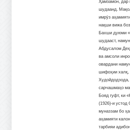
Ҳамзамон, дар 
шудаанд. Мақол
имрӯз аҳамияти
нақши вижа боз
Бахши дуюми «Н
шудааст, намун
Абдусалом Деҳ
ва амсоли инро
овардани намун
шифоҳии халқ,
Худойдодзода, 
сарчашмаҳо мав
Бояд гуфт, ки 
(1926)-и устод
муназзам бо ҳа
аҳамияти калон
тарбияи адибон