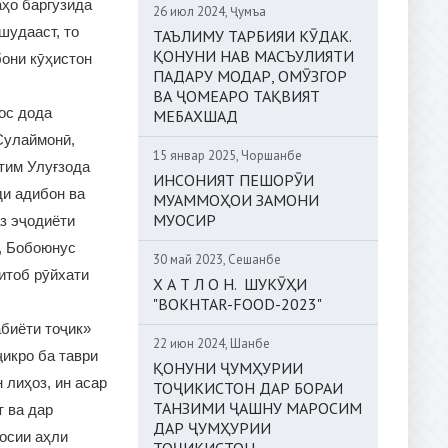
аҳо баргузида
26 июл 2024, Ҷумъа
шудааст, то
ТАЪЛИМУ ТАРБИЯИ КӮДАК.
ҚОНУНИ НАВ МАСЪУЛИЯТИ
бони кӯҳистон
ПАДАРУ МОДАР, ОМӮЗГОР
ВА ҶОМЕАРО ТАҚВИЯТ
ос дода
МЕБАХШАД
Сулаймонӣ,
15 январ 2025, Чоршанбе
тим Улуғзода
ИНСОНИЯТ ПЕШОРӮИ
ди адибон ва
МУАММОҲОИ ЗАМОНИ
МУОСИР
з эҷодиёти
, Бобоюнус
30 май 2023, Сешанбе
итоб рӯйхати
Х А Т Л О Н. ШУКӮҲИ
"BOKHTAR-FOOD-2023"
абиёти тоҷик»
22 июн 2024, Шанбе
ҷикро ба таври
ҚОНУНИ ҶУМҲУРИИ
 лиҳоз, ин асар
ТОҶИКИСТОН ДАР БОРАИ
ТАНЗИМИ ҶАШНУ МАРОСИМ
т ва дар
ДАР ҶУМҲУРИИ
осии аҳли
ТОҶИКИСТОН