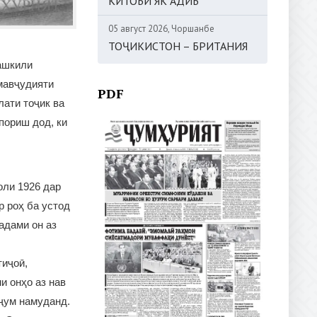
КИТОБИ ЯК АДИБ
05 август 2026, Чоршанбе
ТОҶИКИСТОН – БРИТАНИЯ
ташкили
мавҷудияти
PDF
лати тоҷик ва
пориш дод, ки
оли 1926 дар
 роҳ ба устод
адами он аз
тиҷоӣ,
и онҳо аз нав
ҷум намуданд.