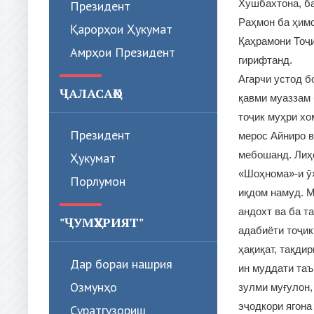
Хушбахтона, б
Президент
Раҳмон ба ҳимо
Қарорҳои Ҳукумат
Қаҳрамони Тоҷи
Амрҳои Президент
гирифтанд.
Агарчи устод б
ҶАЛАСАҲО
қавми муаззам 
тоҷик муҳри хо
Президент
мерос Айниро в
мебошанд. Лиҳо
Ҳукумат
«Шоҳнома»-и ӯ
Порлумон
иқдом намуд. М
андохт ва ба т
"ҶУМҲУРИЯТ"
адабиёти тоҷик
ҳақиқат, тақди
Дар бораи нашрия
ин муддати таъ
Озмунҳо
зулми муғулон,
эҷодкори ягона
Суратгузориш