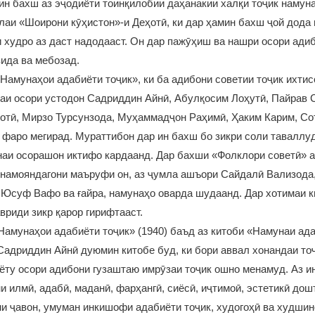
ин бахш аз эҷодиёти тоинқилобии даҳанакии халқи тоҷик намун
аи «Шоирони кӯҳистон»-и Деҳотӣ, ки дар ҳамин бахш ҷой дода 
 худро аз даст надодааст. Он дар пажӯҳиш ва нашри осори ади
ида ва мебозад.
амунаҳои адабиёти тоҷик», ки ба адибони советии тоҷик ихтис
аи осори устодон Садриддин Айнӣ, Абулқосим Лоҳутӣ, Пайрав 
отӣ, Мирзо Турсунзода, Муҳаммадҷон Раҳимӣ, Ҳаким Карим, Со
 фаро мегирад. Мураттибон дар ин бахш бо зикри соли таваллу
аи осорашон иктифо кардаанд. Дар бахши «Фолклори советӣ» а
 намояндагони маъруфи он, аз ҷумла ашъори Сайдалӣ Вализода
Юсуф Вафо ва ғайра, намунаҳо оварда шудаанд. Дар хотимаи к
риди зикр қарор гирифтааст.
«Намунаҳои адабиёти тоҷик» (1940) баъд аз китоби «Намунаи ад
 Садриддин Айнӣ дуюмин китобе буд, ки бори аввал хонандаи то
ёту осори адибони гузаштаю имрӯзаи тоҷик ошно менамуд. Аз ин
и илмӣ, адабӣ, маданӣ, фарҳангӣ, сиёсӣ, иҷтимоӣ, эстетикӣ дош
и ҷавон, умуман инкишофи адабиёти тоҷик, худогоҳӣ ва худшин