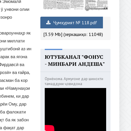
ам Эмомалӣ
 ӯ унвони олии
езонро
Ҷумҳурият № 118.pdf
овароуннаҳр як
[3.59 Mb] (зеркашиҳо: 11048)
ҳони миллати
пуштибонӣ аз ин
ЮТУБКАНАЛ "ФОНУС
арак ва ягона
- МИНБАРИ АНДЕША"
 Фирдавсӣ ва
озӣ» ва ғайра,
Ориёнома. Армуғоне дар шинохти
расман ба кор
тамаддуни ҷовидона
наи «Намунаҳои
ебинем, ки дар
арёи Ому, дар
 ба фалокати
қт ба як забон
а фақат дар