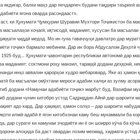
а якдигар, балки маҳз дар печдарпеч будани тақдири таърихӣ ас
дабиёти ягона оварда расондааст».
 аст, ки Ҳукумати Ҷумҳурии Шуравии Мухтори Тоҷикистон ба м
а масъалаҳои хоҷагӣ, иқтисодӣ, маданият, хусусан ба масъалаи
диққати ҷиддӣ медод. Мо ин гуна таваҷҷуҳи давлатро дар мурат
ёти тоҷик» бармало мебинем. Дар ин бора Абдусалом Деҳотӣ ч
 1925 буд... Ҳукумати ҷавонтарин республикаи автономӣ дар м
ва маданият: сохтмони роҳу манзил, тараққӣ додани деҳқонӣ, не
нанди инҳо аввалин қарорҳои худро мебаровард. Яке аз ҳамон 
атӣ ба масъалаи омӯхтани мероси адабии халқи аз зулму асор
ртиб додани «Намунаи адабиёти тоҷик» марбут буд. Вазифаи му
иб додани чунин китобро устод Садриддин Айнӣ дар шароити м
қият адо кард. Дар ҳақиқат, ҳамон солҳо – дар шароити набуда
иқоти илмӣ-адабӣ ё ягон китобхонаи каму беш мукаммали ба ко
а, дар сурате ки намунаи эҷодиёти ин ё он шоирро кӯча ба кӯча
бдорони алоҳида ба даст овардан лозим меомад, хидмати устод 
аввалин тазкираи адабии тоҷикии замони мо, қатъи назар аз як 