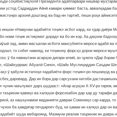
аъди соҳибистиқлолӣ Президенти адабпарвари кишвар муҳтар
яи устод Садриддин Айнӣ камари ҳиммат баста, аввалқадам ба
кистонро арзонӣ доштанд ва бад-ин тартиб, пеши роҳи айнисит
о иншои «Намунаи адабиёти тоҷик» исбот кард, ки «дар диёри М
бо номи тоҷик истиқомат дорад» ва бо ин кор, ба даҳони бадхо
мӯшӣ зад, аммо масъалаи исботи мансубияти мероси адабӣ ва 
одошт, то собит намояд, ки тоҷикону форсҳо дорои мероси мушт
зо, ӯ ба навиштани асарҳои дигари илмӣ, аз ҷумла «Дар бораи
», «Шайхурраис Абуалӣ Сино», «Шайх Муслиҳиддин Саъдии Шер
аҳз ӯ қабули истилоҳи «адабиёти форс-тоҷик»-ро пешниҳод ва 
асбеҳ даровард. Дар ин бора дар сарсухани китоби дастаҷамъо
» чунин маълумот дарҷ шудааст: «Агар асрҳои Х-ХV-ро гирем, м
ри таърихии қавмҳо ва халқҳои форсизабон дар ҳар ду тарафи д
рихӣ, аз нашъунамои маданияти давраи Сомониҳо сар карда, то
 чунон ба ҳамдигар печдарпеч буд, ки ҳамаи ин халқҳо дар он ва
 адабиёт шуда мебароянд. Мазмуни реалии таърихии ин давра н