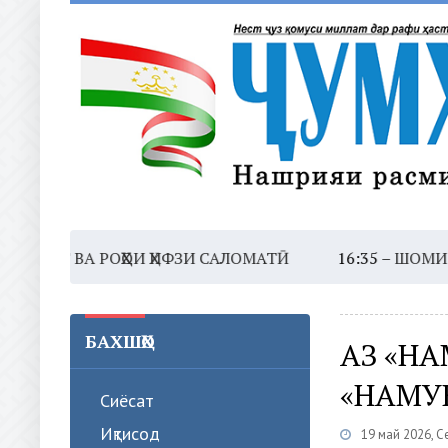
ВА РОҲҲОИ ҲИФЗИ САЛОМАТӢ
16:35 –
ШОМИ ШАНБЕ
1
БАХШҲО
АЗ «Н
«НАМУ
Сиёсат
Иқтисод
19 май 2026, 