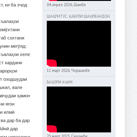
04 апрел 2026, Шанбе
т, ки ба эҷод
ШАҲРИТУС. ҚАБУЛИ ШАҲРВАНДОН
асъалаҳои
 омӯхтани
таб сохтани
унин мегӯяд:
асъалаҳои хеле
ст кардани
11 март 2026, Чоршанбе
қарорҳои
ат озодшудаи
БАҲОРИ АҶАМ
шкил, вале
авҷудаи ҳамон
ни ягон
ри илмӣ
 ва дар ба дар
Айнӣ дар
25 март 2025, Сешанбе
қисм норасоиҳо