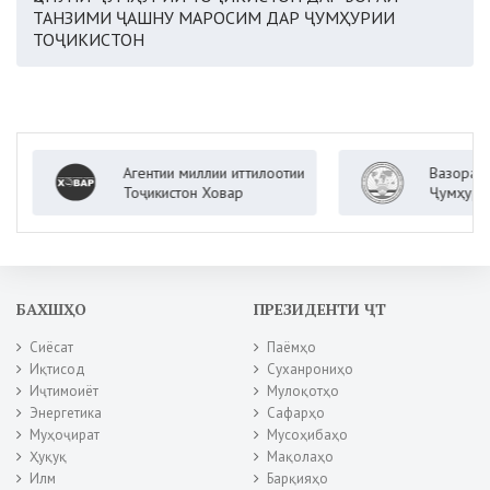
ТАНЗИМИ ҶАШНУ МАРОСИМ ДАР ҶУМҲУРИИ
ТОҶИКИСТОН
Агентии миллии иттилоотии
Вазорати кор
Тоҷикистон Ховар
Ҷумҳурии Тоҷ
БАХШҲО
ПРЕЗИДЕНТИ ҶТ
Сиёсат
Паёмҳо
Иқтисод
Суханрониҳо
Иҷтимоиёт
Мулоқотҳо
Энергетика
Сафарҳо
Муҳоҷират
Мусоҳибаҳо
Ҳуқуқ
Мақолаҳо
Илм
Барқияҳо