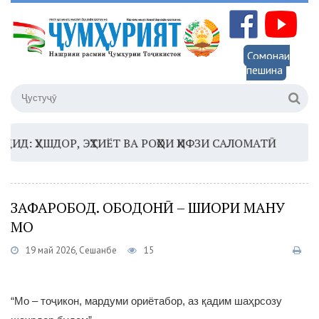
Сомонаи
пешина
 ҲУШДОР, ЭҲТИЁТ ВА РОҲҲОИ ҲИФЗИ САЛОМАТӢ
16:35 
ЗАФАРОБОД. ОБОДОНӢ – ШИОРИ МАНУ
МО
19 май 2026, Сешанбе
15
“Мо – тоҷикон, мардуми ориётабор, аз қадим шаҳрсозу