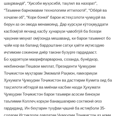
шаҳрвандӣ”, “Ҳисоби муҳосибӣ, таҳлил ва назорат”,
“Таъмини барномавии технологияи иттилоотӣ”, “Обёрӣ ва
хоҷагии об”, “Кори бонкӣ” барои истеҳсолоти ҷумҳурӣ ва
берун аз он омода менамоянд. Дар курсҳои кӯтоҳмуддати
касбомӯзӣ якчанд касбу ҳунарҳои ҷавобгӯй ба бозори
ҷаҳонии меҳнат омӯзонда мешаванд, ки барои таъминот бо
ҷойи кор ва баланд бардоштани сатҳи ҳаёти иқтисодию
иҷтимоии сокинони диёр такони бузурге гардидааст.
Бо ҳидоятҳои маорифпарварона, созанда, бунёдкор,
некбинонаи Пешвои миллат, Президенти Ҷумҳурии
Тоҷикистон муҳтарам Эмомалӣ Раҳмон, ғамхориҳои
Ҳукумати Ҷумҳурии Тоҷикистон ва дастгирии Кумита оид ба
таҳсилоти ибтидоӣ ва миёнаи касбии назди Ҳукумати
Ҷумҳурии Тоҷикистон барои таъмири асосии биноҳои
таълимии Коллеҷ корҳои банақшагирию сохтмонӣ оғоз
гардиданд. Ин беҳтарин туҳфаи ҷашнӣ ба истиқболи 35-
солагии Истиқлоли давлатии Ҷумҳурии Тоҷикистон аз номи