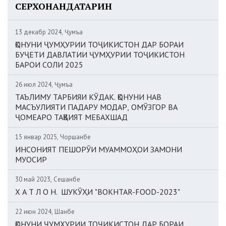
СЕРХОНАНДАТАРИН
13 декабр 2024, Ҷумъа
ҚОНУНИ ҶУМҲУРИИ ТОҶИКИСТОН ДАР БОРАИ
БУҶЕТИ ДАВЛАТИИ ҶУМҲУРИИ ТОҶИКИСТОН
БАРОИ СОЛИ 2025
26 июл 2024, Ҷумъа
ТАЪЛИМУ ТАРБИЯИ КӮДАК. ҚОНУНИ НАВ
МАСЪУЛИЯТИ ПАДАРУ МОДАР, ОМӮЗГОР ВА
ҶОМЕАРО ТАҚВИЯТ МЕБАХШАД
15 январ 2025, Чоршанбе
ИНСОНИЯТ ПЕШОРӮИ МУАММОҲОИ ЗАМОНИ
МУОСИР
30 май 2023, Сешанбе
Х А Т Л О Н. ШУКӮҲИ "BOKHTAR-FOOD-2023"
22 июн 2024, Шанбе
ҚОНУНИ ҶУМҲУРИИ ТОҶИКИСТОН ДАР БОРАИ