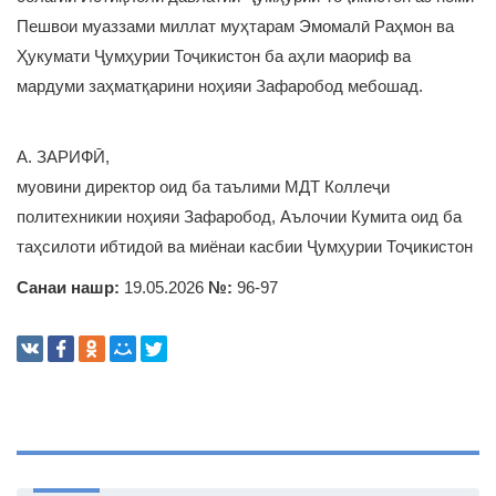
Пешвои муаззами миллат муҳтарам Эмомалӣ Раҳмон ва
Ҳукумати Ҷумҳурии Тоҷикистон ба аҳли маориф ва
мардуми заҳматқарини ноҳияи Зафаробод мебошад.
А. ЗАРИФӢ,
муовини директор оид ба таълими МДТ Коллеҷи
политехникии ноҳияи Зафаробод, Аълочии Кумита оид ба
таҳсилоти ибтидоӣ ва миёнаи касбии Ҷумҳурии Тоҷикистон
Санаи нашр:
19.05.2026
№:
96-97