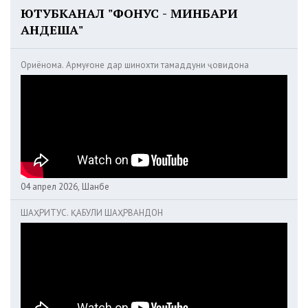
ЮТУБКАНАЛ "ФОНУС - МИНБАРИ
АНДЕША"
Ориёнома. Армуғоне дар шинохти тамаддуни ҷовидона
04 апрел 2026, Шанбе
ШАҲРИТУС. ҚАБУЛИ ШАҲРВАНДОН