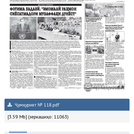
Ҷумҳурият № 118.pdf
[3.59 Mb] (зеркашиҳо: 11063)