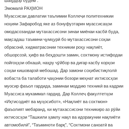
шаҳрдор будем”.
Эмомалӣ РАҲМОН
Муассисаи давлатии таълимии Коллеҷи политехникии
ноҳияи Зафаробод яке аз бонуфузтарин муассисаҳои
омодасозандаи мутахассисони зинаи миёнаи касбӣ буда,
мақсадаш таъмини ҷумҳурӣ бо мутахассисони соҳаи
обрасонӣ, хидматрасонии техникии роҳу нақлиёт,
обшорсозӣ, ҳифз ва беҳдошти замин, сохтмону истифодаи
пойгоҳҳои обкашӣ, наҳру ҷӯйбор ва дигар касбу корҳои
соҳаи кишоварзӣ мебошад. Дар замони соҳибистиқлолӣ
вобаста ба талаботи ҷаҳонии бозори меҳнат ихтисосҳои
муосир фаъол гардида, заминаи моддию техникӣ ва кадрии
Муассиса мукаммал гардид. Дар Коллеҷ факултетҳои
«Иқтисодиёт ва муҳосибот», «Нақлиёт ва сохтмон»
фаъолият мебаранд, ки мутахассисони техникиро аз рӯйи
ихтисосҳои “Ташкили ҳамлу нақл ва идоракунии нақлиёти
автомобилӣ”, “Таъминоти барқ”, “Сохтмони саноатӣ ва