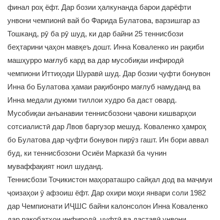
финал роҳ ёфт. Дар бозии ҳалкунанда барои дарёфти
унвони чемпионӣ вай бо Фарида Булатова, варзишгар аз
Тошканд, рӯ ба рӯ шуд, ки дар байни 25 теннисбози
беҳтарини ҷаҳон мавқеъ дошт. Инна Коваленко ин рақиби
машҳурро мағлуб кард ва дар мусобиқаи инфиродӣ
чемпиони Иттиҳоди Шуравӣ шуд. Дар бозии ҷуфти бонувон
Инна бо Булатова ҳамаи рақибонро мағлуб намуданд ва
Инна медали дуюми тиллои худро ба даст овард.
Мусобиқаи анъанавии теннисбозони ҷавони кишварҳои
сотсиалистӣ дар Лвов баргузор мешуд. Коваленко ҳамроҳ
бо Булатова дар ҷуфти бонувон пирӯз гашт. Ин бори аввал
буд, ки теннисбозони Осиёи Марказӣ ба чунин
муваффақият ноил шуданд.
Теннисбози Тоҷикистон маҳораташро сайқал дод ва маҷмуи
ҷоизаҳои ӯ афзоиш ёфт. Дар охири моҳи январи соли 1982
дар Чемпионати ИҶШС байни калонсолон Инна Коваленко
дар рақобатҳои инфиродӣ, ҷуфтӣ ва даставӣ унвони