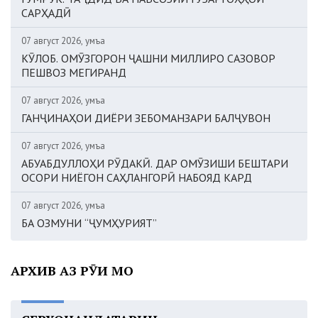
САРҲАДӢ
07 август 2026, Ҷумъа
КӮЛОБ. ОМӮЗГОРОН ҶАШНИ МИЛЛИРО САЗОВОР
ПЕШВОЗ МЕГИРАНД
07 август 2026, Ҷумъа
ГАНҶИНАҲОИ ДИЁРИ ЗЕБОМАНЗАРИ БАЛҶУВОН
07 август 2026, Ҷумъа
АБУАБДУЛЛОҲИ РӮДАКӢ. ДАР ОМӮЗИШИ БЕШТАРИ
ОСОРИ НИЁГОН САҲЛАНГОРӢ НАБОЯД КАРД
07 август 2026, Ҷумъа
БА ОЗМУНИ “ҶУМҲУРИЯТ”
АРХИВ АЗ РӮИ МОҲ