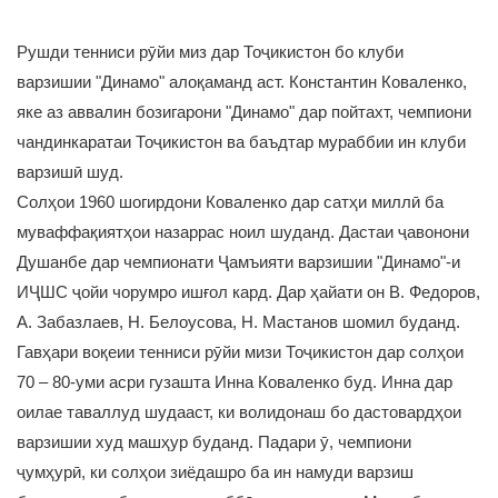
Рушди тенниси рӯйи миз дар Тоҷикистон бо клуби
варзишии "Динамо" алоқаманд аст. Константин Коваленко,
яке аз аввалин бозигарони "Динамо" дар пойтахт, чемпиони
чандинкаратаи Тоҷикистон ва баъдтар мураббии ин клуби
варзишӣ шуд.
Солҳои 1960 шогирдони Коваленко дар сатҳи миллӣ ба
муваффақиятҳои назаррас ноил шуданд. Дастаи ҷавонони
Душанбе дар чемпионати Ҷамъияти варзишии "Динамо"-и
ИҶШС ҷойи чорумро ишғол кард. Дар ҳайати он В. Федоров,
А. Забазлаев, Н. Белоусова, Н. Мастанов шомил буданд.
Гавҳари воқеии тенниси рӯйи мизи Тоҷикистон дар солҳои
70 – 80-уми асри гузашта Инна Коваленко буд. Инна дар
оилае таваллуд шудааст, ки волидонаш бо дастовардҳои
варзишии худ машҳур буданд. Падари ӯ, чемпиони
ҷумҳурӣ, ки солҳои зиёдашро ба ин намуди варзиш