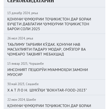
СЕРХОНАНДАТАРИН
13 декабр 2024, Ҷумъа
ҚОНУНИ ҶУМҲУРИИ ТОҶИКИСТОН ДАР БОРАИ
БУҶЕТИ ДАВЛАТИИ ҶУМҲУРИИ ТОҶИКИСТОН
БАРОИ СОЛИ 2025
26 июл 2024, Ҷумъа
ТАЪЛИМУ ТАРБИЯИ КӮДАК. ҚОНУНИ НАВ
МАСЪУЛИЯТИ ПАДАРУ МОДАР, ОМӮЗГОР ВА
ҶОМЕАРО ТАҚВИЯТ МЕБАХШАД
15 январ 2025, Чоршанбе
ИНСОНИЯТ ПЕШОРӮИ МУАММОҲОИ ЗАМОНИ
МУОСИР
30 май 2023, Сешанбе
Х А Т Л О Н. ШУКӮҲИ "BOKHTAR-FOOD-2023"
22 июн 2024, Шанбе
ҚОНУНИ ҶУМҲУРИИ ТОҶИКИСТОН ДАР БОРАИ