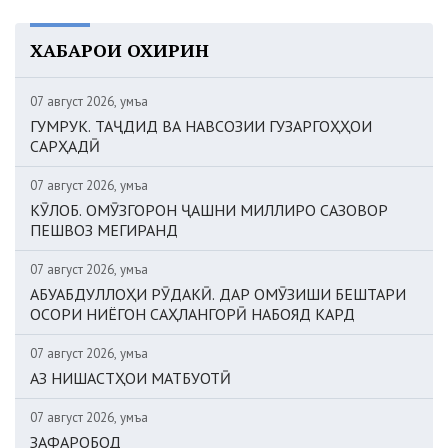
ХАБАРҲОИ ОХИРИН
07 август 2026, Ҷумъа
ГУМРУК. ТАҶДИД ВА НАВСОЗИИ ГУЗАРГОҲҲОИ
САРҲАДӢ
07 август 2026, Ҷумъа
КӮЛОБ. ОМӮЗГОРОН ҶАШНИ МИЛЛИРО САЗОВОР
ПЕШВОЗ МЕГИРАНД
07 август 2026, Ҷумъа
АБУАБДУЛЛОҲИ РӮДАКӢ. ДАР ОМӮЗИШИ БЕШТАРИ
ОСОРИ НИЁГОН САҲЛАНГОРӢ НАБОЯД КАРД
07 август 2026, Ҷумъа
АЗ НИШАСТҲОИ МАТБУОТӢ
07 август 2026, Ҷумъа
ЗАФАРОБОД