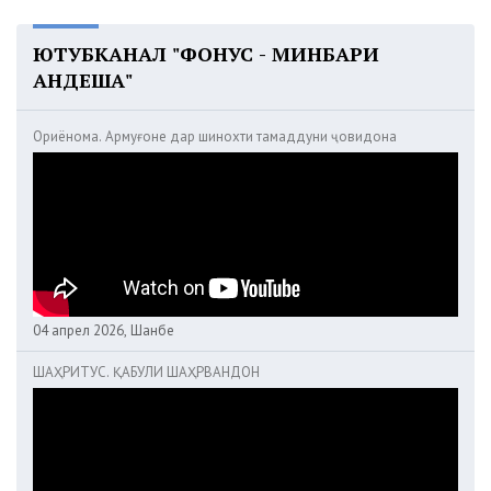
ЮТУБКАНАЛ "ФОНУС - МИНБАРИ
АНДЕША"
Ориёнома. Армуғоне дар шинохти тамаддуни ҷовидона
04 апрел 2026, Шанбе
ШАҲРИТУС. ҚАБУЛИ ШАҲРВАНДОН