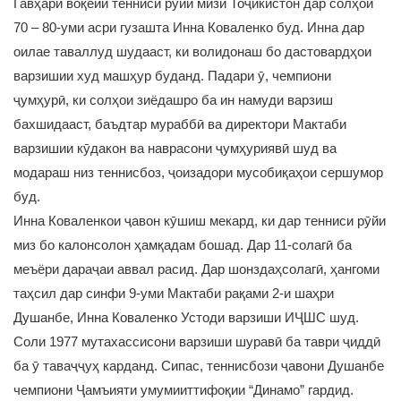
Гавҳари воқеии тенниси рӯйи мизи Тоҷикистон дар солҳои
70 – 80-уми асри гузашта Инна Коваленко буд. Инна дар
оилае таваллуд шудааст, ки волидонаш бо дастовардҳои
варзишии худ машҳур буданд. Падари ӯ, чемпиони
ҷумҳурӣ, ки солҳои зиёдашро ба ин намуди варзиш
бахшидааст, баъдтар мураббӣ ва директори Мактаби
варзишии кӯдакон ва наврасони ҷумҳуриявӣ шуд ва
модараш низ теннисбоз, ҷоизадори мусобиқаҳои сершумор
буд.
Инна Коваленкои ҷавон кӯшиш мекард, ки дар тенниси рӯйи
миз бо калонсолон ҳамқадам бошад. Дар 11-солагӣ ба
меъёри дараҷаи аввал расид. Дар шонздаҳсолагӣ, ҳангоми
таҳсил дар синфи 9-уми Мактаби рақами 2-и шаҳри
Душанбе, Инна Коваленко Устоди варзиши ИҶШС шуд.
Соли 1977 мутахассисони варзиши шуравӣ ба таври ҷиддӣ
ба ӯ таваҷҷуҳ карданд. Сипас, теннисбози ҷавони Душанбе
чемпиони Ҷамъияти умумииттифоқии “Динамо” гардид.