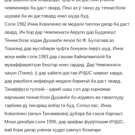
чемпиониро ба даст овард. Пеш аз ӯ танҳо ду теннисбози
шуравӣ ба ин дастовард ноил шуда буд.
Соли 1982 Инна Коваленко як медали тиллои дигар ба даст
овард. Ин бор дар Чемпионати Аврупо дар Будапешт.
Теннисбози зодаи Душанбе якҷоя бо Ф. Булатова аз
Тошканд дар мусобиқаи ҷуфти бонувон пирӯз шуд. Инна
моҳи майи соли 1983 дар саҳнаи байналмилалӣ ба
муваффақиятҳои бештар ноил гардид. Дар Чемпионати
ҷаҳон (Токио), ӯ дар ҳайати дастаи ИҶШС ширкат карда,
дар рақобати инфиродӣ медали биринҷӣ ба даст овард.
Танаффуси тулонӣ – қариб шаш сол дар корномаи
варзишии теннисбози Душанбе бо издивоҷ ва таваллуду
тарбияи ду писараш вобаста буд. Солҳо пас, Инна
Коваленко (акнун Тихомирова) дубора ба саҳна баргашт.
Моҳи декабри соли 1990, дар арафаи фурӯпошии ИҶШС,
вай бори дигар унвони худро ҳамчун бозигари