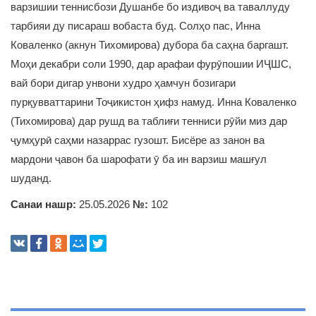
варзишии теннисбози Душанбе бо издивоҷ ва таваллуду
тарбияи ду писараш вобаста буд. Солҳо пас, Инна
Коваленко (акнун Тихомирова) дубора ба саҳна баргашт.
Моҳи декабри соли 1990, дар арафаи фурӯпошии ИҶШС,
вай бори дигар унвони худро ҳамчун бозигари
пурқувваттарини Тоҷикистон ҳифз намуд. Инна Коваленко
(Тихомирова) дар рушд ва таблиғи тенниси рӯйи миз дар
ҷумҳурӣ саҳми назаррас гузошт. Бисёре аз занон ва
мардони ҷавон ба шарофати ӯ ба ин варзиш машғул
шуданд.
Санаи нашр:
25.05.2026
№:
102