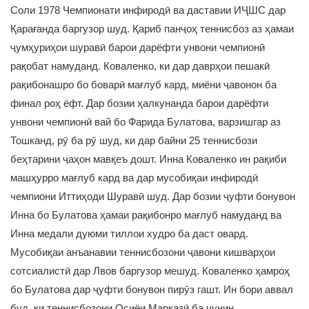
Соли 1978 Чемпионати инфиродӣ ва даставии ИҶШС дар
Қарағанда баргузор шуд. Қариб панҷоҳ теннисбоз аз ҳамаи
ҷумҳуриҳои шуравӣ барои дарёфти унвони чемпионӣ
рақобат намуданд. Коваленко, ки дар даврҳои пешакӣ
рақибонашро бо боварӣ мағлуб кард, миёни ҷавонон ба
финал роҳ ёфт. Дар бозии ҳалкунанда барои дарёфти
унвони чемпионӣ вай бо Фарида Булатова, варзишгар аз
Тошканд, рӯ ба рӯ шуд, ки дар байни 25 теннисбози
беҳтарини ҷаҳон мавқеъ дошт. Инна Коваленко ин рақиби
машҳурро мағлуб кард ва дар мусобиқаи инфиродӣ
чемпиони Иттиҳоди Шуравӣ шуд. Дар бозии ҷуфти бонувон
Инна бо Булатова ҳамаи рақибонро мағлуб намуданд ва
Инна медали дуюми тиллои худро ба даст овард.
Мусобиқаи анъанавии теннисбозони ҷавони кишварҳои
сотсиалистӣ дар Лвов баргузор мешуд. Коваленко ҳамроҳ
бо Булатова дар ҷуфти бонувон пирӯз гашт. Ин бори аввал
буд, ки теннисбозони Осиёи Марказӣ ба чунин