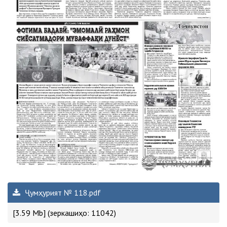
Ҷумҳурият № 118.pdf
[3.59 Mb] (зеркашиҳо: 11042)