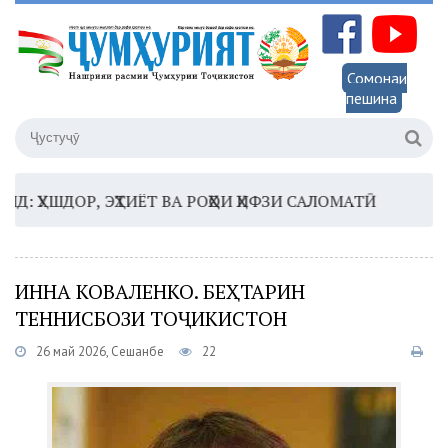
Сомонаи
пешина
ДОР, ЭҲТИЁТ ВА РОҲҲОИ ҲИФЗИ САЛОМАТӢ
16:35 –
ШО
ИННА КОВАЛЕНКО. БЕҲТАРИН
ТЕННИСБОЗИ ТОҶИКИСТОН
26 май 2026, Сешанбе
22