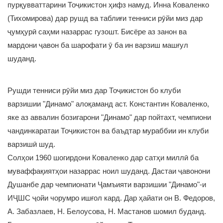
пурқувваттарини Тоҷикистон ҳифз намуд. Инна Коваленко
(Тихомирова) дар рушд ва таблиғи тенниси рӯйи миз дар
ҷумҳурӣ саҳми назаррас гузошт. Бисёре аз занон ва
мардони ҷавон ба шарофати ӯ ба ин варзиш машғул
шуданд.
Рушди тенниси рӯйи миз дар Тоҷикистон бо клуби
варзишии "Динамо" алоқаманд аст. Константин Коваленко,
яке аз аввалин бозигарони "Динамо" дар пойтахт, чемпиони
чандинкаратаи Тоҷикистон ва баъдтар мураббии ин клуби
варзишӣ шуд.
Солҳои 1960 шогирдони Коваленко дар сатҳи миллӣ ба
муваффақиятҳои назаррас ноил шуданд. Дастаи ҷавонони
Душанбе дар чемпионати Ҷамъияти варзишии "Динамо"-и
ИҶШС ҷойи чорумро ишғол кард. Дар ҳайати он В. Федоров,
А. Забазлаев, Н. Белоусова, Н. Мастанов шомил буданд.