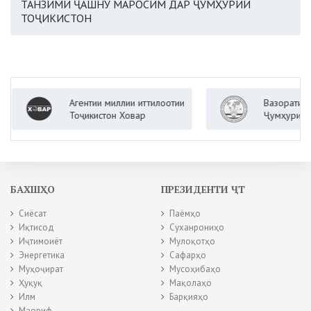
ТАНЗИМИ ҶАШНУ МАРОСИМ ДАР ҶУМҲУРИИ
ТОҶИКИСТОН
Агентии миллии иттилоотии
Вазорати корҳои х
Тоҷикистон Ховар
Ҷумҳурии Тоҷикист
БАХШҲО
ПРЕЗИДЕНТИ ҶТ
Сиёсат
Паёмҳо
Иқтисод
Суханрониҳо
Иҷтимоиёт
Мулоқотҳо
Энергетика
Сафарҳо
Муҳоҷират
Мусоҳибаҳо
Ҳуқуқ
Мақолаҳо
Илм
Барқияҳо
Маориф