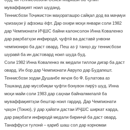
муваффақият ноил шуданд.
Теннисбози Тоҷикистон маҳораташро сайқал дод ва маҷмуи
ҷоизаҳои ӯ афзоиш ёфт. Дар охири моҳи январи соли 1982
дар Чемпионати ИҶШС байни калонсолон Инна Коваленко
дар рақобатҳои инфиродӣ, ҷуфтӣ ва даставӣ унвони
чемпиониро ба даст овард. Пеш аз ӯ танҳо ду теннисбози
шуравӣ ба ин дастовард ноил шуда буд.
Соли 1982 Инна Коваленко як медали тиллои дигар ба даст
овард. Ин бор дар Чемпионати Аврупо дар Будапешт.
Теннисбози зодаи Душанбе якҷоя бо Ф. Булатова аз
Тошканд дар мусобиқаи ҷуфти бонувон пирӯз шуд. Инна
моҳи майи соли 1983 дар саҳнаи байналмилалӣ ба
муваффақиятҳои бештар ноил гардид. Дар Чемпионати
ҷаҳон (Токио), ӯ дар ҳайати дастаи ИҶШС ширкат карда,
дар рақобати инфиродӣ медали биринҷӣ ба даст овард.
Танаффуси тулонӣ – қариб шаш сол дар корномаи