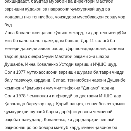
бахшидааст, баъдтар мураббӣ ва директори Мактаби
варзишии кӯдакон ва наврасони ҷумҳуриявӣ шуд ва
модараш низ теннисбоз, ҷоизадори мусобиқаҳои сершумор
буд.
Инна Коваленкои ҷавон кӯшиш мекард, ки дар тенниси рӯйи
миз бо калонсолон ҳамқадам бошад. Дар 11-солагӣ ба
меъёри дараҷаи аввал расид. Дар шонздаҳсолагӣ, ҳангоми
таҳсил дар синфи 9-уми Мактаби рақами 2-и шаҳри
Душанбе, Инна Коваленко Устоди варзиши ИҶШС шуд.
Соли 1977 мутахассисони варзиши шуравӣ ба таври ҷиддӣ
ба ӯ таваҷҷуҳ карданд. Сипас, теннисбози ҷавони Душанбе
чемпиони Ҷамъияти умумииттифоқии “Динамо” гардид.
Соли 1978 Чемпионати инфиродӣ ва даставии ИҶШС дар
Қарағанда баргузор шуд. Қариб панҷоҳ теннисбоз аз ҳамаи
ҷумҳуриҳои шуравӣ барои дарёфти унвони чемпионӣ
рақобат намуданд. Коваленко, ки дар даврҳои пешакӣ
рақибонашро бо боварӣ мағлуб кард, миёни ҷавонон ба