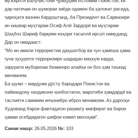
музофоти Балуҷистони Ҷумҳурии Исломии Покистон, ки
дар натиҷаи он шумораи зиёди одамон ба ҳалокат расида,
ҷароҳати вазнин бардоштанд, ба Президент ва Сарвазири
ин кишвар муҳтарам Осиф Алӣ Зардорӣ ва муҳтарам
Шаҳбоз Шариф барқияи изҳори тасаллӣ ирсол намуданд.
Дар он омадааст:
“Мо ин амали террористии даҳшатбор ва чун ҳамеша ҳама
гуна зуҳуроти терроризмро шадидан маҳкум карда,
зарурати муборизаи беамонро алайҳи он боз ҳам таъкид
менамоем.
Ба шумо – мардуми дӯсту бародари Покистон ва
пайвандону наздикони ҷонбохтагон, маротиби ҳамдардӣ ва
таслияти самимии инҷонибро иброз менамоям. Аз даргоҳи
Худованд барои фавтидагон раҳмату мағфират ва барои
ҳамаи осебдидагон шифои комил мехоҳам”.
Санаи нашр:
26.05.2026
№:
103