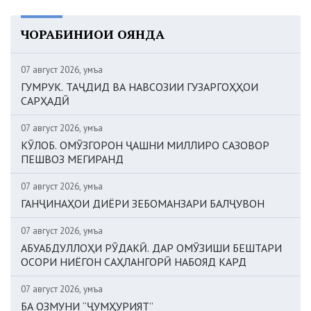
ЧОРАБИНИҲОИ ОЯНДА
07 август 2026, Ҷумъа
ГУМРУК. ТАҶДИД ВА НАВСОЗИИ ГУЗАРГОҲҲОИ
САРҲАДӢ
07 август 2026, Ҷумъа
КӮЛОБ. ОМӮЗГОРОН ҶАШНИ МИЛЛИРО САЗОВОР
ПЕШВОЗ МЕГИРАНД
07 август 2026, Ҷумъа
ГАНҶИНАҲОИ ДИЁРИ ЗЕБОМАНЗАРИ БАЛҶУВОН
07 август 2026, Ҷумъа
АБУАБДУЛЛОҲИ РӮДАКӢ. ДАР ОМӮЗИШИ БЕШТАРИ
ОСОРИ НИЁГОН САҲЛАНГОРӢ НАБОЯД КАРД
07 август 2026, Ҷумъа
БА ОЗМУНИ “ҶУМҲУРИЯТ”