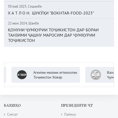
30 май 2023, Сешанбе
Х А Т Л О Н. ШУКӮҲИ "BOKHTAR-FOOD-2023"
22 июн 2024, Шанбе
ҚОНУНИ ҶУМҲУРИИ ТОҶИКИСТОН ДАР БОРАИ
ТАНЗИМИ ҶАШНУ МАРОСИМ ДАР ҶУМҲУРИИ
ТОҶИКИСТОН
Агентии миллии иттилоотии
Вазорати к
Тоҷикистон Ховар
Ҷумҳурии Т
БАХШҲО
ПРЕЗИДЕНТИ ҶТ
Сиёсат
Паёмҳо