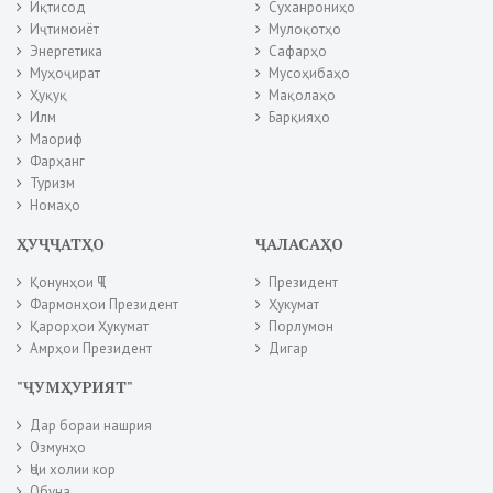
Иқтисод
Суханрониҳо
Иҷтимоиёт
Мулоқотҳо
Энергетика
Сафарҳо
Муҳоҷират
Мусоҳибаҳо
Ҳуқуқ
Мақолаҳо
Илм
Барқияҳо
Маориф
Фарҳанг
Туризм
Номаҳо
ҲУҶҶАТҲО
ҶАЛАСАҲО
Қонунҳои ҶТ
Президент
Фармонҳои Президент
Ҳукумат
Қарорҳои Ҳукумат
Порлумон
Амрҳои Президент
Дигар
"ҶУМҲУРИЯТ"
Дар бораи нашрия
Озмунҳо
Ҷои холии кор
Обуна