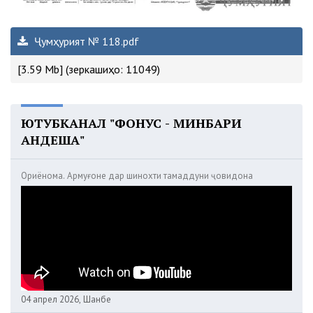
Ҷумҳурият № 118.pdf
[3.59 Mb] (зеркашиҳо: 11049)
ЮТУБКАНАЛ "ФОНУС - МИНБАРИ
АНДЕША"
Ориёнома. Армуғоне дар шинохти тамаддуни ҷовидона
04 апрел 2026, Шанбе