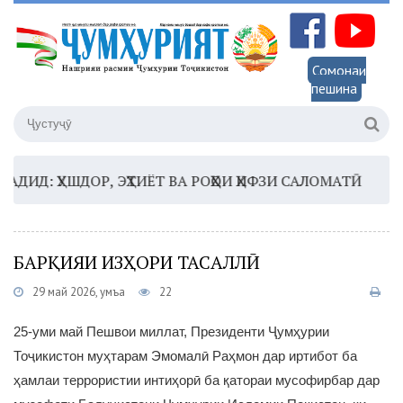
Сомонаи
пешина
Д: ҲУШДОР, ЭҲТИЁТ ВА РОҲҲОИ ҲИФЗИ САЛОМАТӢ
16:35
БАРҚИЯИ ИЗҲОРИ ТАСАЛЛӢ
29 май 2026, Ҷумъа
22
25-уми май Пешвои миллат, Президенти Ҷумҳурии
Тоҷикистон муҳтарам Эмомалӣ Раҳмон дар иртибот ба
ҳамлаи террористии интиҳорӣ ба қатораи мусофирбар дар