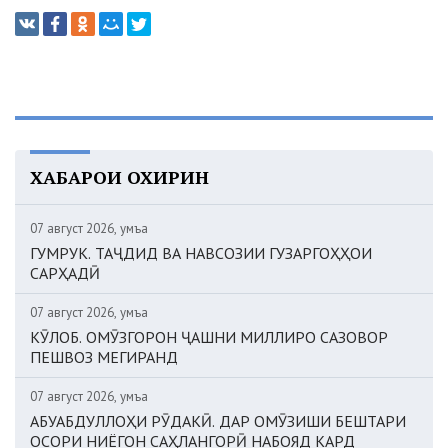
ХАБАРҲОИ ОХИРИН
07 август 2026, Ҷумъа
ГУМРУК. ТАҶДИД ВА НАВСОЗИИ ГУЗАРГОҲҲОИ
САРҲАДӢ
07 август 2026, Ҷумъа
КӮЛОБ. ОМӮЗГОРОН ҶАШНИ МИЛЛИРО САЗОВОР
ПЕШВОЗ МЕГИРАНД
07 август 2026, Ҷумъа
АБУАБДУЛЛОҲИ РӮДАКӢ. ДАР ОМӮЗИШИ БЕШТАРИ
ОСОРИ НИЁГОН САҲЛАНГОРӢ НАБОЯД КАРД