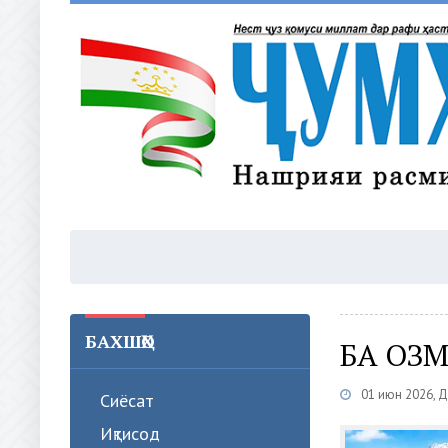
БАХШҲО
БА ОЗ
01 июн 2026, 
Сиёсат
Иқтисод