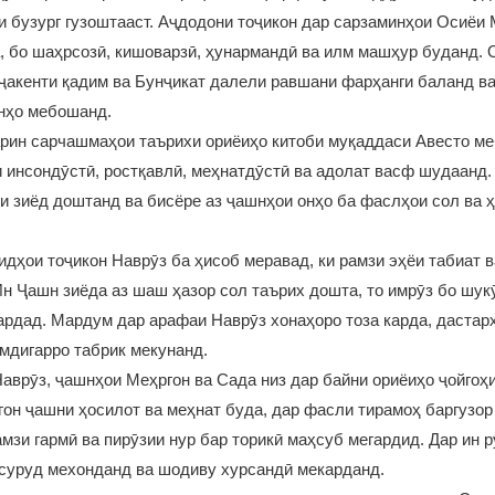
 бузург гузоштааст. Аҷдодони тоҷикон дар сарзаминҳои Осиёи
, бо шаҳрсозӣ, кишоварзӣ, ҳунармандӣ ва илм машҳур буданд. 
ҷакенти қадим ва Бунҷикат далели равшани фарҳанги баланд ва
нҳо мебошанд.
рин сарчашмаҳои таърихи ориёиҳо китоби муқаддаси Авесто ме
 инсондӯстӣ, ростқавлӣ, меҳнатдӯстӣ ва адолат васф шудаанд.
и зиёд доштанд ва бисёре аз ҷашнҳои онҳо ба фаслҳои сол ва 
идҳои тоҷикон Наврӯз ба ҳисоб меравад, ки рамзи эҳёи табиат в
н Ҷашн зиёда аз шаш ҳазор сол таърих дошта, то имрӯз бо шу
ардад. Мардум дар арафаи Наврӯз хонаҳоро тоза карда, дастар
мдигарро табрик мекунанд.
аврӯз, ҷашнҳои Меҳргон ва Сада низ дар байни ориёиҳо ҷойгоҳ
он ҷашни ҳосилот ва меҳнат буда, дар фасли тирамоҳ баргузо
мзи гармӣ ва пирӯзии нур бар торикӣ маҳсуб мегардид. Дар ин 
 суруд мехонданд ва шодиву хурсандӣ мекарданд.