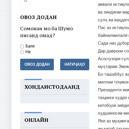
31
аввали истиқло
ва зиндагии ма
ОВОЗ ДОДАН
сулҳ ва ваҳдат
Сомонаи мо ба Шумо
Пас аз истиқло
писанд омад?
байналмилалӣ 
Сада низ дубор
Бале
Дар даврони со
Не
Асосгузори сул
ОВОЗ ДОДАН
НАТИҶАҲО
муҳтарам Эмома
Бо ташаббус ва
миллии тоҷикон
ХОНДАИСТОДААНД
Президенти мам
таърихи худро 
китобҳои зиёди
худшиносии ми
ОНЛАЙН
Яке аз муҳимта
ин китоб таъри