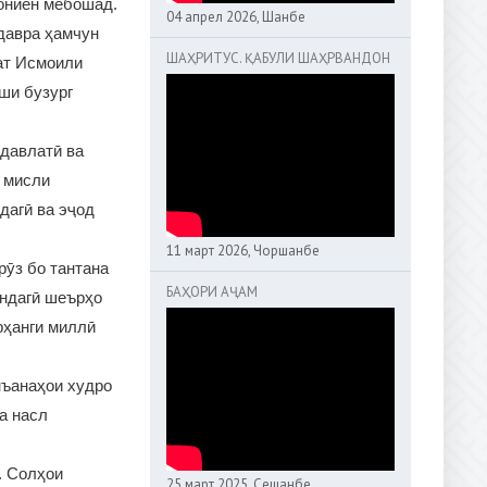
ониён мебошад.
04 апрел 2026, Шанбе
 давра ҳамчун
ШАҲРИТУС. ҚАБУЛИ ШАҲРВАНДОН
ат Исмоили
ши бузург
 давлатӣ ва
а мисли
дагӣ ва эҷод
11 март 2026, Чоршанбе
рӯз бо тантана
БАҲОРИ АҶАМ
индагӣ шеърҳо
рҳанги миллӣ
нъанаҳои худро
а насл
. Солҳои
25 март 2025, Сешанбе