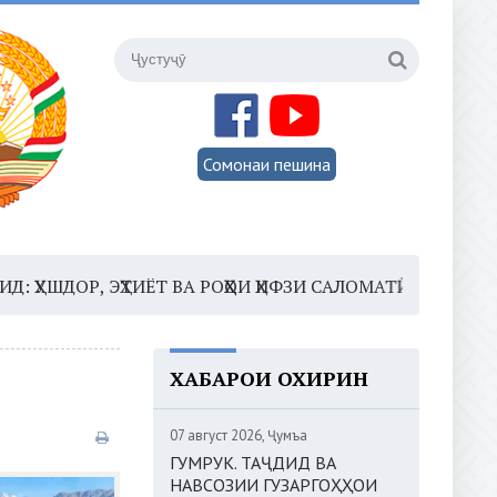
Сомонаи пешина
, ЭҲТИЁТ ВА РОҲҲОИ ҲИФЗИ САЛОМАТӢ
16:35 –
ШОМИ
ХАБАРҲОИ ОХИРИН
07 август 2026, Ҷумъа
ГУМРУК. ТАҶДИД ВА
НАВСОЗИИ ГУЗАРГОҲҲОИ