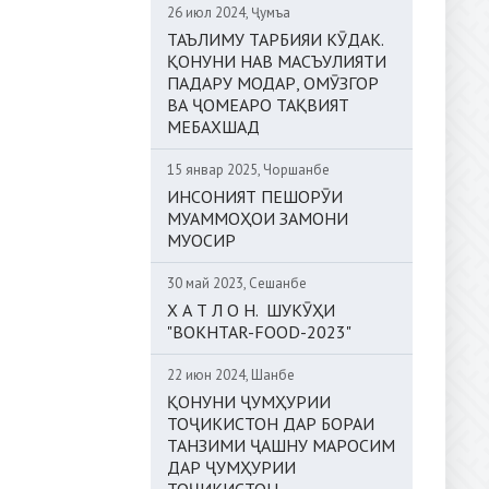
26 июл 2024, Ҷумъа
ТАЪЛИМУ ТАРБИЯИ КӮДАК.
ҚОНУНИ НАВ МАСЪУЛИЯТИ
ПАДАРУ МОДАР, ОМӮЗГОР
ВА ҶОМЕАРО ТАҚВИЯТ
МЕБАХШАД
15 январ 2025, Чоршанбе
ИНСОНИЯТ ПЕШОРӮИ
МУАММОҲОИ ЗАМОНИ
МУОСИР
30 май 2023, Сешанбе
Х А Т Л О Н. ШУКӮҲИ
"BOKHTAR-FOOD-2023"
22 июн 2024, Шанбе
ҚОНУНИ ҶУМҲУРИИ
ТОҶИКИСТОН ДАР БОРАИ
ТАНЗИМИ ҶАШНУ МАРОСИМ
ДАР ҶУМҲУРИИ
ТОҶИКИСТОН