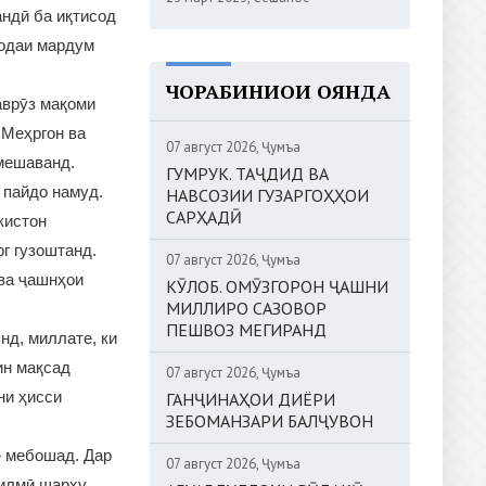
андӣ ба иқтисод
родаи мардум
ЧОРАБИНИҲОИ ОЯНДА
аврӯз мақоми
 Меҳргон ва
07 август 2026, Ҷумъа
 мешаванд.
ГУМРУК. ТАҶДИД ВА
 пайдо намуд.
НАВСОЗИИ ГУЗАРГОҲҲОИ
САРҲАДӢ
кистон
г гузоштанд.
07 август 2026, Ҷумъа
 ва ҷашнҳои
КӮЛОБ. ОМӮЗГОРОН ҶАШНИ
МИЛЛИРО САЗОВОР
ПЕШВОЗ МЕГИРАНД
нд, миллате, ки
ин мақсад
07 август 2026, Ҷумъа
ни ҳисси
ГАНҶИНАҲОИ ДИЁРИ
ЗЕБОМАНЗАРИ БАЛҶУВОН
» мебошад. Дар
07 август 2026, Ҷумъа
 илмӣ шарҳу