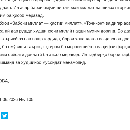
дааст. Ин асар барои омӯзиши таърихи миллат ва шинохти арз
им ба ҳисоб меравад.
бҳои «Забони миллат — ҳастии миллат», «Тоҷикон» ва дигар ас
ҳангӣ дар рушди худшиносии миллӣ нақши муҳим доранд. Бо да
 таърихӣ аз нав нашр гардида, барои хонандагон ва ҷавонон да
 ба омӯзиши таърих, эҳтиром ба мероси ниёгон ва ҳифзи фарҳа
ими сиёсати давлатӣ ба ҳисоб меравад. Ин тадбирҳо барои тар
нишманд ва худшинос мусоидат менамоянд.
ОВА,
1.06.2026
№:
105