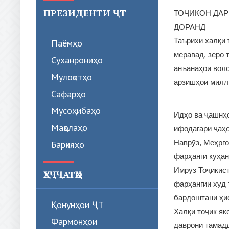
ПРЕЗИДЕНТИ ҶТ
ТОҶИКОН ДАР
ДОРАНД
Таърихи халқи 
Паёмҳо
меравад, зеро 
Суханрониҳо
анъанаҳои воло
Мулоқотҳо
арзишҳои милли
Сафарҳо
Мусоҳибаҳо
Идҳо ва ҷашнҳ
Мақолаҳо
ифодагари ҷаҳо
Наврӯз, Меҳрго
Барқияҳо
фарҳанги куҳан
Имрӯз Тоҷикист
ҲУҶҶАТҲО
фарҳангии худ
бардоштани ҳис
Қонунҳои ҶТ
Халқи тоҷик як
Фармонҳои
даврони тамадд