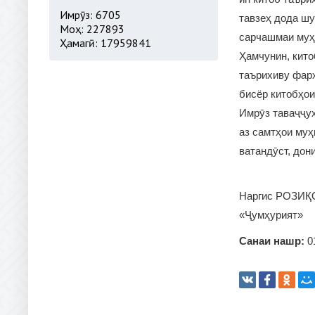
Имрӯз: 6705
тавзеҳ дода шу
Моҳ: 227893
сарчашмаи муҳ
Ҳамагӣ: 17959841
Ҳамчунин, кито
таърихиву фар
бисёр китобҳои
Имрӯз таваҷҷуҳ
аз самтҳои муҳ
ватандӯст, до
Наргис РОЗИҚ
«Ҷумҳурият»
Санаи нашр:
0