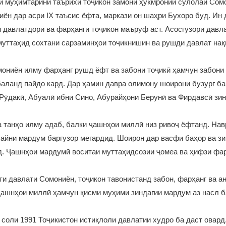
ои муҳимтарини таърихи тоҷикон замони ҳукмронии сулолаи Сом
ён дар асри IX таъсис ёфта, маркази он шаҳри Бухоро буд. Ин
 давлатдорӣ ва фарҳанги тоҷикон маъруф аст. Асосгузори давл
уттаҳид сохтани сарзаминҳои тоҷикнишин ва рушди давлат нақ
ониён илму фарҳанг рушд ёфт ва забони тоҷикӣ ҳамчун забони
аланд пайдо кард. Дар ҳамин давра олимону шоирони бузург б
ӯдакӣ, Абуалӣ ибни Сино, Абурайҳони Берунӣ ва Фирдавсӣ зин
а танҳо илму адаб, балки ҷашнҳои миллӣ низ ривоҷ ёфтанд. Нав
байни мардум баргузор мегардид. Шоирон дар васфи баҳор ва з
д. Ҷашнҳои мардумӣ воситаи муттаҳидсозии ҷомеа ва ҳифзи фа
ти давлати Сомониён, тоҷикон тавонистанд забон, фарҳанг ва а
Ҷашнҳои миллӣ ҳамчун қисми муҳими зиндагии мардум аз насл б
 соли 1991 Тоҷикистон истиқлоли давлатии худро ба даст овард