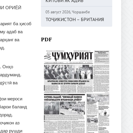
КИТОБИ ЯК АДИБ
НИ ОРИЁӢ
05 август 2026, Чоршанбе
ТОҶИКИСТОН – БРИТАНИЯ
шарият ба ҳисоб
лму адаб ва
PDF
арҳанг ва
нд.
. Онҳо
мардуманд.
дӯстӣ ва
фзи мероси
барои баланд
дорад.
оҷикон аз
 дар рушди