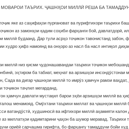
 МОВАРОИ ТАЪРИХ. ҶАШНҲОИ МИЛЛӢ РЕША БА ТАМАДДУ
тоҷик яке аз саҳифаҳои пурғановат ва пурифтихори таърихи ба
тоҷикон аз замонҳои қадим соҳиби фарҳанги бой, давлатдорӣ, и
и миллӣ будаанд. Дар тули асрҳо тоҷикон тавонистанд забон, ф
и худро ҳифз намоянд ва онҳоро аз насл ба насл интиқол диҳа
ои миллӣ низ қисми ҷудонашавандаи таърихи тоҷикон мебошанд
нбинӣ, эҳтиром ба табиат, меҳнат ва арзишҳои инсондӯстонаи 
н, Сада ва дигар ҷашнҳои миллӣ то имрӯз ҳамчун рамзи ваҳдат, 
и тоҷикон таҷлил мегарданд.
он ҳамчун давлати мустақил барои эҳёи арзишҳои миллӣ ва ҳи
 талош менамояд. Омӯхтани таърихи миллат ва ҷашнҳои миллӣ 
си ватандӯстӣ, худшиносӣ ва ифтихори миллӣ аҳамияти калон 
е аз миллатҳои қадимтарини ҷаҳон ба шумор меравад. Таърихи т
уни ориёӣ сарчашма гирифта, бо фарҳангу тамаддуни бойи худ