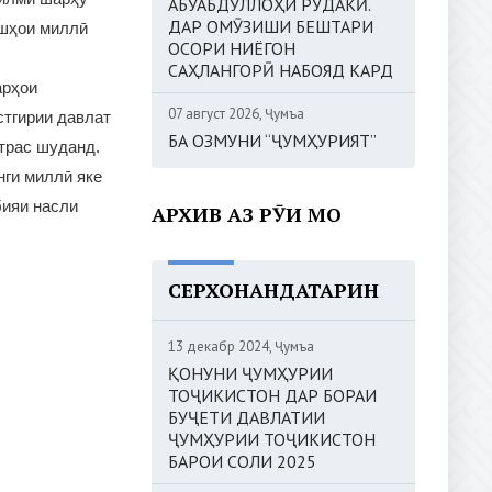
АБУАБДУЛЛОҲИ РӮДАКӢ.
ДАР ОМӮЗИШИ БЕШТАРИ
ишҳои миллӣ
ОСОРИ НИЁГОН
САҲЛАНГОРӢ НАБОЯД КАРД
арҳои
07 август 2026, Ҷумъа
стгирии давлат
БА ОЗМУНИ “ҶУМҲУРИЯТ”
страс шуданд.
нги миллӣ яке
бияи насли
АРХИВ АЗ РӮИ МОҲ
СЕРХОНАНДАТАРИН
13 декабр 2024, Ҷумъа
ҚОНУНИ ҶУМҲУРИИ
ТОҶИКИСТОН ДАР БОРАИ
БУҶЕТИ ДАВЛАТИИ
ҶУМҲУРИИ ТОҶИКИСТОН
БАРОИ СОЛИ 2025