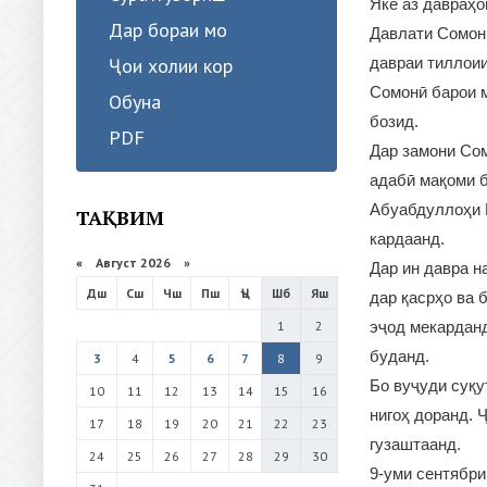
Яке аз давраҳ
Дар бораи мо
Давлати Сомони
давраи тиллоии
Ҷои холии кор
Сомонӣ барои м
Обуна
бозид.
PDF
Дар замони Сом
адабӣ мақоми б
Абуабдуллоҳи Р
ТАҚВИМ
кардаанд.
«
Август 2026 »
Дар ин давра н
Дш
Сш
Чш
Пш
Ҷъ
Шб
Яш
дар қасрҳо ва 
эҷод мекардан
1
2
буданд.
3
4
5
6
7
8
9
Бо вуҷуди суқу
10
11
12
13
14
15
16
нигоҳ доранд. 
17
18
19
20
21
22
23
гузаштаанд.
24
25
26
27
28
29
30
9-уми сентябри