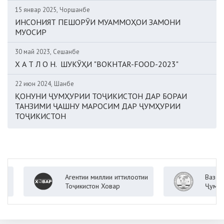
15 январ 2025, Чоршанбе
ИНСОНИЯТ ПЕШОРӮИ МУАММОҲОИ ЗАМОНИ
МУОСИР
30 май 2023, Сешанбе
Х А Т Л О Н. ШУКӮҲИ "BOKHTAR-FOOD-2023"
22 июн 2024, Шанбе
ҚОНУНИ ҶУМҲУРИИ ТОҶИКИСТОН ДАР БОРАИ
ТАНЗИМИ ҶАШНУ МАРОСИМ ДАР ҶУМҲУРИИ
ТОҶИКИСТОН
Агентии миллии иттилоотии
Вазорати ко
Тоҷикистон Ховар
Ҷумҳурии То