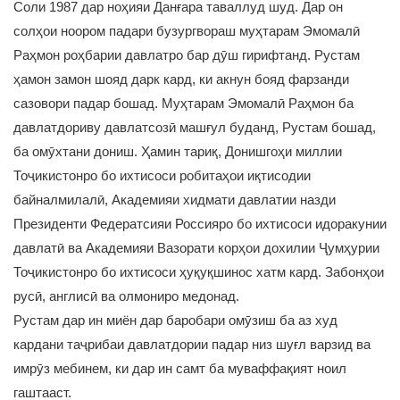
Соли 1987 дар ноҳияи Данғара таваллуд шуд. Дар он
солҳои ноором падари бузургвораш муҳтарам Эмомалӣ
Раҳмон роҳбарии давлатро бар дӯш гирифтанд. Рустам
ҳамон замон шояд дарк кард, ки акнун бояд фарзанди
сазовори падар бошад. Муҳтарам Эмомалӣ Раҳмон ба
давлатдориву давлатсозӣ машғул буданд, Рустам бошад,
ба омӯхтани дониш. Ҳамин тариқ, Донишгоҳи миллии
Тоҷикистонро бо ихтисоси робитаҳои иқтисодии
байналмилалӣ, Академияи хидмати давлатии назди
Президенти Федератсияи Россияро бо ихтисоси идоракунии
давлатӣ ва Академияи Вазорати корҳои дохилии Ҷумҳурии
Тоҷикистонро бо ихтисоси ҳуқуқшинос хатм кард. Забонҳои
русӣ, англисӣ ва олмониро медонад.
Рустам дар ин миён дар баробари омӯзиш ба аз худ
кардани таҷрибаи давлатдории падар низ шуғл варзид ва
имрӯз мебинем, ки дар ин самт ба муваффақият ноил
гаштааст.