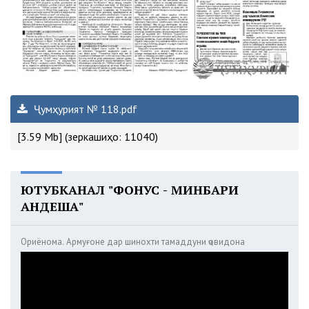
Ҷумҳурият № 118.pdf
[3.59 Mb] (зеркашиҳо: 11040)
ЮТУБКАНАЛ "ФОНУС - МИНБАРИ
АНДЕША"
Ориёнома. Армуғоне дар шинохти тамаддуни ҷовидона