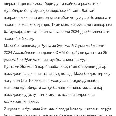
ширкат кард ва имсол бори дуюм пайиҳам роҳхати ин
мусобиқаи бонуфузи қоравиро соҳиб гашт. Дастаи
наврасони кишвар имсол маротибаи чорум дар Чемпионати
ҷаҳон ширкат хоҳад кард. Тими миллии футзали кишвар низ
ба муваффақиятҳо ноил гашта, соли 2024 дар Чемпионати
ҷаҳон бозӣ кард.
Маҳз бо пешниҳоди Рустами Эмомалӣ 7-уми майи соли
2024 Ассамблеяи генералии СММ бо қабули қатънома 25-
уми майро Рӯзи ҷаҳонии футбол эълон намуд.
Рустами Эмомалӣ дар баробари футбол ба рушди дигар
намудҳои варзиш низ таваҷҷуҳ дорад. Маҳз бо дастгирии ӯ
чанд сол боз Тоҷикистон, махсусан, шаҳри Душанбе
мизбони мусобиқоти сатҳи баланди байналмилалӣ дар
намудҳои ҷудо, гӯштини миллӣ, велосипедронӣ ва
волейбол гаштааст.
Хидматҳои Рустами Эмомалӣ назди Ватану ҷомеа то имрӯз
бо ордени Зарринтоҷ дараҷаи 2 ва дар сатҳи байналмилалӣ