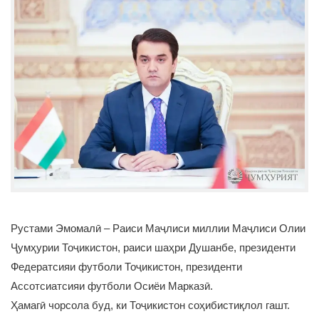
Рустами Эмомалӣ – Раиси Маҷлиси миллии Маҷлиси Олии
Ҷумҳурии Тоҷикистон, раиси шаҳри Душанбе, президенти
Федератсияи футболи Тоҷикистон, президенти
Ассотсиатсияи футболи Осиёи Марказӣ.
Ҳамагӣ чорсола буд, ки Тоҷикистон соҳибистиқлол гашт.