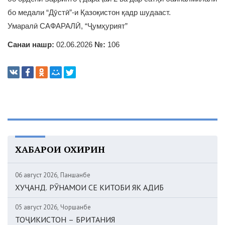
бо медали “Дӯстӣ”-и Қазоқистон қадр шудааст.
Умаралӣ САФАРАЛӢ, “Ҷумҳурият”
Санаи нашр:
02.06.2026
№:
106
ХАБАРҲОИ ОХИРИН
06 август 2026, Панҷшанбе
ХУҶАНД. РӮНАМОИ СЕ КИТОБИ ЯК АДИБ
05 август 2026, Чоршанбе
ТОҶИКИСТОН – БРИТАНИЯ