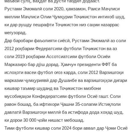
маъвои сулҳ, ваҳдат ва дӯстӣ табдил додааст.
Рустами Эмомалӣ соли 2020, ҳамзамон, Раиси Маҷлиси
миллии Маҷлиси Олии Ҷумҳурии Тоҷикистон интихоб шуд,
ки дар рушду пешрафти Тоҷикистон низ саҳми назаррас
мегузорад.
Дар баробари фаъолияти сиёсӣ, Рустами Эмомалӣ аз соли
2012 роҳбарии Федератсияи футболи Тоҷикистон ва аз
соли 2019 роҳбарии Ассотсиатсияи футболи Осиёи
Марказиро бар дӯш дорад. Ҳамчун президенти ФФТ ба
ислоҳоти васеи футбол оғоз карда, соли 2012 Варзишгоҳи
марказии ҷумҳуриявӣ дар Душанбе ва варзишгоҳҳои дигари
кишвар таъмир шуданд ва Тоҷикистон мизбони
мусобиқаҳои Конфедератсияи футболи Осиё гашт. Соли
равон бошад, ба ифтихори Ҷашни 35-солагии Истиқлоли
давлатӣ Варзишгоҳи миллӣ ба истифода дода хоҳад шуд,
ки дорои 30 000 ҷойи нишаст мебошад.
Тими футболи кишвар соли 2024 бори аввал дар Ҷоми Осиё