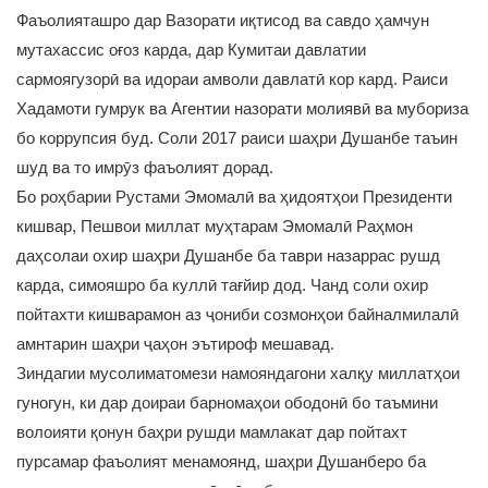
Фаъолияташро дар Вазорати иқтисод ва савдо ҳамчун
мутахассис оғоз карда, дар Кумитаи давлатии
сармоягузорӣ ва идораи амволи давлатӣ кор кард. Раиси
Хадамоти гумрук ва Агентии назорати молиявӣ ва мубориза
бо коррупсия буд. Соли 2017 раиси шаҳри Душанбе таъин
шуд ва то имрӯз фаъолият дорад.
Бо роҳбарии Рустами Эмомалӣ ва ҳидоятҳои Президенти
кишвар, Пешвои миллат муҳтарам Эмомалӣ Раҳмон
даҳсолаи охир шаҳри Душанбе ба таври назаррас рушд
карда, симояшро ба куллӣ тағйир дод. Чанд соли охир
пойтахти кишварамон аз ҷониби созмонҳои байналмилалӣ
амнтарин шаҳри ҷаҳон эътироф мешавад.
Зиндагии мусолиматомези намояндагони халқу миллатҳои
гуногун, ки дар доираи барномаҳои ободонӣ бо таъмини
волоияти қонун баҳри рушди мамлакат дар пойтахт
пурсамар фаъолият менамоянд, шаҳри Душанберо ба