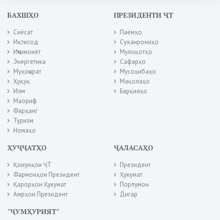
БАХШҲО
ПРЕЗИДЕНТИ ҶТ
Сиёсат
Паёмҳо
Иқтисод
Суханрониҳо
Иҷтимоиёт
Мулоқотҳо
Энергетика
Сафарҳо
Муҳоҷират
Мусоҳибаҳо
Ҳуқуқ
Мақолаҳо
Илм
Барқияҳо
Маориф
Фарҳанг
Туризм
Номаҳо
ҲУҶҶАТҲО
ҶАЛАСАҲО
Қонунҳои ҶТ
Президент
Фармонҳои Президент
Ҳукумат
Қарорҳои Ҳукумат
Порлумон
Амрҳои Президент
Дигар
"ҶУМҲУРИЯТ"