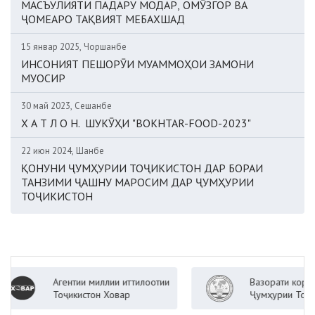
МАСЪУЛИЯТИ ПАДАРУ МОДАР, ОМӮЗГОР ВА
ҶОМЕАРО ТАҚВИЯТ МЕБАХШАД
15 январ 2025, Чоршанбе
ИНСОНИЯТ ПЕШОРӮИ МУАММОҲОИ ЗАМОНИ
МУОСИР
30 май 2023, Сешанбе
Х А Т Л О Н. ШУКӮҲИ "BOKHTAR-FOOD-2023"
22 июн 2024, Шанбе
ҚОНУНИ ҶУМҲУРИИ ТОҶИКИСТОН ДАР БОРАИ
ТАНЗИМИ ҶАШНУ МАРОСИМ ДАР ҶУМҲУРИИ
ТОҶИКИСТОН
Агентии миллии иттилоотии
Вазорати корҳои хор
Тоҷикистон Ховар
Ҷумҳурии Тоҷикистон