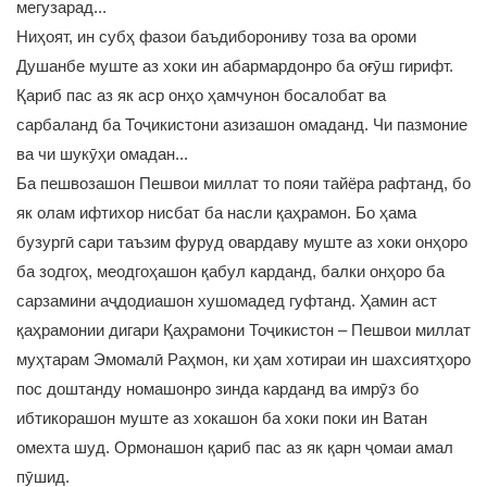
мегузарад...
Ниҳоят, ин субҳ фазои баъдиборониву тоза ва ороми
Душанбе муште аз хоки ин абармардонро ба оғӯш гирифт.
Қариб пас аз як аср онҳо ҳамчунон босалобат ва
сарбаланд ба Тоҷикистони азизашон омаданд. Чи пазмоние
ва чи шукӯҳи омадан...
Ба пешвозашон Пешвои миллат то пояи тайёра рафтанд, бо
як олам ифтихор нисбат ба насли қаҳрамон. Бо ҳама
бузургӣ сари таъзим фуруд овардаву муште аз хоки онҳоро
ба зодгоҳ, меодгоҳашон қабул карданд, балки онҳоро ба
сарзамини аҷдодиашон хушомадед гуфтанд. Ҳамин аст
қаҳрамонии дигари Қаҳрамони Тоҷикистон – Пешвои миллат
муҳтарам Эмомалӣ Раҳмон, ки ҳам хотираи ин шахсиятҳоро
пос доштанду номашонро зинда карданд ва имрӯз бо
ибтикорашон муште аз хокашон ба хоки поки ин Ватан
омехта шуд. Ормонашон қариб пас аз як қарн ҷомаи амал
пӯшид.