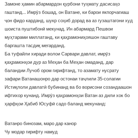
Замоне ҳамин абармардон қурбони туҳмату дасисаҳо
гаштанд... Имрӯз бошад, он Ватане, ки барои якпорчагиаш
ҷон фидо карданд, шукр соҳиб дорад ва аз гузаштагони худ
шоиста пуштибонӣ мекунад. Ин абармард Пешвои
муҳтарами миллатанд, ки қаҳрамониҳояшон гаштаву
баргашта тасдиқ мегарданд.
Ба туфайли хиради волои Сарвари давлат, имрӯз
қаҳрамонҳои дур аз Меҳан ба Меҳан омаданд, дар
баландии Лучоб ором гирифтанд, то азамату нусрату
зафари Ватанашонро дар остонаи таҷлили 35-солагии
Истиқлоли давлатӣ бубинанд ва бо ворисони созандаашон
ифтихор кунанд. Имрӯз қаҳрамонҳои Ватан аз дили хок бо
ҳарфҳои Ҳабиб Юсуфӣ садо баланд мекунанд:
Ватанро бинозам, маро дар канор
Чу модар гирифту намуд