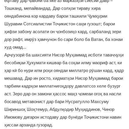
ёфтаву дар ҷавонӣ ба яке аз марказҳои сиёсии давр –
Тошканд, мепайвандад. Дар солҳои тираву хира
ояндабинона кор кардаву барои ташкили Ҷумҳурии
Шуравии Сотсиалистии Тоҷикистон саҳм гузошт; барои
ҳифзи забону асолати он ҷонбозиҳо кард, сарбаланд зери
дор рафт, имрӯз ҳамчунон бо сари боло ба Ватан, ба хонаи
худ омад...
Арҷгузорӣ ба шахсияти Нисор Муҳаммад исботи таваҷҷуҳи
бесобиқаи Ҳукумати кишвар ба соҳаи илму маориф аст, ки
ҳар кӣ бо нури илм роҳи ояндаи миллатро рӯшан кард, қадр
мешавад. Дар ин росто, хидматҳои Нисор Муҳаммад барои
тарбияи кадрҳои миллатнигоҳдору давлатсоз хеле бузург
аст. Зеро дар он замони ҳассос маҳз ҷомеаи огоҳ ва насли
босавод метавонист дар бари Нусратулло Махсуму
Шириншоҳ Шоҳтемур, Абдулқодир Муҳиддинов, Чинор
Имомову дигарон истодаву дар бунёди Тоҷикистони навин
ҳиссаи арзанда гузорад.