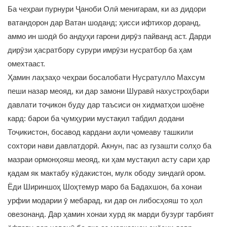
Ба чеҳраи пурнури Ҷаноби Олӣ менигарам, ки аз дидори
ватандорон дар Ватан шоданд; ҳисси ифтихор доранд,
аммо ин шодӣ бо андуҳи гарони дирӯз пайванд аст. Дарди
дирӯзи ҳасратбору сурури имрӯзи нусратбор ба ҳам
омехтааст.
Ҳамин лаҳзаҳо чеҳраи босалобати Нусратулло Махсум
пеши назар меояд, ки дар замони Шуравӣ нахустроҳбари
давлати тоҷикон буду дар таъсиси он хидматҳои шоёне
кард: барои ба ҷумҳурии мустақил табдил додани
Тоҷикистон, босавод кардани аҳли ҷомеаву ташкили
сохтори нави давлатдорӣ. Акнун, пас аз гузашти солҳо ба
мазраи ормонҳояш меояд, ки ҳам мустақил асту сари ҳар
қадам як мактабу кӯдакистон, мулк ободу зиндагӣ ором.
Ёди Шириншоҳ Шоҳтемур маро ба Бадахшон, ба хонаи
урфии модарии ӯ мебарад, ки дар он либосҳояш то ҳол
овезонанд. Дар ҳамин хонаи хурд як марди бузург тарбият