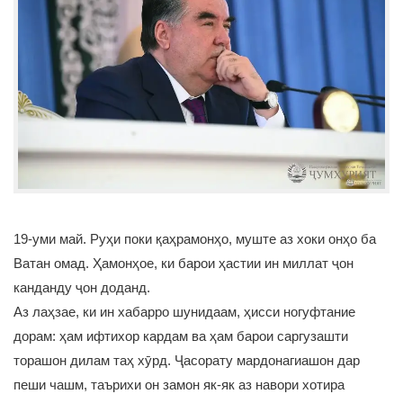
19-уми май. Руҳи поки қаҳрамонҳо, муште аз хоки онҳо ба
Ватан омад. Ҳамонҳое, ки барои ҳастии ин миллат ҷон
канданду ҷон доданд.
Аз лаҳзае, ки ин хабарро шунидаам, ҳисси ногуфтание
дорам: ҳам ифтихор кардам ва ҳам барои саргузашти
торашон дилам таҳ хӯрд. Ҷасорату мардонагиашон дар
пеши чашм, таърихи он замон як-як аз навори хотира