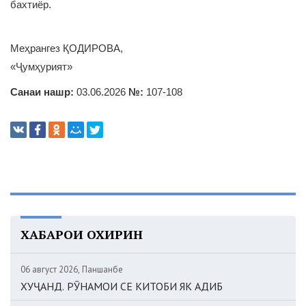
бахтиёр.
Меҳрангез ҚОДИРОВА,
«Ҷумҳурият»
Санаи нашр:
03.06.2026
№:
107-108
ХАБАРҲОИ ОХИРИН
06 август 2026, Панҷшанбе
ХУҶАНД. РӮНАМОИ СЕ КИТОБИ ЯК АДИБ