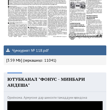
Ҷумҳурият № 118.pdf
[3.59 Mb] (зеркашиҳо: 11041)
ЮТУБКАНАЛ "ФОНУС - МИНБАРИ
АНДЕША"
Ориёнома. Армуғоне дар шинохти тамаддуни ҷовидона