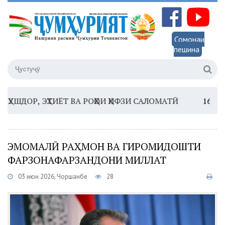
Сомонаи
пешина
ОР, ЭҲТИЁТ ВА РОҲҲОИ ҲИФЗИ САЛОМАТӢ
16:35 –
ШО
ЭМОМАЛӢ РАҲМОН ВА ГИРОМИДОШТИ
ФАРЗОНАФАРЗАНДОНИ МИЛЛАТ
03 июн 2026, Чоршанбе
28