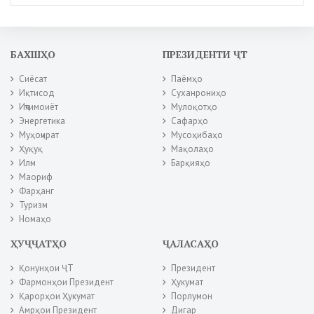
БАХШҲО
ПРЕЗИДЕНТИ ҶТ
Сиёсат
Паёмҳо
Иқтисод
Суханрониҳо
Иҷтимоиёт
Мулоқотҳо
Энергетика
Сафарҳо
Муҳоҷират
Мусоҳибаҳо
Ҳуқуқ
Мақолаҳо
Илм
Барқияҳо
Маориф
Фарҳанг
Туризм
Номаҳо
ҲУҶҶАТҲО
ҶАЛАСАҲО
Қонунҳои ҶТ
Президент
Фармонҳои Президент
Ҳукумат
Қарорҳои Ҳукумат
Порлумон
Амрҳои Президент
Дигар