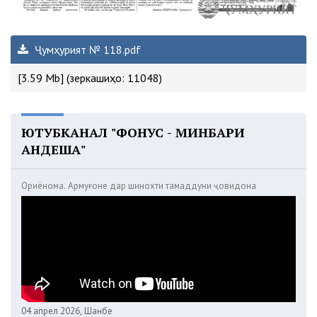
Ҷумҳурият № 118.pdf
[3.59 Mb] (зеркашиҳо: 11048)
ЮТУБКАНАЛ "ФОНУС - МИНБАРИ
АНДЕША"
Ориёнома. Армуғоне дар шинохти тамаддуни ҷовидона
04 апрел 2026, Шанбе