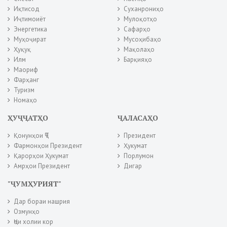
Иқтисод
Суханрониҳо
Иҷтимоиёт
Мулоқотҳо
Энергетика
Сафарҳо
Муҳоҷират
Мусоҳибаҳо
Ҳуқуқ
Мақолаҳо
Илм
Барқияҳо
Маориф
Фарҳанг
Туризм
Номаҳо
ҲУҶҶАТҲО
ҶАЛАСАҲО
Қонунҳои ҶТ
Президент
Фармонҳои Президент
Ҳукумат
Қарорҳои Ҳукумат
Порлумон
Амрҳои Президент
Дигар
"ҶУМҲУРИЯТ"
Дар бораи нашрия
Озмунҳо
Ҷои холии кор