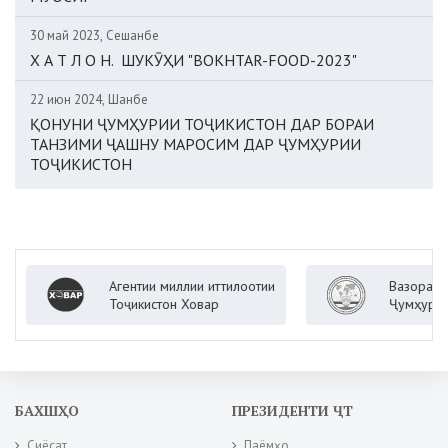
30 май 2023, Сешанбе
Х А Т Л О Н. ШУКӮҲИ "BOKHTAR-FOOD-2023"
22 июн 2024, Шанбе
ҚОНУНИ ҶУМҲУРИИ ТОҶИКИСТОН ДАР БОРАИ
ТАНЗИМИ ҶАШНУ МАРОСИМ ДАР ҶУМҲУРИИ
ТОҶИКИСТОН
Агентии миллии иттилоотии
Вазорати корҳо
Тоҷикистон Ховар
Ҷумҳурии Тоҷик
БАХШҲО
ПРЕЗИДЕНТИ ҶТ
Сиёсат
Паёмҳо