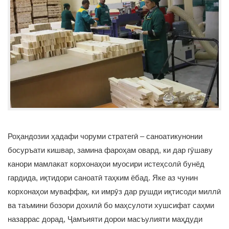
Роҳандозии ҳадафи чоруми стратегӣ – саноатикунонии
босуръати кишвар, замина фароҳам овард, ки дар гӯшаву
канори мамлакат корхонаҳои муосири истеҳсолӣ бунёд
гардида, иқтидори саноатӣ таҳким ёбад. Яке аз чунин
корхонаҳои муваффақ, ки имрӯз дар рушди иқтисоди миллӣ
ва таъмини бозори дохилӣ бо маҳсулоти хушсифат саҳми
назаррас дорад, Ҷамъияти дорои масъулияти маҳдуди