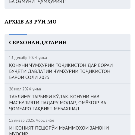
БА ОЗМУНИ “ҶУМҲУРИЯТ”
АРХИВ АЗ РӮИ МОҲ
СЕРХОНАНДАТАРИН
13 декабр 2024, Ҷумъа
ҚОНУНИ ҶУМҲУРИИ ТОҶИКИСТОН ДАР БОРАИ
БУҶЕТИ ДАВЛАТИИ ҶУМҲУРИИ ТОҶИКИСТОН
БАРОИ СОЛИ 2025
26 июл 2024, Ҷумъа
ТАЪЛИМУ ТАРБИЯИ КӮДАК. ҚОНУНИ НАВ
МАСЪУЛИЯТИ ПАДАРУ МОДАР, ОМӮЗГОР ВА
ҶОМЕАРО ТАҚВИЯТ МЕБАХШАД
15 январ 2025, Чоршанбе
ИНСОНИЯТ ПЕШОРӮИ МУАММОҲОИ ЗАМОНИ
МУОСИР