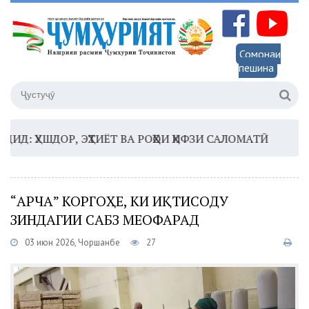
Сомонаи
пешина
ҲУШДОР, ЭҲТИЁТ ВА РОҲҲОИ ҲИФЗИ САЛОМАТӢ
16:35 
“АРЧА” КОРГОҲЕ, КИ ИҚТИСОДУ
ЗИНДАГИИ САБЗ МЕОФАРАД
03 июн 2026, Чоршанбе
27