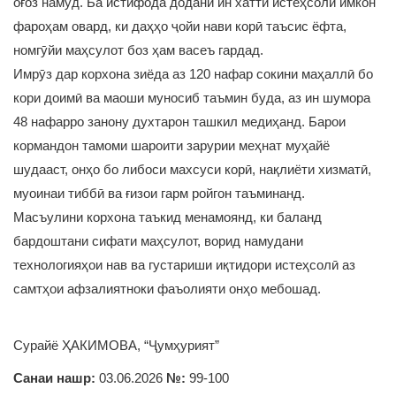
оғоз намуд. Ба истифода додани ин хатти истеҳсолӣ имкон
фароҳам овард, ки даҳҳо ҷойи нави корӣ таъсис ёфта,
номгӯйи маҳсулот боз ҳам васеъ гардад.
Имрӯз дар корхона зиёда аз 120 нафар сокини маҳаллӣ бо
кори доимӣ ва маоши муносиб таъмин буда, аз ин шумора
48 нафарро занону духтарон ташкил медиҳанд. Барои
кормандон тамоми шароити зарурии меҳнат муҳайё
шудааст, онҳо бо либоси махсуси корӣ, нақлиёти хизматӣ,
муоинаи тиббӣ ва ғизои гарм ройгон таъминанд.
Масъулини корхона таъкид менамоянд, ки баланд
бардоштани сифати маҳсулот, ворид намудани
технологияҳои нав ва густариши иқтидори истеҳсолӣ аз
самтҳои афзалиятноки фаъолияти онҳо мебошад.
Сурайё ҲАКИМОВА, “Ҷумҳурият”
Санаи нашр:
03.06.2026
№:
99-100