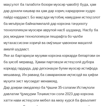
маҳсулот ба талаботи бозори муосир ҷавобгӯ буда, ҳам
дар дохили кишвар ва ҳам дар хориҷ харидорони худро
пайдо кардааст. Бо мақсади мутобиқ намудани истеҳсолот
ба меъёрҳои байналмилалӣ дар корхона таҷҳизоту
технологияҳои муосири аврупоӣ насб шудаанд. Насбу ба
роҳ мондани технологияҳои пешрафта бо ҷалби
мутахассисони хориҷӣ ва омӯзиши ҷавонони маҳаллӣ
амалӣ шудааст.
Яке аз бартариҳои муҳими корхона коркарди бепартови он
ба ҳисоб меравад. Ҳамаи партовҳои истеҳсолӣ дубора
коркард гардида, дар дегхонаҳои буғии муосир истифода
мешаванд. Ин раванд ба самаранокии иқтисодӣ ва ҳифзи
муҳити зист мусоидат менамояд.
Дар доираи омодагиҳо ба Ҷашни 35-солагии Истиқлоли
давлатии Ҷумҳурии Тоҷикистон соли 2023 дар корхона
хатти нави истеҳсоли мебел ва мизу курсӣ ба фаъолият