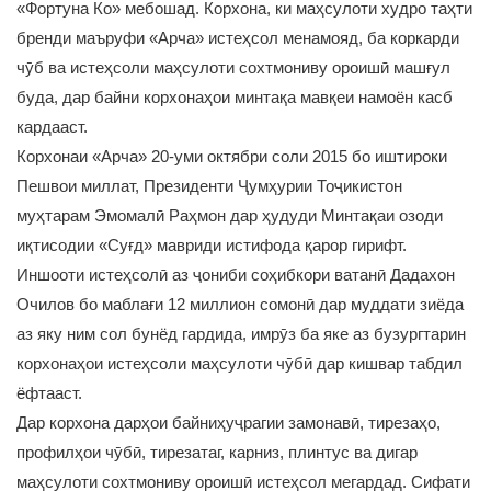
«Фортуна Ко» мебошад. Корхона, ки маҳсулоти худро таҳти
бренди маъруфи «Арча» истеҳсол менамояд, ба коркарди
чӯб ва истеҳсоли маҳсулоти сохтмониву ороишӣ машғул
буда, дар байни корхонаҳои минтақа мавқеи намоён касб
кардааст.
Корхонаи «Арча» 20-уми октябри соли 2015 бо иштироки
Пешвои миллат, Президенти Ҷумҳурии Тоҷикистон
муҳтарам Эмомалӣ Раҳмон дар ҳудуди Минтақаи озоди
иқтисодии «Суғд» мавриди истифода қарор гирифт.
Иншооти истеҳсолӣ аз ҷониби соҳибкори ватанӣ Дадахон
Очилов бо маблағи 12 миллион сомонӣ дар муддати зиёда
аз яку ним сол бунёд гардида, имрӯз ба яке аз бузургтарин
корхонаҳои истеҳсоли маҳсулоти чӯбӣ дар кишвар табдил
ёфтааст.
Дар корхона дарҳои байниҳуҷрагии замонавӣ, тирезаҳо,
профилҳои чӯбӣ, тирезатаг, карниз, плинтус ва дигар
маҳсулоти сохтмониву ороишӣ истеҳсол мегардад. Сифати