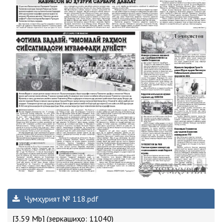
Ҷумҳурият № 118.pdf
[3.59 Mb] (зеркашиҳо: 11040)