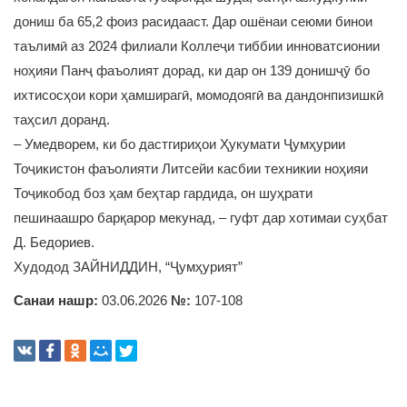
дониш ба 65,2 фоиз расидааст. Дар ошёнаи сеюми бинои
таълимӣ аз 2024 филиали Коллеҷи тиббии инноватсионии
ноҳияи Панҷ фаъолият дорад, ки дар он 139 донишҷӯ бо
ихтисосҳои кори ҳамширагӣ, момодоягӣ ва дандонпизишкӣ
таҳсил доранд.
– Умедворем, ки бо дастгириҳои Ҳукумати Ҷумҳурии
Тоҷикистон фаъолияти Литсейи касбии техникии ноҳияи
Тоҷикобод боз ҳам беҳтар гардида, он шуҳрати
пешинаашро барқарор мекунад, – гуфт дар хотимаи суҳбат
Д. Бедориев.
Худодод ЗАЙНИДДИН, “Ҷумҳурият”
Санаи нашр:
03.06.2026
№:
107-108