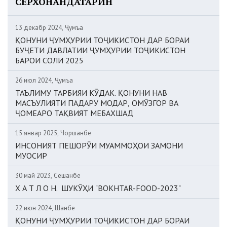
СЕРХОНАНДАТАРИН
13 декабр 2024, Ҷумъа
ҚОНУНИ ҶУМҲУРИИ ТОҶИКИСТОН ДАР БОРАИ
БУҶЕТИ ДАВЛАТИИ ҶУМҲУРИИ ТОҶИКИСТОН
БАРОИ СОЛИ 2025
26 июл 2024, Ҷумъа
ТАЪЛИМУ ТАРБИЯИ КӮДАК. ҚОНУНИ НАВ
МАСЪУЛИЯТИ ПАДАРУ МОДАР, ОМӮЗГОР ВА
ҶОМЕАРО ТАҚВИЯТ МЕБАХШАД
15 январ 2025, Чоршанбе
ИНСОНИЯТ ПЕШОРӮИ МУАММОҲОИ ЗАМОНИ
МУОСИР
30 май 2023, Сешанбе
Х А Т Л О Н. ШУКӮҲИ "BOKHTAR-FOOD-2023"
22 июн 2024, Шанбе
ҚОНУНИ ҶУМҲУРИИ ТОҶИКИСТОН ДАР БОРАИ