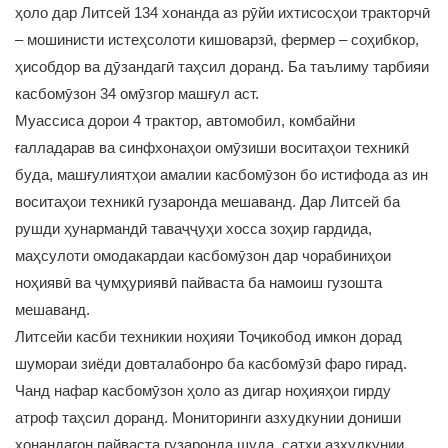
ҳоло дар Литсей 134 хонанда аз рӯйи ихтисосҳои тракторчӣ
– мошинисти истеҳсолоти кишоварзӣ, фермер – соҳибкор,
ҳисобдор ва дӯзандагӣ таҳсил доранд. Ба таълиму тарбияи
касбомӯзон 34 омӯзгор машғул аст.
Муассиса дорои 4 трактор, автомобил, комбайни
ғалладарав ва синфхонаҳои омӯзиши воситаҳои техникӣ
буда, машғулиятҳои амалии касбомӯзон бо истифода аз ин
воситаҳои техникӣ гузаронда мешаванд. Дар Литсей ба
рушди ҳунармандӣ таваҷҷуҳи хосса зоҳир гардида,
маҳсулоти омодакардаи касбомӯзон дар чорабиниҳои
ноҳиявӣ ва ҷумҳуриявӣ пайваста ба намоиш гузошта
мешаванд.
Литсейи касби техникии ноҳияи Тоҷикобод имкон дорад
шумораи зиёди довталабонро ба касбомӯзӣ фаро гирад.
Чанд нафар касбомӯзон ҳоло аз дигар ноҳияҳои гирду
атроф таҳсил доранд. Мониторинги азхудкунии дониши
хонандагон пайваста гузаронда шуда, сатҳи азхудкунии