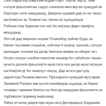
1964 барои касбомӯзони водии Рашт таъсис ёфта, тайи
солҳои фаъолияташ садҳо сокинони минтақа ва ҷумҳурӣ ин
боргоҳро хатм намудаанд. Даврони шуравӣ дар он на танҳо
касбомӯзон аз Тоҷикистон, балки аз ҷумҳуриҳои
Ӯзбекистону Қирғизистон низ ба омӯзиш фаро гирифта
мешуданд.
Литсей дар маркази ноҳияи Тоҷикобод ҷойгир буда, аз
бинои таълимии сеошёна, хобгоҳи 4-ошёна, ошхона, сехҳои
қаннодию техникӣ ва дигар биноҳои ёрирасон иборат аст.
Оғози солҳои соҳибистиқлолии кишвар бо сабабҳои ташан-
нуҷоти дохилӣ фаъолияти муассиса чун дигар муассисаҳои
касбомӯзӣ рӯ ба таназзул ниҳод. Дар асоси дастуру
ҳидоятҳои Пешвои миллат, Президенти ҷумҳурӣ муҳтарам
Эмомалӣ Раҳмон масъулон вазифадор шуданд, ки барои
таъмиру тармими биноҳо ва беҳтар намудани фаъолияти он
тадбирҳои судманд андешанд.
Тибқи иттилои директори муассиса Диловаршоҳ Бедориев,