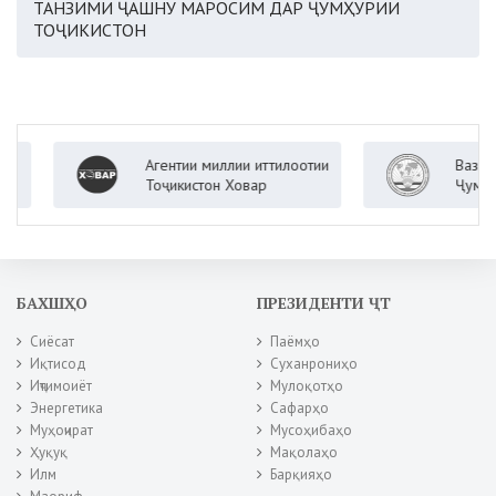
ТАНЗИМИ ҶАШНУ МАРОСИМ ДАР ҶУМҲУРИИ
ТОҶИКИСТОН
Агентии миллии иттилоотии
Вазорати к
Тоҷикистон Ховар
Ҷумҳурии 
БАХШҲО
ПРЕЗИДЕНТИ ҶТ
Сиёсат
Паёмҳо
Иқтисод
Суханрониҳо
Иҷтимоиёт
Мулоқотҳо
Энергетика
Сафарҳо
Муҳоҷират
Мусоҳибаҳо
Ҳуқуқ
Мақолаҳо
Илм
Барқияҳо