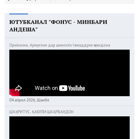
ЮТУБКАНАЛ "ФОНУС - МИНБАРИ
АНДЕША"
Ориёнома. Армуғоне дар шинохти тамаддуни ҷовидона
04 апрел 2026, Шанбе
ШАҲРИТУС. ҚАБУЛИ ШАҲРВАНДОН