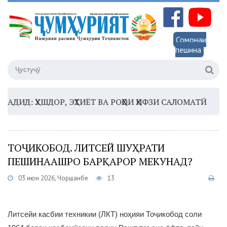
Сомонаи
пешина
Д: ҲУШДОР, ЭҲТИЁТ ВА РОҲҲОИ ҲИФЗИ САЛОМАТӢ
16:3
ТОҶИКОБОД. ЛИТСЕЙ ШУҲРАТИ
ПЕШИНААШРО БАРҚАРОР МЕКУНАД?
03 июн 2026, Чоршанбе
13
Литсейи касбии техникии (ЛКТ) ноҳияи Тоҷикобод соли