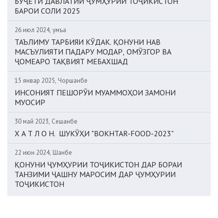
БУҶЕТИ ДАВЛАТИИ ҶУМҲУРИИ ТОҶИКИСТОН
БАРОИ СОЛИ 2025
26 июл 2024, Ҷумъа
ТАЪЛИМУ ТАРБИЯИ КӮДАК. ҚОНУНИ НАВ
МАСЪУЛИЯТИ ПАДАРУ МОДАР, ОМӮЗГОР ВА
ҶОМЕАРО ТАҚВИЯТ МЕБАХШАД
15 январ 2025, Чоршанбе
ИНСОНИЯТ ПЕШОРӮИ МУАММОҲОИ ЗАМОНИ
МУОСИР
30 май 2023, Сешанбе
Х А Т Л О Н. ШУКӮҲИ "BOKHTAR-FOOD-2023"
22 июн 2024, Шанбе
ҚОНУНИ ҶУМҲУРИИ ТОҶИКИСТОН ДАР БОРАИ
ТАНЗИМИ ҶАШНУ МАРОСИМ ДАР ҶУМҲУРИИ
ТОҶИКИСТОН