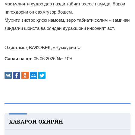
масъулияти худро дар назди табиат эҳсос намуда, барои
нигоҳдории он саҳмгузор бошем.
Муҳити зистро ҳифз намоем, зеро табиати солим – заминаи
зиндагии шоиста ва ояндаи дурахшони инсоният аст.
Оҳистамоҳ ВАФОБЕК, «Ҷумҳурият»
Санаи нашр:
05.06.2026
№:
109
ХАБАРҲОИ ОХИРИН