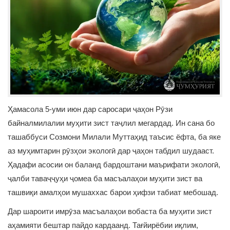
Ҳамасола 5-уми июн дар саросари ҷаҳон Рӯзи
байналмилалии муҳити зист таҷлил мегардад. Ин сана бо
ташаббуси Созмони Милали Муттаҳид таъсис ёфта, ба яке
аз муҳимтарин рӯзҳои экологӣ дар ҷаҳон табдил шудааст.
Ҳадафи асосии он баланд бардоштани маърифати экологӣ,
ҷалби таваҷҷуҳи ҷомеа ба масъалаҳои муҳити зист ва
ташвиқи амалҳои мушаххас барои ҳифзи табиат мебошад.
Дар шароити имрӯза масъалаҳои вобаста ба муҳити зист
аҳамияти бештар пайдо кардаанд. Тағйирёбии иқлим,