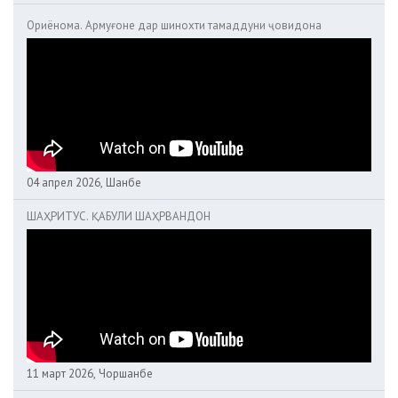
Ориёнома. Армуғоне дар шинохти тамаддуни ҷовидона
04 апрел 2026, Шанбе
ШАҲРИТУС. ҚАБУЛИ ШАҲРВАНДОН
11 март 2026, Чоршанбе