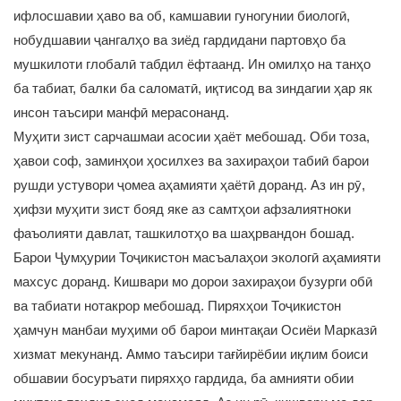
ифлосшавии ҳаво ва об, камшавии гуногунии биологӣ,
нобудшавии ҷангалҳо ва зиёд гардидани партовҳо ба
мушкилоти глобалӣ табдил ёфтаанд. Ин омилҳо на танҳо
ба табиат, балки ба саломатӣ, иқтисод ва зиндагии ҳар як
инсон таъсири манфӣ мерасонанд.
Муҳити зист сарчашмаи асосии ҳаёт мебошад. Оби тоза,
ҳавои соф, заминҳои ҳосилхез ва захираҳои табиӣ барои
рушди устувори ҷомеа аҳамияти ҳаётӣ доранд. Аз ин рӯ,
ҳифзи муҳити зист бояд яке аз самтҳои афзалиятноки
фаъолияти давлат, ташкилотҳо ва шаҳрвандон бошад.
Барои Ҷумҳурии Тоҷикистон масъалаҳои экологӣ аҳамияти
махсус доранд. Кишвари мо дорои захираҳои бузурги обӣ
ва табиати нотакрор мебошад. Пиряхҳои Тоҷикистон
ҳамчун манбаи муҳими об барои минтақаи Осиёи Марказӣ
хизмат мекунанд. Аммо таъсири тағйирёбии иқлим боиси
обшавии босуръати пиряхҳо гардида, ба амнияти обии