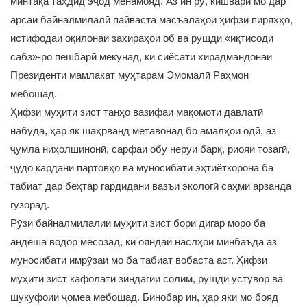
минтақа таҳдид эҷод менамояд. Аз ин рӯ, кишвари мо дар
арсаи байналмилалӣ пайваста масъалаҳои ҳифзи пиряхҳо,
истифодаи оқилонаи захираҳои об ва рушди «иқтисоди
сабз»-ро пешбарӣ мекунад, ки сиёсати хирадмандонаи
Президенти мамлакат муҳтарам Эмомалӣ Раҳмон
мебошад.
Ҳифзи муҳити зист танҳо вазифаи мақомоти давлатӣ
набуда, ҳар як шаҳрванд метавонад бо амалҳои одӣ, аз
ҷумла ниҳолшинонӣ, сарфаи обу неруи барқ, риояи тозагӣ,
ҷудо кардани партовҳо ва муносибати эҳтиёткорона ба
табиат дар беҳтар гардидани вазъи экологӣ саҳми арзанда
гузорад.
Рӯзи байналмилалии муҳити зист бори дигар моро ба
андеша водор месозад, ки ояндаи наслҳои минбаъда аз
муносибати имрӯзаи мо ба табиат вобаста аст. Ҳифзи
муҳити зист кафолати зиндагии солим, рушди устувор ва
шукуфоии ҷомеа мебошад. Бинобар ин, ҳар яки мо бояд