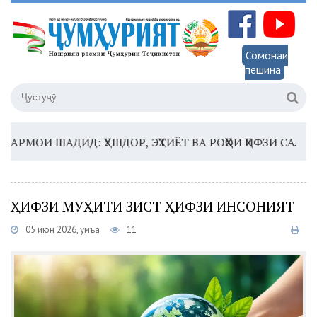
Сомонаи
пешина
МОИ ШАДИД: ҲУШДОР, ЭҲТИЁТ ВА РОҲҲОИ ҲИФЗИ САЛОМАТӢ
ҲИФЗИ МУҲИТИ ЗИСТ ҲИФЗИ ИНСОНИЯТ
05 июн 2026, Ҷумъа
11