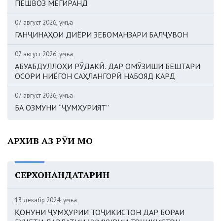
ПЕШВОЗ МЕГИРАНД
07 август 2026, Ҷумъа
ГАНҶИНАҲОИ ДИЁРИ ЗЕБОМАНЗАРИ БАЛҶУВОН
07 август 2026, Ҷумъа
АБУАБДУЛЛОҲИ РӮДАКӢ. ДАР ОМӮЗИШИ БЕШТАРИ
ОСОРИ НИЁГОН САҲЛАНГОРӢ НАБОЯД КАРД
07 август 2026, Ҷумъа
БА ОЗМУНИ “ҶУМҲУРИЯТ”
АРХИВ АЗ РӮИ МОҲ
СЕРХОНАНДАТАРИН
13 декабр 2024, Ҷумъа
ҚОНУНИ ҶУМҲУРИИ ТОҶИКИСТОН ДАР БОРАИ