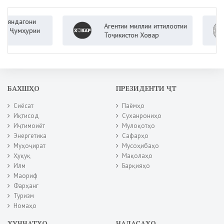
агони
Агентии миллии иттилоотии
мҳурии
Тоҷикистон Ховар
БАХШҲО
ПРЕЗИДЕНТИ ҶТ
Сиёсат
Паёмҳо
Иқтисод
Суханрониҳо
Иҷтимоиёт
Мулоқотҳо
Энергетика
Сафарҳо
Муҳоҷират
Мусоҳибаҳо
Ҳуқуқ
Мақолаҳо
Илм
Барқияҳо
Маориф
Фарҳанг
Туризм
Номаҳо
ҲУҶҶАТҲО
ҶАЛАСАҲО