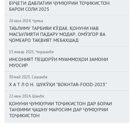
БУҶЕТИ ДАВЛАТИИ ҶУМҲУРИИ ТОҶИКИСТОН
БАРОИ СОЛИ 2025
26 июл 2024, Ҷумъа
ТАЪЛИМУ ТАРБИЯИ КӮДАК. ҚОНУНИ НАВ
МАСЪУЛИЯТИ ПАДАРУ МОДАР, ОМӮЗГОР ВА
ҶОМЕАРО ТАҚВИЯТ МЕБАХШАД
15 январ 2025, Чоршанбе
ИНСОНИЯТ ПЕШОРӮИ МУАММОҲОИ ЗАМОНИ
МУОСИР
30 май 2023, Сешанбе
Х А Т Л О Н. ШУКӮҲИ "BOKHTAR-FOOD-2023"
22 июн 2024, Шанбе
ҚОНУНИ ҶУМҲУРИИ ТОҶИКИСТОН ДАР БОРАИ
ТАНЗИМИ ҶАШНУ МАРОСИМ ДАР ҶУМҲУРИИ
ТОҶИКИСТОН