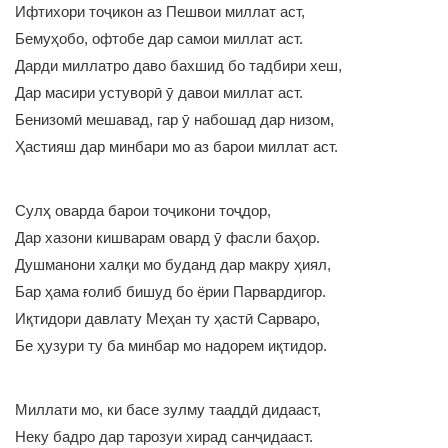
Ифтихори тоҷикон аз Пешвои миллат аст,
Бемуҳобо, офтобе дар самои миллат аст.
Дарди миллатро даво бахшид бо тадбири хеш,
Дар масири устуворӣ ӯ давои миллат аст.
Бенизомӣ мешавад, гар ӯ набошад дар низом,
Ҳастияш дар минбари мо аз барои миллат аст.
Сулҳ оварда барои тоҷикони тоҷдор,
Дар хазони кишварам овард ӯ фасли баҳор.
Душманони халқи мо буданд дар макру ҳиял,
Бар ҳама ғолиб бишуд бо ёрии Парвардигор.
Иқтидори давлату Меҳан ту ҳастӣ Сарваро,
Бе ҳузури ту ба минбар мо надорем иқтидор.
Миллати мо, ки басе зулму тааддӣ дидааст,
Неку бадро дар тарозуи хирад санҷидааст.