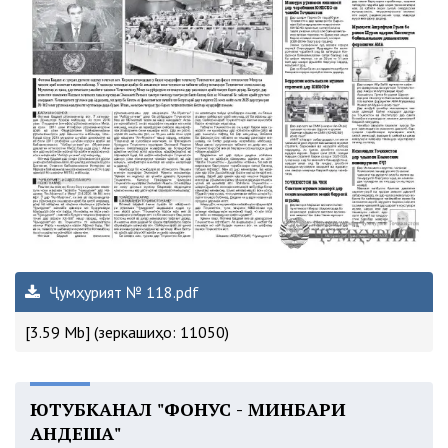
Ҷумҳурият № 118.pdf
[3.59 Mb] (зеркашиҳо: 11050)
ЮТУБКАНАЛ "ФОНУС - МИНБАРИ
АНДЕША"