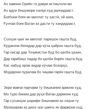
Аз замони Ориён то даври истиқлоли мо
Аз адуи бешумори халқи худ ранҷидааст.
Боғбони боғи ин миллат ту ҳастӣ, эй азиз,
Ғунчаи боғи Ватан аз дасти ту хандидааст.
Солҳои ҷанг ин миллат парешон гашта буд,
Кӯдакони бепадар дар кӯча ҳайрон гашта буд.
Гар писар дар Тоҷикистон буд бо қалби ҳазин,
Дар ғарибиҳо падар бо қалби бирён гашта буд.
Кас набуд ором андар кӯчаю бозорҳо,
Модарони пуралам бо чашми гирён гашта буд.
Зери мавҷи парчами ту бишканем армони худ,
Мо туро бинем дар руҳи Ватан дармони худ.
Гар суханҳои шарифе бишнавем аз лаҳни ту
Мепазирем аз дилу ҷон ҳамчу як фармони худ.