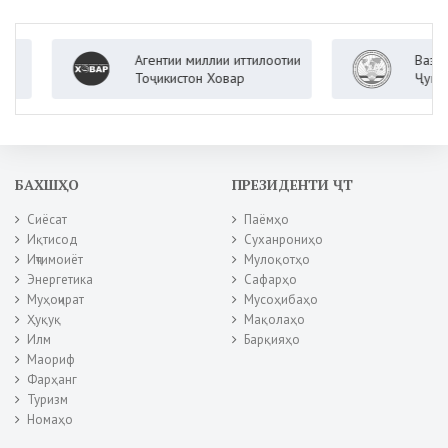
Агентии миллии иттилоотии
Вазорати 
Тоҷикистон Ховар
Ҷумҳурии 
БАХШҲО
ПРЕЗИДЕНТИ ҶТ
Сиёсат
Паёмҳо
Иқтисод
Суханрониҳо
Иҷтимоиёт
Мулоқотҳо
Энергетика
Сафарҳо
Муҳоҷират
Мусоҳибаҳо
Ҳуқуқ
Мақолаҳо
Илм
Барқияҳо
Маориф
Фарҳанг
Туризм
Номаҳо