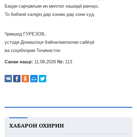
Баҳри сарҷамъии ин миллат кашидӣ ранҷҳо,
То бибинӣ халқро дар хонаю дар хони худ.
Ҷамшед ГУРЕЗОВ,
устоди Донишгоҳи байналмилалии сайёҳӣ
ва соҳибкории Тоҷикистон
Санаи нашр:
11.06.2026
№:
113
ХАБАРҲОИ ОХИРИН