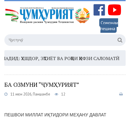
Сомонаи
пешина
Д: ҲУШДОР, ЭҲТИЁТ ВА РОҲҲОИ ҲИФЗИ САЛОМАТӢ
16:3
БА ОЗМУНИ “ҶУМҲУРИЯТ”
11 июн 2026, Панҷшанбе
12
ПЕШВОИ МИЛЛАТ ИҚТИДОРИ МЕҲАНУ ДАВЛАТ