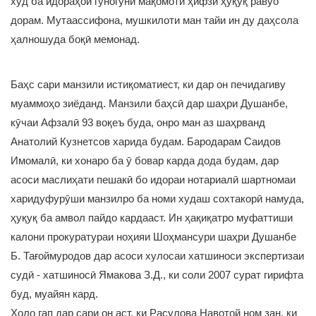
худ ба идораҳои гуногуни мақомоти ҳифзи ҳуқуқ равуо
дорам. Мутаассифона, мушкилоти ман тайи ин ду даҳсола
ҳалношуда боқӣ мемонад.
Баҳс сари манзили истиқоматиест, ки дар он печидагиву
муаммоҳо зиёданд. Манзили баҳсӣ дар шаҳри Душанбе,
кӯчаи Афзалӣ 93 воқеъ буда, онро ман аз шаҳрванд
Анатолий Кузнетсов харида будам. Бародарам Саидов
Имомалӣ, ки хонаро ба ӯ бовар карда дода будам, дар
асоси маслиҳати пешакӣ бо идораи нотариалӣ шартномаи
харидуфурӯши манзилро ба номи худаш сохтакорӣ намуда,
ҳуқуқ ба амвол пайдо кардааст. Ин ҳақиқатро муфаттиши
калони прокуратураи ноҳияи Шоҳмансури шаҳри Душанбе
Б. Тағоймуродов дар асоси хулосаи хатшиноси экспертизаи
судӣ - хатшиносӣ Ямакова З.Д., ки соли 2007 сурат гирифта
буд, муайян кард.
Ҳоло гап дар сари он аст, ки Расулова Навотой ном зан, ки