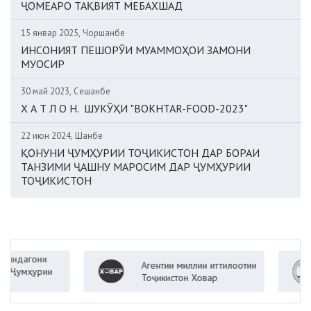
ҶОМЕАРО ТАҚВИЯТ МЕБАХШАД
15 январ 2025, Чоршанбе
ИНСОНИЯТ ПЕШОРӮИ МУАММОҲОИ ЗАМОНИ
МУОСИР
30 май 2023, Сешанбе
Х А Т Л О Н. ШУКӮҲИ "BOKHTAR-FOOD-2023"
22 июн 2024, Шанбе
ҚОНУНИ ҶУМҲУРИИ ТОҶИКИСТОН ДАР БОРАИ
ТАНЗИМИ ҶАШНУ МАРОСИМ ДАР ҶУМҲУРИИ
ТОҶИКИСТОН
гони
Агентии миллии иттилоотии
ҳурии
Тоҷикистон Ховар