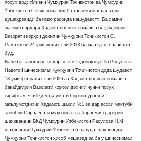
посух дод: «Миёни Ҷумҳурии Тоҷикистон ва Ҷумҳурии
Ӯзбекистон Созишнома оид ба танзими масъалаҳои
душаҳрвандӣ ба имзо расонда нашудааст». Ба ҳамин
мазмун сардори Хадамоти шиносномавию бақайдгирии
Вазорати корҳои дохилии Ҷумҳурии Тоҷикистон С.
Рамазонов 24-уми июли соли 2013 ба ман ҷавоб навишта
буд.
Вале ба саволи он ки дар асоси кадом қонун ба Расулова
Навотой шиносномаи Ҷумҳурии Тоҷикистон дода шудааст,
13-уми феврали соли 2026 аз Хадамоти шиносномавию
бақайдгирии Вазорати корҳои дохилӣ чунин посух
гирифтам: «Тибқи маълумоти бюрои суроғавӣ-
маълумотдиҳии Хадамот, шакли №1 ва дар асоси мактуби
ҷавобии Сарраёсати муҳоҷират ва барасмиятдарории
шаҳрвандии ВКД Ҷумҳурии Ӯзбекистон Расулова Н.М.
шаҳрванди Ҷумҳурии Ӯзбекистон набуда, шаҳрванди
Ҷумҳурии Тоҷикистон ҳисоб мешавад ва ба ӯ шиносномаи