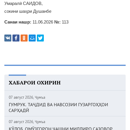
Умаралӣ САИДОВ,
сокини шаҳри Душанбе
Санаи нашр:
11.06.2026
№:
113
ХАБАРҲОИ ОХИРИН
07 август 2026, Ҷумъа
ГУМРУК. ТАҶДИД ВА НАВСОЗИИ ГУЗАРГОҲҲОИ
САРҲАДӢ
07 август 2026, Ҷумъа
КӮЛОБ. ОМӮЗГОРОН ҶАШНИ МИЛЛИРО САЗОВОР