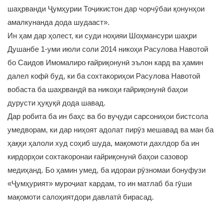
шаҳрванди Ҷумҳурии Тоҷикистон дар чорчӯбаи қонунҳои
амалкунанда дода шудааст».
Ин ҳам дар ҳолест, ки суди ноҳияи Шоҳмансури шаҳри
Душанбе 1-уми июли соли 2014 никоҳи Расулова Навотой
бо Саидов Имомалиро ғайриқонунӣ эълон кард ва ҳамин
далел кофӣ буд, ки ба сохтакориҳои Расулова Навотой
вобаста ба шаҳрвандӣ ва никоҳи ғайриқонунӣ баҳои
дурусти ҳуқуқӣ дода шавад.
Дар робита ба ин баҳс ва бо вуҷуди сарсониҳои бистсола
умедворам, ки дар ниҳоят адолат пирӯз мешавад ва ман ба
ҳаққи ҳалоли худ соҳиб шуда, мақомоти дахлдор ба ин
кирдорҳои сохтакоронаи ғайриқонунӣ баҳои сазовор
медиҳанд. Бо ҳамин умед, ба идораи рӯзномаи бонуфузи
«Ҷумҳурият» муроҷиат кардам, то ин матлаб ба гӯши
мақомоти салоҳиятдори давлатӣ бирасад.