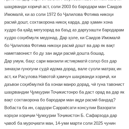
шаҳрванди хориҷӣ аст, соли 2003 бо бародари ман Саидов
Имомалӣ, ки аз соли 1972 бо Ҷалилова Фотима никоҳи
расмӣ дошт, сохтакорона никоҳ карда, дар ҳамин хона
худро ба қайд мегузорад ва баъд аз даргузашти бародарам
худро соҳибмулк медонад. Дар ҳоле, ки Саидов Имомалӣ
бо Ҷалилова Фотима никоҳи расмӣ дошт ва дар як вақт
наметавонист бо ду зан ақди расмӣ дошта бошад.
Дар умум, баҳс сари манзили истиқоматӣ солҳо боз дар
зинаҳои гуногуни судӣ идома дорад, вале суоли матраҳ ин
аст, ки Расулова Навотой ҳамчун шаҳрванди хориҷӣ, ки
даъвои соҳибмулкӣ ба хонаи манро дорад, чӣ гуна тавонист
шаҳрвандии Ҷумҳурии Тоҷикистонро ба даст орад ва дар як
вақт сохтакорона бо бародари ман ақди расмӣ бандад?
Вобаста ба ин, сардори Сарраёсати консулии Вазорати
корҳои хориҷии Ҷумҳурии Тоҷикистон Б. Сафарзода дар
ҷавоб ба муроҷиати ман, 14-уми марти соли 2025 чунин