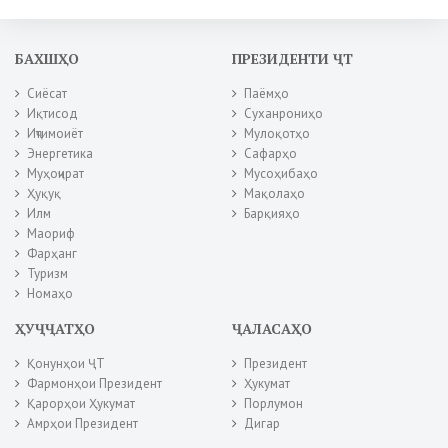
БАХШҲО
ПРЕЗИДЕНТИ ҶТ
Сиёсат
Паёмҳо
Иқтисод
Суханрониҳо
Иҷтимоиёт
Мулоқотҳо
Энергетика
Сафарҳо
Муҳоҷират
Мусоҳибаҳо
Ҳуқуқ
Мақолаҳо
Илм
Барқияҳо
Маориф
Фарҳанг
Туризм
Номаҳо
ҲУҶҶАТҲО
ҶАЛАСАҲО
Қонунҳои ҶТ
Президент
Фармонҳои Президент
Ҳукумат
Қарорҳои Ҳукумат
Порлумон
Амрҳои Президент
Дигар