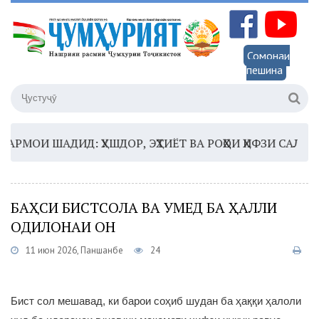
Сомонаи
пешина
ОИ ШАДИД: ҲУШДОР, ЭҲТИЁТ ВА РОҲҲОИ ҲИФЗИ САЛОМАТӢ
БАҲСИ БИСТСОЛА ВА УМЕД БА ҲАЛЛИ
ОДИЛОНАИ ОН
11 июн 2026, Панҷшанбе
24
Бист сол мешавад, ки барои соҳиб шудан ба ҳаққи ҳалоли