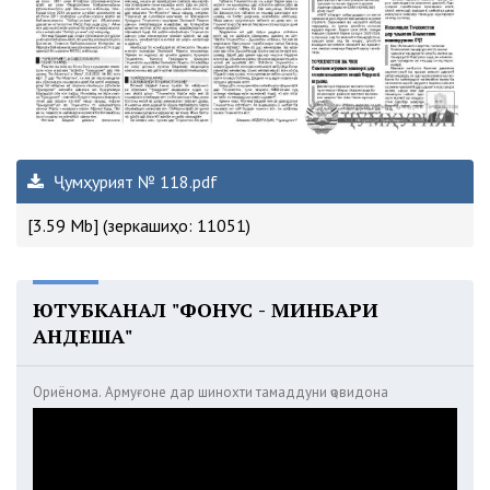
Ҷумҳурият № 118.pdf
[3.59 Mb] (зеркашиҳо: 11051)
ЮТУБКАНАЛ "ФОНУС - МИНБАРИ
АНДЕША"
Ориёнома. Армуғоне дар шинохти тамаддуни ҷовидона