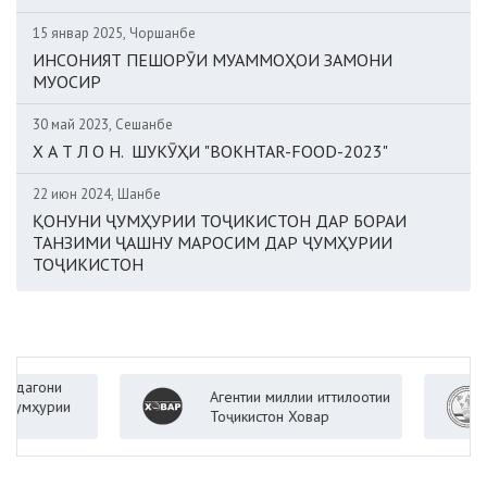
15 январ 2025, Чоршанбе
ИНСОНИЯТ ПЕШОРӮИ МУАММОҲОИ ЗАМОНИ
МУОСИР
30 май 2023, Сешанбе
Х А Т Л О Н. ШУКӮҲИ "BOKHTAR-FOOD-2023"
22 июн 2024, Шанбе
ҚОНУНИ ҶУМҲУРИИ ТОҶИКИСТОН ДАР БОРАИ
ТАНЗИМИ ҶАШНУ МАРОСИМ ДАР ҶУМҲУРИИ
ТОҶИКИСТОН
и
Агентии миллии иттилоотии
Ваз
рии
Тоҷикистон Ховар
Ҷум