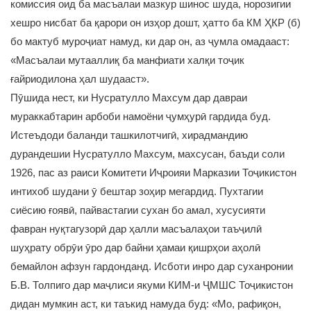
комиссия оид ба масъалаи мазкур шинос шуда, норозигии
хешро нисбат ба қарори он изҳор дошт, ҳатто ба КМ ҲКР (б)
бо мактуб муроҷиат намуд, ки дар он, аз ҷумла омадааст:
«Масъалаи мутааллиқ ба манфиати халқи тоҷик
ғайриодилона ҳал шудааст».
Пӯшида нест, ки Нусратулло Махсум дар давраи
мураккабтарин арбоби намоёни ҷумҳурӣ гардида буд.
Истеъдоди баланди ташкилотчигӣ, хирадмандию
дурандешии Нусратулло Махсум, махсусан, баъди соли
1926, пас аз раиси Комитети Иҷроияи Марказии Тоҷикистон
интихоб шудани ӯ бештар зоҳир мегардид. Пухтагии
сиёсию ғоявӣ, пайвастагии сухан бо амал, хусусияти
фавран нуқтагузорӣ дар ҳалли масъалаҳои таъҷилӣ
шуҳрату обрӯи ӯро дар байни ҳамаи қишрҳои аҳолӣ
бемайлон афзун гардонданд. Исботи инро дар суханронии
Б.В. Толпиго дар маҷлиси якуми КИМ-и ҶМШС Тоҷикистон
дидан мумкин аст, ки таъкид намуда буд: «Мо, рафиқон,