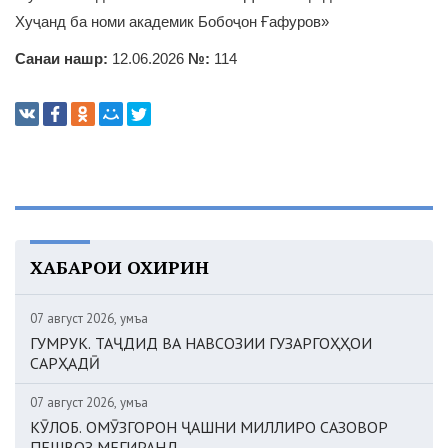
Хуҷанд ба номи академик Бобоҷон Ғафуров»
Санаи нашр:
12.06.2026
№:
114
ХАБАРҲОИ ОХИРИН
07 август 2026, Ҷумъа
ГУМРУК. ТАҶДИД ВА НАВСОЗИИ ГУЗАРГОҲҲОИ
САРҲАДӢ
07 август 2026, Ҷумъа
КӮЛОБ. ОМӮЗГОРОН ҶАШНИ МИЛЛИРО САЗОВОР
ПЕШВОЗ МЕГИРАНД