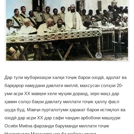
Дар тули муборизаҳои халқи тоҷик барои озодӣ, адолат ва
барқарор намудани давлати миллӣ, махсусан солҳои 20-
уми асри ХХ мавқеи хеле муҳим доранд, зеро маҳз дар
ҳамин солҳо бақои давлату миллати тоҷик ҳаллу фасл
шуда буд. Мавҷи пурталотуми ҳаракат барои истиқлол ва
озодӣ дар асри ХХ дар сафи чандин арбобони машҳури
Осиёи Миёна фарзанди баруманди миллати тоҷик
Нусратулло Махсумро низ ба майдон овард.