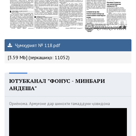
Ҷумҳурият № 118.pdf
[3.59 Mb] (зеркашиҳо: 11052)
ЮТУБКАНАЛ "ФОНУС - МИНБАРИ
АНДЕША"
Ориёнома. Армуғоне дар шинохти тамаддуни ҷовидона