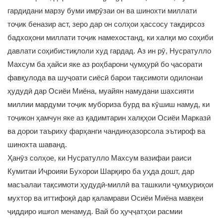
гардидани марзу буми имрӯзаи он ва шинохти миллати
тоҷик беназир аст, зеро дар он солҳои ҳассосу тақдирсоз
бадхоҳони миллати тоҷик намехостанд, ки халқи мо соҳиби
давлати соҳибистиқлоли худ гардад. Аз ин рӯ, Нусратулло
Махсум ба ҳайси яке аз роҳбарони ҷумҳурӣ бо ҷасорати
фавқулода ва шуҷоати сиёсӣ барои тақсимоти одилонаи
ҳудудӣ дар Осиёи Миёна, муайян намудани шахсияти
миллии мардуми тоҷик мубориза бурд ва кӯшиш намуд, ки
тоҷикон ҳамчун яке аз қадимтарин халқҳои Осиёи Марказӣ
ва дорои таъриху фарҳанги чандинҳазорсола эътироф ва
шинохта шаванд.
Ҳанӯз солҳое, ки Нусратулло Махсум вазифаи раиси
Кумитаи Иҷроияи Бухорои Шарқиро ба уҳда дошт, дар
масъалаи тақсимоти ҳудудӣ-миллӣ ва ташкили ҷумҳуриҳои
мухтор ва иттифоқӣ дар қаламрави Осиёи Миёна мавқеи
ҷиддиро ишғол менамуд. Вай бо ҳуҷҷатҳои расмии