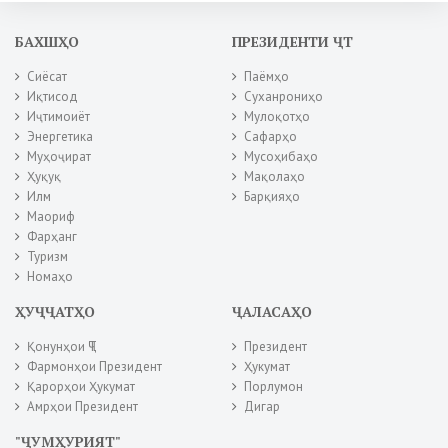
БАХШҲО
ПРЕЗИДЕНТИ ҶТ
Сиёсат
Паёмҳо
Иқтисод
Суханрониҳо
Иҷтимоиёт
Мулоқотҳо
Энергетика
Сафарҳо
Муҳоҷират
Мусоҳибаҳо
Ҳуқуқ
Мақолаҳо
Илм
Барқияҳо
Маориф
Фарҳанг
Туризм
Номаҳо
ҲУҶҶАТҲО
ҶАЛАСАҲО
Қонунҳои ҶТ
Президент
Фармонҳои Президент
Ҳукумат
Қарорҳои Ҳукумат
Порлумон
Амрҳои Президент
Дигар
"ҶУМҲУРИЯТ"