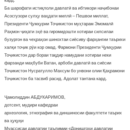
кард.
Ба шарофати истиқлоли давлатӣ ва ибтикори наҷибонаи
Асосгузори сулҳу ваҳдати миллӣ – Пешвои миллат,
Президенти Ҷумҳурии Тоҷикистон муҳтарам Эмомалӣ
Раҳмон ҷиҳати эҳё ва гиромидошти хотираи силсилаи
бузургон ва чеҳраҳои шинохтаи сиёсиву фарҳангии таърихи
халқи тоҷик рӯи кор омад. Фармони Президенти Ҷумҳурии
Тоҷикистон дар бораи тақдир намудани хотираи неки
фарзанди маҳбуби Ватан, арбоби давлатӣ ва сиёсии
Тоҷикистон Нусратулло Махсум бо унвони олии Қаҳрамони
Тоҷикистон ба тасвиб расид. Адолат тантана кард.
Ҷамолиддин АБДУКАРИМОВ,
дотсент, мудири кафедраи
археология, этнография ва диншиносии факултети таърих
ва ҳуқуқи
Муассисаи давлатии таълимии «Донишгоҳи давлатии