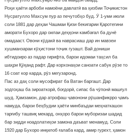
Роҳи ҳаёти арбоби намоёни давлатӣ ва ҳизбии Тоҷикистон
Нусратулло Махсум пур аз печутобҳо буд. Ӯ 1-уми июли
соли 1881 дар деҳаи Чашмаи Қизи бекигарии Қаротегини
аморати Бухоро дар оилаи деҳқони камбағал ба дунё
омадааст. Овони кӯдакӣ ва наврасиаш дар ин мавзеи
хушманзараи кӯҳистони тоҷик гузашт. Вай дониши
ибтидоиро аз падар гирифта, барои идомаи таҳсил ба
шаҳри Қӯқанд рафт. Дар корхонаҳои саноати сабук рӯзе то
16 соат кор карда, рӯз мегузаронд.
Пас аз даҳ соли мусофират ба Ватан баргашт. Дар
зодгоҳаш ба зироаткорӣ, боғдорӣ, сипас ба чӯпонӣ машғул
шуд. Ҳамзамон, дар атрофаш ҷавонони рӯшанфикрро ҷамъ
намуда, барои беҳбудии ҳаёти минбаъдаи меҳнаткашон
тарғибу ташвиқ мекард, онҳоро барои муборизаи шадид
бар зидди ноадолатиҳои замона даъват менамуд. Соли
1920 дар Бухоро инқилоб ғалаба кард, амир гурехт, ҳамон