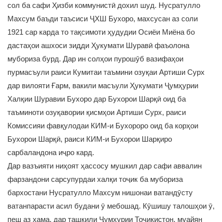
сол ба сафи Ҳизби коммунистӣ дохил шуд. Нусратулло
Махсум баъди таъсиси ҶХШ Бухоро, махсусан аз соли
1921 сар карда то тақсимоти ҳудудии Осиёи Миёна бо
дастаҳои ашхоси зидди Ҳукумати Шуравӣ фаъолона
мубориза бурд. Дар ин солҳои пурошӯб вазифаҳои
пурмасъули раиси Кумитаи таъмини озуқаи Артиши Сурх
дар вилояти Ғарм, вакили масъули Ҳукумати Ҷумҳурии
Халқии Шуравии Бухоро дар Бухорои Шарқӣ оид ба
таъминоти озуқавории қисмҳои Артиши Сурх, раиси
Комиссияи фавқулодаи КИМ-и Бухороро оид ба корҳои
Бухорои Шарқӣ, раиси КИМ-и Бухорои Шарқиро
сарбаландона иҷро кард.
Дар вазъияти ниҳоят ҳассосу мушкил дар сафи аввалин
фарзандони сарсупурдаи халқи тоҷик ба мубориза
бархостани Нусратулло Махсум нишонаи ватандӯсту
ватанпарасти асил будани ӯ мебошад. Кӯшишу талошҳои ӯ,
пеш аз ҳама, дар ташкили Ҷумҳурии Тоҷикистон, муайян