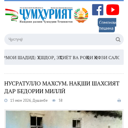
Сомонаи
пешина
 ШАДИД: ҲУШДОР, ЭҲТИЁТ ВА РОҲҲОИ ҲИФЗИ САЛОМАТӢ
1
НУСРАТУЛЛО МАХСУМ. НАҚШИ ШАХСИЯТ
ДАР БЕДОРИИ МИЛЛӢ
15 июн 2026, Душанбе
58