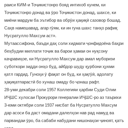
раиси КИМ-и Тоҷикистонро бояд интихоб кунем, ки
Тоҷикистонро донад ва ӯро Тоҷикистон донад, шахсе, ки
миёни мардум ба эътибор ва обрӯи ҳақиқӣ сазовор бошад.
Саҳв намешавад, агар гӯям, ки ин гуна шахс танҳо рафиқ
Нусратулло Махсум аст».
Мутаассифона, баъди даҳ соли хидмати ҷонфидоёна баҳри
беҳбудии миллати тоҷик ва барои ҳамаи он нуқсону
каҷравиҳое, ки Нусратулло Махсум дар амал муборизи
суботкори зидди онҳо буд, айбдор шуду қурбони ҳукми
қатл гардид. Гуноҳи ӯ фақат он буд, ки ҳақгӯӣ, адолату
ҳақиқатпарастӣ бо хунаш омаду бо ҷонаш рафт.
28-уми декабри соли 1957 Коллегияи ҳарбии Суди Олии
ИҶШС хулосаи Прокурори генералии ИҶШС-ро аз таърихи
3-юми октябри соли 1937 нисбат ба Нусратулло Махсум
дар асоси ба даст омадани далелҳои нав рад намуд ва
парвандаи ӯро, ба сабаби набудани нишонаҳои ҷиноят, қатъ