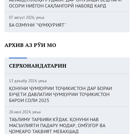
ОСОРИ НИЁГОН САҲЛАНГОРӢ НАБОЯД КАРД
07 август 2026, Ҷумъа
БА ОЗМУНИ “ҶУМҲУРИЯТ”
АРХИВ АЗ РӮИ МОҲ
СЕРХОНАНДАТАРИН
13 декабр 2024, Ҷумъа
ҚОНУНИ ҶУМҲУРИИ ТОҶИКИСТОН ДАР БОРАИ
БУҶЕТИ ДАВЛАТИИ ҶУМҲУРИИ ТОҶИКИСТОН
БАРОИ СОЛИ 2025
26 июл 2024, Ҷумъа
ТАЪЛИМУ ТАРБИЯИ КӮДАК. ҚОНУНИ НАВ
МАСЪУЛИЯТИ ПАДАРУ МОДАР, ОМӮЗГОР ВА
ҶОМЕАРО ТАҚВИЯТ МЕБАХШАД