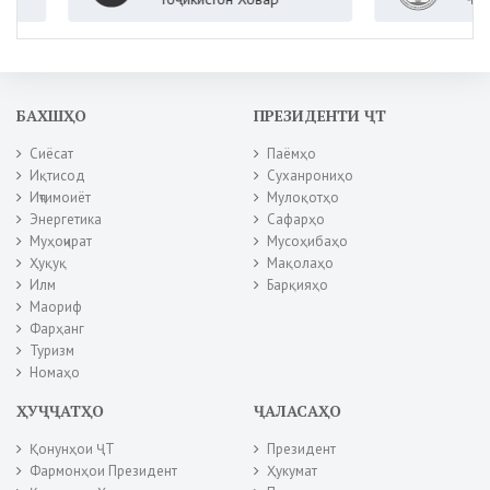
БАХШҲО
ПРЕЗИДЕНТИ ҶТ
Сиёсат
Паёмҳо
Иқтисод
Суханрониҳо
Иҷтимоиёт
Мулоқотҳо
Энергетика
Сафарҳо
Муҳоҷират
Мусоҳибаҳо
Ҳуқуқ
Мақолаҳо
Илм
Барқияҳо
Маориф
Фарҳанг
Туризм
Номаҳо
ҲУҶҶАТҲО
ҶАЛАСАҲО
Қонунҳои ҶТ
Президент
Фармонҳои Президент
Ҳукумат