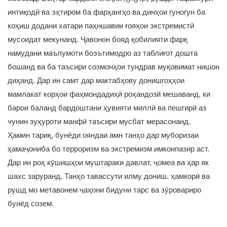
интиқодӣ ва эҳтиром ба фарҳангҳо ва динҳои гуногун ба
коҳиш додани хатари паҳншавии ғояҳои экстремистӣ
мусоидат мекунанд. Ҷавонон бояд қобилияти фарқ
намудани маълумоти боэътимодро аз таблиғот дошта
бошанд ва ба таъсири созмонҳои тундрав муқовимат нишон
диҳанд. Дар ин самт дар мактабҳову донишгоҳҳои
мамлакат корҳои фаҳмондадиҳӣ роҳандозӣ мешаванд, ки
барои баланд бардоштани ҳувияти миллӣ ва пешгирӣ аз
чунин зуҳуроти манфӣ таъсири мусбат мерасонанд.
Ҳамин тариқ, бунёди ояндаи амн танҳо дар муборизаи
ҳамаҷониба бо терроризм ва экстремизм имконпазир аст.
Дар ин роҳ кӯшишҳои муштараки давлат, ҷомеа ва ҳар як
шахс заруранд. Танҳо тавассути илму дониш, ҳамкорӣ ва
рушд мо метавонем ҷаҳони бидуни тарс ва зӯровариро
бунёд созем.