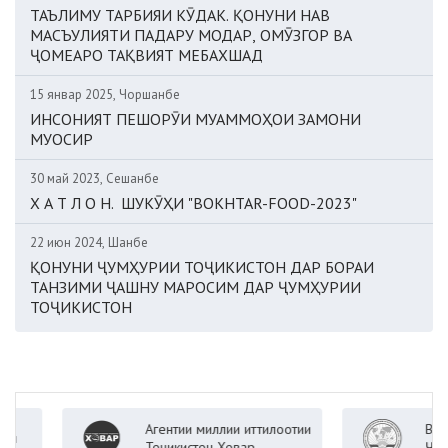
ТАЪЛИМУ ТАРБИЯИ КӮДАК. ҚОНУНИ НАВ
МАСЪУЛИЯТИ ПАДАРУ МОДАР, ОМӮЗГОР ВА
ҶОМЕАРО ТАҚВИЯТ МЕБАХШАД
15 январ 2025, Чоршанбе
ИНСОНИЯТ ПЕШОРӮИ МУАММОҲОИ ЗАМОНИ
МУОСИР
30 май 2023, Сешанбе
Х А Т Л О Н. ШУКӮҲИ "BOKHTAR-FOOD-2023"
22 июн 2024, Шанбе
ҚОНУНИ ҶУМҲУРИИ ТОҶИКИСТОН ДАР БОРАИ
ТАНЗИМИ ҶАШНУ МАРОСИМ ДАР ҶУМҲУРИИ
ТОҶИКИСТОН
Агентии миллии иттилоотии
Вазорати
Тоҷикистон Ховар
Ҷумҳурии