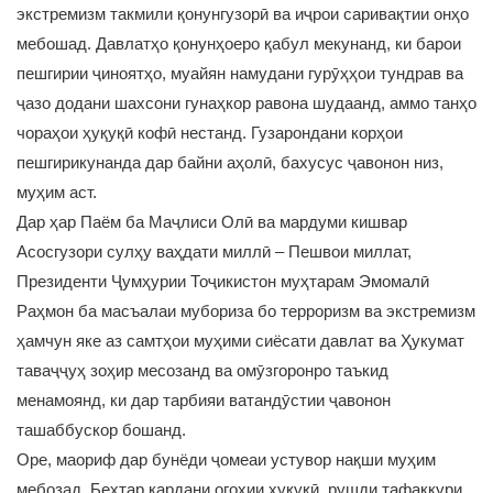
экстремизм такмили қонунгузорӣ ва иҷрои саривақтии онҳо
мебошад. Давлатҳо қонунҳоеро қабул мекунанд, ки барои
пешгирии ҷиноятҳо, муайян намудани гурӯҳҳои тундрав ва
ҷазо додани шахсони гунаҳкор равона шудаанд, аммо танҳо
чораҳои ҳуқуқӣ кофӣ нестанд. Гузарондани корҳои
пешгирикунанда дар байни аҳолӣ, бахусус ҷавонон низ,
муҳим аст.
Дар ҳар Паём ба Маҷлиси Олӣ ва мардуми кишвар
Асосгузори сулҳу ваҳдати миллӣ – Пешвои миллат,
Президенти Ҷумҳурии Тоҷикистон муҳтарам Эмомалӣ
Раҳмон ба масъалаи мубориза бо терроризм ва экстремизм
ҳамчун яке аз самтҳои муҳими сиёсати давлат ва Ҳукумат
таваҷҷуҳ зоҳир месозанд ва омӯзгоронро таъкид
менамоянд, ки дар тарбияи ватандӯстии ҷавонон
ташаббускор бошанд.
Оре, маориф дар бунёди ҷомеаи устувор нақши муҳим
мебозад. Беҳтар кардани огоҳии ҳуқуқӣ, рушди тафаккури