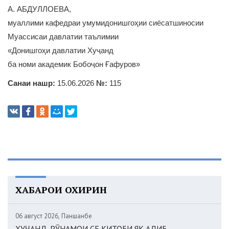
А. АБДУЛЛОЕВА,
муаллими кафедраи умумидонишгоҳии сиёсатшиносии
Муассисаи давлатии таълимии
«Донишгоҳи давлатии Хуҷанд
ба номи академик Бобоҷон Ғафуров»
Санаи нашр:
15.06.2026
№:
115
ХАБАРҲОИ ОХИРИН
06 август 2026, Панҷшанбе
ХУҶАНД. РӮНАМОИ СЕ КИТОБИ ЯК АДИБ