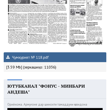
Ҷумҳурият № 118.pdf
[3.59 Mb] (зеркашиҳо: 11036)
ЮТУБКАНАЛ "ФОНУС - МИНБАРИ
АНДЕША"
Ориёнома. Армуғоне дар шинохти тамаддуни ҷовидона