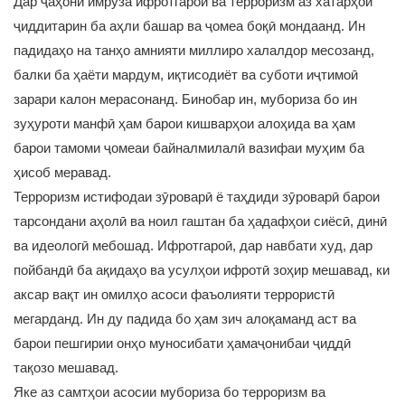
Дар ҷаҳони имрӯза ифротгароӣ ва терроризм аз хатарҳои
ҷиддитарин ба аҳли башар ва ҷомеа боқӣ мондаанд. Ин
падидаҳо на танҳо амнияти миллиро халалдор месозанд,
балки ба ҳаёти мардум, иқтисодиёт ва суботи иҷтимоӣ
зарари калон мерасонанд. Бинобар ин, мубориза бо ин
зуҳуроти манфӣ ҳам барои кишварҳои алоҳида ва ҳам
барои тамоми ҷомеаи байналмилалӣ вазифаи муҳим ба
ҳисоб меравад.
Терроризм истифодаи зӯроварӣ ё таҳдиди зӯроварӣ барои
тарсондани аҳолӣ ва ноил гаштан ба ҳадафҳои сиёсӣ, динӣ
ва идеологӣ мебошад. Ифротгароӣ, дар навбати худ, дар
пойбандӣ ба ақидаҳо ва усулҳои ифротӣ зоҳир мешавад, ки
аксар вақт ин омилҳо асоси фаъолияти террористӣ
мегарданд. Ин ду падида бо ҳам зич алоқаманд аст ва
барои пешгирии онҳо муносибати ҳамаҷонибаи ҷиддӣ
тақозо мешавад.
Яке аз самтҳои асосии мубориза бо терроризм ва