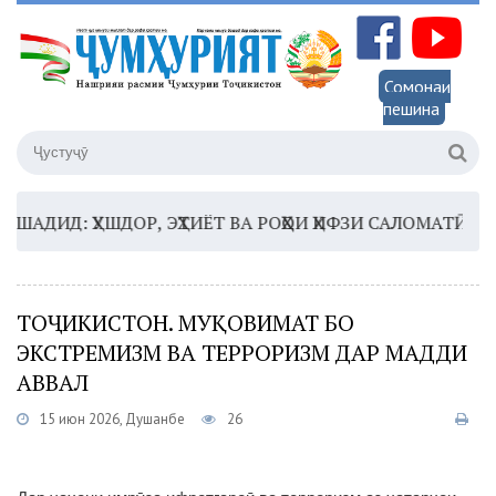
Сомонаи
пешина
ИД: ҲУШДОР, ЭҲТИЁТ ВА РОҲҲОИ ҲИФЗИ САЛОМАТӢ
16:3
ТОҶИКИСТОН. МУҚОВИМАТ БО
ЭКСТРЕМИЗМ ВА ТЕРРОРИЗМ ДАР МАДДИ
АВВАЛ
15 июн 2026, Душанбе
26