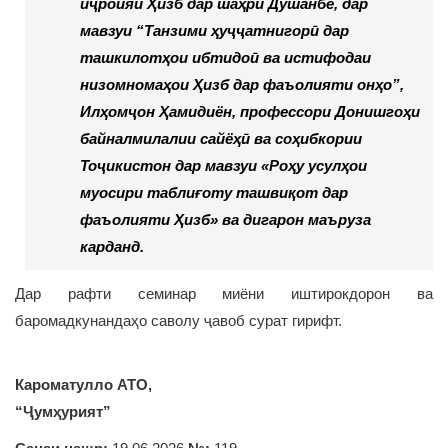
иҷроияи Ҳизб дар шаҳри Душанбе, дар
мавзуи “Танзими ҳуҷҷатнигорӣ дар
ташкилотҳои ибтидоӣ ва истифодаи
низомномаҳои Ҳизб дар фаъолияти онҳо”,
Илҳомҷон Ҳамидиён, профессори Донишгоҳи
байналмилалии сайёҳӣ ва соҳибкории
Тоҷикистон дар мавзуи «Роҳу усулҳои
муосири таблиғоту ташвиқот дар
фаъолияти Ҳизб» ва дигарон маъруза
карданд.
Дар рафти семинар миёни иштирокдорон ва
баромадкунандаҳо саволу ҷавоб сурат гирифт.
Кароматулло АТО,
“Ҷумҳурият”