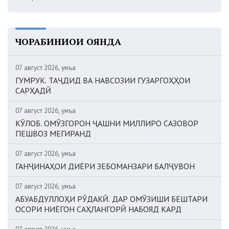
ЧОРАБИНИҲОИ ОЯНДА
07 август 2026, Ҷумъа
ГУМРУК. ТАҶДИД ВА НАВСОЗИИ ГУЗАРГОҲҲОИ
САРҲАДӢ
07 август 2026, Ҷумъа
КӮЛОБ. ОМӮЗГОРОН ҶАШНИ МИЛЛИРО САЗОВОР
ПЕШВОЗ МЕГИРАНД
07 август 2026, Ҷумъа
ГАНҶИНАҲОИ ДИЁРИ ЗЕБОМАНЗАРИ БАЛҶУВОН
07 август 2026, Ҷумъа
АБУАБДУЛЛОҲИ РӮДАКӢ. ДАР ОМӮЗИШИ БЕШТАРИ
ОСОРИ НИЁГОН САҲЛАНГОРӢ НАБОЯД КАРД