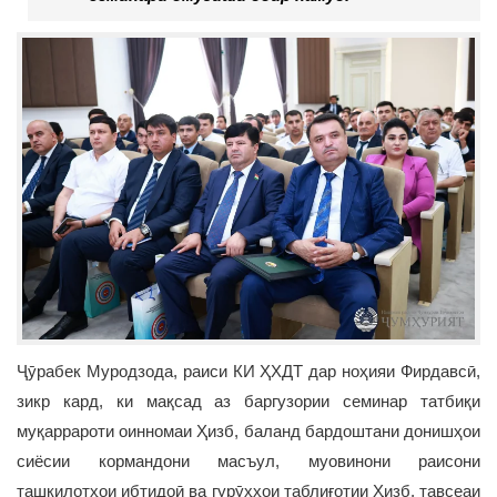
Ҷӯрабек Муродзода, раиси КИ ҲХДТ дар ноҳияи Фирдавсӣ,
зикр кард, ки мақсад аз баргузории семинар татбиқи
муқаррароти оинномаи Ҳизб, баланд бардоштани донишҳои
сиёсии кормандони масъул, муовинони раисони
ташкилотҳои ибтидоӣ ва гурӯҳҳои таблиғотии Ҳизб, тавсеаи