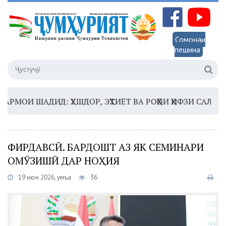
Сомонаи
пешина
ОИ ШАДИД: ҲУШДОР, ЭҲТИЁТ ВА РОҲҲОИ ҲИФЗИ САЛОМАТӢ
ФИРДАВСӢ. БАРДОШТ АЗ ЯК СЕМИНАРИ
ОМӮЗИШӢ ДАР НОҲИЯ
19 июн 2026, Ҷумъа
36