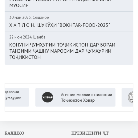
МУОСИР
30 май 2023, Сешанбе
Х А Т Л О Н. ШУКӮҲИ "BOKHTAR-FOOD-2023"
22 июн 2024, Шанбе
ҚОНУНИ ҶУМҲУРИИ ТОҶИКИСТОН ДАР БОРАИ
ТАНЗИМИ ҶАШНУ МАРОСИМ ДАР ҶУМҲУРИИ
ТОҶИКИСТОН
они
Агентии миллии иттилоотии
В
урии
Тоҷикистон Ховар
Ҷ
БАХШҲО
ПРЕЗИДЕНТИ ҶТ