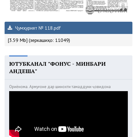
Ҷумҳурият № 118.pdf
[3.59 Mb] (зеркашиҳо: 11049)
ЮТУБКАНАЛ "ФОНУС - МИНБАРИ
АНДЕША"
Ориёнома. Армуғоне дар шинохти тамаддуни ҷовидона