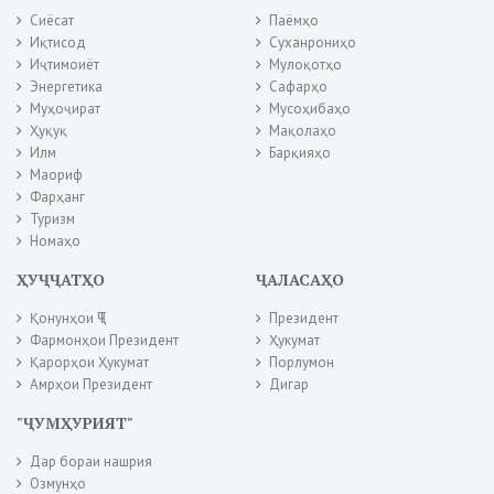
Сиёсат
Паёмҳо
Иқтисод
Суханрониҳо
Иҷтимоиёт
Мулоқотҳо
Энергетика
Сафарҳо
Муҳоҷират
Мусоҳибаҳо
Ҳуқуқ
Мақолаҳо
Илм
Барқияҳо
Маориф
Фарҳанг
Туризм
Номаҳо
ҲУҶҶАТҲО
ҶАЛАСАҲО
Қонунҳои ҶТ
Президент
Фармонҳои Президент
Ҳукумат
Қарорҳои Ҳукумат
Порлумон
Амрҳои Президент
Дигар
"ҶУМҲУРИЯТ"
Дар бораи нашрия
Озмунҳо