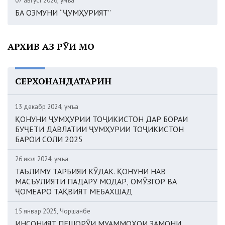
07 август 2026, Ҷумъа
БА ОЗМУНИ “ҶУМҲУРИЯТ”
АРХИВ АЗ РӮИ МОҲ
СЕРХОНАНДАТАРИН
13 декабр 2024, Ҷумъа
ҚОНУНИ ҶУМҲУРИИ ТОҶИКИСТОН ДАР БОРАИ
БУҶЕТИ ДАВЛАТИИ ҶУМҲУРИИ ТОҶИКИСТОН
БАРОИ СОЛИ 2025
26 июл 2024, Ҷумъа
ТАЪЛИМУ ТАРБИЯИ КӮДАК. ҚОНУНИ НАВ
МАСЪУЛИЯТИ ПАДАРУ МОДАР, ОМӮЗГОР ВА
ҶОМЕАРО ТАҚВИЯТ МЕБАХШАД
15 январ 2025, Чоршанбе
ИНСОНИЯТ ПЕШОРӮИ МУАММОҲОИ ЗАМОНИ