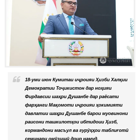
18-уми июн Кумитаи иҷроияи Ҳизби Халқии
Демократии Тоҷикистон дар ноҳияи
Фирдавсии шаҳри Душанбе дар раёсати
фарҳанги Мақомоти иҷроияи ҳокимияти
давлатии шаҳри Душанбе барои муовинони
раисони ташкилотҳои ибтидоии Ҳизб,
кормандони масъул ва гурӯҳҳои таблиғотӣ
семинари омӯзишӣ доир намуд.