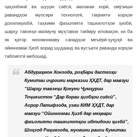
ҷаҳонбинӣ ва шуури сиёсӣ, малакаи корӣ, омӯзиши
равандҳои муосири технологӣ, тақвияти корҳои
дохилиҳизбӣ, таҳкими фаъолияти ташкилотҳои ҳизбӣ,
шарҳу тавзеҳи мазмуну муҳтавои тағйиру иловаҳое, ки ба
як қатор низомномаву санадҳои меъёрӣ-ҳуқуқӣ ва
ойинномаи Ҳизб ворид шудаанд ва вусъати раванди корҳои
таблиғотӣ мебошад.
Абдураҳмон Хонзода, роҳбари дастгоҳи
Кумитаи иҷроияи марказии ҲХДТ, дар мавзуи
“Шарҳу тавзеҳи Қонуни Ҷумҳурии
Тоҷикистон “Дар бораи ҳизбҳои сиёсӣ”,
Асрор Латифзода, узви КИМ ҲХДТ, дар
мавзуи “Ойинномаи Ҳизб дар меҳвари
фаъолияти ташкилотҳои ибтидоии ҳизбӣ”,
Шоҳзод Раҳимзода, муовини раиси Кумитаи