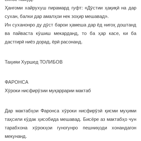
Ҳангоми хайрухуш пирамард гуфт: «Дӯстии ҳақиқӣ на дар
сухан, балки дар амалҳои нек зоҳир мешавад».
Ин суханонро ду дӯст барои ҳамеша дар ёд нигоҳ доштанд
ва пайваста кӯшиш мекарданд, то ба ҳар касе, ки ба
дастгирӣ ниёз дорад, ёрӣ расонанд.
Таҳияи Хуршед ТОЛИБОВ
ФАРОНСА
Хӯроки нисфирӯзии муқаррарии мактаб
Дар мактабҳои Фаронса хӯроки нисфирӯзӣ қисми муҳими
таҳсили кӯдак ҳисобида мешавад. Бисёре аз мактабҳо чун
тарабхона хӯрокҳои гуногунро пешниҳоди хонандагон
мекунанд.