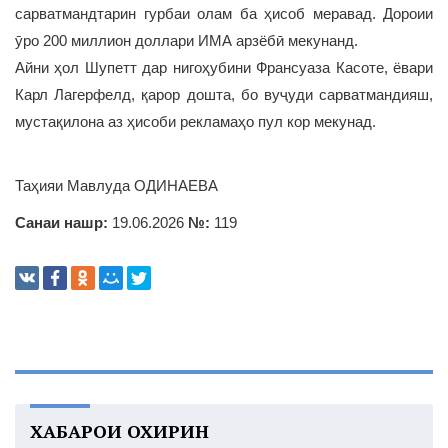
сарватмандтарин гурбаи олам ба ҳисоб меравад. Дороии
ӯро 200 миллион доллари ИМА арзёбӣ мекунанд.
Айни ҳол Шупетт дар нигоҳубини Франсуаза Касоте, ёвари
Карл Лагерфелд, қарор дошта, бо вуҷуди сарватмандияш,
мустақилона аз ҳисоби рекламаҳо пул кор мекунад.
Таҳияи Мавлуда ОДИНАЕВА
Санаи нашр:
19.06.2026
№:
119
ХАБАРҲОИ ОХИРИН