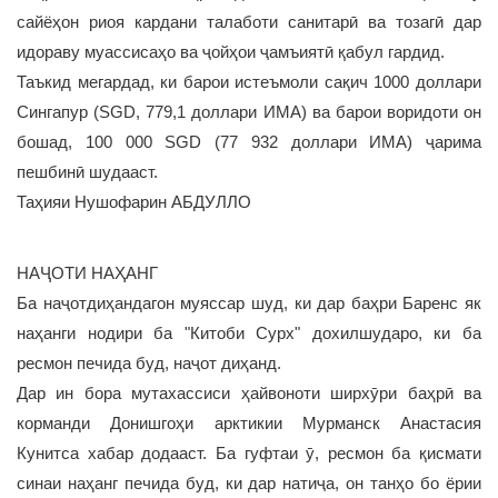
сайёҳон риоя кардани талаботи санитарӣ ва тозагӣ дар
идораву муассисаҳо ва ҷойҳои ҷамъиятӣ қабул гардид.
Таъкид мегардад, ки барои истеъмоли сақич 1000 доллари
Сингапур (SGD, 779,1 доллари ИМА) ва барои воридоти он
бошад, 100 000 SGD (77 932 доллари ИМА) ҷарима
пешбинӣ шудааст.
Таҳияи Нушофарин АБДУЛЛО
НАҶОТИ НАҲАНГ
Ба наҷотдиҳандагон муяссар шуд, ки дар баҳри Баренс як
наҳанги нодири ба "Китоби Сурх" дохилшударо, ки ба
ресмон печида буд, наҷот диҳанд.
Дар ин бора мутахассиси ҳайвоноти ширхӯри баҳрӣ ва
корманди Донишгоҳи арктикии Мурманск Анастасия
Кунитса хабар додааст. Ба гуфтаи ӯ, ресмон ба қисмати
синаи наҳанг печида буд, ки дар натиҷа, он танҳо бо ёрии