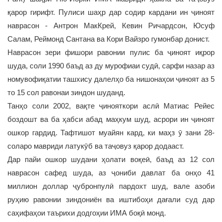
қарор гирифт. Пулиси шаҳр дар содир кардани ин ҷиноят
наврасон - Антрон МакКрей, Кевин Ричардсон, Юсуф
Салам, Реймонд Сантана ва Кори Вайзро гумонбар донист.
Наврасон зери фишори равонии пулис ба ҷиноят иқрор
шуда, соли 1990 баъд аз ду мурофиаи судӣ, сарфи назар аз
номувофиқатии ташхису далелҳо ба нишонаҳои ҷиноят аз 5
то 15 сол равонаи зиндон шуданд.
Танҳо соли 2002, вақте ҷинояткори аслӣ Матиас Рейес
боздошт ва ба ҳабси абад маҳкум шуд, асрори ин ҷиноят
ошкор гардид. Тафтишот муайян кард, ки маҳз ӯ зани 28-
соларо мавриди латукӯб ва таҷовуз қарор додааст.
Дар пайи ошкор шудани ҳолати воқеӣ, баъд аз 12 сол
наврасон сафед шуда, аз ҷониби давлат ба онҳо 41
миллион доллар ҷубронпулӣ пардохт шуд, вале азоби
руҳию равонии зиндониён ва иштибоҳи дағали суд дар
саҳифаҳои таърихи додгоҳии ИМА боқӣ монд.