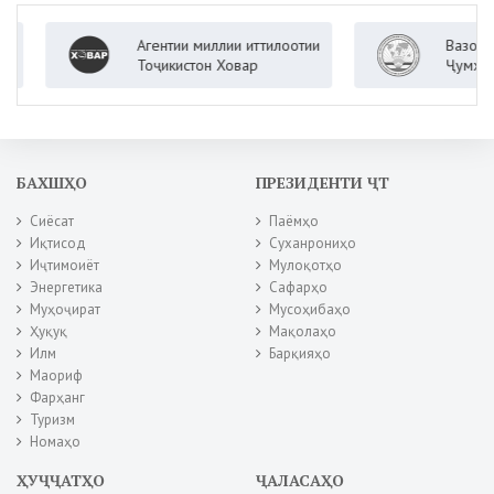
Агентии миллии иттилоотии
Вазорати корҳои 
Тоҷикистон Ховар
Ҷумҳурии Тоҷикис
БАХШҲО
ПРЕЗИДЕНТИ ҶТ
Сиёсат
Паёмҳо
Иқтисод
Суханрониҳо
Иҷтимоиёт
Мулоқотҳо
Энергетика
Сафарҳо
Муҳоҷират
Мусоҳибаҳо
Ҳуқуқ
Мақолаҳо
Илм
Барқияҳо
Маориф
Фарҳанг
Туризм
Номаҳо
ҲУҶҶАТҲО
ҶАЛАСАҲО