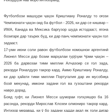
Футболбози машҳури ҷаҳон Криштиану Роналду то оғози
Чемпионати ҷаҳон оид ба футбол - 2026, ки дар се кишвар –
ИМА, Канада ва Мексика баргузор шуда истодааст, ягона
бозигаре дар таърих буд, ки дар панҷ чемпионати ҷаҳон гол
задааст.
17-уми июни соли равон футболбози номошнои аргентинӣ
Лионел Месси дар бозии марҳалаи гурӯҳии Ҷоми ҷаҳон –
2026 ба дарвозаи тими миллии Алҷазоир се гол зада,
рекорди Роналдуро такрор кард. Аммо Криштиану Роналду,
ки дар ҳайати тими миллии Португалия дар ин мусобиқа
бозӣ мекунад, имкони задани гол ва гузоштани рекорди
навро дорад.
Бояд гуфт, ки Лионел Месси шумораи голҳояшро ба 16
расонда, рекорди Мирослав Клозеи олмониро такрор кард.
Интизор меравад, ки ӯ бо задани ҳадди ақал як голи дигар