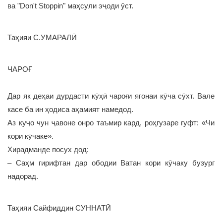
ва "Don't Stoppin" маҳсули эҷоди ӯст.
Таҳияи С.УМАРАЛӢ
ЧАРОҒ
Дар як деҳаи дурдасти кӯҳӣ чароғи ягонаи кӯча сӯхт. Вале
касе ба ин ҳодиса аҳамият намедод.
Аз куҷо чун ҷавоне онро таъмир кард, роҳгузаре гуфт: «Чи
кори кӯчаке».
Хирадманде посух дод:
– Саҳм гирифтан дар ободии Ватан кори кӯчаку бузург
надорад.
Таҳияи Сайфиддин СУННАТӢ