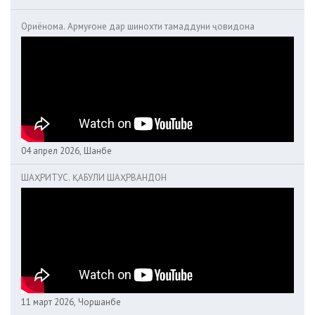
Ориёнома. Армуғоне дар шинохти тамаддуни ҷовидона
04 апрел 2026, Шанбе
ШАҲРИТУС. ҚАБУЛИ ШАҲРВАНДОН
11 март 2026, Чоршанбе