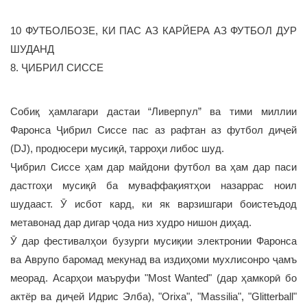
10 ФУТБОЛБОЗЕ, КИ ПАС АЗ КАРЙЕРА АЗ ФУТБОЛ ДУР
ШУДАНД
8. ҶИБРИЛ СИССЕ
Собиқ ҳамлагари дастаи “Ливерпул” ва тими миллии
Фаронса Ҷибрил Сиссе пас аз рафтан аз футбол диҷей
(DJ), продюсери мусиқӣ, тарроҳи либос шуд.
Ҷибрил Сиссе ҳам дар майдони футбол ва ҳам дар паси
дастгоҳи мусиқӣ ба муваффақиятҳои назаррас ноил
шудааст. Ӯ исбот кард, ки як варзишгари боистеъдод
метавонад дар дигар ҷода низ худро нишон диҳад.
Ӯ дар фестивалҳои бузурги мусиқии электронии Фаронса
ва Аврупо баромад мекунад ва издиҳоми мухлисонро ҷамъ
меорад. Асарҳои маъруфи "Most Wanted" (дар ҳамкорӣ бо
актёр ва диҷей Идрис Элба), "Orixа", "Massilia", "Glitterball"