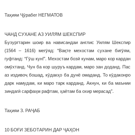
Таҳияи Ҷӯрабег НЕГМАТОВ
ЧАНД СУХАНЕ АЗ УИЛЯМ ШЕКСПИР
Бузургтарин шоир ва нависандаи англис Уилям Шекспир
(1564 – 1616) мегӯяд: “Вақте мехостам сухане бигӯям,
гуфтанд: “Гӯш кун!”. Мехостам бозӣ кунам, маро кор кардан
омӯхтанд. Чун ба кор шуруъ кардам, маро зан доданд. Пас
аз издивоҷ бошад, кӯдакҳо ба дунё омаданд. То кӯдаконро
дарк намудам, ки маро тарк карданд. Акнун, ки ба маънии
зиндагӣ сарфаҳм рафтам, ҳаётам ба охир мерасад”.
Таҳияи З. РАҶАБ
10 БОҒИ ЗЕБОТАРИН ДАР ҶАҲОН