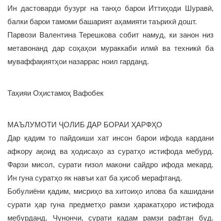
Ин дастоварди бузург на танҳо барои Иттиҳоди Шуравӣ,
балки барои тамоми башарият аҳамияти таърихӣ дошт.
Парвози Валентина Терешкова собит намуд, ки занон низ
метавонанд дар соҳаҳои мураккаби илмӣ ва техникӣ ба
муваффақиятҳои назаррас ноил гарданд.
Таҳияи Оҳистамоҳ Вафобек
МАЪЛУМОТИ ҶОЛИБ ДАР БОРАИ ҲАРФҲО
Дар қадим то пайдоиши хат инсон барои ифода кардани
афкору ақоид ва ҳодисаҳо аз суратҳо истифода мебурд.
Фарзи мисол, сурати ғизол макони сайдро ифода мекард.
Ин гуна суратҳо як навъи хат ба ҳисоб мерафтанд.
Бобулиёни қадим, мисриҳо ва хитоиҳо илова ба кашидани
сурати ҳар гуна предметҳо рамзи ҳаракатҳоро истифода
мебурданд. Чунончи, сурати қадам рамзи рафтан буд.