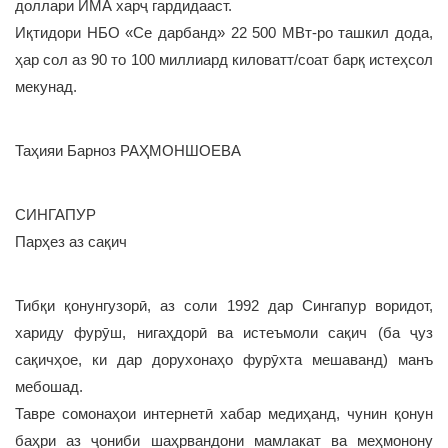
доллари ИМА харҷ гардидааст.
Иқтидори НБО «Се дарбанд» 22 500 МВт-ро ташкил дода,
ҳар сол аз 90 то 100 миллиард киловатт/соат барқ истеҳсол
мекунад.
Таҳияи Барноз РАҲМОНШОЕВА
СИНГАПУР
Парҳез аз сақич
Тибқи қонунгузорӣ, аз соли 1992 дар Сингапур воридот,
хариду фурӯш, нигаҳдорӣ ва истеъмоли сақич (ба ҷуз
сақичҳое, ки дар дорухонаҳо фурӯхта мешаванд) манъ
мебошад.
Тавре сомонаҳои интернетӣ хабар медиҳанд, чунин қонун
баҳри аз ҷониби шаҳрвандони мамлакат ва меҳмонону