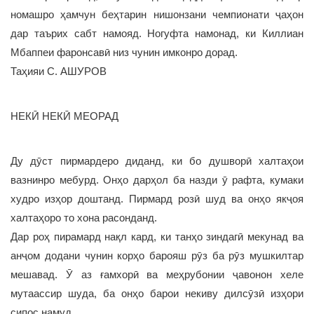
номашро ҳамчун беҳтарин нишонзани чемпионати ҷаҳон
дар таърих сабт намояд. Ногуфта намонад, ки Киллиан
Мбаппеи фаронсавӣ низ чунин имконро дорад.
Таҳияи С. АШУРОВ
НЕКӢ НЕКӢ МЕОРАД
Ду дӯст пирмардеро диданд, ки бо душворӣ халтаҳои
вазнинро мебурд. Онҳо дарҳол ба назди ӯ рафта, кумаки
худро изҳор доштанд. Пирмард розӣ шуд ва онҳо якҷоя
халтаҳоро то хона расонданд.
Дар роҳ пирамард нақл кард, ки танҳо зиндагӣ мекунад ва
анҷом додани чунин корҳо барояш рӯз ба рӯз мушкилтар
мешавад. Ӯ аз ғамхорӣ ва меҳрубонии ҷавонон хеле
мутаассир шуда, ба онҳо барои некиву дилсӯзӣ изҳори
сипос намуд.