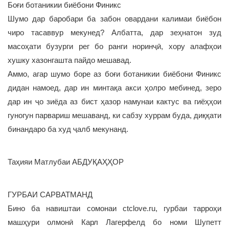
Боғи ботаникии биёбони Финикс
Шумо дар баробари ба забон овардани калимаи биёбон
чиро тасаввур мекунед? Албатта, дар зеҳнатон зуд
масоҳати бузурги рег бо ранги норинҷӣ, хору алафҳои
хушку хазонгашта пайдо мешавад.
Аммо, агар шумо боре аз боғи ботаникии биёбони Финикс
дидан намоед, дар ин минтақа акси ҳолро мебинед, зеро
дар ин ҷо зиёда аз бист ҳазор намунаи кактус ва гиёҳҳои
гуногун парвариш мешаванд, ки сабзу хуррам буда, диққати
бинандаро ба худ ҷалб мекунанд.
Таҳияи Матлубаи АБДУҚАҲҲОР
ГУРБАИ САРВАТМАНД
Бино ба навиштаи сомонаи ctclove.ru, гурбаи тарроҳи
машҳури олмонӣ Карл Лагерфелд бо номи Шупетт