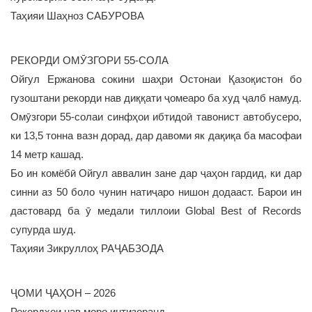
Таҳияи Шаҳноз САБУРОВА
РЕКОРДИ ОМӮЗГОРИ 55-СОЛА
Ойгул Ержанова сокини шаҳри Остонаи Қазоқистон бо
гузоштани рекорди нав диққати ҷомеаро ба худ ҷалб намуд.
Омӯзгори 55-солаи синфҳои ибтидоӣ тавонист автобусеро,
ки 13,5 тонна вазн дорад, дар давоми як дақиқа ба масофаи
14 метр кашад.
Бо ин комёбӣ Ойгул аввалин зане дар ҷаҳон гардид, ки дар
синни аз 50 боло чунин натиҷаро нишон додааст. Барои ин
дастовард ба ӯ медали тиллоии Global Best of Records
супурда шуд.
Таҳияи Зикруллоҳ РАҶАБЗОДА
ҶОМИ ҶАҲОН – 2026
Рекордҳои нав моро интизоранд