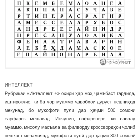
ИНТЕЛЛЕКТ +
Рубрикаи «Интеллект +» охири ҳар моҳ ҷамъбаст гардида,
иштирокчие, ки ба чор муаммо ҷавобҳои дуруст пешниҳод
мекунад, бо мукофоти пулӣ дар ҳаҷми 500 сомонӣ
сарфароз мешавад. Инчунин, нафаронеро, ки саволу
муаммо, мисолу масъала ва филворду кроссвордҳои ҷолиб
пешкаш менамоянд, мукофоти пулӣ дар ҳаҷми 300 сомонӣ