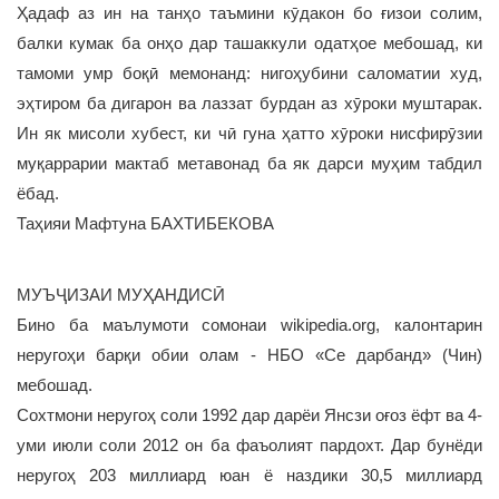
Ҳадаф аз ин на танҳо таъмини кӯдакон бо ғизои солим,
балки кумак ба онҳо дар ташаккули одатҳое мебошад, ки
тамоми умр боқӣ мемонанд: нигоҳубини саломатии худ,
эҳтиром ба дигарон ва лаззат бурдан аз хӯроки муштарак.
Ин як мисоли хубест, ки чӣ гуна ҳатто хӯроки нисфирӯзии
муқаррарии мактаб метавонад ба як дарси муҳим табдил
ёбад.
Таҳияи Мафтуна БАХТИБЕКОВА
МУЪҶИЗАИ МУҲАНДИСӢ
Бино ба маълумоти сомонаи wikipedia.org, калонтарин
неругоҳи барқи обии олам - НБО «Се дарбанд» (Чин)
мебошад.
Сохтмони неругоҳ соли 1992 дар дарёи Янсзи оғоз ёфт ва 4-
уми июли соли 2012 он ба фаъолият пардохт. Дар бунёди
неругоҳ 203 миллиард юан ё наздики 30,5 миллиард