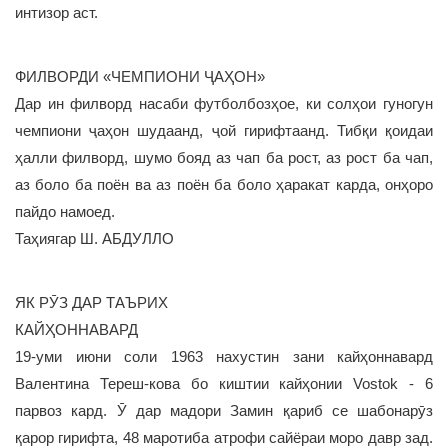
интизор аст.
ФИЛВОРДИ «ЧЕМПИОНИ ҶАҲОН»
Дар ин филворд насаби футболбозҳое, ки солҳои гуногун
чемпиони ҷаҳон шудаанд, ҷой гирифтаанд. Тибқи қоидаи
ҳалли филворд, шумо бояд аз чап ба рост, аз рост ба чап,
аз боло ба поён ва аз поён ба боло ҳаракат карда, онҳоро
пайдо намоед.
Таҳиягар Ш. АБДУЛЛО
ЯК РӮЗ ДАР ТАЪРИХ
КАЙҲОННАВАРД
19-уми июни соли 1963 нахустин зани кайҳоннавард
Валентина Тереш-кова бо киштии кайҳонии Vostok - 6
парвоз кард. Ӯ дар мадори Замин қариб се шабонарӯз
қарор гирифта, 48 маротиба атрофи сайёраи моро давр зад.