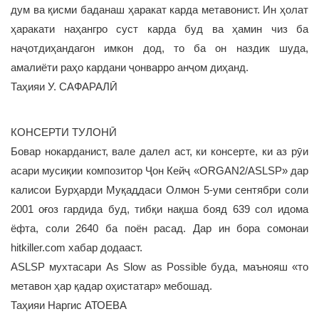
дум ва қисми баданаш ҳаракат карда метавонист. Ин ҳолат
ҳаракати наҳангро суст карда буд ва ҳамин чиз ба
наҷотдиҳандагон имкон дод, то ба он наздик шуда,
амалиёти раҳо кардани ҷонварро анҷом диҳанд.
Таҳияи У. САФАРАЛӢ
КОНСЕРТИ ТУЛОНӢ
Бовар нокарданист, вале далел аст, ки консерте, ки аз рӯи
асари мусиқии композитор Ҷон Кейҷ «ORGAN2/ASLSP» дар
калисои Бурҳарди Муқаддаси Олмон 5-уми сентябри соли
2001 оғоз гардида буд, тибқи нақша бояд 639 сол идома
ёфта, соли 2640 ба поён расад. Дар ин бора сомонаи
hitkiller.com хабар додааст.
ASLSP мухтасари As Slow as Possible буда, маънояш «то
метавон ҳар қадар оҳистатар» мебошад.
Таҳияи Наргис АТОЕВА