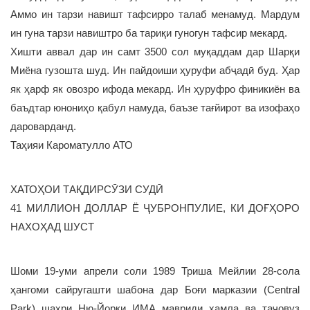
Аммо ин тарзи навишт тафсирро талаб менамуд. Мардум
ин гуна тарзи навиштро ба тариқи гуногун тафсир мекард.
Хишти аввал дар ин самт 3500 сол муқаддам дар Шарқи
Миёна гузошта шуд. Ин пайдоиши ҳуруфи абҷадӣ буд. Ҳар
як ҳарф як овозро ифода мекард. Ин ҳуруфро финикиён ва
баъдтар юнониҳо қабул намуда, баъзе тағйирот ва изофаҳо
дароварданд.
Таҳияи Кароматулло АТО
ХАТОҲОИ ТАҚДИРСӮЗИ СУДӢ
41 МИЛЛИОН ДОЛЛАР Ё ҶУБРОНПУЛИЕ, КИ ДОҒҲОРО
НАХОҲАД ШУСТ
Шоми 19-уми апрели соли 1989 Триша Мейлии 28-сола
ҳангоми сайругашти шабона дар Боғи марказии (Central
Park) шаҳри Ню-Йорки ИМА мавриди ҳамла ва таҷовуз