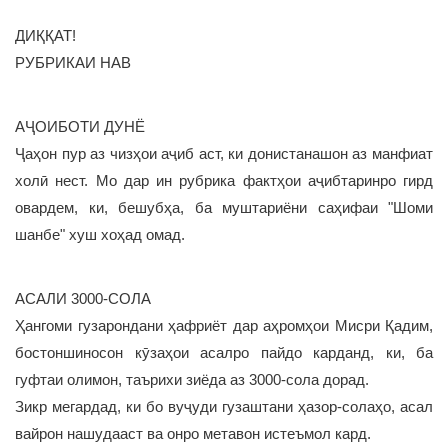
ДИҚҚАТ!
РУБРИКАИ НАВ
АҶОИБОТИ ДУНЁ
Ҷаҳон пур аз чизҳои аҷиб аст, ки донистанашон аз манфиат
холӣ нест. Мо дар ин рубрика фактҳои аҷибтаринро гирд
овардем, ки, бешубҳа, ба муштариёни саҳифаи "Шоми
шанбе" хуш хоҳад омад.
АСАЛИ 3000-СОЛА
Ҳангоми гузарондани ҳафриёт дар аҳромҳои Мисри Қадим,
бостоншиносон кӯзаҳои асалро пайдо карданд, ки, ба
гуфтаи олимон, таърихи зиёда аз 3000-сола дорад.
Зикр мегардад, ки бо вуҷуди гузаштани ҳазор-солаҳо, асал
вайрон нашудааст ва онро метавон истеъмол кард.