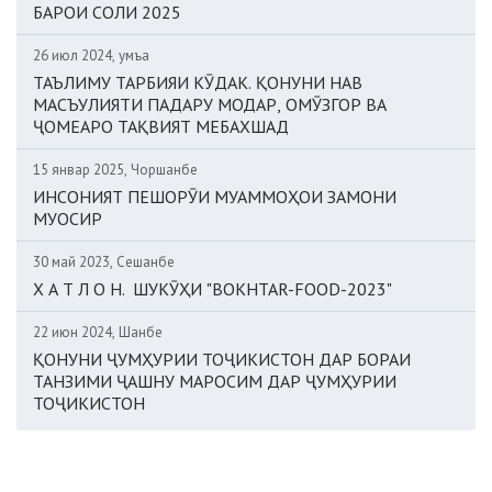
БАРОИ СОЛИ 2025
26 июл 2024, Ҷумъа
ТАЪЛИМУ ТАРБИЯИ КӮДАК. ҚОНУНИ НАВ
МАСЪУЛИЯТИ ПАДАРУ МОДАР, ОМӮЗГОР ВА
ҶОМЕАРО ТАҚВИЯТ МЕБАХШАД
15 январ 2025, Чоршанбе
ИНСОНИЯТ ПЕШОРӮИ МУАММОҲОИ ЗАМОНИ
МУОСИР
30 май 2023, Сешанбе
Х А Т Л О Н. ШУКӮҲИ "BOKHTAR-FOOD-2023"
22 июн 2024, Шанбе
ҚОНУНИ ҶУМҲУРИИ ТОҶИКИСТОН ДАР БОРАИ
ТАНЗИМИ ҶАШНУ МАРОСИМ ДАР ҶУМҲУРИИ
ТОҶИКИСТОН