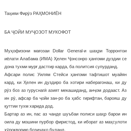
Таҳияи Фирӯз РАҲМОНИЁН
БА ҶОЙИ МУҶОЗОТ МУКОФОТ
Муҳофизони мағозаи Dollar General-и шаҳри Торронтои
иёлати Алабама (ИМА) Ҳелен Ҷонсонро ҳангоми дуздии се
дона тухми мурғ дастгир карда, ба политсия супурданд.
Афсари полис Уилям Стейси ҳангоми тафтишот муайян
кард, ки Ҳелен ин дуздиро ба хотири наберагонаш, ки ду
рӯз боз аз гуруснагӣ азият мекашиданд, анҷом додааст. Аз
ин рӯ, афсар ба ҷойи зан-ро ба ҳабс гирифтан, барояш ду
қуттии тухм харида дод.
Бартар аз ин, пас аз чанде шуъбаи полиси шаҳр барои ин
оила ду мошини пурбор фиристод, ки иборат аз маҳсулоти
хӯрокворию бозичаҳо буданд.