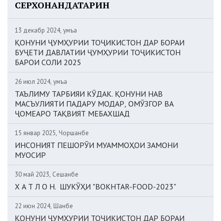
СЕРХОНАНДАТАРИН
13 декабр 2024, Ҷумъа
ҚОНУНИ ҶУМҲУРИИ ТОҶИКИСТОН ДАР БОРАИ
БУҶЕТИ ДАВЛАТИИ ҶУМҲУРИИ ТОҶИКИСТОН
БАРОИ СОЛИ 2025
26 июл 2024, Ҷумъа
ТАЪЛИМУ ТАРБИЯИ КӮДАК. ҚОНУНИ НАВ
МАСЪУЛИЯТИ ПАДАРУ МОДАР, ОМӮЗГОР ВА
ҶОМЕАРО ТАҚВИЯТ МЕБАХШАД
15 январ 2025, Чоршанбе
ИНСОНИЯТ ПЕШОРӮИ МУАММОҲОИ ЗАМОНИ
МУОСИР
30 май 2023, Сешанбе
Х А Т Л О Н. ШУКӮҲИ "BOKHTAR-FOOD-2023"
22 июн 2024, Шанбе
ҚОНУНИ ҶУМҲУРИИ ТОҶИКИСТОН ДАР БОРАИ