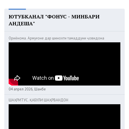
ЮТУБКАНАЛ "ФОНУС - МИНБАРИ
АНДЕША"
Ориёнома. Армуғоне дар шинохти тамаддуни ҷовидона
04 апрел 2026, Шанбе
ШАҲРИТУС. ҚАБУЛИ ШАҲРВАНДОН