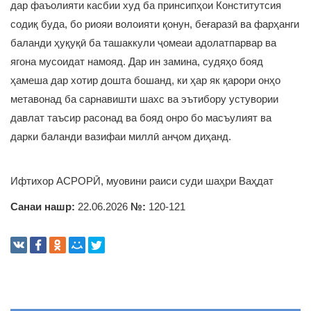
дар фаъолияти касбии худ ба принсипҳои Конститутсия
содиқ буда, бо риояи волоияти қонун, беғаразӣ ва фарҳанги
баланди ҳуқуқӣ ба ташаккули ҷомеаи адолатпарвар ва
ягона мусоидат намояд. Дар ин замина, судяҳо бояд
ҳамеша дар хотир дошта бошанд, ки ҳар як қарори онҳо
метавонад ба сарнавишти шахс ва эътибору устувории
давлат таъсир расонад ва бояд онро бо масъулият ва
дарки баланди вазифаи миллӣ анҷом диҳанд.
Ифтихор АСРОРӢ, муовини раиси суди шаҳри Ваҳдат
Санаи нашр:
22.06.2026
№:
120-121