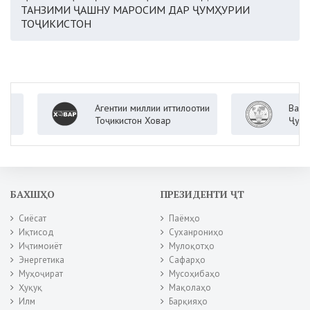
ТАНЗИМИ ҶАШНУ МАРОСИМ ДАР ҶУМҲУРИИ
ТОҶИКИСТОН
Агентии миллии иттилоотии
Вазорати 
Тоҷикистон Ховар
Ҷумҳурии 
БАХШҲО
ПРЕЗИДЕНТИ ҶТ
Сиёсат
Паёмҳо
Иқтисод
Суханрониҳо
Иҷтимоиёт
Мулоқотҳо
Энергетика
Сафарҳо
Муҳоҷират
Мусоҳибаҳо
Ҳуқуқ
Мақолаҳо
Илм
Барқияҳо