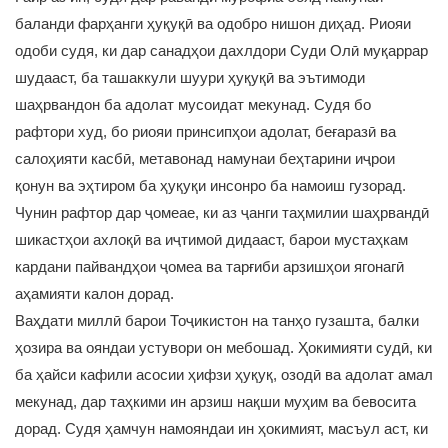
баланди фарҳанги ҳуқуқӣ ва одобро нишон диҳад. Риояи
одоби судя, ки дар санадҳои дахлдори Суди Олӣ муқаррар
шудааст, ба ташаккули шуури ҳуқуқӣ ва эътимоди
шаҳрвандон ба адолат мусоидат мекунад. Судя бо
рафтори худ, бо риояи принсипҳои адолат, беғаразӣ ва
салоҳияти касбӣ, метавонад намунаи беҳтарини иҷрои
қонун ва эҳтиром ба ҳуқуқи инсонро ба намоиш гузорад.
Чунин рафтор дар ҷомеае, ки аз ҷанги таҳмилии шаҳрвандӣ
шикастҳои ахлоқӣ ва иҷтимоӣ дидааст, барои мустаҳкам
кардани пайвандҳои ҷомеа ва тарғиби арзишҳои ягонагӣ
аҳамияти калон дорад.
Ваҳдати миллӣ барои Тоҷикистон на танҳо гузашта, балки
ҳозира ва ояндаи устувори он мебошад. Ҳокимияти судӣ, ки
ба ҳайси кафили асосии ҳифзи ҳуқуқ, озодӣ ва адолат амал
мекунад, дар таҳкими ин арзиш нақши муҳим ва бевосита
дорад. Судя ҳамчун намояндаи ин ҳокимият, масъул аст, ки