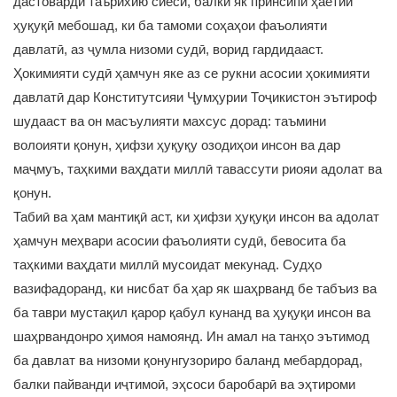
дастоварди таърихию сиёсӣ, балки як принсипи ҳаётии
ҳуқуқӣ мебошад, ки ба тамоми соҳаҳои фаъолияти
давлатӣ, аз ҷумла низоми судӣ, ворид гардидааст.
Ҳокимияти судӣ ҳамчун яке аз се рукни асосии ҳокимияти
давлатӣ дар Конститутсияи Ҷумҳурии Тоҷикистон эътироф
шудааст ва он масъулияти махсус дорад: таъмини
волоияти қонун, ҳифзи ҳуқуқу озодиҳои инсон ва дар
маҷмуъ, таҳкими ваҳдати миллӣ тавассути риояи адолат ва
қонун.
Табиӣ ва ҳам мантиқӣ аст, ки ҳифзи ҳуқуқи инсон ва адолат
ҳамчун меҳвари асосии фаъолияти судӣ, бевосита ба
таҳкими ваҳдати миллӣ мусоидат мекунад. Судҳо
вазифадоранд, ки нисбат ба ҳар як шаҳрванд бе табъиз ва
ба таври мустақил қарор қабул кунанд ва ҳуқуқи инсон ва
шаҳрвандонро ҳимоя намоянд. Ин амал на танҳо эътимод
ба давлат ва низоми қонунгузориро баланд мебардорад,
балки пайванди иҷтимоӣ, эҳсоси баробарӣ ва эҳтироми