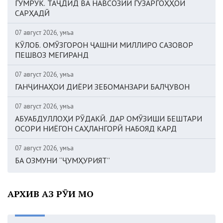
ГУМРУК. ТАҶДИД ВА НАВСОЗИИ ГУЗАРГОҲҲОИ
САРҲАДӢ
07 август 2026, Ҷумъа
КӮЛОБ. ОМӮЗГОРОН ҶАШНИ МИЛЛИРО САЗОВОР
ПЕШВОЗ МЕГИРАНД
07 август 2026, Ҷумъа
ГАНҶИНАҲОИ ДИЁРИ ЗЕБОМАНЗАРИ БАЛҶУВОН
07 август 2026, Ҷумъа
АБУАБДУЛЛОҲИ РӮДАКӢ. ДАР ОМӮЗИШИ БЕШТАРИ
ОСОРИ НИЁГОН САҲЛАНГОРӢ НАБОЯД КАРД
07 август 2026, Ҷумъа
БА ОЗМУНИ “ҶУМҲУРИЯТ”
АРХИВ АЗ РӮИ МОҲ