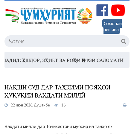
Сомонаи
пешина
Д: ҲУШДОР, ЭҲТИЁТ ВА РОҲҲОИ ҲИФЗИ САЛОМАТӢ
16:3
НАҚШИ СУД ДАР ТАҲКИМИ ПОЯҲОИ
ҲУҚУҚИИ ВАҲДАТИ МИЛЛӢ
22 июн 2026, Душанбе
16
Ваҳдати миллӣ дар Тоҷикистони муосир на танҳо як