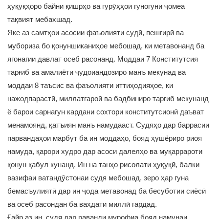
ҳуқуқҳоро байни қишрҳо ва гурӯҳҳои гуногуни ҷомеа
тақвият мебахшад.
Яке аз самтҳои асосии фаъолияти судӣ, пешгирӣ ва
мубориза бо қонуншиканиҳое мебошад, ки метавонанд ба
ягонагии давлат осеб расонанд. Моддаи 7 Конститутсия
тарғиб ва амалиёти ҷудоиандозиро манъ мекунад ва
моддаи 8 таъсис ва фаъолияти иттиҳодияҳое, ки
нажодпарастӣ, миллатгароӣ ва бадбиниро тарғиб мекунанд
ё барои сарнагун кардани сохтори конститутсионӣ даъват
менамоянд, қатъиян манъ намудааст. Судяҳо дар баррасии
парвандаҳои марбут ба ин моддаҳо, бояд ҳушёриро риоя
намуда, қарори худро дар асоси далелҳо ва муқаррароти
қонун қабул кунанд. Ин на танҳо рисолати ҳуқуқӣ, балки
вазифаи ватандӯстонаи судя мебошад, зеро ҳар гуна
бемасъулиятӣ дар ин ҷода метавонад ба бесуботии сиёсӣ
ва осеб расондан ба ваҳдати миллӣ гардад.
Ғайр аз ин, судя дар раванди мурофиа бояд намунаи