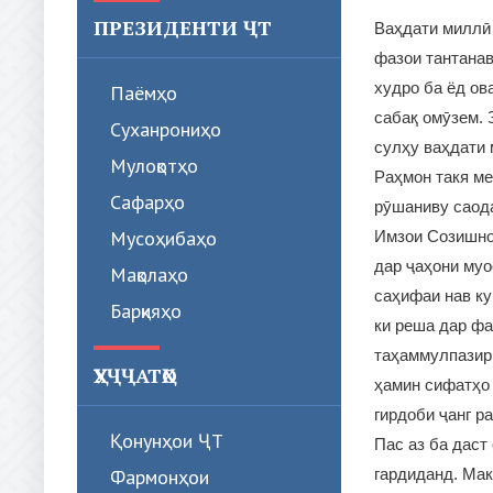
ПРЕЗИДЕНТИ ҶТ
Ваҳдати миллӣ 
фазои тантанав
худро ба ёд ов
Паёмҳо
сабақ омӯзем. 
Суханрониҳо
сулҳу ваҳдати
Мулоқотҳо
Раҳмон такя ме
Сафарҳо
рӯшаниву саод
Мусоҳибаҳо
Имзои Созишном
дар ҷаҳони муо
Мақолаҳо
саҳифаи нав ку
Барқияҳо
ки реша дар фа
таҳаммулпазирӣ
ҲУҶҶАТҲО
ҳамин сифатҳо 
гирдоби ҷанг р
Қонунҳои ҶТ
Пас аз ба даст
гардиданд. Мак
Фармонҳои