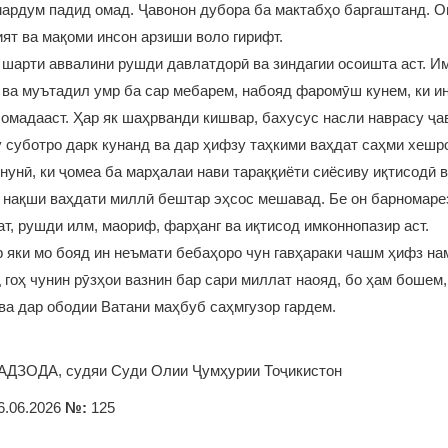
мардум падид омад. Ҷавонон дубора ба мактабҳо баргаштанд. 
ят ва мақоми инсон арзиши воло гирифт.
шарти аввалини рушди давлатдорӣ ва зиндагии осоишта аст. Им
 ва муътадил умр ба сар мебарем, набояд фаромӯш кунем, ки ин
 омадааст. Ҳар як шаҳрванди кишвар, бахусус насли наврасу ҷа
 суботро дарк кунанд ва дар ҳифзу таҳкими ваҳдат саҳми хешро
нунӣ, ки ҷомеа ба марҳалаи нави тараққиёти сиёсиву иқтисодӣ 
 нақши ваҳдати миллӣ бештар эҳсос мешавад. Бе он барномаре
т, рушди илм, маориф, фарҳанг ва иқтисод имконнопазир аст.
р яки мо бояд ин неъмати бебаҳоро чун гавҳараки чашм ҳифз на
еҷ гоҳ чунин рӯзҳои вазнин бар сари миллат наояд, бо ҳам бошем
ва дар ободии Ватани маҳбуб саҳмгузор гардем.
ДЗОДА, судяи Суди Олии Ҷумҳурии Тоҷикистон
6.06.2026
№:
125