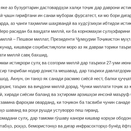
яке аз бузургтарин дастовардҳои халқи тоҷик дар даврони исти
ӣ ҷашн гирифтани ин санаи муборак фурсатест, ки мо бори дига
арда, аз ҷанги таҳмилии шаҳрвандӣ ва худсӯзиҳои ибтидои исти
Зеро расидан ба ваҳдати миллӣ, ки ба корномаҳои сулҳофарини
 миллӣ – Пешвои миллат, Президенти Ҷумҳурии Тоҷикистон муҳ
кунад, кишвари соҳибистиқлоли моро аз як давраи торики таъри
ати миллӣ савқ бахшид.
аи истиқрори сулҳ ва созгории миллӣ дар таърихи 27-уми июни
сир таҷрибаи нодир дониста мешавад, дар таърихи давлатдории
шод. Акнун, он танҳо як санади расмию сиёсӣ нест, балки ҳуҷҷат
рҳанг, таърих ва виҷдони миллӣ дорад. Чунки миллати тоҷик аз 
, хиради сиёсии баланд ва эҳтироми арзишҳои инсонӣ маъруф 
замина фароҳам оварданд, ки тоҷикон ба тасвиби чунин санаде 
аҳо шаванд ва роҳи рушди устуворро пеш гиранд.
 омадани сулҳ, дар тамоми гӯшаву канори кишвар корҳои ободон
табҳо, роҳҳо, бемористонҳо ва дигар инфрасохторҳо бунёд ёфт