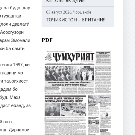
КИТОБИ ЯК АДИБ
қлол буда, дар
05 август 2026, Чоршанбе
р гузаштаи
ТОҶИКИСТОН – БРИТАНИЯ
қлоли давлатӣ
 Асосгузори
PDF
тарам Эмомалӣ
хӣ ба самти
 соли 1997, ки
 навини мо
и таърихиест,
қадим бо
буд. Маҳз
даст ёбанд, аз
ӣ оғоз
анд. Дурнамои