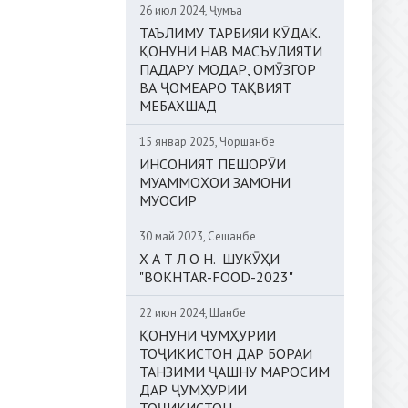
26 июл 2024, Ҷумъа
ТАЪЛИМУ ТАРБИЯИ КӮДАК.
ҚОНУНИ НАВ МАСЪУЛИЯТИ
ПАДАРУ МОДАР, ОМӮЗГОР
ВА ҶОМЕАРО ТАҚВИЯТ
МЕБАХШАД
15 январ 2025, Чоршанбе
ИНСОНИЯТ ПЕШОРӮИ
МУАММОҲОИ ЗАМОНИ
МУОСИР
30 май 2023, Сешанбе
Х А Т Л О Н. ШУКӮҲИ
"BOKHTAR-FOOD-2023"
22 июн 2024, Шанбе
ҚОНУНИ ҶУМҲУРИИ
ТОҶИКИСТОН ДАР БОРАИ
ТАНЗИМИ ҶАШНУ МАРОСИМ
ДАР ҶУМҲУРИИ
ТОҶИКИСТОН