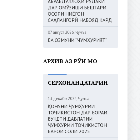
АБУАБДУЛЛОҲИ РӮДАКӢ.
ДАР ОМӮЗИШИ БЕШТАРИ
ОСОРИ НИЁГОН
САҲЛАНГОРӢ НАБОЯД КАРД
07 август 2026, Ҷумъа
БА ОЗМУНИ “ҶУМҲУРИЯТ”
АРХИВ АЗ РӮИ МОҲ
СЕРХОНАНДАТАРИН
13 декабр 2024, Ҷумъа
ҚОНУНИ ҶУМҲУРИИ
ТОҶИКИСТОН ДАР БОРАИ
БУҶЕТИ ДАВЛАТИИ
ҶУМҲУРИИ ТОҶИКИСТОН
БАРОИ СОЛИ 2025