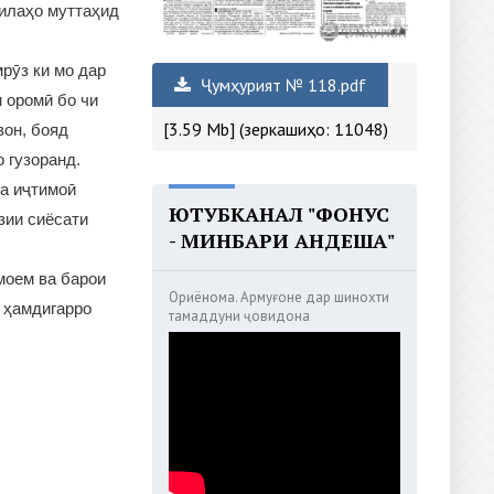
Оилаҳо муттаҳид
рӯз ки мо дар
Ҷумҳурият № 118.pdf
 оромӣ бо чи
[3.59 Mb] (зеркашиҳо: 11048)
вон, бояд
 гузоранд.
ва иҷтимоӣ
ЮТУБКАНАЛ "ФОНУС
зии сиёсати
- МИНБАРИ АНДЕША"
моем ва барои
Ориёнома. Армуғоне дар шинохти
, ҳамдигарро
тамаддуни ҷовидона