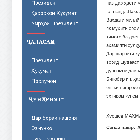
Президент
нав дар ҳаёти 
гаштанд. Шахси
Қарорҳои Ҳукумат
Ваҳдати миллӣ 
Амрҳои Президент
як муҳити ором
қимате ба даст
ҶАЛАСАҲО
аҳамияти сулҳу
Дар шароити ку
Президент
ворид шудааст,
Ҳукумат
дурнамои давла
Бинобар ин, ҳа
Порлумон
он, ки дигар ҳ
эҳтиром кунем 
"ҶУМҲУРИЯТ"
Хуршед МАҲМА
Дар бораи нашрия
Озмунҳо
Санаи нашр:
2
Суратгузориш