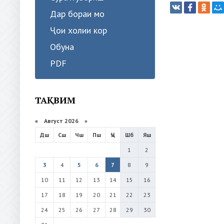
Дар бораи мо
Ҷои холии кор
Обуна
PDF
ТАҚВИМ
«
Август 2026 »
Дш
Сш
Чш
Пш
Ҷъ
Шб
Яш
1
2
3
4
5
6
7
8
9
10
11
12
13
14
15
16
17
18
19
20
21
22
23
24
25
26
27
28
29
30