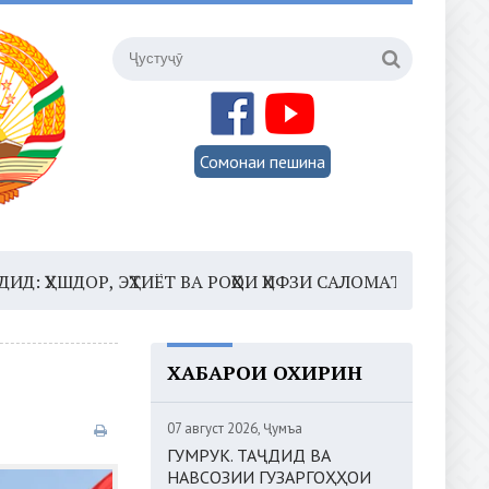
Сомонаи пешина
ОР, ЭҲТИЁТ ВА РОҲҲОИ ҲИФЗИ САЛОМАТӢ
16:35 –
ШОМ
ХАБАРҲОИ ОХИРИН
07 август 2026, Ҷумъа
ГУМРУК. ТАҶДИД ВА
НАВСОЗИИ ГУЗАРГОҲҲОИ