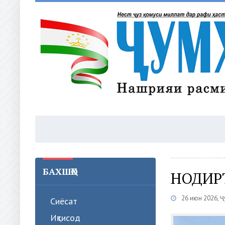
БАХШҲО
НОДИР
26 июн 2026, 
Сиёсат
Иқтисод