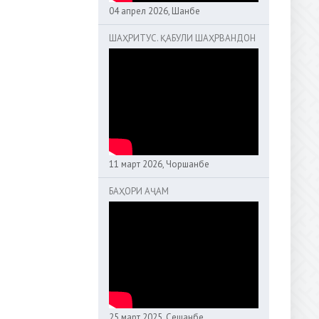
04 апрел 2026, Шанбе
ШАҲРИТУС. ҚАБУЛИ ШАҲРВАНДОН
11 март 2026, Чоршанбе
БАҲОРИ АҶАМ
25 март 2025, Сешанбе