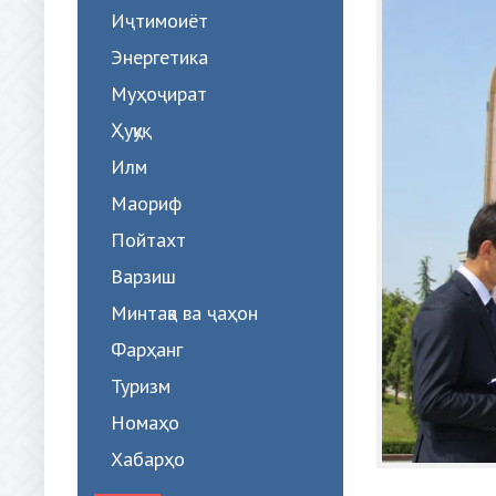
Иҷтимоиёт
Энергетика
Муҳоҷират
Ҳуқуқ
Илм
Маориф
Пойтахт
Варзиш
Минтақа ва ҷаҳон
Фарҳанг
Туризм
Номаҳо
Хабарҳо