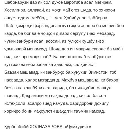
шабонарӯзӣ дар як сол ду-се маротиба асал мегирем.
Ҳосилгирӣ, аллакай, аз моҳи май оғоз шуда, то охирҳои
август идома меёбад, – гуфт Ҳабибулло Ҷабборов.
Шаб ҳамроҳи фарзандонаш қуттиҳои асалро ба мошин бор
карда, ба боғ ва ё ҷойҳои дигари сергулу гиёҳ мебарад,
чунки занбӯри асал, асосан, аз гулҳои хушбӯ ғизо
ҷамъоварӣ менамояд. Шояд дар ин маврид саволе ба миён
ояд, ки чаро маҳз шаб? Барои он ки шаб занбӯрҳо аз
қуттиҳо намебароянд ва ҳаво низ, салқин аст.
Баъзан мешавад, ки занбӯрҳо ба хунукии Зимистон тоб
наоварда, ҳалок мегарданд. Маҷбур мешаванд, ки баҳор
боз аз нав занбӯри асл харида, ба нигоҳубин машғул
шаванд. Қаҳрамони мо нақша дорад, ки сол ба сол
истеҳсоли асалро зиёд намуда, харидорони дохилу
хориҷро бо ин маҳсулоти шаҳдгин таъмин намояд.
Қурбонбибӣ ХОЛНАЗАРОВА, «Ҷумҳурият»