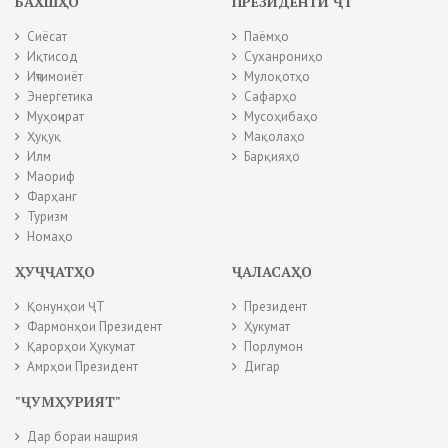
БАХШҲО
ПРЕЗИДЕНТИ ҶТ
Сиёсат
Паёмҳо
Иқтисод
Суханрониҳо
Иҷтимоиёт
Мулоқотҳо
Энергетика
Сафарҳо
Муҳоҷират
Мусоҳибаҳо
Ҳуқуқ
Мақолаҳо
Илм
Барқияҳо
Маориф
Фарҳанг
Туризм
Номаҳо
ҲУҶҶАТҲО
ҶАЛАСАҲО
Қонунҳои ҶТ
Президент
Фармонҳои Президент
Ҳукумат
Қарорҳои Ҳукумат
Порлумон
Амрҳои Президент
Дигар
"ҶУМҲУРИЯТ"
Дар бораи нашрия