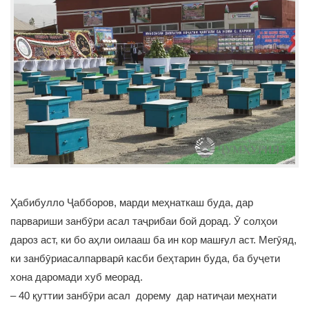
Ҳабибулло Ҷабборов, марди меҳнаткаш буда, дар
парвариши занбӯри асал таҷрибаи бой дорад. Ӯ солҳои
дароз аст, ки бо аҳли оилааш ба ин кор машғул аст. Мегӯяд,
ки занбӯриасалпарварӣ касби беҳтарин буда, ба буҷети
хона даромади хуб меорад.
– 40 қуттии занбӯри асал дорему дар натиҷаи меҳнати