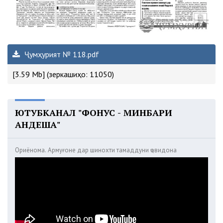
Ҷумҳурият № 118.pdf
[3.59 Mb] (зеркашиҳо: 11050)
ЮТУБКАНАЛ "ФОНУС - МИНБАРИ
АНДЕША"
Ориёнома. Армуғоне дар шинохти тамаддуни ҷовидона