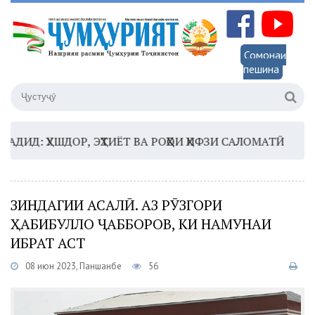
Сомонаи
пешина
: ҲУШДОР, ЭҲТИЁТ ВА РОҲҲОИ ҲИФЗИ САЛОМАТӢ
16:35
ЗИНДАГИИ АСАЛӢ. АЗ РӮЗГОРИ
ҲАБИБУЛЛО ҶАББОРОВ, КИ НАМУНАИ
ИБРАТ АСТ
08 июн 2023, Панҷшанбе
56