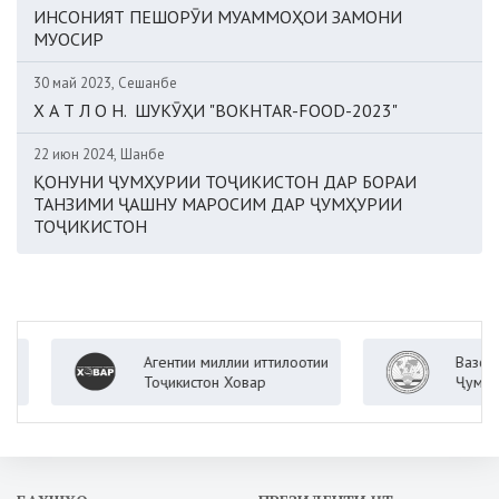
ИНСОНИЯТ ПЕШОРӮИ МУАММОҲОИ ЗАМОНИ
МУОСИР
30 май 2023, Сешанбе
Х А Т Л О Н. ШУКӮҲИ "BOKHTAR-FOOD-2023"
22 июн 2024, Шанбе
ҚОНУНИ ҶУМҲУРИИ ТОҶИКИСТОН ДАР БОРАИ
ТАНЗИМИ ҶАШНУ МАРОСИМ ДАР ҶУМҲУРИИ
ТОҶИКИСТОН
Агентии миллии иттилоотии
Вазорати к
Тоҷикистон Ховар
Ҷумҳурии Т