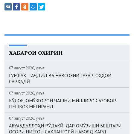
ХАБАРҲОИ ОХИРИН
07 август 2026, Ҷумъа
ГУМРУК. ТАҶДИД ВА НАВСОЗИИ ГУЗАРГОҲҲОИ
САРҲАДӢ
07 август 2026, Ҷумъа
КӮЛОБ. ОМӮЗГОРОН ҶАШНИ МИЛЛИРО САЗОВОР
ПЕШВОЗ МЕГИРАНД
07 август 2026, Ҷумъа
АБУАБДУЛЛОҲИ РӮДАКӢ. ДАР ОМӮЗИШИ БЕШТАРИ
ОСОРИ НИЁГОН САҲЛАНГОРӢ НАБОЯД КАРД