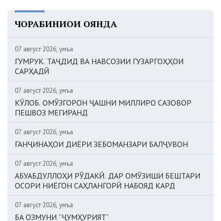
ЧОРАБИНИҲОИ ОЯНДА
07 август 2026, Ҷумъа
ГУМРУК. ТАҶДИД ВА НАВСОЗИИ ГУЗАРГОҲҲОИ
САРҲАДӢ
07 август 2026, Ҷумъа
КӮЛОБ. ОМӮЗГОРОН ҶАШНИ МИЛЛИРО САЗОВОР
ПЕШВОЗ МЕГИРАНД
07 август 2026, Ҷумъа
ГАНҶИНАҲОИ ДИЁРИ ЗЕБОМАНЗАРИ БАЛҶУВОН
07 август 2026, Ҷумъа
АБУАБДУЛЛОҲИ РӮДАКӢ. ДАР ОМӮЗИШИ БЕШТАРИ
ОСОРИ НИЁГОН САҲЛАНГОРӢ НАБОЯД КАРД
07 август 2026, Ҷумъа
БА ОЗМУНИ “ҶУМҲУРИЯТ”