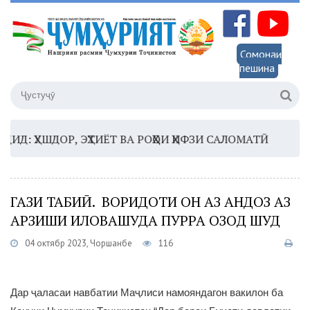
Сомонаи
пешина
ҲУШДОР, ЭҲТИЁТ ВА РОҲҲОИ ҲИФЗИ САЛОМАТӢ
16:35 
ГАЗИ ТАБИӢ. ВОРИДОТИ ОН АЗ АНДОЗ АЗ
АРЗИШИ ИЛОВАШУДА ПУРРА ОЗОД ШУД
04 октябр 2023, Чоршанбе
116
Дар ҷаласаи навбатии Маҷлиси намояндагон вакилон ба