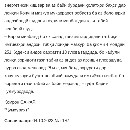
энергетикии кишвар ва аз байн бурдани ҳолатҳои баҳсӣ дар
лоиҳаи Қонуни мазкур муқаррарот вобаста ба аз болонархӣ
андозбандӣ шудани таҳвили минбаъдаи гази табиӣ
пешбинӣ шуд.
– Барои минбаъд бо як санад танзим гардидани татбиқи
имтиёзҳои андозӣ, тибқи лоиҳаи мазкур, ба қисми 4 моддаи
251 Кодекси андоз сархатти 18 илова гардида, бо қабули
лоиҳа воридоти гази табиӣ аз андоз аз арзиши иловашуда
пурра озод мешавад. Яъне, минбаъд зарурати дар
қонунгузории буҷет пешбинӣ намудани имтиёзҳо нисбат ба
воридоти гази табиӣ аз байн меравад, – гуфт Карим
Гулмуродзода.
Комрон САФАР,
“Ҷумҳурият”
Санаи нашр:
04.10.2023
№:
197