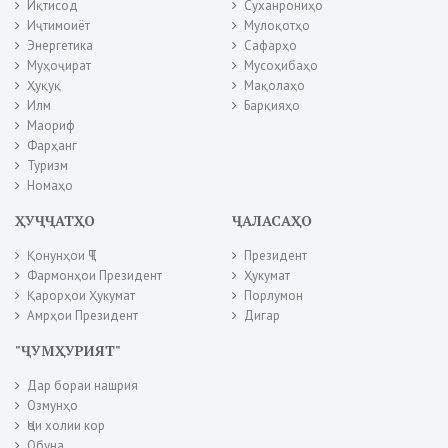
Иқтисод
Суханрониҳо
Иҷтимоиёт
Мулоқотҳо
Энергетика
Сафарҳо
Муҳоҷират
Мусоҳибаҳо
Ҳуқуқ
Мақолаҳо
Илм
Барқияҳо
Маориф
Фарҳанг
Туризм
Номаҳо
ҲУҶҶАТҲО
ҶАЛАСАҲО
Қонунҳои ҶТ
Президент
Фармонҳои Президент
Ҳукумат
Қарорҳои Ҳукумат
Порлумон
Амрҳои Президент
Дигар
"ҶУМҲУРИЯТ"
Дар бораи нашрия
Озмунҳо
Ҷои холии кор
Обуна