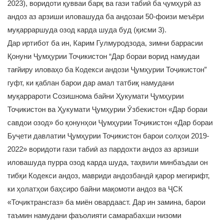
2023), воридоти қувваи барқ ва гази табиӣ ба ҷумҳурӣ аз
андоз аз арзиши иловашуда ба андозаи 50-фоизи меъёри
муқарраршуда озод карда шуда буд (қисми 3).
Дар иртибот ба ин, Карим Гулмуродзода, зимни баррасии
Қонуни Ҷумҳурии Тоҷикистон “Дар бораи ворид намудаи
тағйиру иловаҳо ба Кодекси андози Ҷумҳурии Тоҷикистон”
гуфт, ки қаблан барои дар амал татбиқ намудани
муқаррароти Созишнома байни Ҳукумати Ҷумҳурии
Тоҷикистон ва Ҳукумати Ҷумҳурии Ӯзбекистон «Дар бораи
савдои озод» бо қонунҳои Ҷумҳурии Тоҷикистон «Дар бораи
Буҷети давлатии Ҷумҳурии Тоҷикистон барои солҳои 2019-
2022» воридоти гази табиӣ аз пардохти андоз аз арзиши
иловашуда пурра озод карда шуда, таҳвили минбаъдаи он
тибқи Кодекси андоз, мавриди андозбандӣ қарор мегирифт,
ки ҳолатҳои баҳсиро байни мақомоти андоз ва ҶСК
«Тоҷиктрансгаз» ба миён овардааст. Дар ин замина, барои
таъмин намудани фаъолияти самарабахши низоми