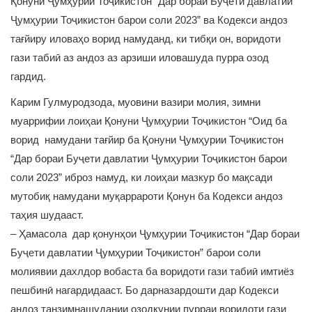
Қонуни Ҷумҳурии Тоҷикистон “Дар бораи Буҷети давлатии
Ҷумҳурии Тоҷикистон барои соли 2023” ва Кодекси андоз
тағйиру иловаҳо ворид намуданд, ки тибқи он, воридоти
гази табиӣ аз андоз аз арзиши иловашуда пурра озод
гардид.
Карим Гулмуродзода, муовини вазири молия, зимни
муаррифии лоиҳаи Қонуни Ҷумҳурии Тоҷикистон “Оид ба
ворид намудани тағйир ба Қонуни Ҷумҳурии Тоҷикистон
“Дар бораи Буҷети давлатии Ҷумҳурии Тоҷикистон барои
соли 2023” иброз намуд, ки лоиҳаи мазкур бо мақсади
мутобиқ намудани муқаррароти Қонун ба Кодекси андоз
таҳия шудааст.
– Ҳамасола дар қонунҳои Ҷумҳурии Тоҷикистон “Дар бораи
Буҷети давлатии Ҷумҳурии Тоҷикистон” барои соли
молиявии дахлдор вобаста ба воридоти гази табиӣ имтиёз
пешбинӣ нагардидааст. Бо дарназардошти дар Кодекси
андоз танзимнашудании озодкунии пурраи воридоти гази