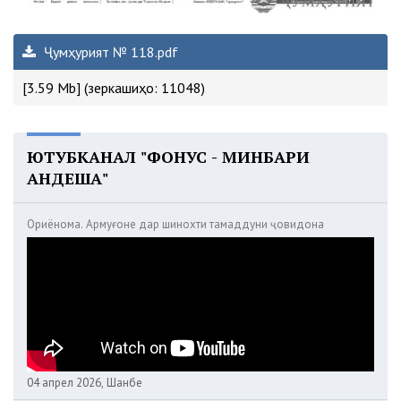
Ҷумҳурият № 118.pdf
[3.59 Mb] (зеркашиҳо: 11048)
ЮТУБКАНАЛ "ФОНУС - МИНБАРИ
АНДЕША"
Ориёнома. Армуғоне дар шинохти тамаддуни ҷовидона
04 апрел 2026, Шанбе