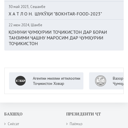
30 май 2023, Сешанбе
Х А Т Л О Н. ШУКӮҲИ "BOKHTAR-FOOD-2023"
22 июн 2024, Шанбе
ҚОНУНИ ҶУМҲУРИИ ТОҶИКИСТОН ДАР БОРАИ
ТАНЗИМИ ҶАШНУ МАРОСИМ ДАР ҶУМҲУРИИ
ТОҶИКИСТОН
Агентии миллии иттилоотии
Вазорати кор
Тоҷикистон Ховар
Ҷумҳурии Тоҷ
БАХШҲО
ПРЕЗИДЕНТИ ҶТ
Сиёсат
Паёмҳо