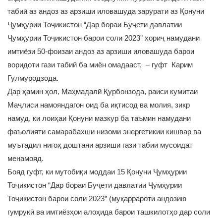
табиӣ аз андоз аз арзиши иловашуда зарурати аз Қонуни
Ҷумҳурии Тоҷикистон “Дар бораи Буҷети давлатии
Ҷумҳурии Тоҷикистон барои соли 2023” хориҷ намудани
имтиёзи 50-фоизаи андоз аз арзиши иловашуда барои
воридоти гази табиӣ ба миён омадааст, – гуфт Карим
Гулмуродзода.
Дар ҳамин ҳол, Маҳмадалӣ Қурбонзода, раиси кумитаи
Маҷлиси намояндагон оид ба иқтисод ва молия, зикр
намуд, ки лоиҳаи Қонуни мазкур ба таъмин намудани
фаъолияти самарабахши низоми энергетикии кишвар ва
муътадил нигоҳ доштани арзиши гази табиӣ мусоидат
менамояд.
Бояд гуфт, ки мутобиқи моддаи 15 Қонуни Ҷумҳурии
Тоҷикистон “Дар бораи Буҷети давлатии Ҷумҳурии
Тоҷикистон барои соли 2023” (муқаррароти андозию
гумрукӣ ва имтиёзҳои алоҳида барои ташкилотҳо дар соли