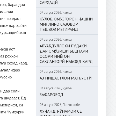
САРҲАДӢ
тон, барандаи
милалии
07 август 2026, Ҷумъа
ги чирадаст
КӮЛОБ. ОМӮЗГОРОН ҶАШНИ
МИЛЛИРО САЗОВОР
ашк» дар ҳаёти
ПЕШВОЗ МЕГИРАНД
 хурсандибахш
07 август 2026, Ҷумъа
АБУАБДУЛЛОҲИ РӮДАКӢ.
ахш аст.
ДАР ОМӮЗИШИ БЕШТАРИ
ОСОРИ НИЁГОН
 аз роҳҳои
САҲЛАНГОРӢ НАБОЯД КАРД
пур хоҳад кард.
и муаллифро
07 август 2026, Ҷумъа
муосир
АЗ НИШАСТҲОИ МАТБУОТӢ
07 август 2026, Ҷумъа
н дар соли
ЗАФАРОБОД
та шудааст. Ёд
06 август 2026, Панҷшанбе
мегирифт, ки
ХУҶАНД. РӮНАМОИ СЕ
енти Ҷумҳурии