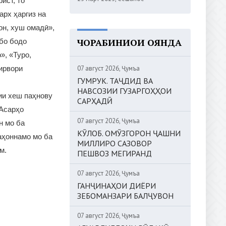
ист, то
арх ҳаргиз на
он, хуш омадӣ»,
ЧОРАБИНИҲОИ ОЯНДА
ебо бодо
», «Туро,
07 август 2026, Ҷумъа
хирвори
ГУМРУК. ТАҶДИД ВА
НАВСОЗИИ ГУЗАРГОҲҲОИ
ии хеш паҳнову
САРҲАДӢ
 Асарҳо
07 август 2026, Ҷумъа
н мо ба
КӮЛОБ. ОМӮЗГОРОН ҶАШНИ
ҷаҳоннамо мо ба
МИЛЛИРО САЗОВОР
ем.
ПЕШВОЗ МЕГИРАНД
07 август 2026, Ҷумъа
ГАНҶИНАҲОИ ДИЁРИ
ЗЕБОМАНЗАРИ БАЛҶУВОН
07 август 2026, Ҷумъа