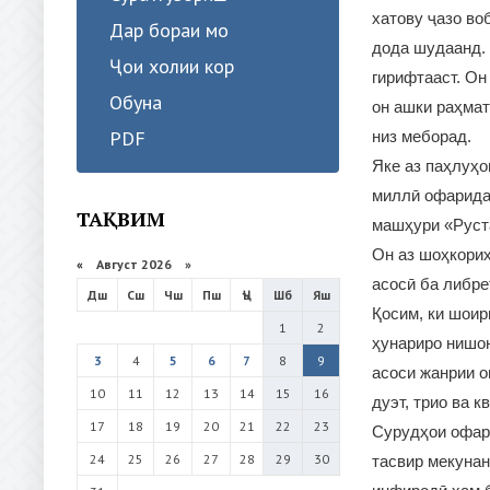
хатову ҷазо во
Дар бораи мо
дода шудаанд. 
Ҷои холии кор
гирифтааст. Он
Обуна
он ашки раҳмат
PDF
низ меборад.
Яке аз паҳлуҳо
миллӣ офарида
ТАҚВИМ
машҳури «Руста
Он аз шоҳкориҳ
«
Август 2026 »
асосӣ ба либре
Дш
Сш
Чш
Пш
Ҷъ
Шб
Яш
Қосим, ки шоир
1
2
ҳунариро нишон
3
4
5
6
7
8
9
асоси жанрии о
10
11
12
13
14
15
16
дуэт, трио ва 
17
18
19
20
21
22
23
Сурудҳои офар
24
25
26
27
28
29
30
тасвир мекунан