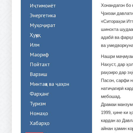
Иҷтимоиёт
Хонандагон бо 
Ҷоизаи давлат
Энергетика
«Ситораҳои Итт
Муҳоҷират
шинохта шудаа
Ҳуқуқ
адабӣ ва фарҳ
Илм
ва умедворкуна
Маориф
Нашри маҷмуаи
Пойтахт
Нахуст, дар ҳо
раҳоиро дар эҳ
Варзиш
Пасон, сарфи н
Минтақа ва ҷаҳон
натиҷагирӣ кар
Фарҳанг
мебошад.
Туризм
Драмаи манзуми
Номаҳо
1999, ҳине ки 
кардан аз Давл
Хабарҳо
айнан ҳамин ко