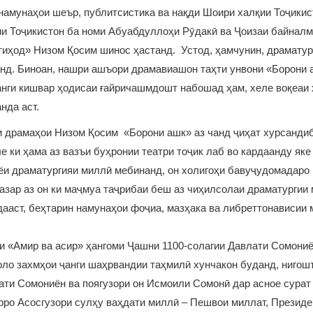
намунаҳои шеър, публитсистика ва нақди Шоири халқии Тоҷикис
ии Тоҷикистон ба номи Абуабдуллоҳи Рӯдакӣ ва Ҷоизаи байнал
иҳод» Низом Қосим шинос ҳастанд. Устод, ҳамчунин, драматур
нд. Биноан, нашри ашъори драмавиашон таҳти унвони «Борони 
анги кишвар ҳодисаи ғайричашмдошт набошад ҳам, хеле воқеаи
нда аст.
 драмаҳои Низом Қосим «Борони ашк» аз чанд ҷиҳат хурсандиб
ле ки ҳама аз вазъи буҳронии театри тоҷик лаб во кардаанду яке
ёи драматургияи миллӣ мебинанд, он холигоҳи бавуҷудомадаро 
азар аз он ки маҷмуа таҷрибаи беш аз чиҳилсолаи драматурги
дааст, беҳтарин намунаҳои фоҷиа, мазҳака ва либреттонависии 
 «Амир ва асир» ҳангоми Ҷашни 1100-солагии Давлати Сомониё
ҳоло захмҳои ҷанги шаҳрвандии таҳмилӣ хунчакон буданд, нигош
ати Сомониён ва поягузори он Исмоили Сомонӣ дар асное сурат 
рро Асосгузори сулҳу ваҳдати миллӣ – Пешвои миллат, Презид