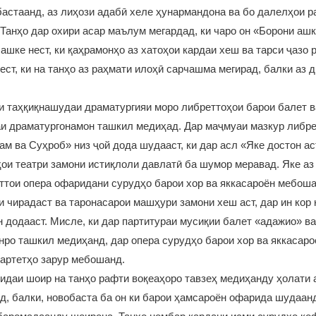
бастаанд, аз лиҳози адабӣ хеле ҳунармандона ва бо далелҳои 
Танҳо дар охири асар маълум мегардад, ки чаро он «Борони аш
 ашке нест, ки қаҳрамонҳо аз хатоҳои кардаи хеш ва тарси ҷазо 
ест, ки на танҳо аз раҳмати илоҳӣ сарчашма мегирад, балки аз 
и таҳқиқнашудаи драматургияи моро либреттоҳои барои балет в
и драматургонамон ташкил медиҳад. Дар маҷмуаи мазкур либре
м ва Суҳроб» низ ҷой дода шудааст, ки дар асл «Яке достон ас
ои театри замони истиқлоли давлатӣ ба шумор меравад. Яке аз
ттои опера офаридани сурудҳо барои хор ва яккасароён мебош
и чирадаст ва таронасарои машҳури замони хеш аст, дар ин кор
 додааст. Мисле, ки дар партитураи мусиқии балет «адажио» ва
нро ташкил медиҳанд, дар опера сурудҳо барои хор ва яккасароё
квартетҳо зарур мебошанд.
идаи шоир на танҳо рафти воқеаҳоро тавзеҳ медиҳанду ҳолати
д, балки, новобаста ба он ки барои ҳамсароён офарида шудаанд