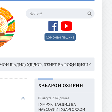
Сомонаи пешина
Д: ҲУШДОР, ЭҲТИЁТ ВА РОҲҲОИ ҲИФЗИ САЛОМАТӢ
16:3
ХАБАРҲОИ ОХИРИН
07 август 2026, Ҷумъа
ГУМРУК. ТАҶДИД ВА
НАВСОЗИИ ГУЗАРГОҲҲОИ