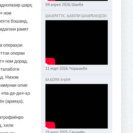
04 апрел 2026, Шанбе
раднопазир шарҳ
к» ном
ШАҲРИТУС. ҚАБУЛИ ШАҲРВАНДОН
рехта бошанд,
дидагони раият
а операҳои
ттои операи
т» ном дорад.
11 март 2026, Чоршанбе
 талаботи
ад. Низом
БАҲОРИ АҶАМ
 намунаи олии
 «па-де-де»-ҳо
н (арияҳо),
 атрофиёнро
, хеле
25 март 2025, Сешанбе