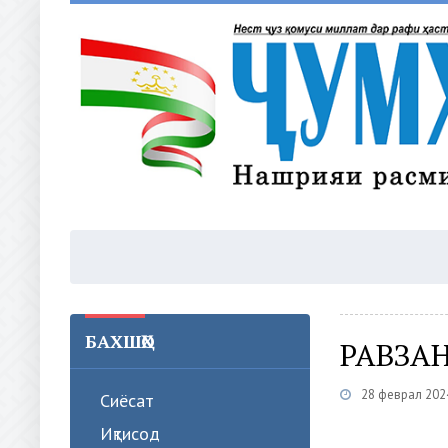
БАХШҲО
РАВЗА
28 феврал 202
Сиёсат
Иқтисод