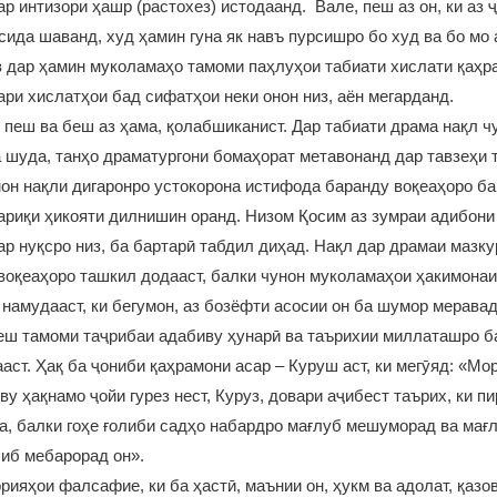
ар интизори ҳашр (растохез) истодаанд. Вале, пеш аз он, ки аз 
ида шаванд, худ ҳамин гуна як навъ пурсишро бо худ ва бо мо
 дар ҳамин муколамаҳо тамоми паҳлуҳои табиати хислати қаҳр
ари хислатҳои бад сифатҳои неки онон низ, аён мегарданд.
 пеш ва беш аз ҳама, қолабшиканист. Дар табиати драма нақл ч
 шуда, танҳо драматургони бомаҳорат метавонанд дар тавзеҳи 
он нақли дигаронро устокорона истифода баранду воқеаҳоро ба
риқи ҳикояти дилнишин оранд. Низом Қосим аз зумраи адибони
ар нуқсро низ, ба бартарӣ табдил диҳад. Нақл дар драмаи мазку
воқеаҳоро ташкил додааст, балки чунон муколамаҳои ҳакимона
 намудааст, ки бегумон, аз бозёфти асосии он ба шумор меравад
еш тамоми таҷрибаи адабиву ҳунарӣ ва таърихии миллаташро б
аст. Ҳақ ба ҷониби қаҳрамони асар – Куруш аст, ки мегӯяд: «Мор
ву ҳақнамо ҷойи гурез нест, Куруз, довари аҷибест таърих, ки п
а, балки гоҳе ғолиби садҳо набардро мағлуб мешуморад ва мағ
иб мебарорад он».
орияҳои фалсафие, ки ба ҳастӣ, маънии он, ҳукм ва адолат, қазо