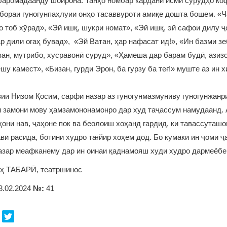
аромадаанду шоирона. Танҳо номбар кардани исми сурудҳо коф
бораи гуногунпаҳлуии онҳо тасаввуроти амиқе дошта бошем. «Ч
о тоб хӯрад», «Эй ишқ, шукри номат», «Эй ишқ, эй сафои дилу ҷ
р дили огаҳ бувад», «Эй Ватан, ҳар нафасат ид!», «Ин базми з
зан, мутрибо, хусравонӣ суруд», «Ҳамеша дар барам будӣ, азизо
шу камест», «Бизан, гурди Эрон, ба гурзу ба теғ!» муште аз ин 
.
ии Низом Қосим, сарфи назар аз гуногунмазмуниву гуногунжанр
и замони мову ҳамзамононамонро дар худ таҷассум намудаанд.
ҳони нав, ҷаҳоне пок ва беолоиш хоҳанд гардид, ки тавассуташо
вӣ расида, ботини худро тағйир хоҳем дод. Бо кумаки ин ҷоми 
назар меафканему дар ин оинаи қаднамояш худи худро дармеёб
ҳ ТАБАРӢ, театршинос
8.02.2024
№:
41