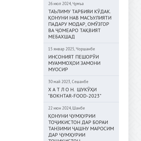
26 июл 2024, Ҷумъа
ТАЪЛИМУ ТАРБИЯИ КӮДАК.
ҚОНУНИ НАВ МАСЪУЛИЯТИ
ПАДАРУ МОДАР, ОМӮЗГОР
ВА ҶОМЕАРО ТАҚВИЯТ
МЕБАХШАД
15 январ 2025, Чоршанбе
ИНСОНИЯТ ПЕШОРӮИ
МУАММОҲОИ ЗАМОНИ
МУОСИР
30 май 2023, Сешанбе
Х А Т Л О Н. ШУКӮҲИ
"BOKHTAR-FOOD-2023"
22 июн 2024, Шанбе
ҚОНУНИ ҶУМҲУРИИ
ТОҶИКИСТОН ДАР БОРАИ
ТАНЗИМИ ҶАШНУ МАРОСИМ
ДАР ҶУМҲУРИИ
ТОҶИКИСТОН