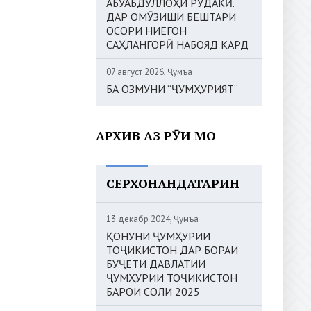
АБУАБДУЛЛОҲИ РӮДАКӢ.
ДАР ОМӮЗИШИ БЕШТАРИ
ОСОРИ НИЁГОН
САҲЛАНГОРӢ НАБОЯД КАРД
07 август 2026, Ҷумъа
БА ОЗМУНИ “ҶУМҲУРИЯТ”
АРХИВ АЗ РӮИ МОҲ
СЕРХОНАНДАТАРИН
13 декабр 2024, Ҷумъа
ҚОНУНИ ҶУМҲУРИИ
ТОҶИКИСТОН ДАР БОРАИ
БУҶЕТИ ДАВЛАТИИ
ҶУМҲУРИИ ТОҶИКИСТОН
БАРОИ СОЛИ 2025