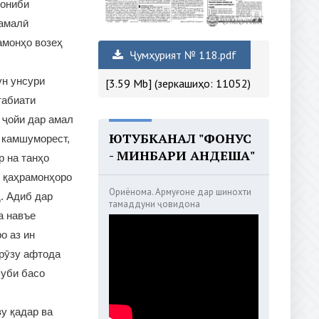
ҷониби
 амалӣ
амонҳо возеҳ
Ҷумҳурият № 118.pdf
ун унсури
[3.59 Mb] (зеркашиҳо: 11052)
табиати
 ҷойи дар амал
ЮТУБКАНАЛ "ФОНУС
 камшуморест,
- МИНБАРИ АНДЕША"
р на танҳо
и қаҳрамонҳоро
Ориёнома. Армуғоне дар шинохти
. Адиб дар
тамаддуни ҷовидона
а навъе
о аз ин
ирӯзу афтода
луби басо
ву қадар ва