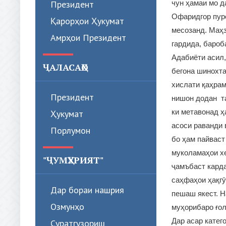
Президент
чун ҳамаи мо д
Офаридгор пурс
Қарорҳои Ҳукумат
месозанд. Маҳз
Амрҳои Президент
гардида, бароб
Адабиёти асил,
ҶАЛАСАҲО
бегона шинохта
хислати қаҳрам
Президент
нишон додан та
ки метавонад ҳ
Ҳукумат
асоси раванди 
Порлумон
бо ҳам пайваст
муколамаҳои х
"ҶУМҲУРИЯТ"
ҷамъбаст карда
саҳфаҳои ҳақгӯ
Дар бораи нашрия
пешаш якест. Н
Озмунҳо
муҳорибаро ғол
Дар асар катег
Суратгузориш