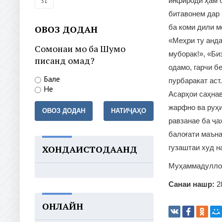
инфиродӣ ҳам б
31
битавонем дар 
ба коми дили м
ОВОЗ ДОДАН
«Меҳри ту анда
Сомонаи мо ба Шумо
муборак!», «Би
писанд омад?
одамо, гарчи бе
Бале
пурбаракат аст
Не
Асарҳои саҳнав
жарфно ва руҳ
ОВОЗ ДОДАН
НАТИҶАҲО
равзанае ба ҷа
балоғати маъна
ХОНДАИСТОДААНД
гузаштаи худ 
Муҳаммадулло
Санаи нашр:
2
ОНЛАЙН