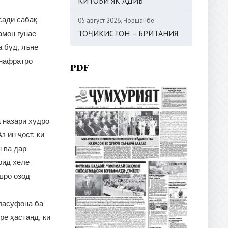
КИТОБИ ЯК АДИБ
сади сабақ
05 август 2026, Чоршанбе
ТОҶИКИСТОН – БРИТАНИЯ
амон гунае
 буд, яъне
 нафратро
PDF
а назари худро
 ин ҷост, ки
н ва дар
рид хеле
шро озод
йласуфона ба
ре ҳастанд, ки