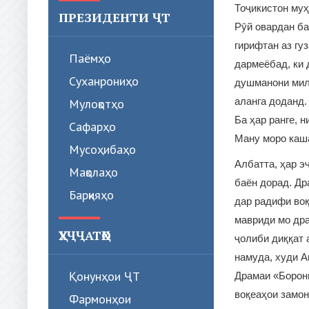
Тоҷикистон му
ПРЕЗИДЕНТИ ҶТ
Рӯй овардан ба
гирифтан аз гу
Паёмҳо
дармеёбад, ки 
Суханрониҳо
душманони милл
аланга доданд
Мулоқотҳо
Ба ҳар ранге, н
Сафарҳо
Ману моро каша
Мусоҳибаҳо
Албатта, ҳар э
Мақолаҳо
баён дорад. Др
Барқияҳо
дар радифи воқ
мавриди мо дра
ҲУҶҶАТҲО
ҷолиби диққат 
намуда, худи А
Қонунҳои ҶТ
Драмаи «Борони
воқеаҳои замон
Фармонҳои