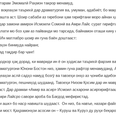
ҳтарам Эмомалӣ Раҳмон такрор менамуд.
 воқеаҳои таърихӣ дар драматургия ва, умуман, адабиёт, бо мақ
зашта аст. Шоир сабаби аз гиребони ҳам гирифтани моро айнан ҳ
дар замони амирон Исмоили Сомонӣ ва Амри Лайс сурат гирифта
ати мо боз ҳам аз пайванди мо тарсида, байнамон оташи кину
. Ин матлабро шоир ин гуна баён доштааст:
иҳон бинмуда найранг,
д тақдир бар ҷанг!
ҷодкор ҳақ дорад, ки мавриди ин ё он ҳодисаи таърихӣ фарзия в
аматургони Юнони Бостон низ, ҳамин гуна рафтор менамуданд. Аз
еаҳои аслӣ садҳо намуд бозгӯ ва тавзеҳи онҳо аз ҷониби адибо
матургон, пешниҳод шудаанд. Тавзеҳи Низом Қосим дар ин мав
аст. Дар драмаи «Амир ва асир» Исмоил аскарони асиргирифтаа
мри Лайсро савори ароба ба Бағдод мефиристад.
 ашк» бо наср навишта шудааст. Он низ, ба навъе, назари фа
и мост. Қаҳрамонҳои асосии он – Куруш ва Куруз ду руҳи беқаро