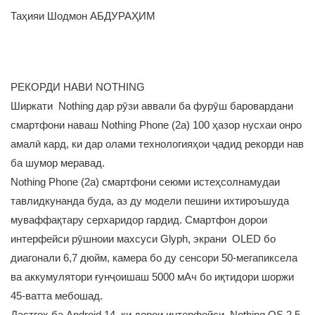
Таҳияи Шодмон АБДУРАҲИМ
РЕКОРДИ НАВИ NOTHING
Ширкати Nothing дар рӯзи аввали ба фурӯш баровардани
смартфони наваш Nothing Phone (2a) 100 ҳазор нусхаи онро
амалӣ кард, ки дар олами технологияҳои ҷадид рекорди нав
ба шумор меравад.
Nothing Phone (2a) смартфони сеюми истеҳсолнамудаи
тавлидкунанда буда, аз ду модели пешини ихтироъшуда
муваффақтару серхаридор гардид. Смартфон дорои
интерфейси рӯшноии махсуси Glyph, экрани OLED бо
диагонали 6,7 дюйм, камера бо ду сенсори 50-мегапиксела
ва аккумулятори ғунҷоишаш 5000 мАч бо иқтидори шоржи
45-ватта мебошад.
Дастгоҳ ба Android 14, ки дорои интерфейси Nothing OS 2.5