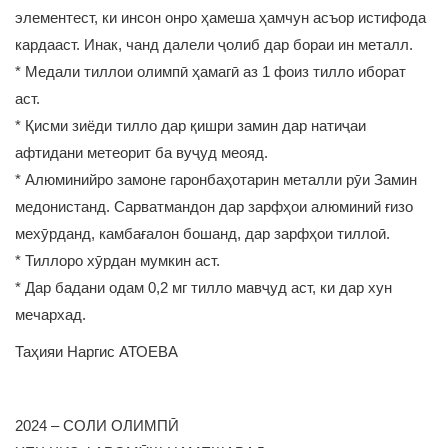
элементест, ки инсон онро ҳамеша ҳамчун асъор истифода
кардааст. Инак, чанд далели ҷолиб дар бораи ин металл.
* Медали тиллои олимпӣ ҳамагӣ аз 1 фоиз тилло иборат
аст.
* Қисми зиёди тилло дар қишри замин дар натиҷаи
афтидани метеорит ба вуҷуд меояд.
* Алюминийро замоне гаронбаҳотарин металли рӯи Замин
медонистанд. Сарватмандон дар зарфҳои алюминий ғизо
мехӯрданд, камбағалон бошанд, дар зарфҳои тиллоӣ.
* Тиллоро хӯрдан мумкин аст.
* Дар бадани одам 0,2 мг тилло мавҷуд аст, ки дар хун
мечархад.
Таҳияи Наргис АТОЕВА
2024 – СОЛИ ОЛИМПӢ