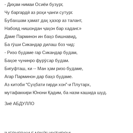
- Диҳам нимаи Осиёи бузург,
Чу баргардӣ аз роҳи ҷанги сутург.
Бубахшам ҳамат даҳ ҳазор аз талант,
Набояд нишондан ҷаҳон бар хаданг.»
Даме Парминон ин баҳо бишнавид,
Ба гӯши Сикандар дилаш боз чид:
- Ризо будаме гар Сикандар будам,
Баҳое чунинро фурӯсар будам.
Бигуфташ, ки -- Ман ҳам ризо будаме,
Агар Парминон дар баҳо будаме.
Аз китоби “Суҳбати гирди хон”-и Плутарх,
мутафаккири Юнони Қадим, ба назм кашида шуд.
Зиё АБДУЛЛО