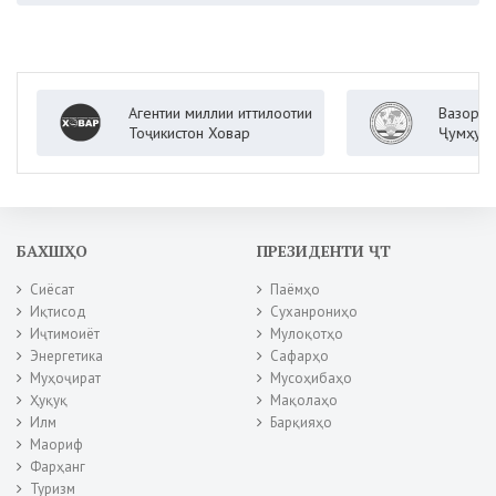
Агентии миллии иттилоотии
Вазорати корҳои хо
Тоҷикистон Ховар
Ҷумҳурии Тоҷикисто
БАХШҲО
ПРЕЗИДЕНТИ ҶТ
Сиёсат
Паёмҳо
Иқтисод
Суханрониҳо
Иҷтимоиёт
Мулоқотҳо
Энергетика
Сафарҳо
Муҳоҷират
Мусоҳибаҳо
Ҳуқуқ
Мақолаҳо
Илм
Барқияҳо
Маориф
Фарҳанг
Туризм