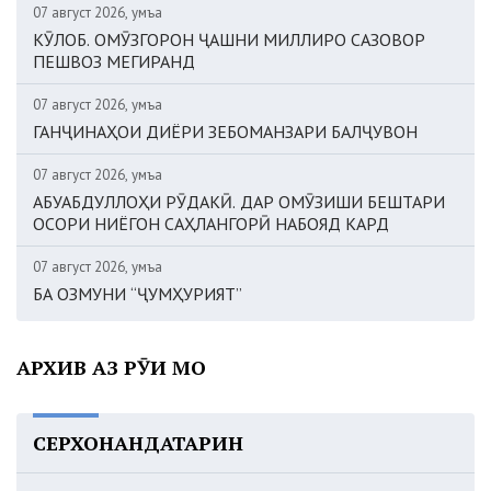
07 август 2026, Ҷумъа
КӮЛОБ. ОМӮЗГОРОН ҶАШНИ МИЛЛИРО САЗОВОР
ПЕШВОЗ МЕГИРАНД
07 август 2026, Ҷумъа
ГАНҶИНАҲОИ ДИЁРИ ЗЕБОМАНЗАРИ БАЛҶУВОН
07 август 2026, Ҷумъа
АБУАБДУЛЛОҲИ РӮДАКӢ. ДАР ОМӮЗИШИ БЕШТАРИ
ОСОРИ НИЁГОН САҲЛАНГОРӢ НАБОЯД КАРД
07 август 2026, Ҷумъа
БА ОЗМУНИ “ҶУМҲУРИЯТ”
АРХИВ АЗ РӮИ МОҲ
СЕРХОНАНДАТАРИН