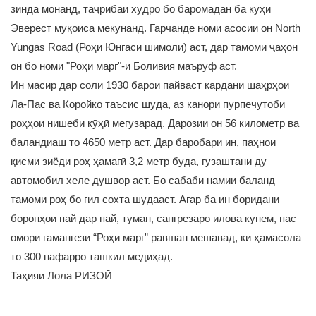
зинда монанд, таҷрибаи худро бо баромадан ба кӯҳи
Эверест муқоиса мекунанд. Гарчанде номи асосии он North
Yungas Road (Роҳи Юнгаси шимолӣ) аст, дар тамоми ҷаҳон
он бо номи "Роҳи марг"-и Боливия маъруф аст.
Ин масир дар соли 1930 барои пайваст кардани шаҳрҳои
Ла-Пас ва Коройко таъсис шуда, аз канори пурпечутоби
роҳҳои нишеби кӯҳӣ мегузарад. Дарозии он 56 километр ва
баландиаш то 4650 метр аст. Дар баробари ин, паҳнои
қисми зиёди роҳ ҳамагӣ 3,2 метр буда, гузаштани ду
автомобил хеле душвор аст. Бо сабаби намии баланд
тамоми роҳ бо гил сохта шудааст. Агар ба ин боридани
боронҳои пай дар пай, туман, сангрезаро илова кунем, пас
омори ғамангези “Роҳи марг” равшан мешавад, ки ҳамасола
то 300 нафарро ташкил медиҳад.
Таҳияи Лола РИЗОӢ