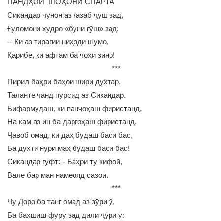
ПАНДҲОИ ШОҲОНИ СПАРТА
Сикандар чунон аз ғазаб ҷӯш зад,
Ғуломони худро «буни гӯш» зад:
-- Ки аз тирагии ниҳоди шумо,
Қарибе, ки афтам ба чоҳи зино!
***
Пирил баҳри баҳои шири духтар,
Таланте чанд пурсид аз Сикандар.
Бифармудаш, ки панҷоҳаш фиристанд,
На кам аз ин ба даргоҳаш фиристанд.
Ҷавоб омад, ки даҳ будаш баси бас,
Ба духти нури маҳ будаш баси бас!
Сикандар гуфт:-- Баҳри ту кифоӣ,
Вале бар ман намеояд сазоӣ.
***
Чу Доро ба танг омад аз зӯри ӯ,
Ба бахшиш фурӯ зад дили ҷӯри ӯ: