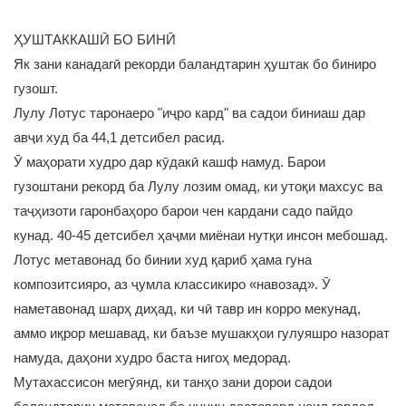
ҲУШТАККАШӢ БО БИНӢ
Як зани канадагӣ рекорди баландтарин ҳуштак бо биниро
гузошт.
Лулу Лотус таронаеро "иҷро кард" ва садои биниаш дар
авҷи худ ба 44,1 детсибел расид.
Ӯ маҳорати худро дар кӯдакӣ кашф намуд. Барои
гузоштани рекорд ба Лулу лозим омад, ки утоқи махсус ва
таҷҳизоти гаронбаҳоро барои чен кардани садо пайдо
кунад. 40-45 детсибел ҳаҷми миёнаи нутқи инсон мебошад.
Лотус метавонад бо бинии худ қариб ҳама гуна
композитсияро, аз ҷумла классикиро «навозад». Ӯ
наметавонад шарҳ диҳад, ки чӣ тавр ин корро мекунад,
аммо иқрор мешавад, ки баъзе мушакҳои гулуяшро назорат
намуда, даҳони худро баста нигоҳ медорад.
Мутахассисон мегӯянд, ки танҳо зани дорои садои