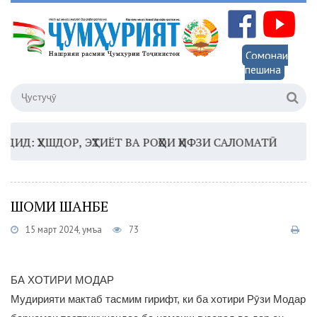
Сомонаи
пешина
ОР, ЭҲТИЁТ ВА РОҲҲОИ ҲИФЗИ САЛОМАТӢ
16:35 –
ШО
ШОМИ ШАНБЕ
15 март 2024, Ҷумъа
73
БА ХОТИРИ МОДАР
Мудирияти мактаб тасмим гирифт, ки ба хотири Рӯзи Модар