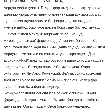
ҲЕҶ ЧИЗ ФАРОМӮШ НАМЕШАВАД
Асрҳои миёна гузашт. Бояд иқрор шуд, ки он вақт давраи
дилгиркунанда буд: ҷангу хунрезиву кишваркушоиҳо. Дар
чунин фазо идеяи олимпӣ ба фикри ҳеҷ кас омаданаш
мумкин набуд. Ҳар касе дар ин бора садо баланд мекард,
шайтон ё ягон махлуқи ғайриодӣ эълон мешуд.
Ниҳоят, давраи эҳё фаро расид. Инсоният ба қафо – ба
гузаштааш назар кард ва Рими Қадимро дид. Бо шавқи зиёд
мардум илми антиқӣ ва санъати гузаштаро омӯхт. Дар
асрҳои XVI-XIX варзиш дар бисёри кишварҳо рушд кард ва
андешаи эҳёи бозиҳои олимпӣ ба миён омад. Онро
омӯзгори чех Ян Амос Коменский, файласуфи фаронсавӣ
Жан Жак Руссо ва адиби олмонӣ Фридрих Шиллер дар
суханрониҳо ба забон оварданд.
Бозиҳои варзишии монанд ба Бозиҳои олимпии Юнони
Қадим дар Шведсия, Англия, Олмон, Канада ва, албатта,
дар ватани Олимпиада – Юнон баргузор мешуданд.