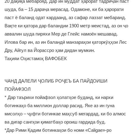
20 дақиқа мебарояд. Дар ин муддат ҳарорат тадриҷан паст
шуда, ба – 15 дараҷа мерасад. Одамоне, ки ба ҳарорати
паст ё баланд одат кардаанд, аз сафар лаззат мебаранд.
Вақте ки қатора дар баландии 1900 метр меистад, аз он ҷо
аввалин шуда пиряхи Мер де Глейс намоён мешавад.
Илова бар ин, аз ин баландӣ манзараҳои қаторкӯҳҳои Лес
Дру, Айгул ва Йорассро ҳам дидан мумкин.
Таҳияи Оҳистамоҳ ВАФОБЕК
ЧАНД ДАЛЕЛИ ҶОЛИБ РОҶЕЪ БА ПАЙДОИШИ
ПОЙАФЗОЛ
* Дар таърихи пойафзол ҳолатҳое буданд, ки нархи
ботинкаҳо ба миллион доллар расид. Яке аз ин гуна
мисолҳо – ҷуфти ботинкае маҳсуб мегардад, ки бо алмос
ва дигар сангҳои қиматбаҳо ороиш гардида буд.
*Дар Рими Қадим ботинкаҳои бо номи «Caligae»-ро