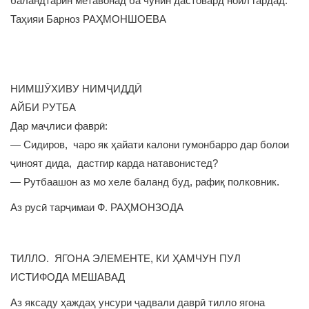
баландтарин метавонад ба чунин дастовард ноил гардад.
Таҳияи Барноз РАҲМОНШОЕВА
НИМШӮХИВУ НИМҶИДДӢ
АЙБИ РУТБА
Дар маҷлиси фаврӣ:
— Сидиров, чаро як ҳайати калони гумонбарро дар болои
ҷиноят дида, дастгир карда натавонистед?
— Рутбаашон аз мо хеле баланд буд, рафиқ полковник.
Аз русӣ тарҷимаи Ф. РАҲМОНЗОДА
ТИЛЛО. ЯГОНА ЭЛЕМЕНТЕ, КИ ҲАМЧУН ПУЛ
ИСТИФОДА МЕШАВАД
Аз яксаду ҳаждаҳ унсури ҷадвали даврӣ тилло ягона