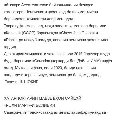
ибтикори Ассотсиатсияи байналмилалии бозиҳои
компютерӣ, Чемпионати ҷаҳон оид ба шоҳмот миёни
барномаҳои компютерӣ доир мегардад.
Тавре гуфта мешавад, моҳи августи ҳамон сол барномаи
«Каисса» (СССР) барномаҳои «Chess 4», «Chaos» и
«Ribbit»-ро мағлуб намуда, аввалин чемпиони ҷаҳон эълон
гардид.
Дар охирин чемпионати ҷаҳон, ки соли 2019 баргузор шуда
буд, барномаи «Сомоdо» (коркарди Дон Дэйли, ИМА) пирӯз
омад. Мутаассифона, соли 2020, баъди паҳншавии
пандемияи коронавирус, чемпионатро барҳам доданд.
Таҳияи Ш. ШОКИР
ХАТАРНОКТАРИН МАВЗЕЪҲОИ САЙЁҲӢ
«РОҲИ МАРГ»-И БОЛИВИЯ
Сайёҳоне, ки тавонистаанд аз ин масир сафар кунанд ва