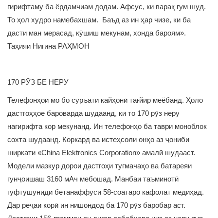
гирифтаму ба ёрдамчиам додам. Афсус, ки варақ гум шуд.
То ҳол худро намебахшам. Баъд аз ин ҳар чизе, ки ба
дасти ман мерасад, кӯшиш мекунам, хонда бароям».
Таҳияи Нигина РАҲМОН
170 РӮЗ БЕ НЕРУ
Телефонҳои мо бо суръати кайҳонӣ тағйир меёбанд. Ҳоло
дастгоҳҳое бароварда шудаанд, ки то 170 рӯз неру
нагирифта кор мекунанд. Ин телефонҳо ба таври моноблок
сохта шудаанд. Коркард ва истеҳсоли онҳо аз ҷониби
ширкати «China Elektronics Corporation» амалӣ шудааст.
Модели мазкур дорои дастгоҳи тугмачаҳо ва батареяи
гунҷоишаш 3160 мАч мебошад. Манбаи таъминотӣ
гуфтушуниди бетанаффуси 58-соатаро кафолат медиҳад.
Дар реҷаи корӣ ин нишондод ба 170 рӯз баробар аст.