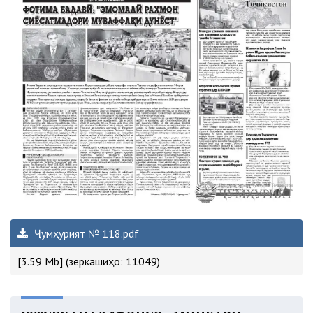
Ҷумҳурият № 118.pdf
[3.59 Mb] (зеркашиҳо: 11049)