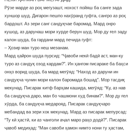
Рӯзе марде аз роҳ мегузашт, нохост пойяш ба санге зада
хуншор шуд. Дигарон пешпо нахӯранд гуфта, сангро аз роҳ
бардошт. Аз зери санг сандуқчае баромад. Мард онро
кушод, аз дарунаш мори хурде берун шуд. Мор ду ғел заду
калон шуда, ба гардани мард печида гуфт:
– Ҳозир ман туро неш мезанам.
Мард ҳайрон шуда пурсид: “Ҷавоби некӣ бадӣ аст, ман-ку
туро аз сандуқ озод кардам?”. Ин ҳангом писараке ба баҳси
онҳо ворид шуда, ба мард мегӯяд: “Наход аз даруни ин
сандуқча чунин мори калон баромада бошад”. Мор тасдиқ
мекунад. Писарак китф барҳам кашида, мегӯяд: “Ку, аз нав
ба сандуқча даро, ман бо чашмони худ бинам?”. Мор ду ғел
хӯрда, ба сандуқча медарояд. Писарак сандуқчаро
мебандад ва зери хок мекунад. Мард аз писарак мепурсад:
“Ту кӣ ҳастӣ, ки аз чанголи аҷал маро раҳо додӣ?”. Писарак
ҷавоб медиҳад: “Ман савоби ҳамон нимто нони ту ҳастам,