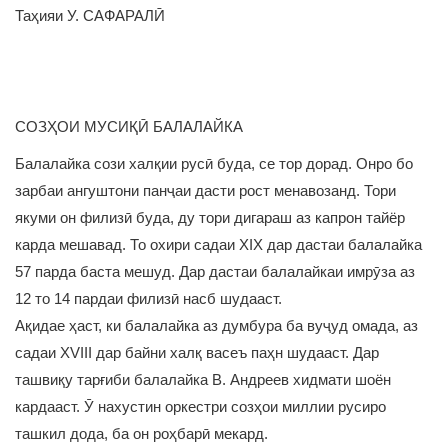
Таҳияи У. САФАРАЛӢ
СОЗҲОИ МУСИҚӢ БАЛАЛАЙКА
Балалайка сози халқии русӣ буда, се тор дорад. Онро бо
зарбаи ангуштони панҷаи дасти рост менавозанд. Тори
якуми он филизӣ буда, ду тори дигараш аз капрон тайёр
карда мешавад. То охири садаи XIX дар дастаи балалайка
57 парда баста мешуд. Дар дастаи балалайкаи имрӯза аз
12 то 14 пардаи филизӣ насб шудааст.
Ақидае ҳаст, ки балалайка аз думбура ба вуҷуд омада, аз
садаи XVIII дар байни халқ васеъ паҳн шудааст. Дар
ташвиқу тарғиби балалайка В. Андреев хидмати шоён
кардааст. Ӯ нахустин оркестри созҳои миллии русиро
ташкил дода, ба он роҳбарӣ мекард.