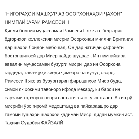
“НИГОРАҲОИ МАШҲУР АЗ ОСОРХОНАҲОИ ҶАҲОН”
НИМПАЙКАРАИ РАМСЕСИ II
Қисми болоии муҷассамаи Рамсеси II яке аз беҳтарин
ёдгориҳои коллексияи мисрии Осорхонаи миллии Британия
дар шаҳри Лондон мебошад. Он дар натиҷаи ҳафриёти
бостоншиносӣ дар Миср пайдо шудааст. Ин нимпайкара
аввалин муҷассамаи бузурги мисрӣ дар ин Осорхона
гардида, таваҷҷуҳи зиёди ҷомеаро ба вуҷуд овард.
Рамсеси II яке аз бузургтарин фиръавнҳои Миср буда,
симои як ҳокими тавоноро ифода мекард, ки барои ин
сарзамин ҳазорон осори санъати аъло гузоштааст. Аз ин рӯ,
мисриён ӯро гиромӣ медоштанд ва пайкараашро дар
тамоми гӯшаҳои шаҳрҳои қадимаи Миср дидан мумкин аст.
Таҳияи Судобаи ФАЙЗАЛӢ