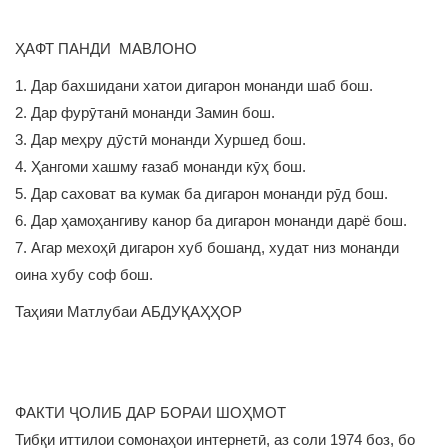
ҲАФТ ПАНДИ МАВЛОНО
1. Дар бахшидани хатои дигарон монанди шаб бош.
2. Дар фурӯтанӣ монанди Замин бош.
3. Дар меҳру дӯстӣ монанди Хуршед бош.
4. Ҳангоми хашму ғазаб монанди кӯҳ бош.
5. Дар саховат ва кумак ба дигарон монанди рӯд бош.
6. Дар ҳамоҳангиву канор ба дигарон монанди дарё бош.
7. Агар мехоҳӣ дигарон хуб бошанд, худат низ монанди
оина хубу соф бош.
Таҳияи Матлубаи АБДУҚАҲҲОР
ФАКТИ ҶОЛИБ ДАР БОРАИ ШОҲМОТ
Тибқи иттилои сомонаҳои интернетӣ, аз соли 1974 боз, бо