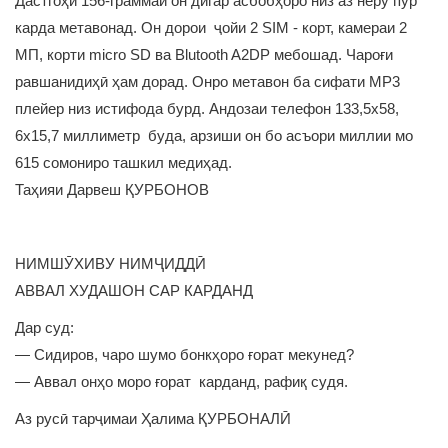
Дастгоҳи 156-граммаи он дигар асбобҳоро низ аз неру пур
карда метавонад. Он дорои ҷойи 2 SIM - корт, камераи 2
МП, корти micro SD ва Blutooth A2DP мебошад. Чароғи
равшанидиҳӣ ҳам дорад. Онро метавон ба сифати МР3
плейер низ истифода бурд. Андозаи телефон 133,5х58,
6х15,7 миллиметр буда, арзиши он бо асъори миллии мо
615 сомониро ташкил медиҳад.
Таҳияи Дарвеш ҚУРБОНОВ
НИМШӮХИВУ НИМҶИДДӢ
АВВАЛ ХУДАШОН САР КАРДАНД
Дар суд:
— Сидиров, чаро шумо бонкҳоро ғорат мекунед?
— Аввал онҳо моро ғорат карданд, рафиқ судя.
Аз русӣ тарҷимаи Ҳалима ҚУРБОНАЛӢ