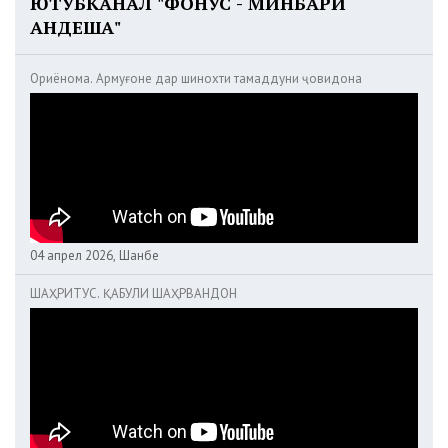
ЮТУБКАНАЛ "ФОНУС - МИНБАРИ
АНДЕША"
Ориёнома. Армуғоне дар шинохти тамаддуни ҷовидона
04 апрел 2026, Шанбе
ШАҲРИТУС. ҚАБУЛИ ШАҲРВАНДОН