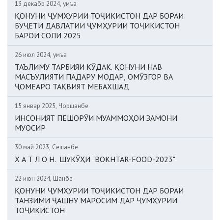
13 декабр 2024, Ҷумъа
ҚОНУНИ ҶУМҲУРИИ ТОҶИКИСТОН ДАР БОРАИ
БУҶЕТИ ДАВЛАТИИ ҶУМҲУРИИ ТОҶИКИСТОН
БАРОИ СОЛИ 2025
26 июл 2024, Ҷумъа
ТАЪЛИМУ ТАРБИЯИ КӮДАК. ҚОНУНИ НАВ
МАСЪУЛИЯТИ ПАДАРУ МОДАР, ОМӮЗГОР ВА
ҶОМЕАРО ТАҚВИЯТ МЕБАХШАД
15 январ 2025, Чоршанбе
ИНСОНИЯТ ПЕШОРӮИ МУАММОҲОИ ЗАМОНИ
МУОСИР
30 май 2023, Сешанбе
Х А Т Л О Н. ШУКӮҲИ "BOKHTAR-FOOD-2023"
22 июн 2024, Шанбе
ҚОНУНИ ҶУМҲУРИИ ТОҶИКИСТОН ДАР БОРАИ
ТАНЗИМИ ҶАШНУ МАРОСИМ ДАР ҶУМҲУРИИ
ТОҶИКИСТОН