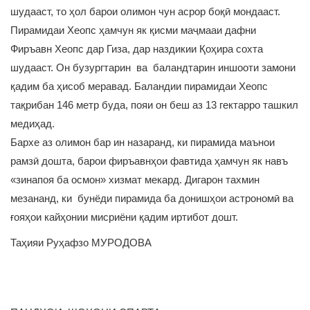
шудааст, то ҳол барои олимон чун асрор боқӣ мондааст.
Пирамидаи Хеопс ҳамчун як қисми маҷмааи дафни
Фиръавн Хеопс дар Гиза, дар наздикии Қоҳира сохта
шудааст. Он бузургтарин ва баландтарин иншооти замони
қадим ба ҳисоб меравад. Баландии пирамидаи Хеопс
тақрибан 146 метр буда, пояи он беш аз 13 гектарро ташкил
медиҳад.
Бархе аз олимон бар ин назаранд, ки пирамида маънои
рамзӣ дошта, барои фиръавнҳои фавтида ҳамчун як навъ
«зинапоя ба осмон» хизмат мекард. Дигарон тахмин
мезананд, ки бунёди пирамида ба донишҳои астрономӣ ва
ғояҳои кайҳонии мисриёни қадим иртибот дошт.
Таҳияи Руҳафзо МУРОДОВА