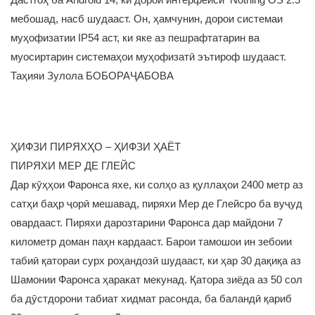
мебошад, насб шудааст. Он, ҳамчунин, дорои системаи
муҳофизатии IP54 аст, ки яке аз пешрафтатарин ва
муосиртарин системаҳои муҳофизатӣ эътироф шудааст.
Таҳияи Зулола БОБОРАҶАБОВА
ҲИФЗИ ПИРЯХҲО – ҲИФЗИ ҲАЁТ
ПИРЯХИ МЕР ДЕ ГЛЕЙС
Дар кӯҳҳои Фаронса яхе, ки солҳо аз қуллаҳои 2400 метр аз
сатҳи баҳр ҷорӣ мешавад, пиряхи Мер де Глейсро ба вуҷуд
овардааст. Пиряхи дарозтарини Фаронса дар майдони 7
километр доман паҳн кардааст. Барои тамошои ин зебоии
табиӣ қатораи сурх роҳандозӣ шудааст, ки ҳар 30 дақиқа аз
Шамонии Фаронса ҳаракат мекунад. Қатора зиёда аз 50 сол
ба дӯстдорони табиат хидмат расонда, ба баландӣ қариб