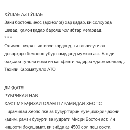
ХӮШАЕ АЗ ГӮШАЕ
Зани бостоншинос (археолог) ҳар қадар, ки солхӯрда
шавад, ҳамон қадар барояш ҷолибтар мегардад.
* * *
Олимон ниҳоят ихтирое карданд, ки тавассути он
деворҳоро бемалол убур намуданд мумкин аст. Баъди
баҳсҳои тулонӣ номи ин кашфиёти нодирро «дар» монданд.
Таҳияи Кароматулло АТО
ДИҚҚАТ!!!
РУБРИКАИ НАВ
ҲАФТ МУЪҶИЗАИ ОЛАМ ПИРАМИДАИ ХЕОПС
Пирамидаи Хеопс яке аз бузургтарин муъҷизаҳои ҷаҳони
қадим, рамзи бузургӣ ва қудрати Мисри Бостон аст. Ин
иншооти боҳашамат, ки зиёда аз 4500 сол пеш сохта