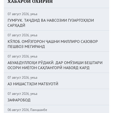
ХАБАРҲОИ ОХИРИН
07 август 2026, Ҷумъа
ГУМРУК. ТАҶДИД ВА НАВСОЗИИ ГУЗАРГОҲҲОИ
САРҲАДӢ
07 август 2026, Ҷумъа
КӮЛОБ. ОМӮЗГОРОН ҶАШНИ МИЛЛИРО САЗОВОР
ПЕШВОЗ МЕГИРАНД
07 август 2026, Ҷумъа
АБУАБДУЛЛОҲИ РӮДАКӢ. ДАР ОМӮЗИШИ БЕШТАРИ
ОСОРИ НИЁГОН САҲЛАНГОРӢ НАБОЯД КАРД
07 август 2026, Ҷумъа
АЗ НИШАСТҲОИ МАТБУОТӢ
07 август 2026, Ҷумъа
ЗАФАРОБОД
06 август 2026, Панҷшанбе