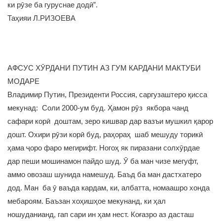
ки рӯзе ба гуруснае додӣ”.
Таҳияи Л.РИЗОЕВА
АФСУС ХӮРДАНИ ПУТИН АЗ ГУМ КАРДАНИ МАКТУБИ
МОДАРЕ
Владимир Путин, Президенти Россия, саргузаштеро қисса
мекунад: Соли 2000-ум буд. Ҳамон рӯз якбора чанд
сафари корӣ доштам, зеро кишвар дар вазъи мушкил қарор
дошт. Охири рӯзи корӣ буд, раҳораҳ шаб мешуду торикӣ
ҳама ҷоро фаро мегирифт. Ногоҳ як пиразани солхӯрдае
дар пеши мошинамон пайдо шуд. Ӯ ба ман чизе мегуфт,
аммо овозаш шунида намешуд. Баъд ба ман дастхатеро
дод. Ман ба ӯ ваъда кардам, ки, албатта, номаашро хонда
мебароям. Баъзан хоҳишҳое мекунанд, ки ҳал
ношуданианд, гап сари ин ҳам нест. Коғазро аз дасташ