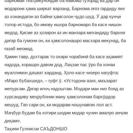
барномаи театрикунондае ба намоиш гузорад ва дар он
модарони ҳама ширкат варзанд. Барнома оғоз гардиду яке
аз хонандагон аз байни ҳамсолон ҷудо шуд. Ӯ дар кунҷи
толор истода, бо имову ишора барномаро ба касе нишон
медод. Қисме аз ҳозирон аз ин манзара механдиду бархеи
дигар ба гумони он, ки ҳамсолонашро масхара мекунад, ба
ғазаб меомад.
Ҳамин тавр, духтарак то охири чорабинӣ ба касе аҳамият
надода, корашро давом дод. Лаҳзае пас ӯро ба хонаи
муаллимон даъват карданд. Ҳоло касе чизеро нагуфта:
«Маро бубахшед», – гуфт ӯ. «Устодони азиз, маъзарат
мепурсам. Дигар илоҷ надоштам. Модари ман низ бояд аз
хурсандиву меҳрубонии ману ҳамсолонам бархӯрдор
мешуд. Гап сари он, ки модарам ношунавою лол аст.
Маҷбур будам ба хотири шодии модар чунин амалро анҷом
диҳам».
Таҳияи Гулнисои САЪДОНШО