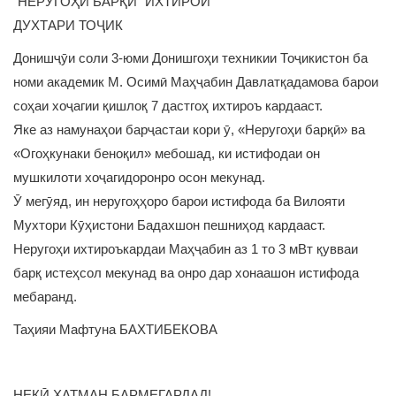
"НЕРУГОҲИ БАРҚӢ" ИХТИРОИ
ДУХТАРИ ТОҶИК
Донишҷӯи соли 3-юми Донишгоҳи техникии Тоҷикистон ба
номи академик М. Осимӣ Маҳҷабин Давлатқадамова барои
соҳаи хоҷагии қишлоқ 7 дастгоҳ ихтироъ кардааст.
Яке аз намунаҳои барҷастаи кори ӯ, «Неругоҳи барқӣ» ва
«Огоҳкунаки беноқил» мебошад, ки истифодаи он
мушкилоти хоҷагидоронро осон мекунад.
Ӯ мегӯяд, ин неругоҳҳоро барои истифода ба Вилояти
Мухтори Кӯҳистони Бадахшон пешниҳод кардааст.
Неругоҳи ихтироъкардаи Маҳҷабин аз 1 то 3 мВт қувваи
барқ истеҳсол мекунад ва онро дар хонаашон истифода
мебаранд.
Таҳияи Мафтуна БАХТИБЕКОВА
НЕКӢ ҲАТМАН БАРМЕГАРДАД!