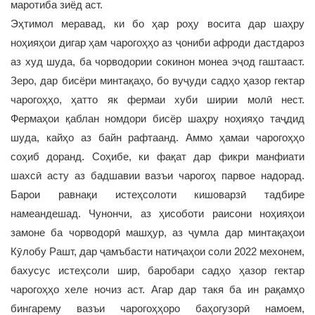
маротиба зиёд аст.
Эҳтимол меравад, ки бо ҳар роҳу восита дар шаҳру
ноҳияҳои дигар ҳам чарогоҳҳо аз ҷониби афроди дастдароз
аз худ шуда, ба чорводории сокинон монеа эҷод гаштааст.
Зеро, дар бисёри минтақаҳо, бо вуҷуди садҳо ҳазор гектар
чарогоҳҳо, ҳатто як фермаи хуби ширии молӣ нест.
Фермаҳои қаблан номдори бисёр шаҳру ноҳияҳо таҷдид
шуда, кайҳо аз байн рафтаанд. Аммо ҳамаи чарогоҳҳо
соҳиб доранд. Соҳибе, ки фақат дар фикри манфиати
шахсӣ асту аз бадшавии вазъи чарогоҳ парвое надорад.
Барои равнақи истеҳсолоти кишоварзӣ тадбире
намеандешад. Чунончи, аз ҳисоботи раисони ноҳияҳои
замоне ба чорводорӣ машҳур, аз ҷумла дар минтақаҳои
Кӯлобу Рашт, дар ҷамъбасти натиҷаҳои соли 2022 мехонем,
бахусус истеҳсоли шир, баробари садҳо ҳазор гектар
чарогоҳҳо хеле ночиз аст. Агар дар такя ба ин рақамҳо
бингарему вазъи чарогоҳҳоро баҳогузорӣ намоем,