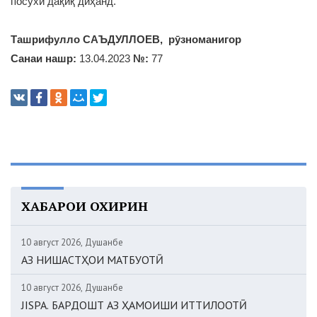
посухи дақиқ диҳанд.
Ташрифулло САЪДУЛЛОЕВ, рӯзноманигор
Санаи нашр:
13.04.2023
№:
77
ХАБАРҲОИ ОХИРИН
10 август 2026, Душанбе
АЗ НИШАСТҲОИ МАТБУОТӢ
10 август 2026, Душанбе
JISPA. БАРДОШТ АЗ ҲАМОИШИ ИТТИЛООТӢ