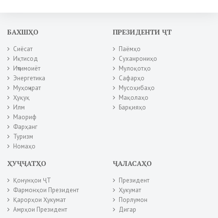
БАХШҲО
ПРЕЗИДЕНТИ ҶТ
Сиёсат
Паёмҳо
Иқтисод
Суханрониҳо
Иҷтимоиёт
Мулоқотҳо
Энергетика
Сафарҳо
Муҳоҷират
Мусоҳибаҳо
Ҳуқуқ
Мақолаҳо
Илм
Барқияҳо
Маориф
Фарҳанг
Туризм
Номаҳо
ҲУҶҶАТҲО
ҶАЛАСАҲО
Қонунҳои ҶТ
Президент
Фармонҳои Президент
Ҳукумат
Қарорҳои Ҳукумат
Порлумон
Амрҳои Президент
Дигар