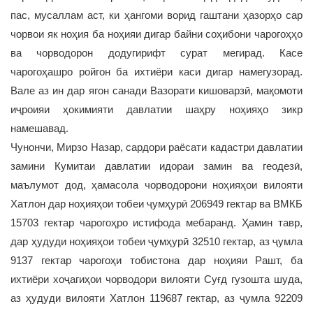
пас, мусаллам аст, ки ҳангоми ворид гаштани ҳазорҳо сар
чорвои як ноҳия ба ноҳияи дигар байни соҳибони чарогоҳҳо
ва чорводорон додугирифт сурат мегирад. Касе
чарогоҳашро ройгон ба ихтиёри каси дигар намегузорад.
Вале аз ин дар ягон санади Вазорати кишоварзӣ, мақомоти
иҷроияи ҳокимияти давлатии шаҳру ноҳияҳо зикр
намешавад.
Чунончи, Мирзо Назар, сардори раёсати кадастри давлатии
замини Кумитаи давлатии идораи замин ва геодезӣ,
маълумот дод, ҳамасола чорводорони ноҳияҳои вилояти
Хатлон дар ноҳияҳои тобеи ҷумҳурӣ 206949 гектар ва ВМКБ
15703 гектар чарогоҳро истифода мебаранд. Ҳамин тавр,
дар ҳудуди ноҳияҳои тобеи ҷумҳурӣ 32510 гектар, аз ҷумла
9137 гектар чарогоҳи тобистона дар ноҳияи Рашт, ба
ихтиёри хоҷагиҳои чорводори вилояти Суғд гузошта шуда,
аз ҳудуди вилояти Хатлон 119687 гектар, аз ҷумла 92209