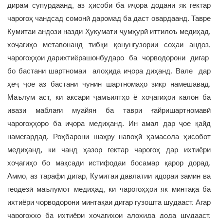
дирам супурдаанд, аз ҳисоби ба иҷора додани як гектар
чарогоҳ чандсад сомонӣ даромад ба даст овардаанд. Тавре
Кумитаи андози назди Ҳукумати ҷумҳурӣ иттилоъ медиҳад,
хоҷагиҳо метавонанд тибқи қонунгузории соҳаи андоз,
чарогоҳҳои дарихтиёрашонбударо ба чорводорони дигар
бо бастани шартномаи алоҳида иҷора диҳанд. Вале дар
ҳеҷ ҷое аз бастани чунин шартномаҳо зикр намешавад.
Маълум аст, ки аксари ҷамъиятҳо ё хоҷагиҳои калон ба
ивази маблағи муайян ба таври ғайришартномавӣ
чарогоҳҳоро ба иҷора медиҳанд. Ин амал дар ҷое қайд
намегардад. Роҳбарони шаҳру навоҳӣ ҳамасола ҳисобот
медиҳанд, ки чанд ҳазор гектар чарогоҳ дар ихтиёри
хоҷагиҳо бо мақсади истифодаи босамар қарор дорад.
Аммо, аз тарафи дигар, Кумитаи давлатии идораи замин ва
геодезӣ маълумот медиҳад, ки чарогоҳҳои як минтақа ба
ихтиёри чорводорони минтақаи дигар гузошта шудааст. Агар
чарогоҳҳо ба ихтиёри хоҷагиҳои алоҳида дода шудааст,