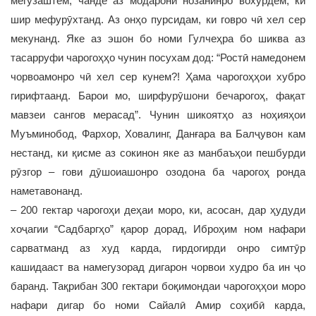
мегузаштем, чанде аз модарони нозанинро вохӯрдем, ки
шир мефурӯхтанд. Аз онҳо пурсидам, ки говро чӣ хел сер
мекунанд. Яке аз эшон бо номи Гулчеҳра бо шиква аз
тасарруфи чарогоҳҳо чунин посухам дод: “Ростӣ намедонем
чорвоамонро чӣ хел сер кунем?! Ҳама чарогоҳҳои хубро
гирифтаанд. Барои мо, ширфурӯшони бечарогоҳ, фақат
мавзеи сангов мерасад”. Чунин шикоятҳо аз ноҳияҳои
Муъминобод, Фархор, Ховалинг, Данғара ва Балҷувон кам
нестанд, ки қисме аз сокинон яке аз манбаъҳои пешбурди
рӯзгор – гови дӯшоиашонро озодона ба чарогоҳ ронда
наметавонанд.
– 200 гектар чарогоҳи деҳаи моро, ки, асосан, дар ҳудуди
хоҷагии “Садбаргҳо” қарор дорад, Иброҳим ном нафари
сарватманд аз худ карда, гирдогирди онро симтӯр
кашидааст ва намегузорад дигарон чорвои худро ба ин ҷо
баранд. Тақрибан 300 гектари боқимондаи чарогоҳҳои моро
нафари дигар бо номи Сайалӣ Амир соҳибӣ карда,