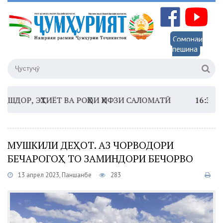
Сомонаи
пешина
 ЭҲТИЁТ ВА РОҲҲОИ ҲИФЗИ САЛОМАТӢ
16:35 –
ШОМИ 
МУШКИЛИ ДЕҲОТ. АЗ ЧОРВОДОРИ
БЕЧАРОГОҲ ТО ЗАМИНДОРИ БЕЧОРВО
13 апрел 2023, Панҷшанбе
283