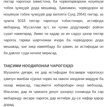
гектар чарогоҳи зимистона, ба чорвопарварони ноҳияҳои
тобеи ҷумҳурӣ дода мешавад. Ҳамзамон, чорводорон аз
ноҳияҳои тобеи ҷумҳурӣ дар вилояти Суғд 29541 гектар, аз
ҷумла 5018 гектар чарогоҳи тобистонаро, истифода
мебаранд. Мусаллам аст, ки чунин додугирифт ройгон
сурат намегирад. Аммо чи қадар аз ин садҳо ҳазор гектар
чарогоҳ тариқи шартномаи иҷора ба чорводорон дода
мешавад, ҷое зикр намеёбаду бо ҳамин, аз истифодаи он
ба давлат суди ночизе мерасад.
ТАҚСИМИ НООДИЛОНАИ ЧАРОГОҲҲО
Мушкили дигаре, ки дар истифодаи босамари чарогоҳҳо
ҳамчун манбаи хӯроки чорво ва омили зиндагии мардум ба
назар мерасад, тақсимоти нобаробари онҳо мебошад.
Масалан, дар як ҷамоати деҳот ҳазорҳо хонавода ба сар
мебаранду аксари чарогоҳ дар ихтиёри ду-се нафар қарор
дорад.