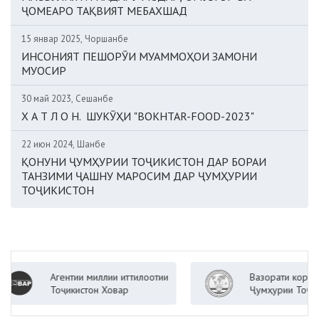
ҶОМЕАРО ТАҚВИЯТ МЕБАХШАД
15 январ 2025, Чоршанбе
ИНСОНИЯТ ПЕШОРӮИ МУАММОҲОИ ЗАМОНИ
МУОСИР
30 май 2023, Сешанбе
Х А Т Л О Н. ШУКӮҲИ "BOKHTAR-FOOD-2023"
22 июн 2024, Шанбе
ҚОНУНИ ҶУМҲУРИИ ТОҶИКИСТОН ДАР БОРАИ
ТАНЗИМИ ҶАШНУ МАРОСИМ ДАР ҶУМҲУРИИ
ТОҶИКИСТОН
Агентии миллии иттилоотии
Вазорати корҳои хориҷи
Тоҷикистон Ховар
Ҷумҳурии Тоҷикистон