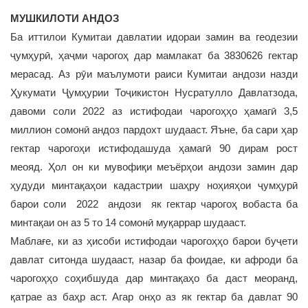
МУШКИЛОТИ АНДОЗ
Ба иттилои Кумитаи давлатии идораи замин ва геодезии
ҷумҳурӣ, ҳаҷми чарогоҳ дар мамлакат ба 3830626 гектар
мерасад. Аз рӯи маълумоти раиси Кумитаи андози назди
Ҳукумати Ҷумҳурии Тоҷикистон Нусратулло Давлатзода,
давоми соли 2022 аз истифодаи чарогоҳҳо ҳамагӣ 3,5
миллион сомонӣ андоз пардохт шудааст. Яъне, ба сари ҳар
гектар чарогоҳи истифодашуда ҳамагӣ 90 дирам рост
меояд. Ҳол он ки мувофиқи меъёрҳои андози замин дар
ҳудуди минтақаҳои кадастрии шаҳру ноҳияҳои ҷумҳурӣ
барои соли 2022 андози як гектар чарогоҳ вобаста ба
минтақаи он аз 5 то 14 сомонӣ муқаррар шудааст.
Маблағе, ки аз ҳисоби истифодаи чарогоҳҳо барои буҷети
давлат ситонда шудааст, назар ба фоидае, ки афроди ба
чарогоҳҳо соҳибшуда дар минтақаҳо ба даст меоранд,
қатрае аз баҳр аст. Агар онҳо аз як гектар ба давлат 90