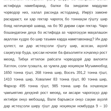
истифода намебаранд, балки ба зиндагии мардуми
чорводор низ, халал расонда истодаанд. Имрӯз замоне
расидааст, ки ҳар гектар чарогоҳ бо тоннаҳои гӯшту шир
бояд натиҷагирӣ шавад, на бо 90 дирам сари гектар. Чаро
бошандагони деҳа бо истифода аз чарогоҳҳои маҳалашон
ақаллан худро бо шир таъмин карда наметавонанд? Ин дар
ҳолест, ки дар истеҳсоли гӯшту шир, асосан, аҳолӣ
саҳмгузор буда, ҳиссаи ночизе ба фаъолияти хоҷагиҳо рост
меояд. Тибқи иттилои раёсати чорводорӣ дар вилояти
Хатлон, соли гузашта, аз ҷумла дар ноҳияҳои Муъминобод
1650 тонна гӯшт, 268 тонна шир, Восеъ 391,2 тонна гӯшт,
1410 тонна шир, Ховалинг 83 тонна гӯшт, 80 тонна шир,
Фархор 495 тонна гӯшт, 985 тонна шир ба хоҷагиҳои
ҷамъиятию деҳқонӣ рост меояд, ки аксари чарогоҳҳо дар
ихтиёри онҳо мебошад. Вале баръакси онҳо саҳми аҳолӣ
дар истеҳсоли ширу гӯшт дар ноҳияҳои номбурда 9 – 10