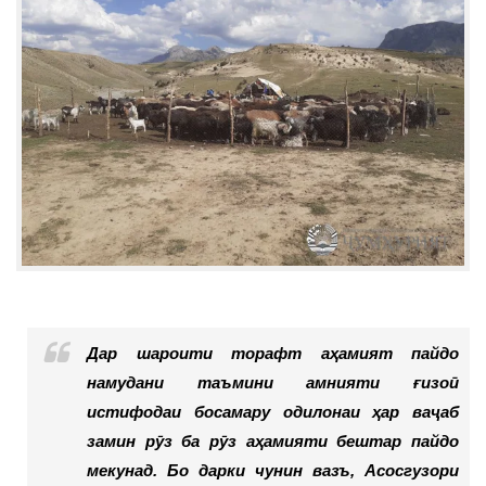
Дар шароити торафт аҳамият пайдо
намудани таъмини амнияти ғизоӣ
истифодаи босамару одилонаи ҳар ваҷаб
замин рӯз ба рӯз аҳамияти бештар пайдо
мекунад. Бо дарки чунин вазъ, Асосгузори