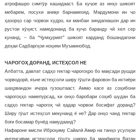
атрофашро симтӯр кашидааст. Ба куҷое аз инҳо шикоят
мебарем, посухи аниқе барнамеояд. Мардумони ин ҷо
ҳазорҳо сар чорвои худро, ки манбаи зиндагиашон дар ин
рустои кӯҳист, намедонанд ба куҷо баранду чӣ хел сер
кунанд, – ба “Ҷумҳурият” шикоят карданд бошандагони
деҳаи Садбаргҳои ноҳияи Муъминобод.
ЧАРОГОҲ ДОРАНД, ИСТЕҲСОЛ НЕ
Албатта, давлат садҳо гектар чарогоҳро бо мақсади рушди
чорводорӣ, яъне истеҳсоли ширу гӯшти фаровон ба ихтиёри
шаҳрвандон иҷора гузоштааст. Аммо касе аз соҳибони
чарогоҳҳо намепурсад, ки онҳо баробари соҳиб шудан ба
садҳо гектар чарогоҳ чӣ қадар чорвои босифат доранд?
Ширу гӯшт истеҳсол мекунанд ё не? Дар онҳо чанд гектар
боғи босамар бунёд намудаанд?
Нафароне мисли Иброҳиму Сайалӣ Амир на танҳо усулҳои
интенсивии истеҳсоли гӯшту ширро ба манфиати Ватан