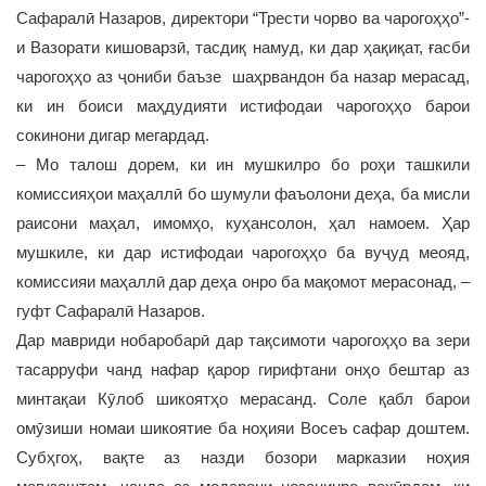
Сафаралӣ Назаров, директори “Трести чорво ва чарогоҳҳо”-
и Вазорати кишоварзӣ, тасдиқ намуд, ки дар ҳақиқат, ғасби
чарогоҳҳо аз ҷониби баъзе шаҳрвандон ба назар мерасад,
ки ин боиси маҳдудияти истифодаи чарогоҳҳо барои
сокинони дигар мегардад.
– Мо талош дорем, ки ин мушкилро бо роҳи ташкили
комиссияҳои маҳаллӣ бо шумули фаъолони деҳа, ба мисли
раисони маҳал, имомҳо, куҳансолон, ҳал намоем. Ҳар
мушкиле, ки дар истифодаи чарогоҳҳо ба вуҷуд меояд,
комиссияи маҳаллӣ дар деҳа онро ба мақомот мерасонад, –
гуфт Сафаралӣ Назаров.
Дар мавриди нобаробарӣ дар тақсимоти чарогоҳҳо ва зери
тасарруфи чанд нафар қарор гирифтани онҳо бештар аз
минтақаи Кӯлоб шикоятҳо мерасанд. Соле қабл барои
омӯзиши номаи шикоятие ба ноҳияи Восеъ сафар доштем.
Субҳгоҳ, вақте аз назди бозори марказии ноҳия