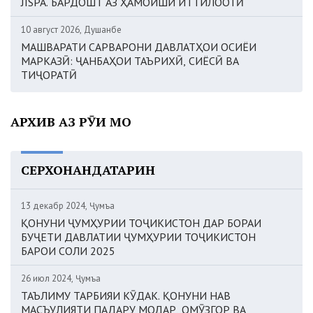
JISPA. БАРДОШТ АЗ ҲАМОИШИ ИТТИЛООТӢ
10 август 2026, Душанбе
МАШВАРАТИ САРВАРОНИ ДАВЛАТҲОИ ОСИЁИ
МАРКАЗӢ: ҶАНБАҲОИ ТАЪРИХӢ, СИЁСӢ ВА
ТИҶОРАТӢ
АРХИВ АЗ РӮИ МОҲ
СЕРХОНАНДАТАРИН
13 декабр 2024, Ҷумъа
ҚОНУНИ ҶУМҲУРИИ ТОҶИКИСТОН ДАР БОРАИ
БУҶЕТИ ДАВЛАТИИ ҶУМҲУРИИ ТОҶИКИСТОН
БАРОИ СОЛИ 2025
26 июл 2024, Ҷумъа
ТАЪЛИМУ ТАРБИЯИ КӮДАК. ҚОНУНИ НАВ
МАСЪУЛИЯТИ ПАДАРУ МОДАР, ОМӮЗГОР ВА