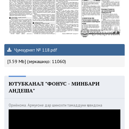
Ҷумҳурият № 118.pdf
[3.59 Mb] (зеркашиҳо: 11060)
ЮТУБКАНАЛ "ФОНУС - МИНБАРИ
АНДЕША"
Ориёнома. Армуғоне дар шинохти тамаддуни ҷовидона