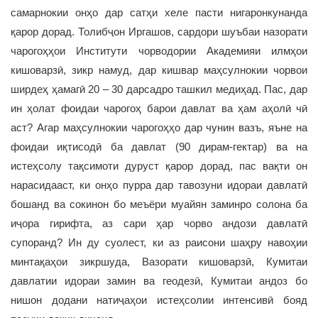
самарнокии онҳо дар сатҳи хеле пасти нигаронкунанда
қарор дорад. Толибҷон Иргашов, сардори шуъбаи назорати
чарогоҳҳои Институти чорводории Академияи илмҳои
кишоварзӣ, зикр намуд, дар кишвар маҳсулнокии чорвои
ширдеҳ ҳамагӣ 20 – 30 дарсадро ташкил медиҳад. Пас, дар
ин ҳолат фоидаи чарогоҳ барои давлат ва ҳам аҳолӣ чӣ
аст? Агар маҳсулнокии чарогоҳҳо дар чунин вазъ, яъне на
фоидаи иқтисодӣ ба давлат (90 дирам-гектар) ва на
истеҳсолу тақсимоти дуруст қарор дорад, пас вақти он
нарасидааст, ки онҳо пурра дар тавозуни идораи давлатӣ
бошанд ва сокинон бо меъёри муайян заминро солона ба
иҷора гирифта, аз сари ҳар чорво андози давлатӣ
супоранд? Ин ду суолест, ки аз раисони шаҳру навоҳии
минтақаҳои зикршуда, Вазорати кишоварзӣ, Кумитаи
давлатии идораи замин ва геодезӣ, Кумитаи андоз бо
нишон додани натиҷаҳои истеҳсолии интенсивӣ бояд