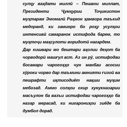
сулҳу ваҳдати миллӣ – Пешвои миллат,
Президенти Ҷумҳурии Тоҷикистон
муҳтарам Эмомалӣ Раҳмон ҳамвора таъкид
медоранд, ки заминро бо роҳу усулҳои
интенсивӣ самаранок истифода барем, то
муҳтоҷи маҳсулоти воридотӣ нагардем.
Дар кишвари мо бештари аҳолии деҳот ба
чорводорӣ машғул аст. Аз ин рӯ, истифодаи
босамари чарогоҳҳо чун манбаи асосии
хӯроки чорво дар таъмини амнияти ғизоӣ ва
пешрафти иқтисодиёт нақши муҳим
мебозад. Аммо солҳои охир хунукназарии
масъулон ба вазъи истифодаи чарогоҳҳо ба
назар мерасад, ки нигарониҳои зиёде ба
думбол дорад.