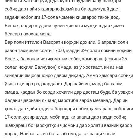
вилояти Хатлон рӯйдода: кушта шудани зану шавҳари
собиқ дар пайи якдигарнофаҳмӣ ва ба одамкушӣ даст
задани ноболиғи 17-сола ҷомеаи кишварро такон дод.
Бешак, содир шудани чунин ҷинояти мудҳиш дар ҷомеа
беасар нахоҳад монд.
Бар пояи иттилои Вазорати корҳои дохилӣ, 6 апрели соли
равон тахминан соати 17:00, марди 39-солаи сокини ноҳияи
Восеъ, ба хонаи истиқоматии собиқ ҳамсараш (сокини 25-
солаи ноҳияи Балҷувон) омада, аз ӯ хостааст, ки аз нав
зиндагии якҷояашонро давом диҳанд. Аммо ҳамсари собиқи
ӯ ин хоҳишро рад кардааст. Дар пайи ин, мард ба хашм
омада, қасдан бо корди хоҷагии дар дасташ буда ба узвҳои
бадани ҷавонзан якчанд маротиба зарба мезанад. Дар ин
ҳолат дар ҷойи ҳодиса бародари собиқ ҳамсараш, ноболиғи
17-сола ҳозир шуда, мебинад, ки апааш дар назди собиқ
шавҳараш бо ҷароҳатҳои ҷисмонӣ дар ҳолати вазнин қарор
дорад. Наврас аз ин ба ғазаб омада, аз назди язнаи