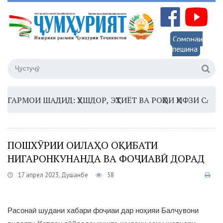
Сомонаи
пешина
РМОИ ШАДИД: ҲУШДОР, ЭҲТИЁТ ВА РОҲҲОИ ҲИФЗИ САЛОМА
ПОШХӮРИИ ОИЛАҲО ОҚИБАТИ
НИГАРОНКУНАНДА ВА ФОҶИАВӢ ДОРАД
17 апрел 2023, Душанбе
58
Расонаӣ шудани хабари фоҷиаи дар ноҳияи Балҷувони