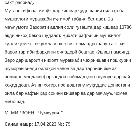
сахт расонад.
Мутаассифона, имрӯз дар кишвар ҷудошавии оилаҳо ба
мушкилоти мураккаби иҷтимоӣ табдил ёфтааст. Ба
маълумоти Вазорати адлия соли гузашта дар кишвар 13786
ақди никоҳ бекор шудааст. Ҷиҳати рафъи ин мушкилот
кулли ҷомеа, аз ҷумла шахсони солмандро зарур аст, ки
барои тарғиби фарҳанги оиладорӣ бештар кӯшиш намоянд.
Зеро дар шароити ниҳоят мураккаби ҷаҳонишавӣ пошхӯрии
шумораи зиёди оилаҳои ҷавон ва дар тарбияи яке аз
волидон мондани фарзандон пайомадҳои ногуворе дар пай
хоҳад дошт. Аз ин хотир, пос доштану муқаддас донистани
оила бар нафъи ҳар сокини кишвар ва дар маҷмуъ, ҷомеа
мебошад.
М. МИРЗОЁН, “Ҷумҳурият”
Санаи нашр:
17.04.2023
№:
79