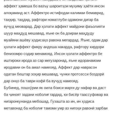
аффект ҳамеша бо вазъу шароитҳои муҳиму ҳаёти инсон
алоқаманд аст. Аффектро истифодаи калимаи бемаврид,
таҳқир, таҳдид, рафтори номатлуби одамони дигар ба
вуҷуд меоварад. Дар ҳолати аффект майдони фаъолияти
шуур маҳдуд мешавад, яъне он ба доираи маҳдуду
муайяни ашёву ҳодисаҳо равона мегардад. Яъне, одам дар
ҳолати аффект фикру андеша накарда, рафтору кирдори
бенизомро содир менамояд. Инсон ҳолати аффектро бе
иштироки ирода аз сар мегузаронад, яъне идоранамоии
иродавии он ба амал намеояд. Аффект дар наврасон
одатан бештар зоҳир мешавад, чунки протсесси боздорӣ
дар онҳо ба таври кофӣ ба вуҷуд намеояд.
Бубинед, пошхӯрии як оила боиси марги ду нафар ва даст
ба ҷиноят задани ноболиғ гардид, ки бисёр таассуфовар ва
нигаронкунанда мебошад. Гузашта аз ин, ин ҳодиса
метавонад ба ноболиғ тамоми умр аз нигоҳи равонӣ зарбаи