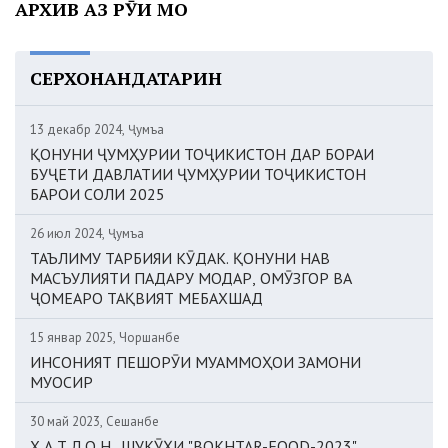
АРХИВ АЗ РӮИ МОҲ
СЕРХОНАНДАТАРИН
13 декабр 2024, Ҷумъа
ҚОНУНИ ҶУМҲУРИИ ТОҶИКИСТОН ДАР БОРАИ
БУҶЕТИ ДАВЛАТИИ ҶУМҲУРИИ ТОҶИКИСТОН
БАРОИ СОЛИ 2025
26 июл 2024, Ҷумъа
ТАЪЛИМУ ТАРБИЯИ КӮДАК. ҚОНУНИ НАВ
МАСЪУЛИЯТИ ПАДАРУ МОДАР, ОМӮЗГОР ВА
ҶОМЕАРО ТАҚВИЯТ МЕБАХШАД
15 январ 2025, Чоршанбе
ИНСОНИЯТ ПЕШОРӮИ МУАММОҲОИ ЗАМОНИ
МУОСИР
30 май 2023, Сешанбе
Х А Т Л О Н. ШУКӮҲИ "BOKHTAR-FOOD-2023"