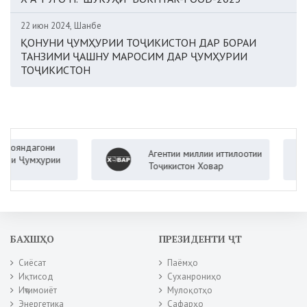
22 июн 2024, Шанбе
ҚОНУНИ ҶУМҲУРИИ ТОҶИКИСТОН ДАР БОРАИ
ТАНЗИМИ ҶАШНУ МАРОСИМ ДАР ҶУМҲУРИИ
ТОҶИКИСТОН
ндагони
Агентии миллии иттилоотии
Ҷумҳурии
Тоҷикистон Ховар
БАХШҲО
ПРЕЗИДЕНТИ ҶТ
Сиёсат
Паёмҳо
Иқтисод
Суханрониҳо
Иҷтимоиёт
Мулоқотҳо
Энергетика
Сафарҳо