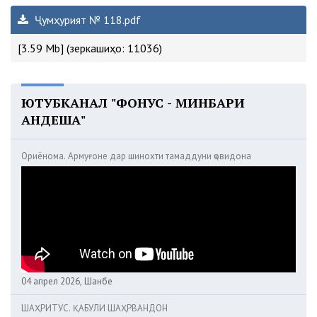
Ҷумҳурият № 118.pdf
[3.59 Mb] (зеркашиҳо: 11036)
ЮТУБКАНАЛ "ФОНУС - МИНБАРИ
АНДЕША"
Ориёнома. Армуғоне дар шинохти тамаддуни ҷовидона
04 апрел 2026, Шанбе
ШАҲРИТУС. ҚАБУЛИ ШАҲРВАНДОН