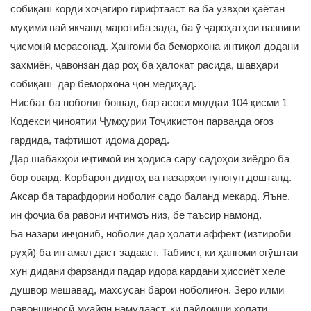
собиқаш корди хоҷагиро гирифтааст ва ба узвҳои ҳаётан
муҳими вай якчанд маротиба зада, ба ӯ ҷароҳатҳои вазнини
ҷисмонӣ мерасонад. Ҳангоми ба беморхона интиқол додани
захмиён, ҷавонзан дар роҳ ба ҳалокат расида, шавҳари
собиқаш дар беморхона ҷон медиҳад.
Нисбат ба ноболиғ бошад, бар асоси моддаи 104 қисми 1
Кодекси ҷиноятии Ҷумҳурии Тоҷикистон парванда оғоз
гардида, тафтишот идома дорад.
Дар шабакҳои иҷтимоӣ ин ҳодиса сару садоҳои зиёдро ба
бор овард. Корбарон дидгоҳ ва назарҳои гуногун доштанд.
Аксар ба тарафдории ноболиғ садо баланд мекард. Яъне,
ин фоҷиа ба равони иҷтимоъ низ, бе таъсир намонд.
Ба назари инҷониб, ноболиғ дар ҳолати аффект (изтироби
руҳӣ) ба ин амал даст задааст. Табиист, ки ҳангоми оғӯштаи
хун дидани фарзанди падар идора кардани ҳиссиёт хеле
душвор мешавад, махсусан барои ноболиғон. Зеро илми
равоншиносӣ муайян намудааст, ки пайдоиши ҳолати