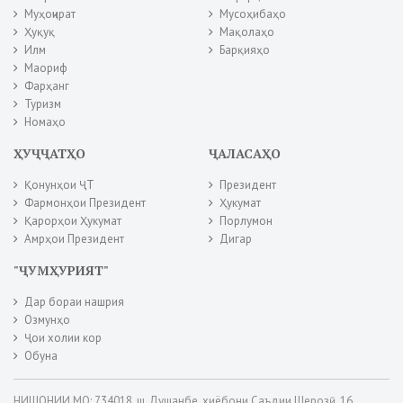
Муҳоҷират
Мусоҳибаҳо
Ҳуқуқ
Мақолаҳо
Илм
Барқияҳо
Маориф
Фарҳанг
Туризм
Номаҳо
ҲУҶҶАТҲО
ҶАЛАСАҲО
Қонунҳои ҶТ
Президент
Фармонҳои Президент
Ҳукумат
Қарорҳои Ҳукумат
Порлумон
Амрҳои Президент
Дигар
"ҶУМҲУРИЯТ"
Дар бораи нашрия
Озмунҳо
Ҷои холии кор
Обуна
НИШОНИИ МО: 734018, ш. Душанбе, хиёбони Саъдии Шерозӣ, 16