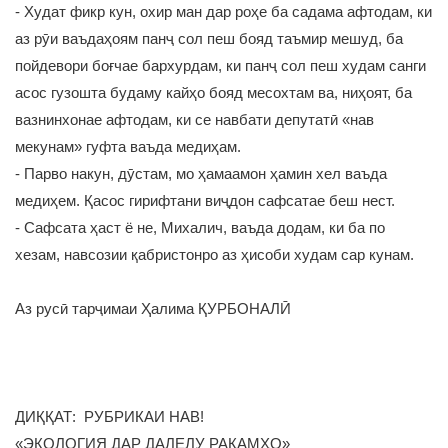
- Худат фикр кун, охир ман дар роҳе ба садама афтодам, ки
аз рӯи ваъдаҳоям панҷ сол пеш бояд таъмир мешуд, ба
пойдевори боғчае бархурдам, ки панҷ сол пеш худам санги
асос гузошта будаму кайҳо бояд месохтам ва, ниҳоят, ба
вазнинхонае афтодам, ки се навбати депутатӣ «нав
мекунам» гуфта ваъда медиҳам.
- Парво накун, дӯстам, мо ҳамаамон ҳамин хел ваъда
медиҳем. Қасос гирифтани виҷдон сафсатае беш нест.
- Сафсата ҳаст ё не, Михалич, ваъда додам, ки ба по
хезам, навсозии қабристонро аз ҳисоби худам сар кунам.
Аз русӣ тарҷимаи Ҳалима ҚУРБОНАЛӢ
ДИҚҚАТ: РУБРИКАИ НАВ!
«ЭКОЛОГИЯ ДАР ДАЛЕЛУ РАҚАМҲО»