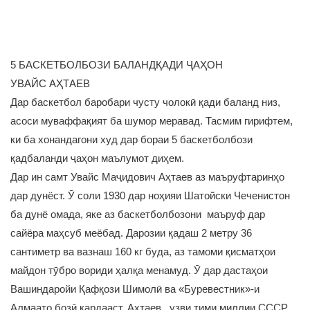
5 БАСКЕТБОЛБОЗИ БАЛАНДҚАДИ ҶАҲОН
УВАЙС АҲТАЕВ
Дар баскетбол баробари чусту чолокӣ қади баланд низ,
асоси муваффақият ба шумор меравад. Тасмим гирифтем,
ки ба хонандагони худ дар бораи 5 баскетболбози
қадбаланди ҷаҳон маълумот диҳем.
Дар ин самт Увайс Маҷидович Аҳтаев аз маъруфтаринҳо
дар дунёст. Ӯ соли 1930 дар ноҳияи Шатойски Чеченистон
ба дунё омада, яке аз баскетболбозони маъруф дар
сайёра маҳсуб меёбад. Дарозии қадаш 2 метру 36
сантиметр ва вазнаш 160 кг буда, аз тамоми қисматҳои
майдон тӯбро вориди ҳалқа менамуд. Ӯ дар дастаҳои
Вашиндаройи Қафқози Шимолӣ ва «Буревестник»-и
Алмаато бозӣ кардааст. Аҳтаев узви тими миллии СССР