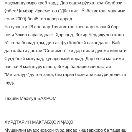
мақоми дуюмро касб кард. Дар садри рӯихат футболбози
ӯзбек Ҷаъфар Ирисметов (“Дӯстлик”, Ӯзбекистон, мавсими
соли 2000) бо 45 гол қарор дорад.
Бо гузашти 28 сол дар Тоҷикистон касе дар голзанӣ бар
пояи Зокир нарасидааст. Ҳарчанд, Зокир Бердиқулов ҳоло
51-сола бошад ҳам, дил аз футболбозӣ накандааст. Вай
дар ҳайати дастаи “Спитамен”, ки дар лигаи дуюми вилояти
Суғд бозӣ мекунад, ҳунарнамоӣ дорад. Дар оғози мавсими
нав, ки 9 май шуруъ гашт, Зокир ба дарвозаи дастаи
“Металлург”ду гол зада, беҳтарин бозигари вохӯрӣ дониста
шуд.
Таҳияи Маҳмуд БАҲРОМ
ХУРДТАРИН МАКТАБҲОИ ҶАҲОН
Мушкилии муассисаҳои хурд аксар кишварҳоро ба ташвиш