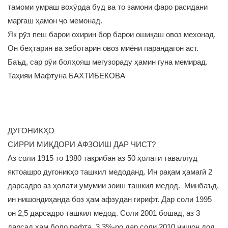
тамоми умраш вохӯрда буд ва то замони фаро расидани
маргаш ҳамон ҷо мемонад.
Як рӯз пеш барои охирин бор барои ошиқаш овоз мехонад.
Он беҳтарин ва зеботарин овоз миёни парандагон аст.
Баъд, сар рӯи болҳояш мегузораду ҳамин гуна мемирад.
Таҳияи Мафтуна БАХТИБЕКОВА
ДУГОНИКҲО
СИРРИ МИҚДОРИ АФЗОИШ ДАР ЧИСТ?
Аз соли 1915 то 1980 тақрибан аз 50 ҳолати таваллуд
яктоашро дугоникҳо ташкил медоданд. Ин рақам ҳамагӣ 2
дарсадро аз ҳолати умумии зоиш ташкил медод. Минбаъд,
ин нишондиҳанда боз ҳам афзудан гирифт. Дар соли 1995
он 2,5 дарсадро ташкил медод. Соли 2001 бошад, аз 3
дарсад ҳам боло рафта, 3,3%-ро дар соли 2010 нишон дод.