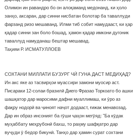
Олимон ин равандро бо он алоқаманд медонанд, ки ҳоло
занҳо, аксаран, дар синни нисбатан болотар ба таваллуди
фарзанд ризо мешаванд. Илми тиб собит намудааст, ки ҳар
қадар синни зан боло бошад, ҳамон қадар имкони дугоник
таваллуд намуданаш бештар мешавад.
Таҳияи Р. ИСМАТУЛЛОЕВ
СОХТАНИ МИЛЛАТИ БУЗУРГ ЧӢ ГУНА ДАСТ МЕДИҲАД?
Ин акс яке аз тасвирҳои муассири замони муосир аст.
Писараки 12-солаи бразилӣ Диего Фразао Торкоато бо ашки
шашқатор дар маросими дафни муаллимаш, ки ӯро аз
фақру нодорӣ ва ҷиноят наҷот додааст, ғижак менавозад.
Дар ин образ инсоният ба гӯши ҷаҳон мегӯяд: "Ба кӯдак
муҳаббату меҳрубонӣ бахш, то раҳму шафқатро дар
вуҷуди ӯ бедор бикунӣ. Танҳо дар ҳамин сурат сохтани