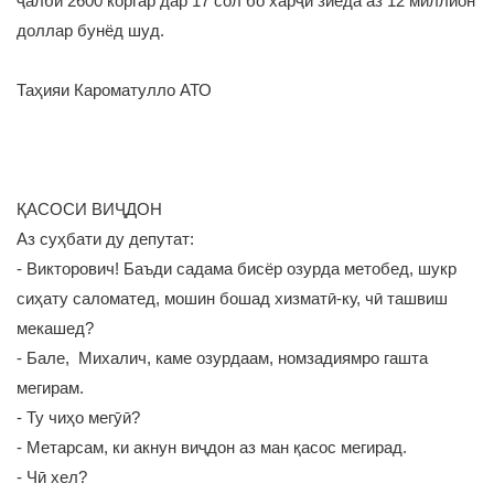
ҷалби 2600 коргар дар 17 сол бо харҷи зиёда аз 12 миллион
доллар бунёд шуд.
Таҳияи Кароматулло АТО
ҚАСОСИ ВИҶДОН
Аз суҳбати ду депутат:
- Викторович! Баъди садама бисёр озурда метобед, шукр
сиҳату саломатед, мошин бошад хизматӣ-ку, чӣ ташвиш
мекашед?
- Бале, Михалич, каме озурдаам, номзадиямро гашта
мегирам.
- Ту чиҳо мегӯӣ?
- Метарсам, ки акнун виҷдон аз ман қасос мегирад.
- Чӣ хел?