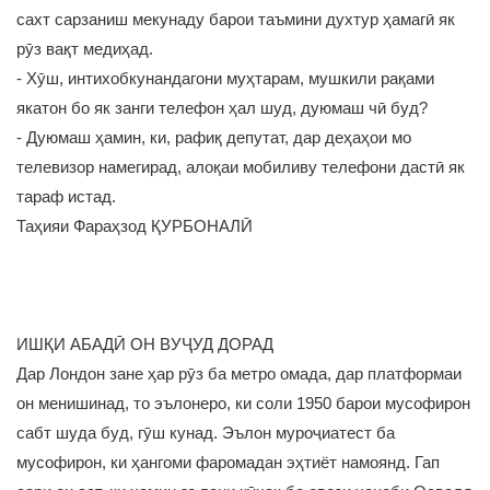
сахт сарзаниш мекунаду барои таъмини духтур ҳамагӣ як
рӯз вақт медиҳад.
- Хӯш, интихобкунандагони муҳтарам, мушкили рақами
якатон бо як занги телефон ҳал шуд, дуюмаш чӣ буд?
- Дуюмаш ҳамин, ки, рафиқ депутат, дар деҳаҳои мо
телевизор намегирад, алоқаи мобиливу телефони дастӣ як
тараф истад.
Таҳияи Фараҳзод ҚУРБОНАЛӢ
ИШҚИ АБАДӢ ОН ВУҶУД ДОРАД
Дар Лондон зане ҳар рӯз ба метро омада, дар платформаи
он менишинад, то эълонеро, ки соли 1950 барои мусофирон
сабт шуда буд, гӯш кунад. Эълон муроҷиатест ба
мусофирон, ки ҳангоми фаромадан эҳтиёт намоянд. Гап