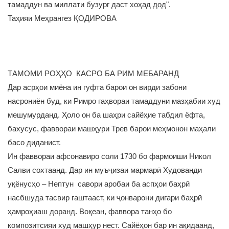
тамаддун ва миллати бузург даст хоҳад дод".
Таҳияи Меҳрангез ҚОДИРОВА
ТАМОМИ РОҲҲО КАСРО БА РИМ МЕБАРАНД
Дар асрҳои миёна ин гуфта барои он вирди забони
насрониён буд, ки Римро гаҳвораи тамаддуни мазҳабии худ
мешумурданд. Ҳоло он ба шаҳри сайёҳие табдил ёфта,
бахусус, фаввораи машҳури Трев барои меҳмонон маҳали
басо диданист.
Ин фаввораи афсонавиро соли 1730 бо фармоиши Никол
Салви сохтаанд. Дар ин муъҷизаи мармарӣ Худованди
уқёнусҳо – Нептун савори аробаи ба аспҳои баҳрӣ
насбшуда тасвир гаштааст, ки ҷонварони дигари баҳрӣ
ҳамроҳиаш доранд. Воқеан, фаввора танҳо бо
композитсияи худ машҳур нест. Сайёҳон бар ин ақидаанд,