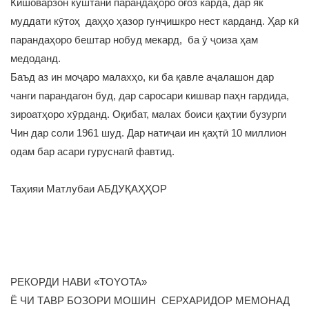
Кишоварзон куштани парандаҳоро оғоз карда, дар як
муддати кӯтоҳ даҳҳо ҳазор гунҷишкро нест карданд. Ҳар кӣ
парандаҳоро бештар нобуд мекард, ба ӯ ҷоиза ҳам
медоданд.
Баъд аз ин моҷаро малахҳо, ки ба қавле аҷалашон дар
чанги парандагон буд, дар саросари кишвар паҳн гардида,
зироатҳоро хӯрданд. Оқибат, малах боиси қаҳтии бузурги
Чин дар соли 1961 шуд. Дар натиҷаи ин қаҳтӣ 10 миллион
одам бар асари гуруснагӣ фавтид.
Таҳияи Матлубаи АБДУҚАҲҲОР
РЕКОРДИ НАВИ «TOYOTA»
Ё ЧИ ТАВР БОЗОРИ МОШИН СЕРХАРИДОР МЕМОНАД