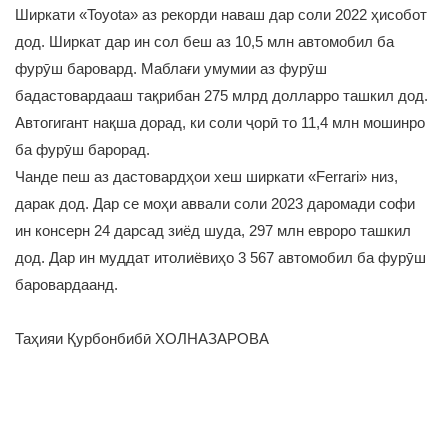
Ширкати «Toyota» аз рекорди наваш дар соли 2022 ҳисобот
дод. Ширкат дар ин сол беш аз 10,5 млн автомобил ба
фурӯш баровард. Маблағи умумии аз фурӯш
бадастовардааш тақрибан 275 млрд долларро ташкил дод.
Автогигант нақша дорад, ки соли ҷорӣ то 11,4 млн мошинро
ба фурӯш барорад.
Чанде пеш аз дастовардҳои хеш ширкати «Ferrari» низ,
дарак дод. Дар се моҳи аввали соли 2023 даромади софи
ин консерн 24 дарсад зиёд шуда, 297 млн евроро ташкил
дод. Дар ин муддат итолиёвиҳо 3 567 автомобил ба фурӯш
баровардаанд.
Таҳияи Қурбонбибӣ ХОЛНАЗАРОВА