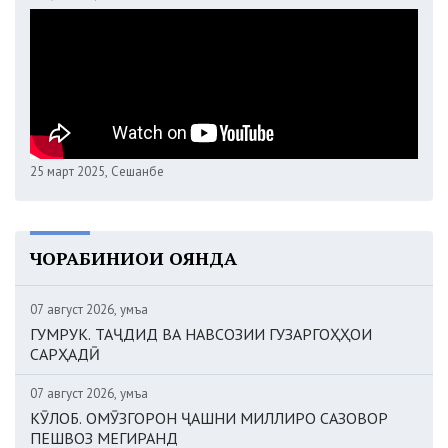
25 март 2025, Сешанбе
ЧОРАБИНИҲОИ ОЯНДА
07 август 2026, Ҷумъа
ГУМРУК. ТАҶДИД ВА НАВСОЗИИ ГУЗАРГОҲҲОИ
САРҲАДӢ
07 август 2026, Ҷумъа
КӮЛОБ. ОМӮЗГОРОН ҶАШНИ МИЛЛИРО САЗОВОР
ПЕШВОЗ МЕГИРАНД