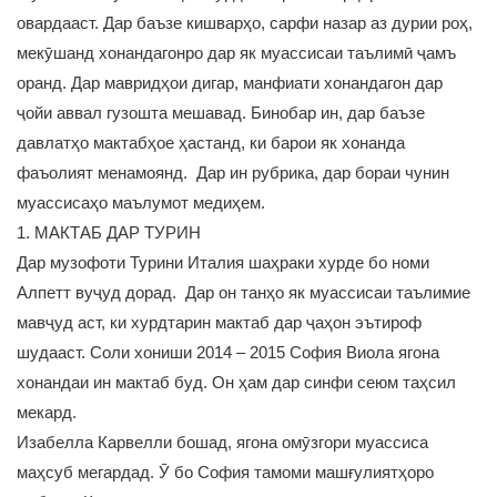
овардааст. Дар баъзе кишварҳо, сарфи назар аз дурии роҳ,
мекӯшанд хонандагонро дар як муассисаи таълимӣ ҷамъ
оранд. Дар мавридҳои дигар, манфиати хонандагон дар
ҷойи аввал гузошта мешавад. Бинобар ин, дар баъзе
давлатҳо мактабҳое ҳастанд, ки барои як хонанда
фаъолият менамоянд. Дар ин рубрика, дар бораи чунин
муассисаҳо маълумот медиҳем.
1. МАКТАБ ДАР ТУРИН
Дар музофоти Турини Италия шаҳраки хурде бо номи
Алпетт вуҷуд дорад. Дар он танҳо як муассисаи таълимие
мавҷуд аст, ки хурдтарин мактаб дар ҷаҳон эътироф
шудааст. Соли хониши 2014 – 2015 София Виола ягона
хонандаи ин мактаб буд. Он ҳам дар синфи сеюм таҳсил
мекард.
Изабелла Карвелли бошад, ягона омӯзгори муассиса
маҳсуб мегардад. Ӯ бо София тамоми машғулиятҳоро