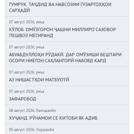
ГУМРУК. ТАҶДИД ВА НАВСОЗИИ ГУЗАРГОҲҲОИ
САРҲАДӢ
07 август 2026, Ҷумъа
КӮЛОБ. ОМӮЗГОРОН ҶАШНИ МИЛЛИРО САЗОВОР
ПЕШВОЗ МЕГИРАНД
07 август 2026, Ҷумъа
АБУАБДУЛЛОҲИ РӮДАКӢ. ДАР ОМӮЗИШИ БЕШТАРИ
ОСОРИ НИЁГОН САҲЛАНГОРӢ НАБОЯД КАРД
07 август 2026, Ҷумъа
АЗ НИШАСТҲОИ МАТБУОТӢ
07 август 2026, Ҷумъа
ЗАФАРОБОД
06 август 2026, Панҷшанбе
ХУҶАНД. РӮНАМОИ СЕ КИТОБИ ЯК АДИБ
05 август 2026, Чоршанбе