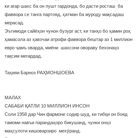
ки агар шахс ба он пушт гардонда, бо дасти росташ ба
фаввора се танга партояд, ҳатман ба муроду мақсадаш
мерасад.
Эътимоди сайёҳон чунон бузург аст, ки танҳо бо ҳамин роҳ
ҳамасола аз ҳавзчаи атрофи фаввора бештар аз 1 миллион
евро ҷамъ оварда, миёни шахсони овораву бехонаҳо
тақсим мегардад.
Таҳияи Барноз РАҲМОНШОЕВА
МАЛАХ
САБАБИ ҚАТЛИ 10 МИЛЛИОН ИНСОН
Соли 1958 дар Чин фармоне содир шуд, ки тибқи он бояд
тамоми навъи парандаҳоро бикушанд, чунки онҳо
маҳсулоти кишоварзиро мехӯранд.