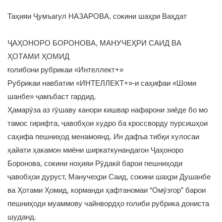
Таҳияи Ҷумъагул НАЗАРОВА, сокини шаҳри Ваҳдат
ҶАҲОНОРО БОРОНОВА, МАНУЧЕҲРИ САИД ВА
ҲОТАМИ ҲОМИД
ғолибони рубрикаи «Интеллект+»
Рубрикаи навбатии «ИНТЕЛЛЕКТ+»-и саҳифаи «Шоми
шанбе» ҷамъбаст гардид.
Ҳамарӯза аз гӯшаву канори кишвар нафарони зиёде бо мо
тамос гирифта, ҷавобҳои худро ба кроссворду пурсишҳои
саҳифа пешниҳод менамоянд. Ин дафъа тибқи хулосаи
ҳайати ҳакамон миёни ширкаткунандагон Ҷаҳоноро
Боронова, сокини ноҳияи Рӯдакӣ барои пешниҳоди
ҷавобҳои дуруст, Манучеҳри Саид, сокини шаҳри Душанбе
ва Ҳотами Ҳомид, корманди ҳафтаномаи “Омӯзгор” барои
пешниҳоди муаммову чайнвордҳо ғолиби рубрика дониста
шуданд.