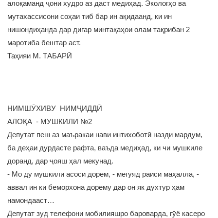
алоқаманд ҷони худро аз даст медиҳад. Экологҳо ва
мутахассисони соҳаи тиб бар ин ақидаанд, ки ин
нишондиҳанда дар дигар минтақаҳои олам тақрибан 2
маротиба бештар аст.
Таҳияи М. ТАБАРӢ
НИМШӮХИВУ НИМҶИДДӢ
АЛОҚА - МУШКИЛИ №2
Депутат пеш аз маъракаи нави интихоботӣ назди мардум,
ба деҳаи дурдасте рафта, ваъда медиҳад, ки чи мушкиле
доранд, дар ҷояш ҳал мекунад.
- Мо ду мушкили асосӣ дорем, - мегӯяд раиси маҳалла, -
аввал ин ки беморхона дорему дар он як духтур ҳам
намондааст…
Депутат зуд телефони мобилияшро бароварда, гӯё касеро