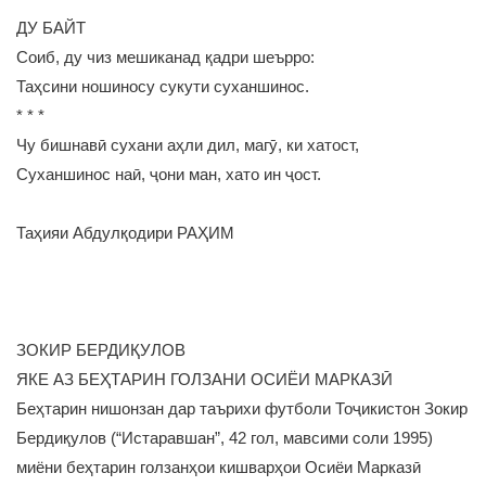
ДУ БАЙТ
Соиб, ду чиз мешиканад қадри шеърро:
Таҳсини ношиносу сукути суханшинос.
* * *
Чу бишнавӣ сухани аҳли дил, магӯ, ки хатост,
Суханшинос наӣ, ҷони ман, хато ин ҷост.
Таҳияи Абдулқодири РАҲИМ
ЗОКИР БЕРДИҚУЛОВ
ЯКЕ АЗ БЕҲТАРИН ГОЛЗАНИ ОСИЁИ МАРКАЗӢ
Беҳтарин нишонзан дар таърихи футболи Тоҷикистон Зокир
Бердиқулов (“Истаравшан”, 42 гол, мавсими соли 1995)
миёни беҳтарин голзанҳои кишварҳои Осиёи Марказӣ