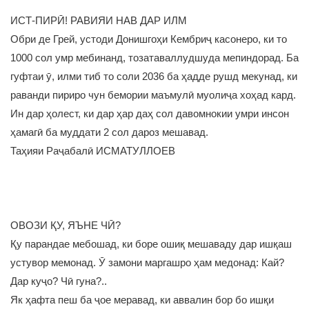
ИСТ-ПИРӢ! РАВИЯИ НАВ ДАР ИЛМ
Обри де Грей, устоди Донишгоҳи Кембриҷ касонеро, ки то
1000 сол умр мебинанд, тозатаваллудшуда мепиндорад. Ба
гуфтаи ӯ, илми тиб то соли 2036 ба ҳадде рушд мекунад, ки
раванди пириро чун бемории маъмулӣ муолиҷа хоҳад кард.
Ин дар ҳолест, ки дар ҳар даҳ сол давомнокии умри инсон
ҳамагӣ ба муддати 2 сол дароз мешавад.
Таҳияи Раҷабалӣ ИСМАТУЛЛОЕВ
ОВОЗИ ҚУ, ЯЪНЕ ЧӢ?
Қу парандае мебошад, ки боре ошиқ мешаваду дар ишқаш
устувор мемонад. Ӯ замони маргашро ҳам медонад: Кай?
Дар куҷо? Чӣ гуна?..
Як ҳафта пеш ба ҷое меравад, ки аввалин бор бо ишқи