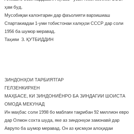
ҳам буд.
Мусобиқаи калонтарин дар фаъолияти варзишиаш
Спартакиадаи 1-уми тобистонаи халқҳои СССР дар соли
1956 ба шумор меравад.
Таҳияи З. ҚУТБИДДИН
ЗИНДОНҲОИ ТАРБИЯТГАР
ГЕЛЗЕНКИРХЕН
МАҲБАСЕ, КИ ЗИНДОНИЁНРО БА ЗИНДАГИИ ШОИСТА
ОМОДА МЕКУНАД
Ин маҳбас соли 1998 бо маблағи тақрибан 92 миллион евро
дар Олмон сохта шуда, яке аз зиндонҳои замонавӣ дар
Аврупо ба шумор меравад. Он аз қисмҳои алоҳидаи