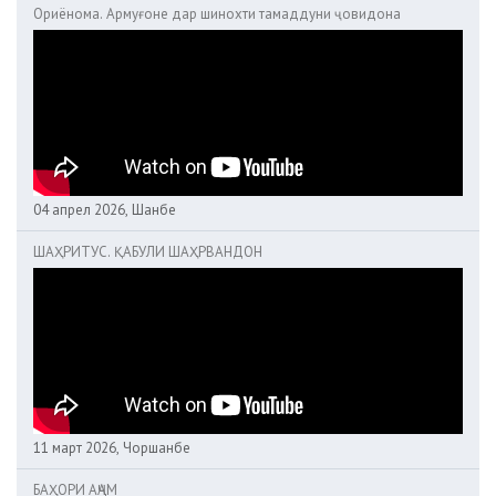
Ориёнома. Армуғоне дар шинохти тамаддуни ҷовидона
04 апрел 2026, Шанбе
ШАҲРИТУС. ҚАБУЛИ ШАҲРВАНДОН
11 март 2026, Чоршанбе
БАҲОРИ АҶАМ