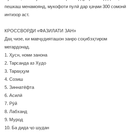
пешкаш менамоянд, мукофоти пулӣ дар ҳаҷми 300 сомонӣ
интизор аст.
КРОССВОРДИ «ФАЗИЛАТИ ЗАН»
Даҳ чизе, ки мавҷудияташон занро соҳибэҳтиром
мегардонад.
1. Ҳусн, номи занона
2. Тарсанда аз Худо
3. Тараҳҳум
4. Созиш
5. Зиннатёфта
6. Асилӣ
7. Рӯй
8. Лабханд
9. Мурод
10. Ба дида ҷо шудан