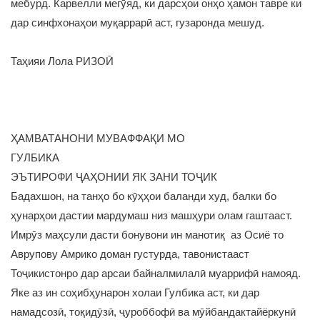
мебурд. Карвелли мегӯяд, ки дарсҳои онҳо ҳамон тавре ки
дар синфхонаҳои муқаррарӣ аст, гузаронда мешуд.
Таҳияи Лола РИЗОӢ
ҲАМВАТАНОНИ МУВАФФАҚИ МО
ГУЛБИКА
ЭЪТИРОФИ ҶАҲОНИИ ЯК ЗАНИ ТОҶИК
Бадахшон, на танҳо бо кӯҳҳои баланди худ, балки бо
ҳунарҳои дастии мардумаш низ машҳури олам гаштааст.
Имрӯз маҳсули дасти бонувони ин манотиқ аз Осиё то
Аврупову Амрико доман густурда, тавонистааст
Тоҷикистонро дар арсаи байналмилалӣ муаррифӣ намояд.
Яке аз ин соҳибҳунарон холаи Гулбика аст, ки дар
намадсозӣ, тоқидӯзӣ, ҷуроббофӣ ва мӯйбандактайёркунӣ