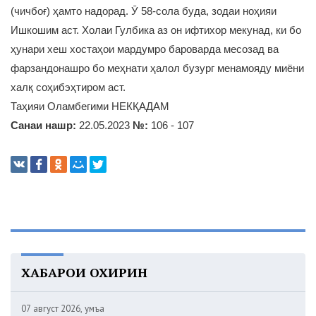
(чичбоғ) ҳамто надорад. Ӯ 58-сола буда, зодаи ноҳияи
Ишкошим аст. Холаи Гулбика аз он ифтихор мекунад, ки бо
ҳунари хеш хостаҳои мардумро бароварда месозад ва
фарзандонашро бо меҳнати ҳалол бузург менамояду миёни
халқ соҳибэҳтиром аст.
Таҳияи Оламбегими НЕКҚАДАМ
Санаи нашр:
22.05.2023
№:
106 - 107
ХАБАРҲОИ ОХИРИН
07 август 2026, Ҷумъа