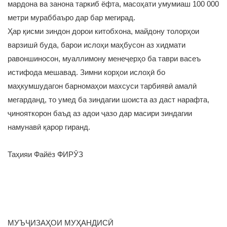
мардона ва занона таркиб ёфта, масоҳати умумиаш 100 000
метри мураббаъро дар бар мегирад.
Ҳар қисми зиндон дорои китобхона, майдону толорҳои
варзишӣ буда, барои ислоҳи маҳбусон аз хидмати
равоншиносон, муаллимону менеҷерҳо ба таври васеъ
истифода мешавад. Зимни корҳои ислоҳӣ бо
маҳкумшудагон барномаҳои махсуси тарбиявӣ амалӣ
мегарданд, то умед ба зиндагии шоиста аз даст нарафта,
ҷинояткорон баъд аз адои ҷазо дар масири зиндагии
намунавӣ қарор гиранд.
Таҳияи Файёз ФИРӮЗ
МУЪҶИЗАҲОИ МУҲАНДИСӢ