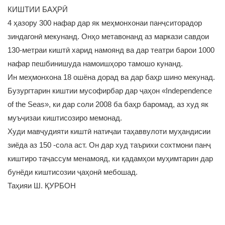
КИШТИИ БАҲРӢ
4 ҳазору 300 нафар дар як меҳмонхонаи панҷситорадор
зиндагонӣ мекунанд. Онҳо метавонанд аз маркази савдои
130-метраи киштӣ харид намоянд ва дар театри барои 1000
нафар пешбинишуда намоишҳоро тамошо кунанд.
Ин меҳмонхона 18 ошёна дорад ва дар баҳр шино мекунад.
Бузургтарин киштии мусофирбар дар ҷаҳон «Independence
of the Seas», ки дар соли 2008 ба баҳр баромад, аз худ як
муъҷизаи киштисозиро мемонад.
Худи мавҷудияти киштӣ натиҷаи таҳаввулоти муҳандисии
зиёда аз 150 -сола аст. Он дар худ таърихи сохтмони панҷ
киштиро таҷассум менамояд, ки қадамҳои муҳимтарин дар
бунёди киштисозии ҷаҳонӣ мебошад.
Таҳияи Ш. ҚУРБОН