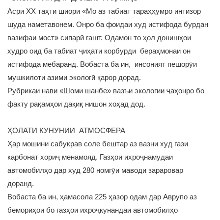
Асри ХХ таҳти шиори «Мо аз табиат тараҳҳумро интизор
шуда наметавонем. Онро ба фоидаи худ истифода бурдан
вазифаи мост» сипарӣ гашт. Одамон то ҳол донишҳои
худро оид ба табиат ҷиҳати корбурди бераҳмонаи он
истифода мебаранд. Вобаста ба ин, инсоният пешорӯи
мушкилоти азими экологӣ қарор дорад.
Рубрикаи нави «Шоми шанбе» вазъи экологии ҷаҳонро бо
факту рақамҳои дақиқ нишон хоҳад дод.
ҲОЛАТИ КУНУНИИ АТМОСФЕРА
Ҳар мошини сабукрав соле бештар аз вазни худ гази
карбонат хориҷ менамояд. Газҳои ихроҷнамудаи
автомобилҳо дар худ 280 номгӯи маводи зараровар
доранд.
Вобаста ба ин, ҳамасола 225 ҳазор одам дар Аврупо аз
бемориҳои бо газҳои ихроҷкунандаи автомобилҳо