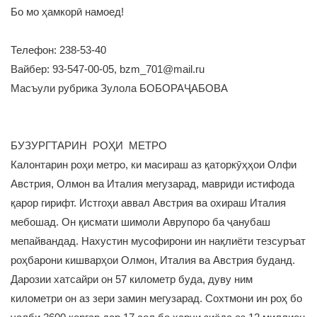
Бо мо ҳамкорӣ намоед!
Телефон: 238-53-40
Вайбер: 93-547-00-05, bzm_701@mail.ru
Масъули рубрика Зулола БОБОРАҶАБОВА
БУЗУРГТАРИН РОҲИ МЕТРО
Калонтарин роҳи метро, ки масираш аз қаторкӯҳҳои Олфи
Австрия, Олмон ва Италия мегузарад, мавриди истифода
қарор гирифт. Истгоҳи аввал Австрия ва охираш Италия
мебошад. Он қисмати шимоли Аврупоро ба ҷанубаш
мепайвандад. Нахустин мусофирони ин нақлиёти тезсуръат
роҳбарони кишварҳои Олмон, Италия ва Австрия буданд.
Дарозии хатсайри он 57 километр буда, дуву ним
километри он аз зери замин мегузарад. Сохтмони ин роҳ бо