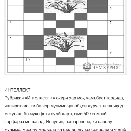
ИНТЕЛЛЕКТ +
Рубрикаи «Интеллект +» охири ҳар моҳ ҷамъбаст гардида,
иштирокчие, ки ба чор муаммо ҷавобҳои дуруст пешниҳод
мекунад, бо мукофоти пулӣ дар ҳаҷми 500 сомонӣ
сарфароз мешавад. Инчунин, нафаронеро, ки саволу
муаммо, мисолу масъала ва филворду кроссвордҳои ҷолиб