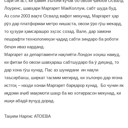
сари он аст, ки ҳамин эълони кӯчак бо овози ҷаноби Освалд
Лоуренс, шавҳари Маргарет МакКоллум, сабт шуда буд.
Аз соли 2003 вақте Освалд вафот мекунад, Маргарет ҳар
рӯз дар платформаи метро нишаста, овози ӯро гӯш мекард,
то ҳузури ҳамсарашро эҳсос созад. Вале, дар замони
пешрафти технологияҳои ҷадид сабти зиндаро ба роботи
беҷон иваз карданд.
Маргарет аз департаменти нақлиёти Лондон хоҳиш намуд,
ки фитаи бо овози шавҳараш сабтшударо ба ӯ диҳанд, то
дар хона гӯш кунад. Пас аз шунидани ин нақли
таъсирбахш, ширкат тасмим мегирад, ки эълонро дар ягона
истгоҳ – назди хонаи Маргарет барқарор кунад. Бо чунин як
иқдоми аҷиб мақомоти шаҳр ба мо хотиррасон мекунад, ки
ишқи абадӣ вуҷуд дорад.
Таҳияи Наргис АТОЕВА