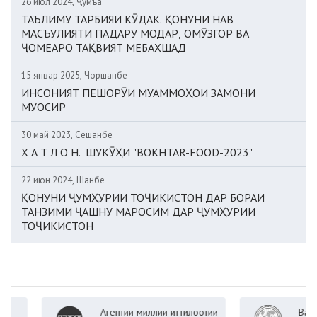
26 июл 2024, Ҷумъа
ТАЪЛИМУ ТАРБИЯИ КӮДАК. ҚОНУНИ НАВ
МАСЪУЛИЯТИ ПАДАРУ МОДАР, ОМӮЗГОР ВА
ҶОМЕАРО ТАҚВИЯТ МЕБАХШАД
15 январ 2025, Чоршанбе
ИНСОНИЯТ ПЕШОРӮИ МУАММОҲОИ ЗАМОНИ
МУОСИР
30 май 2023, Сешанбе
Х А Т Л О Н. ШУКӮҲИ "BOKHTAR-FOOD-2023"
22 июн 2024, Шанбе
ҚОНУНИ ҶУМҲУРИИ ТОҶИКИСТОН ДАР БОРАИ
ТАНЗИМИ ҶАШНУ МАРОСИМ ДАР ҶУМҲУРИИ
ТОҶИКИСТОН
Агентии миллии иттилоотии
Вазорати