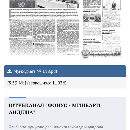
Ҷумҳурият № 118.pdf
[3.59 Mb] (зеркашиҳо: 11036)
ЮТУБКАНАЛ "ФОНУС - МИНБАРИ
АНДЕША"
Ориёнома. Армуғоне дар шинохти тамаддуни ҷовидона