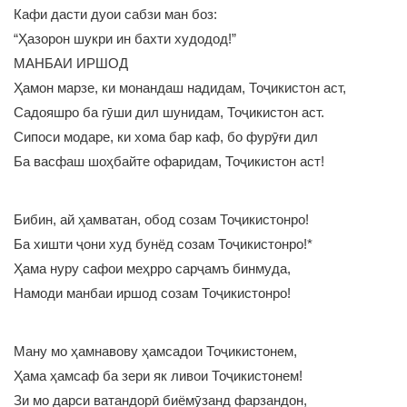
Кафи дасти дуои сабзи ман боз:
“Ҳазорон шукри ин бахти худодод!”
МАНБАИ ИРШОД
Ҳамон марзе, ки монандаш надидам, Тоҷикистон аст,
Садояшро ба гӯши дил шунидам, Тоҷикистон аст.
Сипоси модаре, ки хома бар каф, бо фурӯғи дил
Ба васфаш шоҳбайте офаридам, Тоҷикистон аст!
Бибин, ай ҳамватан, обод созам Тоҷикистонро!
Ба хишти ҷони худ бунёд созам Тоҷикистонро!*
Ҳама нуру сафои меҳрро сарҷамъ бинмуда,
Намоди манбаи иршод созам Тоҷикистонро!
Ману мо ҳамнавову ҳамсадои Тоҷикистонем,
Ҳама ҳамсаф ба зери як ливои Тоҷикистонем!
Зи мо дарси ватандорӣ биёмӯзанд фарзандон,