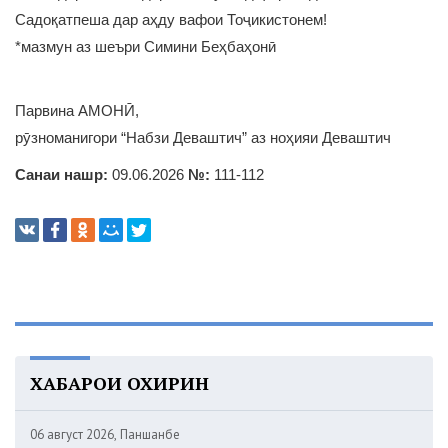
Садоқатпеша дар аҳду вафои Тоҷикистонем!
*мазмун аз шеъри Симини Беҳбаҳонӣ
Парвина АМОНӢ,
рӯзноманигори “Набзи Деваштич” аз ноҳияи Деваштич
Санаи нашр:
09.06.2026
№:
111-112
ХАБАРҲОИ ОХИРИН
06 август 2026, Панҷшанбе