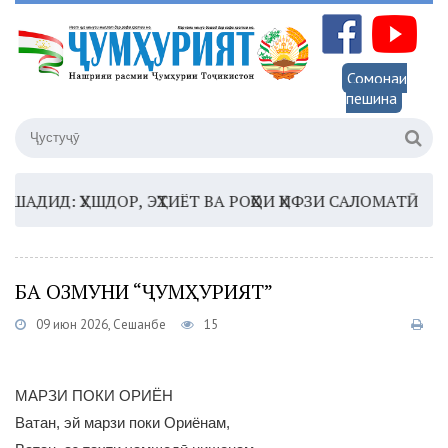
Сомонаи
пешина
ИД: ҲУШДОР, ЭҲТИЁТ ВА РОҲҲОИ ҲИФЗИ САЛОМАТӢ
16:3
БА ОЗМУНИ “ҶУМҲУРИЯТ”
09 июн 2026, Сешанбе
15
МАРЗИ ПОКИ ОРИЁН
Ватан, эй марзи поки Ориёнам,