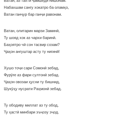
Ватан, аз тахти ҷамшедӣ нишонам.
Набахшам сангу хокатро ба оламҳо,
Ватан ганҷур бар ганҷи равонам.
Ватан, олитарин марзи Заминӣ,
Ту шояд хок аз чархи баринӣ.
Баҳоятро чӣ сон тасвир созам?
Ҷаҳон ангуштар асту ту нигинӣ!
Хушо тоҷи сари Сомонӣ зебад,
Фурӯғе аз фари султонӣ зебад.
Ҷаҳон овозаи ҳусни ту бишнид,
Шукӯҳу нусрати Раҳмонӣ зебад.
Ту ободиву миллат аз ту обод,
Ту ҳастӣ минбари эъҷозу эҷод.