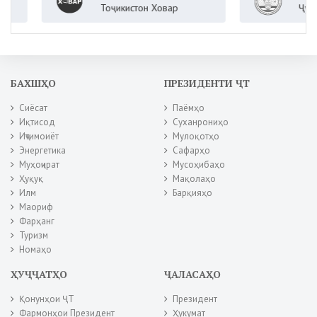
Тоҷикистон Ховар
Ҷумҳурии
БАХШҲО
ПРЕЗИДЕНТИ ҶТ
Сиёсат
Паёмҳо
Иқтисод
Суханрониҳо
Иҷтимоиёт
Мулоқотҳо
Энергетика
Сафарҳо
Муҳоҷират
Мусоҳибаҳо
Ҳуқуқ
Мақолаҳо
Илм
Барқияҳо
Маориф
Фарҳанг
Туризм
Номаҳо
ҲУҶҶАТҲО
ҶАЛАСАҲО
Қонунҳои ҶТ
Президент
Фармонҳои Президент
Ҳукумат