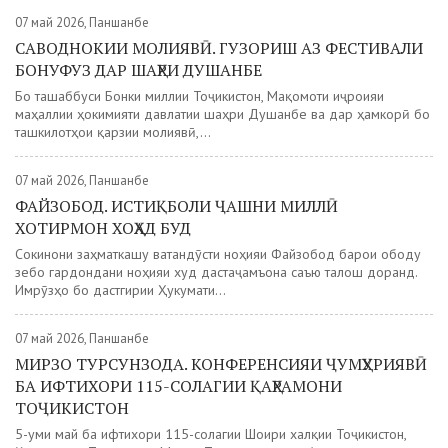
07 май 2026, Панҷшанбе
САВОДНОКИИ МОЛИЯВӢ. ГУЗОРИШ АЗ ФЕСТИВАЛИ
БОНУФУЗ ДАР ШАҲРИ ДУШАНБЕ
Бо ташаббуси Бонки миллии Тоҷикистон, Мақомоти иҷроияи
маҳаллии ҳокимияти давлатии шаҳри Душанбе ва дар ҳамкорӣ бо
ташкилотҳои қарзии молиявӣ,...
07 май 2026, Панҷшанбе
ФАЙЗОБОД. ИСТИҚБОЛИ ҶАШНИ МИЛЛӢ
ХОТИРМОН ХОҲАД БУД
Сокинони заҳматкашу ватандӯсти ноҳияи Файзобод барои ободу
зебо гардондани ноҳияи худ дастаҷамъона саъю талош доранд.
Имрӯзҳо бо дастгирии Ҳукумати...
07 май 2026, Панҷшанбе
МИРЗО ТУРСУНЗОДА. КОНФЕРЕНСИЯИ ҶУМҲУРИЯВӢ
БА ИФТИХОРИ 115-СОЛАГИИ ҚАҲРАМОНИ
ТОҶИКИСТОН
5-уми май ба ифтихори 115-солагии Шоири халқии Тоҷикистон,