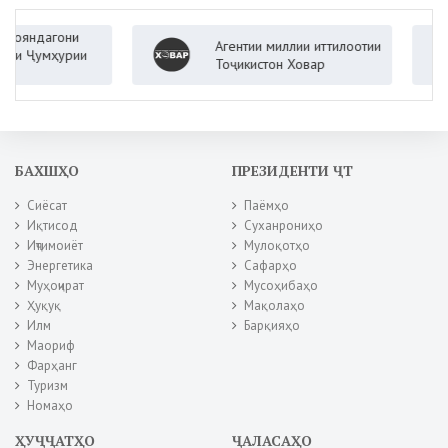
ндагони
Агентии миллии иттилоотии
Ҷумҳурии
Тоҷикистон Ховар
БАХШҲО
ПРЕЗИДЕНТИ ҶТ
Сиёсат
Паёмҳо
Иқтисод
Суханрониҳо
Иҷтимоиёт
Мулоқотҳо
Энергетика
Сафарҳо
Муҳоҷират
Мусоҳибаҳо
Ҳуқуқ
Мақолаҳо
Илм
Барқияҳо
Маориф
Фарҳанг
Туризм
Номаҳо
ҲУҶҶАТҲО
ҶАЛАСАҲО