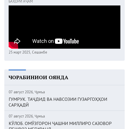
БАҲОРИ АҶАМ
25 март 2025, Сешанбе
ЧОРАБИНИҲОИ ОЯНДА
07 август 2026, Ҷумъа
ГУМРУК. ТАҶДИД ВА НАВСОЗИИ ГУЗАРГОҲҲОИ
САРҲАДӢ
07 август 2026, Ҷумъа
КӮЛОБ. ОМӮЗГОРОН ҶАШНИ МИЛЛИРО САЗОВОР
ПЕШВОЗ МЕГИРАНД