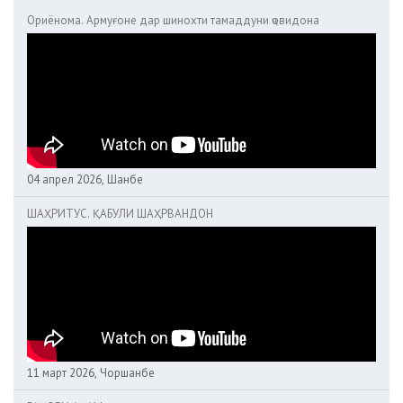
Ориёнома. Армуғоне дар шинохти тамаддуни ҷовидона
04 апрел 2026, Шанбе
ШАҲРИТУС. ҚАБУЛИ ШАҲРВАНДОН
11 март 2026, Чоршанбе