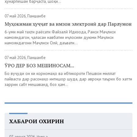
ҳунарпешаи барҷаста, шоҳи...
07 май 2026, Панҷшанбе
Муҳокимаи ҳуҷҷат ва имзои электронӣ дар Парлумон
6-уми май таҳти раёсати Файзалӣ Идизода, Раиси Маҷлиси
намояндагон, ҷаласаи навбатии иҷлосияи дуюми Маҷлиси
намояндагони Маҷлиси Олӣ, даъвати...
07 май 2026, Панҷшанбе
ӮРО ДЕР БОЗ МЕШИНОСАМ...
Бо вуҷуди он ки корномаҳо ва ибтикороти Пешвои миллат
пайваста дар расонаҳо интишор шуда, дар авроқи таърих бо хатти
заррин сабт мешаванд, боз ҳам...
ХАБАРҲОИ ОХИРИН
07 август 2026, Ҷумъа