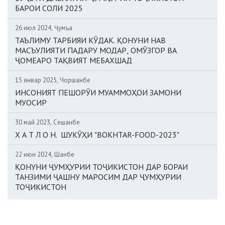
БАРОИ СОЛИ 2025
26 июл 2024, Ҷумъа
ТАЪЛИМУ ТАРБИЯИ КӮДАК. ҚОНУНИ НАВ
МАСЪУЛИЯТИ ПАДАРУ МОДАР, ОМӮЗГОР ВА
ҶОМЕАРО ТАҚВИЯТ МЕБАХШАД
15 январ 2025, Чоршанбе
ИНСОНИЯТ ПЕШОРӮИ МУАММОҲОИ ЗАМОНИ
МУОСИР
30 май 2023, Сешанбе
Х А Т Л О Н. ШУКӮҲИ "BOKHTAR-FOOD-2023"
22 июн 2024, Шанбе
ҚОНУНИ ҶУМҲУРИИ ТОҶИКИСТОН ДАР БОРАИ
ТАНЗИМИ ҶАШНУ МАРОСИМ ДАР ҶУМҲУРИИ
ТОҶИКИСТОН