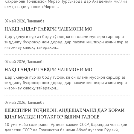
Қаҳрамони Тоҷикистон Мирзо Турсунзода дар Академияи миллии
илмҳо таҳти унвони «Мирзо...
07 май 2026, Панҷшанбе
НАҚШ АНДАР ГАВҲАРИ ЧАШМОНИ МО
Дар уқёнуси пур аз боду тӯфон, ки он олами муосири саршор аз
зиддияту буҳронҳо ном дорад, дар паҳлуи киштиҳои азими пур аз
низомиву силоҳу тайёраҳои...
07 май 2026, Панҷшанбе
НАҚШ АНДАР ГАВҲАРИ ЧАШМОНИ МО
Дар уқёнуси пур аз боду тӯфон, ки он олами муосири саршор аз
зиддияту буҳронҳо ном дорад, дар паҳлуи киштиҳои азими пур аз
низомиву силоҳу тайёраҳои...
07 май 2026, Панҷшанбе
ШЕКСПИРИ ТОҶИКОН. АНДЕШАЕ ЧАНД ДАР БОРАИ
ҲУНАРМАНДИ НОТАКРОР ҲОШИМ ГАДОЕВ
10-уми майи соли равон Артисти халқии СССР, барандаи ҷоизаҳои
давлатии СССР ва Тоҷикистон ба номи Абуабдуллоҳи Рӯдакӣ,