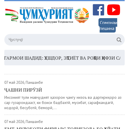
Сомонаи
пешина
РМОИ ШАДИД: ҲУШДОР, ЭҲТИЁТ ВА РОҲҲОИ ҲИФЗИ САЛОМА
07 май 2026, Панҷшанбе
ҶАШНИ ПИРӮЗӢ
Инсоният тули мавҷудият ҳазорон ҷангу низоъ ва даргириҳоро аз
сар гузарондааст, ки боиси бадбахтӣ, мусибат, сарафкандагӣ,
нодорӣ, бесуботӣ, беморӣ,...
07 май 2026, Панҷшанбе