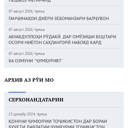
07 август 2026, Ҷумъа
ГАНҶИНАҲОИ ДИЁРИ ЗЕБОМАНЗАРИ БАЛҶУВОН
07 август 2026, Ҷумъа
АБУАБДУЛЛОҲИ РӮДАКӢ. ДАР ОМӮЗИШИ БЕШТАРИ
ОСОРИ НИЁГОН САҲЛАНГОРӢ НАБОЯД КАРД
07 август 2026, Ҷумъа
БА ОЗМУНИ “ҶУМҲУРИЯТ”
АРХИВ АЗ РӮИ МОҲ
СЕРХОНАНДАТАРИН
13 декабр 2024, Ҷумъа
ҚОНУНИ ҶУМҲУРИИ ТОҶИКИСТОН ДАР БОРАИ
БУҶЕТИ ДАВЛАТИИ ҶУМҲУРИИ ТОҶИКИСТОН