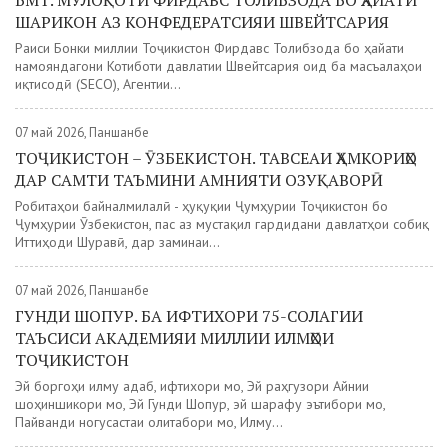
БМТ. МУЛОҚОТИ ФИРДАВС ТОЛИБЗОДА БО ҲАЙАТИ
ШАРИКОН АЗ КОНФЕДЕРАТСИЯИ ШВЕЙТСАРИЯ
Раиси Бонки миллии Тоҷикистон Фирдавс Толибзода бо ҳайати
намояндагони Котиботи давлатии Швейтсария оид ба масъалаҳои
иқтисодӣ (SECO), Агентии...
07 май 2026, Панҷшанбе
ТОҶИКИСТОН – ӮЗБЕКИСТОН. ТАВСЕАИ ҲАМКОРИҲО
ДАР САМТИ ТАЪМИНИ АМНИЯТИ ОЗУҚАВОРӢ
Робитаҳои байналмилалӣ - ҳуқуқии Ҷумҳурии Тоҷикистон бо
Ҷумҳурии Ӯзбекистон, пас аз мустақил гардидани давлатҳои собиқ
Иттиҳоди Шуравӣ, дар заминаи...
07 май 2026, Панҷшанбе
ГУНДИ ШОПУР. БА ИФТИХОРИ 75-СОЛАГИИ
ТАЪСИСИ АКАДЕМИЯИ МИЛЛИИ ИЛМҲОИ
ТОҶИКИСТОН
Эй боргоҳи илму адаб, ифтихори мо, Эй раҳгузори Айнии
шоҳиншикори мо, Эй Гунди Шопур, эй шарафу эътибори мо,
Пайванди ногусастаи олитабори мо, Илму...